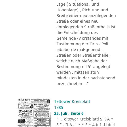
Lage ( Situations . und
Höhenlage)', Richtung und
Breite einer neu anzulegenden
Straße oder eines neu
anmlegenden Straßentheils ist
die Entscheidung des
Gemeinde -V orstandes mit
Zustimmung der Orts - Poli
eibebörde maßgebend .
Straßen oder Straßentheile ,
welche nach Maßgabe der
Bestimmung nil §1 angelegt
werden , mitssen ztun
mindesten in der nachstehend
bezeichneten ..."
Teltower Kreisblatt
1885
25. Juli , Seite 6
"...Teltower Kreisblatti S K A *
S " . "l A . ' * * S * 4 b 1 .l bbel