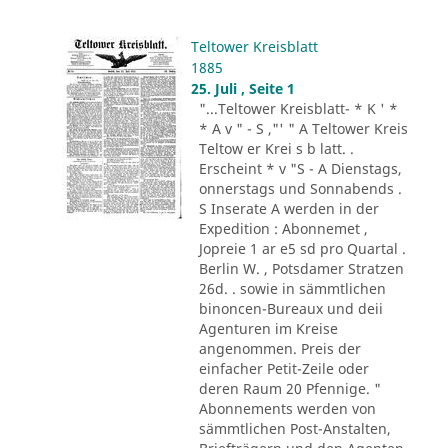
Teltower Kreisblatt
1885
25. Juli , Seite 1
"...Teltower Kreisblatt- * K ' *
* A v " - S ,"' " A Teltower Kreis
Teltow er Krei s b latt. .
Erscheint * v "S - A Dienstags,
onnerstags und Sonnabends .
S Inserate A werden in der
Expedition : Abonnemet ,
Jopreie 1 ar e5 sd pro Quartal .
Berlin W. , Potsdamer Stratzen
26d. . sowie in sämmtlichen
binoncen-Bureaux und deii
Agenturen im Kreise
angenommen. Preis der
einfacher Petit-Zeile oder
deren Raum 20 Pfennige. "
Abonnements werden von
sämmtlichen Post-Anstalten,