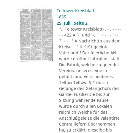
Teltower Kreisblatt
1885
25. Juli , Seite 2
"...Teltower Kreisblatt- . - . - - --
- - 422 A ´ -' und '-. ' ' ´- - ' - ' --
"' - - ' ' A Nachrichttn aus dem
Kreise 1 " K K K i geeinte
Vaterland ! Der feierliche AN
wurde eröffnet fahrplans statt.
Die Fabrik, welche zu geendet
Vereins. unseres eine in
gefüllt. und Verschiedenes.
Teltow Teltow. S * durch
Gefänge des Gefangchors des
Garde- FüsilierDie bis zur
Sitzung währende Pause
wurde durch allen Lokalen
reichlich Weiche für das
Anschlußgeleise die valentirte
Contra liefern übernommen
ha, zu erklärt, dieselbe bis