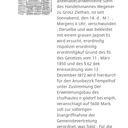
alteknabecarlwenneine Sohn
des Handelsmannes Wegener
zu Grosz Ziethen, ist seit
Sonnabend, den 18. d . M ! . ,
Morgens 6 Uhr, verschwunden
. Derselbe und war bekleidet
mit einem grauen Jaqnet Es
wird ersucht, erordnnllg
rtspolizei-erordnnllg
erordnnllgAuf Grund des §5
des Gesetzes vom 11 . März
1850 und des § 62 dek
Kreisordnung vom 13 .
Dezember t872 wird hierdurch
für den Anusbezirk Tempelhof
unter Zustimmung Der
Erweitenungsbau des
chulhaules n gödorf bei enpih,
veranschlagt auf 5600 Mark,
soll zur sofortigen
Inangriffnahme der
Gemeindevertretung
verordnet, was folgt : Für die