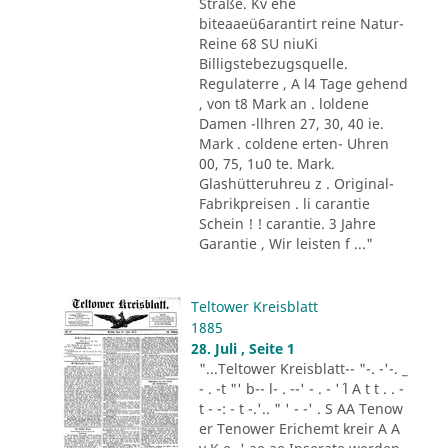
Straße. Kv ehe
biteaaeü6arantirt reine Natur-
Reine 68 SU niuKi
Billigstebezugsquelle.
Regulaterre , A l4 Tage gehend
, von t8 Mark an . loldene
Damen -llhren 27, 30, 40 ie.
Mark . coldene erten- Uhren
00, 75, 1u0 te. Mark.
Glashütteruhreu z . Original-
Fabrikpreisen . li carantie
Schein ! ! carantie. 3 Jahre
Garantie , Wir leisten f ..."
Teltower Kreisblatt
1885
28. Juli , Seite 1
"...Teltower Kreisblatt-- "-. -'-. _
- . -t "' b-- l- . --' - . - '´ l A t t . . -
t - -: - t -.'.. " ' - -' . S AA Tenow
er Tenower Erichemt kreir A A