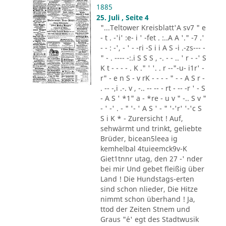
1885
25. Juli , Seite 4
"...Teltower Kreisblatt'A sv7 " e
- t . -'i' :e- i ' -fet . :..A A '." -7 .'
- - : -', - ' - -ri -S i i A S -i .-zs--- -
" - . ---- -:.i S S S , -. - - .. ' r - -' S
K t - - - - . K ." ' '. . r --"-u- i1r' -
r" - e n S - v rK - - - - " - - A S r -
. -- -,i .-. v , -.. -- -- - rt - -- -r ' - S
- A S ' *1" a - *re - u v " -.. S v "
- ' -' . - " '- ' A S ' - " '-'r' '-'c S
S i K * - Zurersicht ! Auf,
sehwärmt und trinkt, geliebte
Brüder, bicean5leea ig
kemhelbal 4tuieemck9v-K
Giet1tnnr utag, den 27 -' nder
bei mir Und gebet fleißig über
Land ! Die Hundstags-erten
sind schon nlieder, Die Hitze
nimmt schon überhand ! Ja,
ttod der Zeiten Stnem und
Graus "´e' egt des Stadtwusik