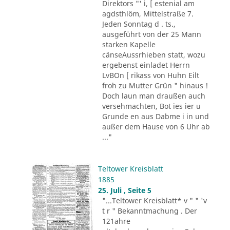
Direktors "' i, [ estenial am
agdsthlöm, Mittelstraße 7.
Jeden Sonntag d . ts.,
ausgeführt von der 25 Mann
starken Kapelle
cänseAussrhieben statt, wozu
ergebenst einladet Herrn
LvBOn [ rikass von Huhn Eilt
froh zu Mutter Grün " hinaus !
Doch laun man draußen auch
versehmachten, Bot ies ier u
Grunde en aus Dabme i in und
außer dem Hause von 6 Uhr ab
..."
Teltower Kreisblatt
1885
25. Juli , Seite 5
"...Teltower Kreisblatt* v " " 'v
t r " Bekanntmachung . Der
121ahre