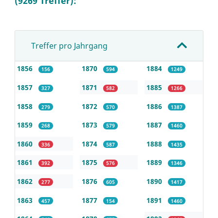
(9269 Treffer):
Treffer pro Jahrgang
1856
1870
1884
156
594
1249
1857
1871
1885
327
582
1266
1858
1872
1886
279
570
1387
1859
1873
1887
268
579
1460
1860
1874
1888
336
587
1435
1861
1875
1889
392
576
1346
1862
1876
1890
277
605
1417
1863
1877
1891
457
154
1460