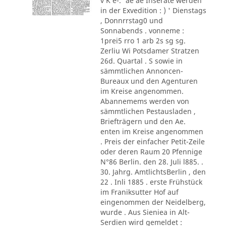
v K e-.' ae ae Inserate werden
in der Exvedition : ) ' Dienstags
, Donnrrstag0 und
Sonnabends . vonneme :
1prei5 rro 1 arb 2s sg sg.
Zerliu Wi Potsdamer Stratzen
26d. Quartal . S sowie in
sämmtlichen Annoncen-
Bureaux und den Agenturen
im Kreise angenommen.
Abannemems werden von
sämmtlichen Pestausladen ,
Briefträgern und den Ae.
enten im Kreise angenommen
. Preis der einfacher Petit-Zeile
oder deren Raum 20 Pfennige
N°86 Berlin. den 28. Juli l885. .
30. Jahrg. AmtlichtsBerlin , den
22 . Inli 1885 . erste Frühstück
im Franiksutter Hof auf
eingenommen der Neidelberg,
wurde . Aus Sieniea in Alt-
Serdien wird gemeldet :