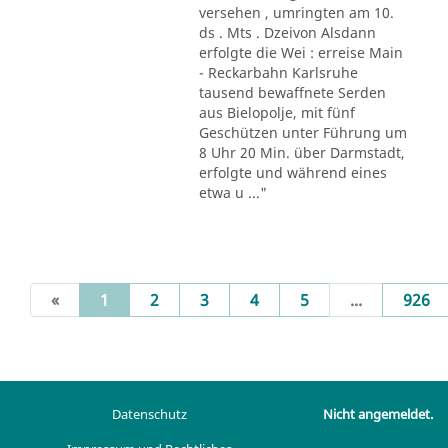
versehen , umringten am 10.
ds . Mts . Dzeivon Alsdann
erfolgte die Wei : erreise Main
- Reckarbahn Karlsruhe
tausend bewaffnete Serden
aus Bielopolje, mit fünf
Geschützen unter Führung um
8 Uhr 20 Min. über Darmstadt,
erfolgte und während eines
etwa u ..."
(current)
«
1
2
3
4
5
...
926
Datenschutz
Nicht angemeldet.