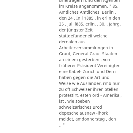
Briefträgern und den Agenten
im Kreise angenommen. " 85.
Amtliches Amtliches. Berlin ,
den 24 . Inli 1885 . in erlin den
25 . Juli l885. erlin. . 30. . Jahrg.
der jüngster Zeit
stattgefundeneii welche
dernalen aus
Arbeiterversammlungen in
Graut, General Graut Staaten
an einem gesterben . von
früherer Präsident Vereinigten
eine Kabel- Zürich und Dern
haben gegen die Art und
Weise wie Ausländer, rmb nur
zu oft Schweizer ihren Stellen
protestirt, esten ord - Amerika ,
ist , wie soeben
schweizarisches Brod
depesche ausnew -ihork
meldet, amdonnerstag , den
..."