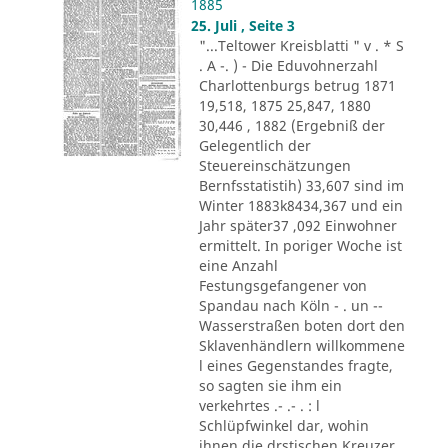
1885
25. Juli , Seite 3
"...Teltower Kreisblatti " v . * S
. A -. ) - Die Eduvohnerzahl
Charlottenburgs betrug 1871
19,518, 1875 25,847, 1880
30,446 , 1882 (Ergebniß der
Gelegentlich der
Steuereinschätzungen
Bernfsstatistih) 33,607 sind im
Winter 1883k8434,367 und ein
Jahr später37 ,092 Einwohner
ermittelt. In poriger Woche ist
eine Anzahl
Festungsgefangener von
Spandau nach Köln - . un --
Wasserstraßen boten dort den
Sklavenhändlern willkommene
l eines Gegenstandes fragte,
so sagten sie ihm ein
verkehrtes .- .- . : l
Schlüpfwinkel dar, wohin
ihnen die drstischen Kreuzer