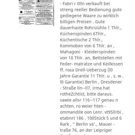
- Fabri r 0lln verkauft bei
streng reeller Bedienung gute
gediegene Waare zu wirklich
billigen Preisen . Gute
dauerhaste Rohrsiühlo 1 Thlr.,
Küchenspinden 6Thlr.,
Küchentische 2 Thlr.,
Kommoben von 6 Thlr. an ,
Mahagoni - Kleiderspinden
von 10 Thlr. an, Bettstellen mit
Feder- matratze und Keilkissen
ff. rosa Drell-Ueberzug (l0
Jahre Garantie 11 Thlr. u . s. w .
l0 Garantie) Berlin , Dresdener
- Straße lln--ll7, irma hat
rotheZchtist, bitte daraus.
sawie allsr 116--117 genau n
achten. ro weier hten -
ommandite oon Lenr. vt9Sllrbi ,
etabnrt 186 . 100Stück 5 und 6
Rark , " Berlin vä'., Mauer -
traße 76, an der Leipriger