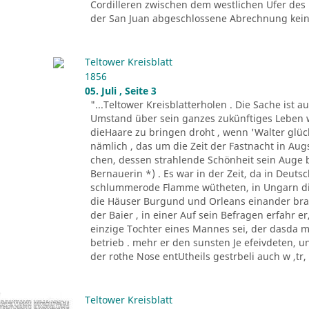
Cordilleren zwischen dem westlichen Ufer des
der San Juan abgeschlossene Abrechnung keine
Teltower Kreisblatt
1856
05. Juli , Seite 3
"...Teltower Kreisblatterholen . Die Sache ist 
Umstand über sein ganzes zukünftiges Leben w
dieHaare zu bringen droht , wenn 'Walter glückl
nämlich , das um die Zeit der Fastnacht in A
chen, dessen strahlende Schönheit sein Auge 
Bernauerin *) . Es war in der Zeit, da in Deu
schlummerode Flamme wütheten, in Ungarn die
die Häuser Burgund und Orleans einander bra
der Baier , in einer Auf sein Befragen erfahr 
einzige Tochter eines Mannes sei, der dasda 
betrieb . mehr er den sunsten Je efeivdeten, 
der rothe Nose entUtheils gestrbeli auch w ,tr, A
Teltower Kreisblatt