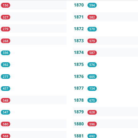
1870
156
594
1871
327
582
1872
279
570
1873
268
579
1874
336
587
1875
392
576
1876
277
605
1877
457
154
1878
548
675
1879
547
628
1880
580
596
1881
568
692