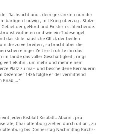
t der Rachsucht und . dem gekränkten nun der
m- bärtigen Ludwig , mit Krieg überzog . Stolze
r Gebiet der geNord und Finstern schleichende.
rsbrunst wütheten und wie ein Todesengel
d das stille häusliche Gllick der beiden
um die zu verbreiten , so bracht über die
herrschen einiger Zeit erst rührte ihn das
 im Lande das voller Geschäftigkeit , rings
ng verließ ihn , um mehr und mehr einem
erze Platz zu ma-- und bescheidene Bernauerin
Im Dezember 1436 folgte er der vermittelnd
 Knab ..."
eint jeden Kisblatt Kisblatt.. Abonn . pro
Inserate, Charlottenburg ziehen durch dition , zu
harlottenburg bis Donnerstag Nachmittag Kirchs-