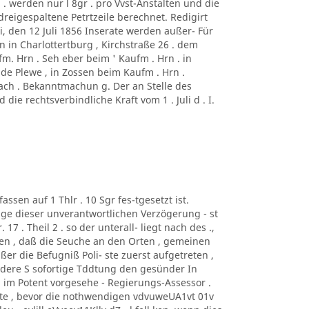
 . werden nur l 8gr . pro Vvst-Anstalten und die
 dreigespaltene Petrtzeile berechnet. Redigirt
, den 12 Juli 1856 Inserate werden außer- Für
on in Charlottertburg , Kirchstraße 26 . dem
. Hrn . Seh eber beim ' Kaufm . Hrn . in
lde Plewe , in Zossen beim Kaufm . Hrn .
bach . Bekanntmachun g. Der an Stelle des
ie rechtsverbindliche Kraft vom 1 . Juli d . I.
assen auf 1 Thlr . 10 Sgr fes-tgesetzt ist.
lge dieser unverantwortlichen Verzögerung - st
17 . Theil 2 . so der unterall- liegt nach des .,
esen , daß die Seuche an den Orten , gemeinen
ßer die Befugniß Poli- ste zuerst aufgetreten ,
andere S sofortige Tddtung den gesünder In
 im Potent vorgesehe - Regierungs-Assessor .
atte , bevor die nothwendigen vdvuweUA1vt 01v