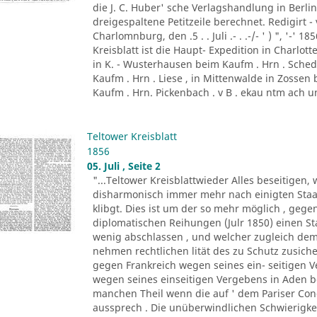
die J. C. Huber' sche Verlagshandlung in Berlin . 
dreigespaltene Petitzeile berechnet. Redigirt - 
Charlomnburg, den .5 . . Juli .- . .-/- ' ) ", '-' 
Kreisblatt ist die Haupt- Expedition in Charl
in K. - Wusterhausen beim Kaufm . Hrn . Sched
Kaufm . Hrn . Liese , in Mittenwalde in Zossen 
Kaufm . Hrn. Pickenbach . v B . ekau ntm ach un
Teltower Kreisblatt
1856
05. Juli , Seite 2
"...Teltower Kreisblattwieder Alles beseitige
disharmonisch immer mehr nach einigten Staat
klibgt. Dies ist um der so mehr möglich , ge
diplomatischen Reihungen (Julr 1850) einen Sta
wenig abschlassen , und welcher zugleich de
nehmen rechtlichen lität des zu Schutz zusiche
gegen Frankreich wegen seines ein- seitigen 
wegen seines einseitigen Vergebens in Aden b
manchen Theil wenn die auf ' dem Pariser Con
aussprech . Die unüberwindlichen Schwierigkeit