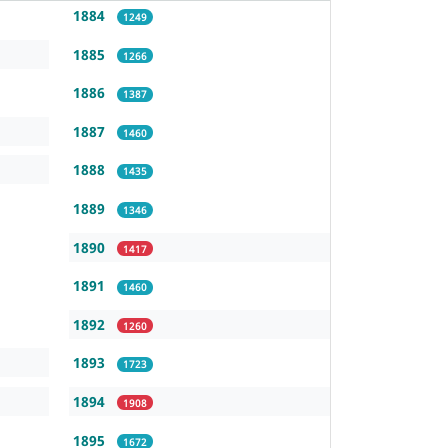
1884
1249
1885
1266
1886
1387
1887
1460
1888
1435
1889
1346
1890
1417
1891
1460
1892
1260
1893
1723
1894
1908
1895
1672