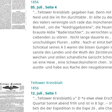
1856
05. Juli , Seite 4
"...Teltower Kreisblatt- gegeben hae. Denn mi
Neid und die im lhn durchtobte . Er eilte zu de
des Vaters vereinigte sich rade das münchene
Bosheit , um die "Niedriggeborene", die Feue
brauste Aldie "Baderstochter", zu vernichten un
Liebenden zu stören . Nicht lange dauerte es , 
unschuldigen Fluren , sollte . Nach er einst be
Schicksal seines A S waren die bösen Gungen in
sanste des Landes und die Wuth der Zerstöru
weichen und stillen schändliche Gerücht Schm
sei eine Hexe , eine Schwarzkünstlerin chen . 
austte- und habe aus Rache den neugeborenen
Teltower Kreisblatt
1856
12. Juli , Seite 1
"...Teltower KreisblattG u" D *e elwe elwe Ersch
Quartal SonnA abend frlih und ist in 8 Sgr. -- 
beS die der Expedition in die Expe 26 , alle C