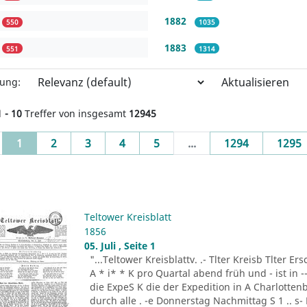
1882
550
1035
1883
551
1314
Aktualisieren
rung:
1 - 10
Treffer von insgesamt
12945
(current)
1
2
3
4
5
...
1294
1295
Teltower Kreisblatt
1856
05. Juli , Seite 1
"...Teltower Kreisblattv. .- Tlter Kreisb Tlter Er
A * i* * K pro Quartal abend früh und - ist in 
die ExpeS K die der Expedition in A Charlottenb
durch alle . -e Donnerstag Nachmittag S 1 .. s-