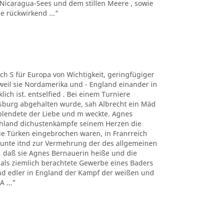
 Nicaragua-Sees und dem stillen Meere , sowie
 rückwirkend ..."
auch S für Europa von Wichtigkeit, geringfügiger
eil sie Nordamerika und - England einander in
ich ist. entselfied . Bei einem Turniere
ugsburg abgehalten wurde, sah Albrecht ein Mäd
blendete der Liebe und m weckte. Agnes
tschland dichustenkämpfe seinem Herzen die
 Türken eingebrochen waren, in Franrreich
unte itnd zur Vermehrung der des allgemeinen
er, daß sie Agnes Bernauerin heiße und die
mals ziemlich berachtete Gewerbe eines Baders
und edler in England der Kampf der weißen und
 ..."