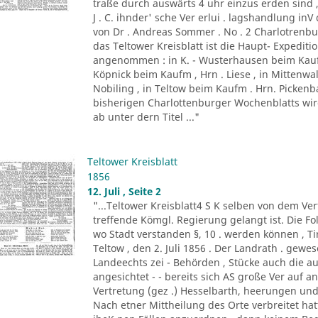
traße durch auswärts 4 uhr einzus erden sind ,
J . C. ihnder' sche Ver erlui . lagshandlung inV
von Dr . Andreas Sommer . No . 2 Charlotrenbui
das Teltower Kreisblatt ist die Haupt- Expediti
angenommen : in K. - Wusterhausen beim Kaufm
Köpnick beim Kaufm , Hrn . Liese , in Mittenwa
Nobiling , in Teltow beim Kaufm . Hrn. Picken
bisherigen Charlottenburger Wochenblatts wird d
ab unter dern Titel ..."
Teltower Kreisblatt
1856
12. Juli , Seite 2
"...Teltower Kreisblatt4 S K selben von dem Verf
treffende Kömgl. Regierung gelangt ist. Die Fo
wo Stadt verstanden §, 10 . werden können , Tir. 
Teltow , den 2. Juli 1856 . Der Landrath . gew
Landeechts zei - Behörden , Stücke auch die au
angesichtet - - bereits sich AS große Ver auf 
Vertretung (gez .) Hesselbarth, heerungen und
Nach etner Mittheilung des Orte verbreitet h