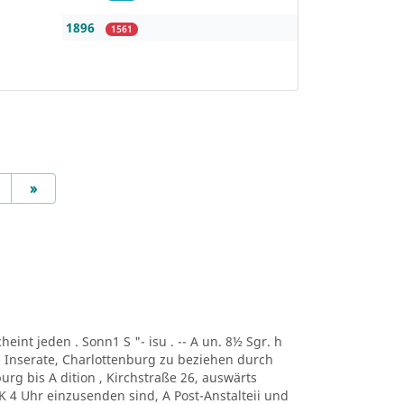
1896
1561
Next
»
scheint jeden . Sonn1 S "- isu . -- A un. 8½ Sgr. h
-- Inserate, Charlottenburg zu beziehen durch
urg bis A dition , Kirchstraße 26, auswärts
 K 4 Uhr einzusenden sind, A Post-Anstalteii und