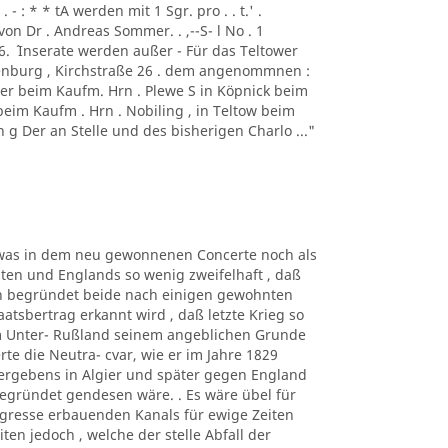
- : * * tA werden mit 1 Sgr. pro . . t.' .
von Dr . Andreas Sommer. . ,--S- l No . 1
1856. ´ Inserate werden außer - Für das Teltower
ottenburg , Kirchstraße 26 . dem angenommnen :
er beim Kaufm. Hrn . Plewe S in Köpnick beim
beim Kaufm . Hrn . Nobiling , in Teltow beim
 g Der an Stelle und des bisherigen Charlo ..."
n, was in dem neu gewonnenen Concerte noch als
en und Englands so wenig zweifelhaft , daß
gen begründet beide nach einigen gewohnten
atsbertrag erkannt wird , daß letzte Krieg so
m Unter- Rußland seinem angeblichen Grunde
rte die Neutra- cvar, wie er im Jahre 1829
Vergebens in Algier und später gegen England
egründet gendesen wäre. . Es wäre übel für
gresse erbauenden Kanals für ewige Zeiten
en jedoch , welche der stelle Abfall der