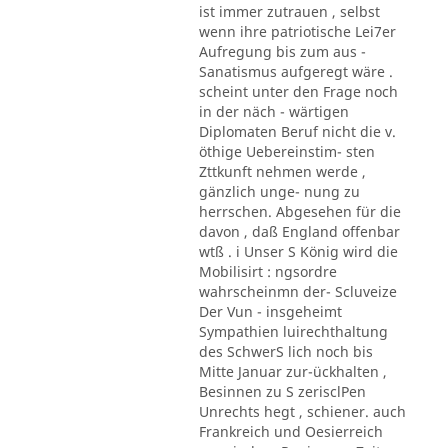
ist immer zutrauen , selbst
wenn ihre patriotische Lei7er
Aufregung bis zum aus -
Sanatismus aufgeregt wäre .
scheint unter den Frage noch
in der näch - wärtigen
Diplomaten Beruf nicht die v.
öthige Uebereinstim- sten
Zttkunft nehmen werde ,
gänzlich unge- nung zu
herrschen. Abgesehen für die
davon , daß England offenbar
wtß . i Unser S König wird die
Mobilisirt : ngsordre
wahrscheinmn der- Scluveize
Der Vun - insgeheimt
Sympathien luirechthaltung
des SchwerS lich noch bis
Mitte Januar zur-ückhalten ,
Besinnen zu S zerisclPen
Unrechts hegt , schiener. auch
Frankreich und Oesierreich