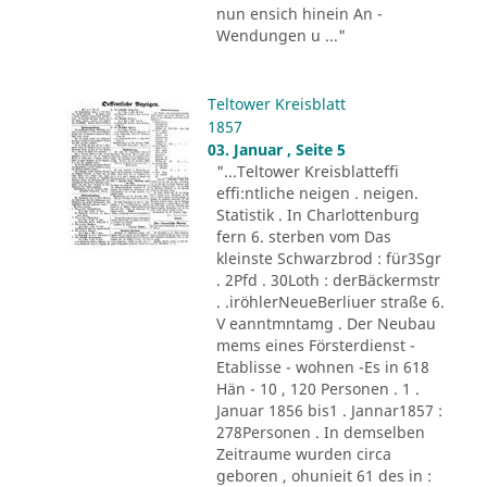
nun ensich hinein An -
Wendungen u ..."
Teltower Kreisblatt
1857
03. Januar , Seite 5
"...Teltower Kreisblatteffi
effi:ntliche neigen . neigen.
Statistik . In Charlottenburg
fern 6. sterben vom Das
kleinste Schwarzbrod : für3Sgr
. 2Pfd . 30Loth : derBäckermstr
. .iröhlerNeueBerliuer straße 6.
V eanntmntamg . Der Neubau
mems eines Försterdienst -
Etablisse - wohnen -Es in 618
Hän - 10 , 120 Personen . 1 .
Januar 1856 bis1 . Jannar1857 :
278Personen . In demselben
Zeitraume wurden circa
geboren , ohunieit 61 des in :