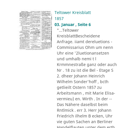
Teltower Kreisblatt
1857
03. Januar , Seite 6
"...Teltower
KreisblattBescheidene
Anfrage. iiamt dereluetions -
Commissarius Ohm um nenn
Uhr eine '2luetionansetzen
und umhalb nemi t l
Krmmnestraße ganz oder auch
Nr . 18 zu ist die Bel - Etage S
2. dheer Johann Heinrich
Wilhelm Sonder'hoff , bcth
getlieilt Ostern 1857 zu
Arbeitsmann , mit Marie Elisa-
vermieu) en. Wirth . In der --
Das Nähere daselbst beim
Rntlmick . err 3. Herr Johann
Friedrich ilhelm B ecken, Uhr
vie guten Sachen an Berliner
Handelflauten unter dem erth