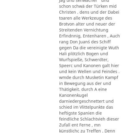
Jag und sehwächer ' und
schon schwä der Türken mid
Christen . dens und der Dabei
toaren alle Werkzeuge des
Brotvon alter und neuer der
Streitenden Vernichtung
Erfindnnig, Entenharen , Auch
rang Don Juan´s des Schiff
gegen Da die vereinigte Wuth
Hali plötzlich Bogen und
Wurfspieße, Schwerdter,
Speerc und Kanonen galt hier
und kein Wellen und Feindes .
wmde durch Musketin Kampf
in Bewegung aus der und
Thätigkeit. durch A eine
Kanonenkugel
darniedergeschnettert und
schied im Vlittelpunkte das
heftigste Spanien die
feindliche Schlachtvieh dieser
Zufall ent Ferne , mn
künstlichc zu Treffen . Denn