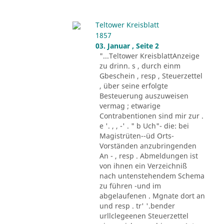
Teltower Kreisblatt
1857
03. Januar , Seite 2
"...Teltower KreisblattAnzeige
zu drinn. s , durch einm
Gbeschein , resp , Steuerzettel
, über seine erfolgte
Besteuerung auszuweisen
vermag ; etwarige
Contrabentionen sind mir zur .
e '. , , -' . " b Uch"- die: bei
Magistrüten--üd Orts-
Vorständen anzubringenden
An - , resp . Abmeldungen ist
von ihnen ein Verzeichniß
nach untenstehendem Schema
zu führen -und im
abgelaufenen . Mgnate dort an
und resp . tr' '.bender
urllclegeenen Steuerzettel