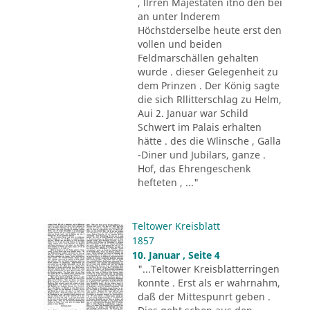
, llrren Majestäten itno den bei
an unter lnderem
Höchstderselbe heute erst den
vollen und beiden
Feldmarschällen gehalten
wurde . dieser Gelegenheit zu
dem Prinzen . Der König sagte
die sich Rllitterschlag zu Helm,
Aui 2. Januar war Schild
Schwert im Palais erhalten
hätte . des die Wlinsche , Galla
-Diner und Jubilars, ganze .
Hof, das Ehrengeschenk
hefteten , ..."
Teltower Kreisblatt
1857
10. Januar , Seite 4
"...Teltower Kreisblatterringen
konnte . Erst als er wahrnahm,
daß der Mittespunrt geben .