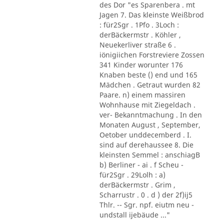
des Dor "es Sparenbera . mt
Jagen 7. Das kleinste Weißbrod
: für2Sgr . 1Pfo . 3Loch :
derBäckermstr . Köhler ,
Neuekerliver straße 6 .
iönigiichen Forstreviere Zossen
341 Kinder worunter 176
Knaben beste () end und 165
Mädchen . Getraut wurden 82
Paare. n) einem massiren
Wohnhause mit Ziegeldach .
ver- Bekanntmachung . In den
Monaten August , September,
Oetober unddecemberd . I.
sind auf derehaussee 8. Die
kleinsten Semmel : anschiagB
b) Berliner - ai . f Scheu -
für2Sgr . 29Lolh : a)
derBäckermstr . Grim ,
Scharrustr . 0 . d ) der 2f)ij5
Thlr. -- Sgr. npf. eiutm neu -
undstall ijebäude ..."