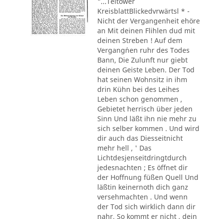
"...Teltower
KreisblattBlickedvrwärtsl * -
Nicht der Vergangenheit ehöre
an Mit deinen Flihlen dud mit
deinen Streben ! Auf dem
Vergang´nen ruhr des Todes
Bann, Die Zulunft nur giebt
deinen Geiste Leben. Der Tod
hat seinen Wohnsitz in ihm
drin Kühn bei des Leihes
Leben schon genommen ,
Gebietet herrisch über jeden
Sinn Und läßt ihn nie mehr zu
sich selber kommen . Und wird
dir auch das Diesseitnicht
mehr hell , ' Das
Lichtdesjenseitdringtdurch
jedesnachten ; Es öffnet dir
der Hoffnung füßen Quell Und
läßtin keinernoth dich ganz
versehmachten . Und wenn
der Tod sich wirklich dann dir
nahr, So kommt er nicht , dein