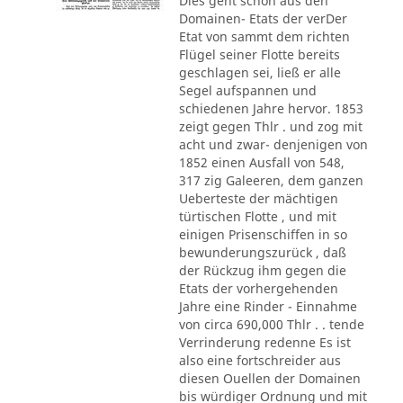
Dies geht schon aus den
Domainen- Etats der verDer
Etat von sammt dem richten
Flügel seiner Flotte bereits
geschlagen sei, ließ er alle
Segel aufspannen und
schiedenen Jahre hervor. 1853
zeigt gegen Thlr . und zog mit
acht und zwar- denjenigen von
1852 einen Ausfall von 548,
317 zig Galeeren, dem ganzen
Ueberteste der mächtigen
türtischen Flotte , und mit
einigen Prisenschiffen in so
bewunderungszurück , daß
der Rückzug ihm gegen die
Etats der vorhergehenden
Jahre eine Rinder - Einnahme
von circa 690,000 Thlr . . tende
Verrinderung redenne Es ist
also eine fortschreider aus
diesen Ouellen der Domainen
bis würdiger Ordnung und mit