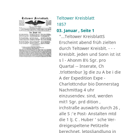
Teltower Kreisblatt
1857
03. Januar , Seite 1
"...Teltower KreisblattS
Erscheint abend früh zielten
durch Teltower Kreisblt. - - -
Kreisblt. jeden und Sonn ist ist
s l - Ahonm 8½ Sgr. pro
Quartal -- Inserate, Ch
.trlottenbur )g die zu A be i die
A der Expedition Expe -
Charlottcndur bio Donnerstag
Nachmittag 4 uhr
einzusendev. sind, werden
mit1 Sgr. prd dition ,
irchstraße auswärts durch 26 ,
alle S :'e Post- Anstalten mtd
die 1 lJ. C . Huber ' sche Ver-
dreigespeltene Petitzelle
berechnet. letgsliandlung in