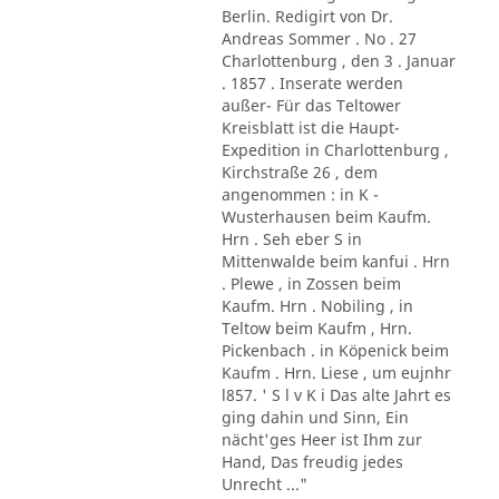
Berlin. Redigirt von Dr.
Andreas Sommer . No . 27
Charlottenburg , den 3 . Januar
. 1857 . Inserate werden
außer- Für das Teltower
Kreisblatt ist die Haupt-
Expedition in Charlottenburg ,
Kirchstraße 26 , dem
angenommen : in K -
Wusterhausen beim Kaufm.
Hrn . Seh eber S in
Mittenwalde beim kanfui . Hrn
. Plewe , in Zossen beim
Kaufm. Hrn . Nobiling , in
Teltow beim Kaufm , Hrn.
Pickenbach . in Köpenick beim
Kaufm . Hrn. Liese , um eujnhr
l857. ' S l v K i Das alte Jahrt es
ging dahin und Sinn, Ein
nächt'ges Heer ist Ihm zur
Hand, Das freudig jedes
Unrecht ..."