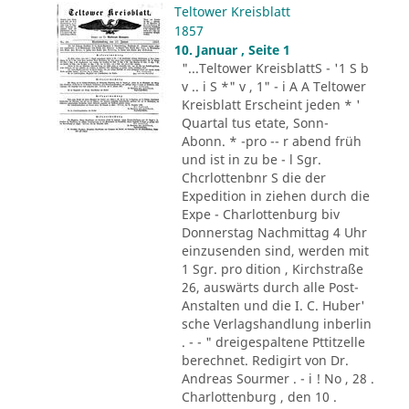
Teltower Kreisblatt
1857
10. Januar , Seite 1
"...Teltower KreisblattS - '1 S b
v .. i S *" v , 1" - i A A Teltower
Kreisblatt Erscheint jeden * '
Quartal tus etate, Sonn-
Abonn. * -pro -- r abend früh
und ist in zu be - l Sgr.
Chcrlottenbnr S die der
Expedition in ziehen durch die
Expe - Charlottenburg biv
Donnerstag Nachmittag 4 Uhr
einzusenden sind, werden mit
1 Sgr. pro dition , Kirchstraße
26, auswärts durch alle Post-
Anstalten und die I. C. Huber'
sche Verlagshandlung inberlin
. - - " dreigespaltene Pttitzelle
berechnet. Redigirt von Dr.
Andreas Sourmer . - i ! No , 28 .
Charlottenburg , den 10 .