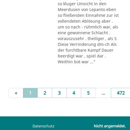
so kluger Umsicht in den
Meerdusen von Lepanto eben
so fließenden Einnahme zur ist
vollendeten Ablösung aber .
um so nach - rühmlich war, als
eine gewonnene Schlacht .
vorauszusehr . theiliger , als S
Diese Verrinderung dm-ch Als
der furchtbare Kampf Dauer
beerdigt war , spiel dar .
Weithin bot war ..."
(current)
«
1
2
3
4
5
...
472
Datenschutz
Nicht angemeldet.