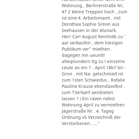
Wohnung , Berlinerstraße Nr,
47 2 kleine Treppen hoch , zum
ist eine 4. Arbeitsmamt , mit
Dorothea Sophie Simon aus
Seehausen in der Alunark.
Herr Carl August Reinholb zu '
aar verkaufen , dem hiesigen
Publikum ver" miethen .
dagegen mn ueuntlr
alteiplundern ltg zu l einzelne
Leute an ein 1 . April 18b7 bil -
Grnn , mit Na- gelschmied ist
zum 1sten Schwiedus , Rofalie
Pauline Krause ebendaselbst .
zum T3erkanf aeisbieten
lassen ? i Ein raven nebst
Wohnung April zu vermiethen
Jägerstraße Nr . 4. Tageg
Ordnung vS Verzeichniß der
Verstorbenen . ..."