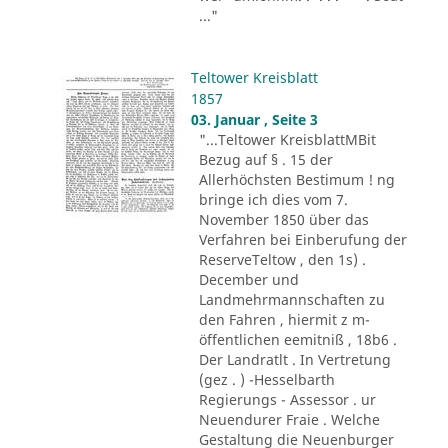
..."
Teltower Kreisblatt
1857
03. Januar , Seite 3
"...Teltower KreisblattMBit
Bezug auf § . 15 der
Allerhöchsten Bestimum ! ng
bringe ich dies vom 7.
November 1850 über das
Verfahren bei Einberufung der
ReserveTeltow , den 1s) .
December und
Landmehrmannschaften zu
den Fahren , hiermit z m-
öffentlichen eemitniß , 18b6 .
Der Landratlt . In Vertretung
(gez . ) -Hesselbarth
Regierungs - Assessor . ur
Neuendurer Fraie . Welche
Gestaltung die Neuenburger