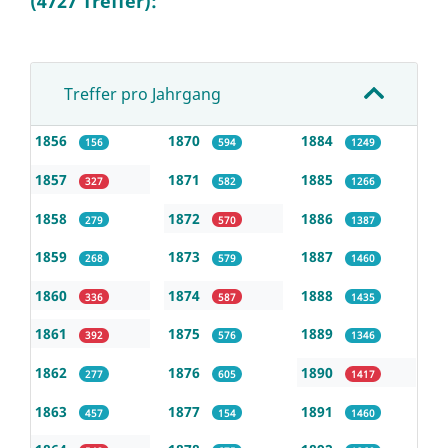
(4727 Treffer):
Treffer pro Jahrgang
1856
1870
1884
156
594
1249
1857
1871
1885
327
582
1266
1858
1872
1886
279
570
1387
1859
1873
1887
268
579
1460
1860
1874
1888
336
587
1435
1861
1875
1889
392
576
1346
1862
1876
1890
277
605
1417
1863
1877
1891
457
154
1460