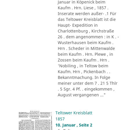
Januar in Köpenick beim
Kaufm . Hrn. Liese , 1857 .
Inserate werden außer- .1 Für
das Teltower Kreisblatt ist die
Haupt- Expedition in
Charlottenburg , Kirchstraße
26 . dem angenommen : in K . -
Wusterhausen beim Kaufm .
Hrn . Scheder in Mittenwalde
beim Kaufm . Hrn. Plewe , in
Zossen beim Kaufm . Hrn .
'Nobiling , in Teltow beim
Kaufm. Hrn , Pickenbach . .
Bekanntmachung. In Folge
meiner unter dem 7 . 21 5 Thlr
. 5 Sgr. 4 Pf. . eingekommen ,
August vergangenen ..."
Teltower Kreisblatt
1857
10. Januar , Seite 2