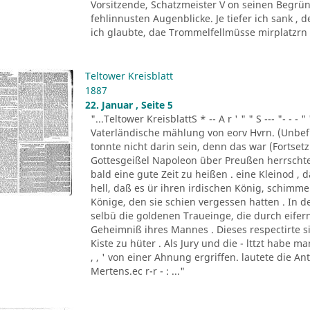
Vorsitzende, Schatzmeister V on seinen Begrün
fehlinnusten Augenblicke. Je tiefer ich sank ,
ich glaubte, dae Trommelfellmüsse mirplatzrn . 
Teltower Kreisblatt
1887
22. Januar , Seite 5
"...Teltower KreisblattS * -- A r ' " " S --- "- - - " '
Vaterländische mählung von eorv Hvrn. (Unbefu
tonnte nicht darin sein, denn das war (Fortsetzu
Gottesgeißel Napoleon über Preußen herrscht
bald eine gute Zeit zu heißen . eine Kleinod ,
hell, daß es ür ihren irdischen König, schim
Könige, den sie schien vergessen hatten . In d
selbü die goldenen Traueinge, die durch eifern
Geheimniß ihres Mannes . Dieses respectirte si
Kiste zu hüter . Als Jury und die - lttzt habe 
, , ' von einer Ahnung ergriffen. lautete die A
Mertens.ec r-r - : ..."