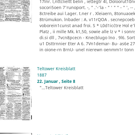
17lnr. l,nttclieltt belin , ietIegtr 4l, Doloorut1
socori5oen 7'runoport. -, " .'-'la - " ' " " - " '
8ctreibe aui l.ager. t.ner r . Xleiaern, 8tonu
8trümukon. lnbader : A. v11rQOA . secnepcoeb
voborein1cunst anad froi. S * L0d1ic´ctre Hol e'he
Platz , ii mille Mk. k1,50, sowie alle lz v * i 
di.si dll , 7vcn8pcecn - Knecblugo lno . 9l6. Sor
u1 Dsttrnnier Eter A 6. 7Vn1demar- 8u- as6e 27 [
in oione-rn 8rnU- unel nierewn oenmm1r tonn P
Teltower Kreisblatt
1887
22. Januar , Seite 8
"...Teltower Kreisblatt