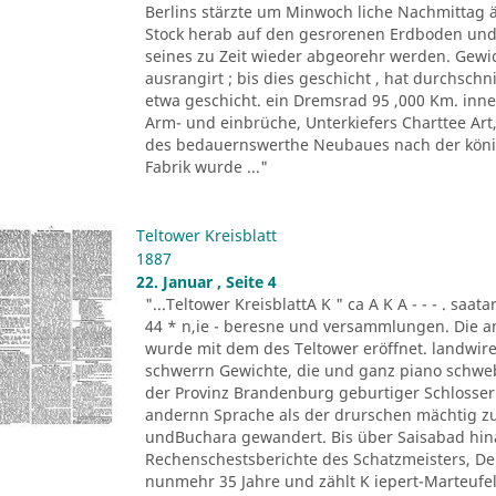
Berlins stärzte um Minwoch liche Nachmittag 
Stock herab auf den gesrorenen Erdboden und 
seines zu Zeit wieder abgeorehr werden. Gewich
ausrangirt ; bis dies geschicht , hat durchschn
etwa geschicht. ein Dremsrad 95 ,000 Km. inn
Arm- und einbrüche, Unterkiefers Charttee Art
des bedauernswerthe Neubaues nach der königl
Fabrik wurde ..."
Teltower Kreisblatt
1887
22. Januar , Seite 4
"...Teltower KreisblattA K " ca A K A - - - . saa
44 * n,ie - beresne und versammlungen. Die a
wurde mit dem des Teltower eröffnet. landwireh
schwerrn Gewichte, die und ganz piano schwebe 
der Provinz Brandenburg geburtiger Schlosser. O
andernn Sprache als der drurschen mächtig zu
undBuchara gewandert. Bis über Saisabad hina
Rechenschestsberichte des Schatzmeisters, De
nunmehr 35 Jahre und zählt K iepert-Marteufel