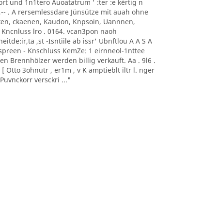
0nort und 1n1tero Auoatatrum ' :ter :e kèrtig n
, -- ,-- . A rersemlessdare Jünsütze mit auah ohne
aoeken, ckaenen, Kaudon, Knpsoin, Uannnen,
 Kncnluss lro . 0164. vcan3pon naoh
itde:ir,ta ,st -Isntiile ab issr' Ubnftlou A A S A
sonnspreen - Knschluss KemZe: 1 eirnneol-1nttee
ten Brennhölzer werden billig verkauft. Aa . 9l6 .
 Otto 3ohnutr , er1m , v K amptieblt iltr l. nger
uvnckorr versckri ..."