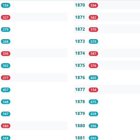
1870
156
594
1871
327
582
1872
279
570
1873
268
579
1874
336
587
1875
392
576
1876
277
605
1877
457
154
1878
548
675
1879
547
628
1880
580
596
1881
568
692