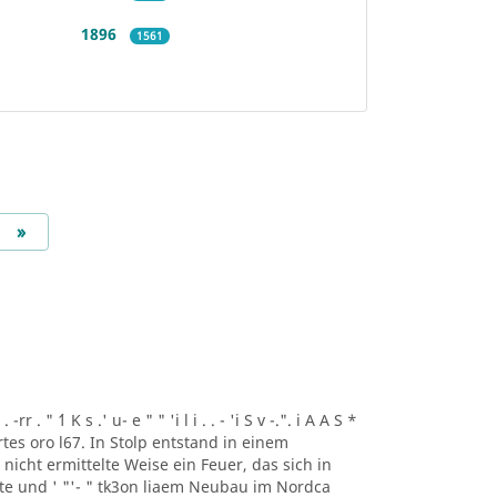
1896
1561
Next
»
r . " ´1 K s .' u- e " " 'i l i . . - 'i S v -.". i A A S *
artes oro l67. In Stolp entstand in einem
icht ermittelte Weise ein Feuer, das sich in
lte und ' "'- " tk3on liaem Neubau im Nordca