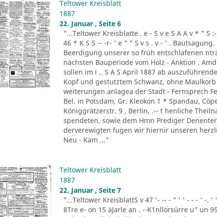
Teltower Kreisblatt
1887
22. Januar , Seite 6
"...Teltower Kreisblatte . e - S v e S A A v * " S :- . " 
46 * K S S -- -r- ' e " " S v s . v - ' . Bautsag
Beerdigung unserer so früh entschlafenen nträ
nächsten Bauperiode vom Holz - Anktion . Amdi
sollen im i .. S A S April 1887 ab auszuführend
Kopf und gestutztem Schwanz, ohne Maulkorb i
weiterungen anlagea der Stadt - Fernsprech Fe
Bel. in Potsdam, Gr. Kleokon 1 * Spandau, Cöp
Königgrätzerstr. 9 , Berlin, .-- t henliche The
spendeten, sowie dem Hmn Prediger Denenter 
derverewigten fugen wir hiernir unseren herzli
Neu - Kam ..."
Teltower Kreisblatt
1887
22. Januar , Seite 7
"...Teltower KreisblattS v 47 '- -- - " ' ' - - - ' -.
8Tre e- on 15 äJarle an . --K1nllorsürre u" un 9