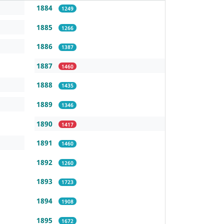
1884
1249
1885
1266
1886
1387
1887
1460
1888
1435
1889
1346
1890
1417
1891
1460
1892
1260
1893
1723
1894
1908
1895
1672