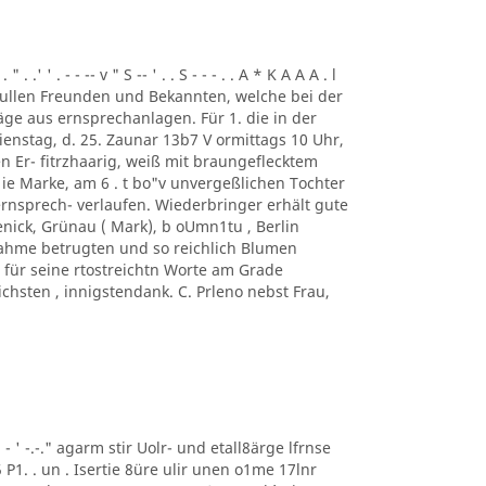
. .' ' . - - -- v " S -- ' . . S - - - . . A * K A A A . l
ung. ullen Freunden und Bekannten, welche bei der
ge aus ernsprechanlagen. Für 1. die in der
enstag, d. 25. Zaunar 13b7 V ormittags 10 Uhr,
en Er- fitrzhaarig, weiß mit braungeflecktem
e Marke, am 6 . t bo"v unvergeßlichen Tochter
rnsprech- verlaufen. Wiederbringer erhält gute
enick, Grünau ( Mark), b oUmn1tu , Berlin
ilnahme betrugten und so reichlich Blumen
für seine rtostreichtn Worte am Grade
chsten , innigstendank. C. Prleno nebst Frau,
 ' ' - ' -.-." agarm stir Uolr- und etall8ärge lfrnse
5 P1. . un . Isertie 8üre ulir unen o1me 17lnr