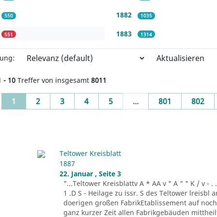
1882
550
1035
1883
551
1314
Aktualisieren
rung:
1 - 10
Treffer von insgesamt
8011
(current)
1
2
3
4
5
...
801
802
Teltower Kreisblatt
1887
22. Januar , Seite 3
"...Teltower Kreisblattv A * AA v " A " " K / v - . . . -r
1 .D S - Heilage zu issr. S des Teltower lreisbl 
doerigen großen FabrikEtablissement auf noch n
ganz kurzer Zeit allen Fabrikgebäuden mitthei