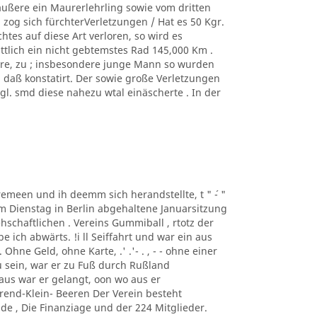
äußere ein Maurerlehrling sowie vom dritten
zog sich fürchterVerletzungen / Hat es 50 Kgr.
tes auf diese Art verloren, so wird es
ittlich ein nicht gebtemstes Rad 145,000 Km .
ere, zu ; insbesondere junge Mann so wurden
, daß konstatirt. Der sowie große Verletzungen
. smd diese nahezu wtal einäscherte . In der
taremeen und ih deemm sich herandstellte, t " ´- "
m Dienstag in Berlin abgehaltene Januarsitzung
schaftlichen . Vereins Gummiball , rtotz der
ich abwärts. !i ll Seiffahrt und war ein aus
hne Geld, ohne Karte, .' .'- . , - - ohne einer
 sein, war er zu Fuß durch Rußland
us war er gelangt, oon wo aus er
rend-Klein- Beeren Der Verein besteht
de , Die Finanziage und der 224 Mitglieder.