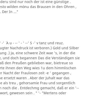
deru sind nur noch der ist eine günstige .
 desto wilden mönu das Brausen in den Ohren ,
Der In ..."
 -' ´ A u - -- ' - ' --' S -' v tanz und reuz.
gter Nachdruck ist verboren.) Gold und Silber
ng .) Ja, eine schwere Zeit wae 's, in der die
e, und doch begannen Das die Verständigen sie
 daß den Preußen geblieben war, bietreue so
merte ihnen den Weg wies 1u dem himmlischen
er Nacht der Fraulosen zeit -e ' gegangen ,
e ersetzt waren . Aber der Juhalt war das
e als treu , gehorsamie Frau und sorgentlich
man noch die . Entdechmg gemacht, daß er ein '--
ntwort, gewesen sein . " '- "Mertens oder