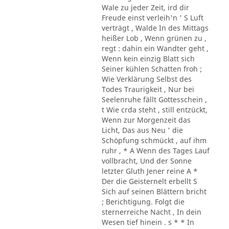
Wale zu jeder Zeit, ird dir
Freude einst verleih'n ' S Luft
verträgt , Walde In des Mittags
heißer Lob , Wenn grünen zu ,
regt : dahin ein Wandter geht ,
Wenn kein einzig Blatt sich
Seiner kühlen Schatten froh ;
Wie Verklärung Selbst des
Todes Traurigkeit , Nur bei
Seelenruhe fällt Gottesschein ,
t Wie crda steht , still entzückt,
Wenn zur Morgenzeit das
Licht, Das aus Neu ' die
Schöpfung schmückt , auf ihm
ruhr , * A Wenn des Tages Lauf
vollbracht, Und der Sonne
letzter Gluth Jener reine A *
Der die Geisternelt erbellt S
Sich auf seinen Blättern bricht
; Berichtigung. Folgt die
sternerreiche Nacht , In dein
Wesen tief hinein . s * * In