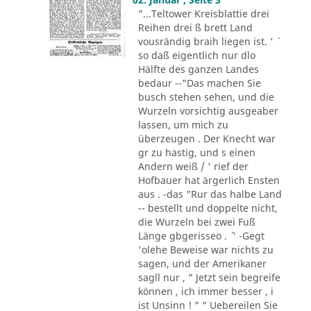
"...Teltower Kreisblattie drei
Reihen drei ß brett Land
vousrändig braih liegen ist. ' ´
so daß eigentlich nur dlo
Hälfte des ganzen Landes
bedaur --"Das machen Sie
busch stehen sehen, und die
Wurzeln vorsichtig ausgeaber
lassen, um mich zu
überzeugen . Der Knecht war
gr zu hastig, und s einen
Andern weiß / ' rief der
Hofbauer hat ärgerlich Ensten
aus . -das "Rur das halbe Land
-- bestellt und doppelte nicht,
die Wurzeln bei zwei Fuß
Länge gbgerisseo . ´ ' -Gegt
'olehe Beweise war nichts zu
sagen, und der Amerikaner
sagll nur , " Jetzt sein begreife
können , ich immer besser , i
ist Unsinn ! " " Uebereilen Sie