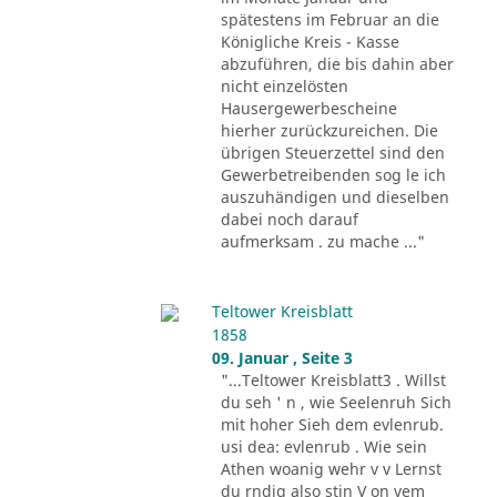
spätestens im Februar an die
Königliche Kreis - Kasse
abzuführen, die bis dahin aber
nicht einzelösten
Hausergewerbescheine
hierher zurückzureichen. Die
übrigen Steuerzettel sind den
Gewerbetreibenden sog le ich
auszuhändigen und dieselben
dabei noch darauf
aufmerksam . zu mache ..."
Teltower Kreisblatt
1858
09. Januar , Seite 3
"...Teltower Kreisblatt3 . Willst
du seh ' n , wie Seelenruh Sich
mit hoher Sieh dem evlenrub.
usi dea: evlenrub . Wie sein
Athen woanig wehr v v Lernst
du rndig also stin V on vem