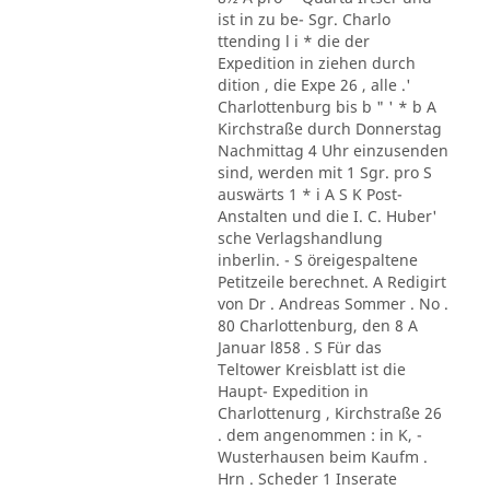
ist in zu be- Sgr. Charlo
ttending l i * die der
Expedition in ziehen durch
dition , die Expe 26 , alle .'
Charlottenburg bis b " ' * b A
Kirchstraße durch Donnerstag
Nachmittag 4 Uhr einzusenden
sind, werden mit 1 Sgr. pro S
auswärts 1 * i A S K Post-
Anstalten und die I. C. Huber'
sche Verlagshandlung
inberlin. - S öreigespaltene
Petitzeile berechnet. A Redigirt
von Dr . Andreas Sommer . No .
80 Charlottenburg, den 8 A
Januar l858 . S Für das
Teltower Kreisblatt ist die
Haupt- Expedition in
Charlottenurg , Kirchstraße 26
. dem angenommen : in K, -
Wusterhausen beim Kaufm .
Hrn . Scheder 1 Inserate