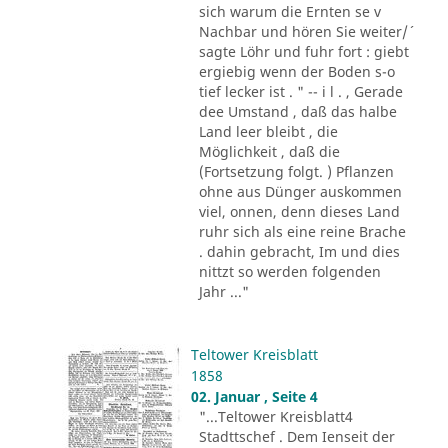
sich warum die Ernten se v
Nachbar und hören Sie weiter/´
sagte Löhr und fuhr fort : giebt
ergiebig wenn der Boden s-o
tief lecker ist . " -- i l . , Gerade
dee Umstand , daß das halbe
Land leer bleibt , die
Möglichkeit , daß die
(Fortsetzung folgt. ) Pflanzen
ohne aus Dünger auskommen
viel, onnen, denn dieses Land
ruhr sich als eine reine Brache
. dahin gebracht, Im und dies
nittzt so werden folgenden
Jahr ..."
Teltower Kreisblatt
1858
02. Januar , Seite 4
"...Teltower Kreisblatt4
Stadttschef . Dem Ienseit der