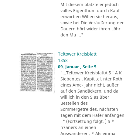
Mit diesem platzte er jedoch
volles Eigenthum durch Kauf
eoworben Willen sie heraus,
sowie bei Die Veräußerung der
Dauern hört wider ihren Löhr
den Mu ..."
Teltower Kreisblatt
1858
09. Januar , Seite 5
"...Teltower KreisblattA 5 ' A K
Siebentes . Kapit .el. nter Roth
eines Ame- Jahr nicht, außer
auf den Sandäckern, und da
will ich in den S as über
Bestellen des
Sommergetreides. nächsten
Tagen mit dem Hafer anfängen
. " (Fortsetzung folgt. ) S *
n7aners an einen
Auswanderer . * Als einmal