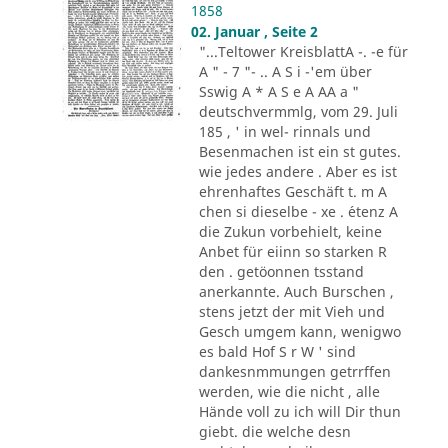
1858
02. Januar , Seite 2
"...Teltower KreisblattA -. -e für
A " - 7 "- .. A S i -'em über
Sswig A * A S e A AA a "
deutschvermmlg, vom 29. Juli
185 , ' in wel- rinnals und
Besenmachen ist ein st gutes.
wie jedes andere . Aber es ist
ehrenhaftes Geschäft t. m A
chen si dieselbe - xe . ´etenz A
die Zukun vorbehielt, keine
Anbet für eiinn so starken R
den . getöonnen tsstand
anerkannte. Auch Burschen ,
stens jetzt der mit Vieh und
Gesch umgem kann, wenigwo
es bald Hof S r W ' sind
dankesnmmungen getrrffen
werden, wie die nicht , alle
Hände voll zu ich will Dir thun
giebt. die welche desn