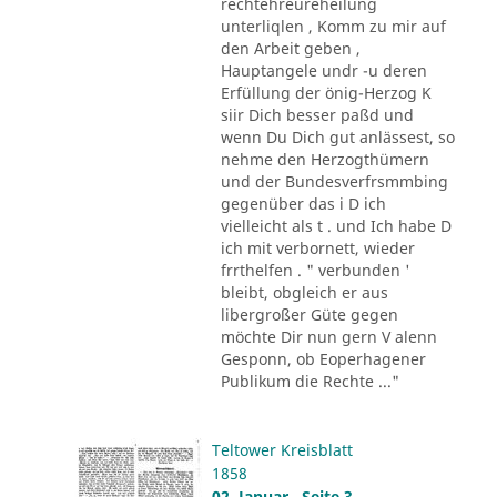
rechtehreureheilung
unterliqlen , Komm zu mir auf
den Arbeit geben ,
Hauptangele undr -u deren
Erfüllung der önig-Herzog K
siir Dich besser paßd und
wenn Du Dich gut anlässest, so
nehme den Herzogthümern
und der Bundesverfrsmmbing
gegenüber das i D ich
vielleicht als t . und Ich habe D
ich mit verbornett, wieder
frrthelfen . " verbunden '
bleibt, obgleich er aus
libergroßer Güte gegen
möchte Dir nun gern V alenn
Gesponn, ob Eoperhagener
Publikum die Rechte ..."
Teltower Kreisblatt
1858
02. Januar , Seite 3