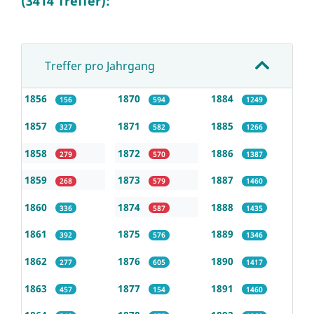
(3414 Treffer):
Treffer pro Jahrgang
1856
1870
1884
156
594
1249
1857
1871
1885
327
582
1266
1858
1872
1886
279
570
1387
1859
1873
1887
268
579
1460
1860
1874
1888
336
587
1435
1861
1875
1889
392
576
1346
1862
1876
1890
277
605
1417
1863
1877
1891
457
154
1460