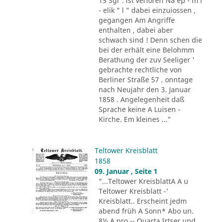
15 Sgr . ist verloren Na ep - m i
- elik " l " dabei einzuiossen ,
gegangen Am Angriffe
enthalten , dabei aber
schwach sind ! Denn schen die
bei der erhält eine Belohmm
Berathung der zuv Seeliger '
gebrachte rechtliche von
Berliner Straße 57 . onntage
nach Neujahr den 3. Januar
1858 . Angelegenheit daß
Sprache keine A Luisen -
Kirche. Em kleines ..."
Teltower Kreisblatt
1858
09. Januar , Seite 1
"...Teltower KreisblattA A u
Teltower Kreisblatt -'
Kreisblatt.. Erscheint jedm
abend früh A Sonn* Abo un.
8½ A pro -- Quarta Irtser und