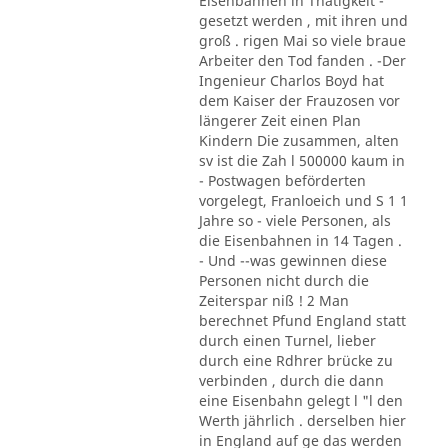
Eisenbahnen in Thätigkeit -
gesetzt werden , mit ihren und
groß . rigen Mai so viele braue
Arbeiter den Tod fanden . -Der
Ingenieur Charlos Boyd hat
dem Kaiser der Frauzosen vor
längerer Zeit einen Plan
Kindern Die zusammen, alten
sv ist die Zah l 500000 kaum in
- Postwagen beförderten
vorgelegt, Franloeich und S 1 1
Jahre so - viele Personen, als
die Eisenbahnen in 14 Tagen .
- Und --was gewinnen diese
Personen nicht durch die
Zeiterspar niß ! 2 Man
berechnet Pfund England statt
durch einen Turnel, lieber
durch eine Rdhrer brücke zu
verbinden , durch die dann
eine Eisenbahn gelegt l "l den
Werth jährlich . derselben hier
in England auf ge das werden