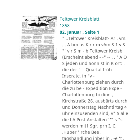
Teltower Kreisblatt
1858
02. Januar , Seite 1
"...Teltower Kreisblatt- Ar . vm.
. . A bm us K r r m vAm S 1 v S
"' v r S m - b Teltower Kreisb
(Erscheint abend - -" -- . . ' A O
S jeden und Sonnist in K ort: .
die der ' -- Quartal früh
Inserate, in "v -
Charlottenburg ziehen durch
die zu be - Expedition Expe -
Charlottenburg bi dion ,
Kirchstraße 26, ausbärts durch
und Donnerstag Nachntirtag 4
uhr einzusenden sind, v"'S alle
die l A Post-Anstalten '"' s "s
werden mit1 Sgr. prn I. C.
.Huber ' rche Bee .
tagshandlung inberlin . -e 't ,