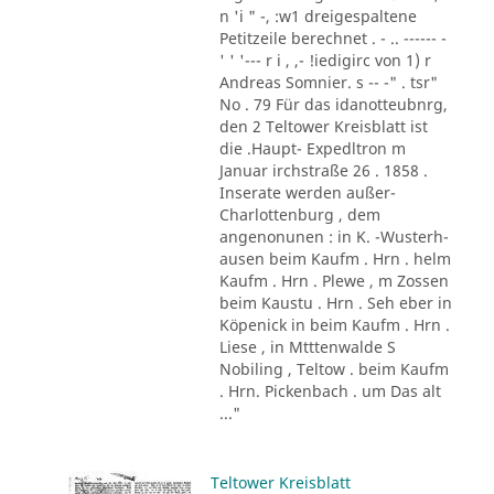
n 'i " -, :w1 dreigespaltene
Petitzeile berechnet . - .. ------ -
' ' '--- r i , ,- !iedigirc von 1) r
Andreas Somnier. s -- -" . tsr"
No . 79 Für das idanotteubnrg,
den 2 Teltower Kreisblatt ist
die .Haupt- Expedltron m
Januar irchstraße 26 . 1858 .
Inserate werden außer-
Charlottenburg , dem
angenonunen : in K. -Wusterh-
ausen beim Kaufm . Hrn . helm
Kaufm . Hrn . Plewe , m Zossen
beim Kaustu . Hrn . Seh eber in
Köpenick in beim Kaufm . Hrn .
Liese , in Mtttenwalde S
Nobiling , Teltow . beim Kaufm
. Hrn. Pickenbach . um Das alt
..."
Teltower Kreisblatt