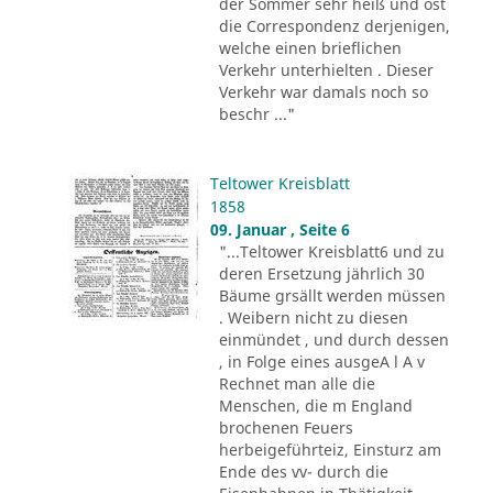
der Sommer sehr heiß und ost
die Correspondenz derjenigen,
welche einen brieflichen
Verkehr unterhielten . Dieser
Verkehr war damals noch so
beschr ..."
Teltower Kreisblatt
1858
09. Januar , Seite 6
"...Teltower Kreisblatt6 und zu
deren Ersetzung jährlich 30
Bäume grsällt werden müssen
. Weibern nicht zu diesen
einmündet , und durch dessen
, in Folge eines ausgeA l A v
Rechnet man alle die
Menschen, die m England
brochenen Feuers
herbeigeführteiz, Einsturz am
Ende des vv- durch die