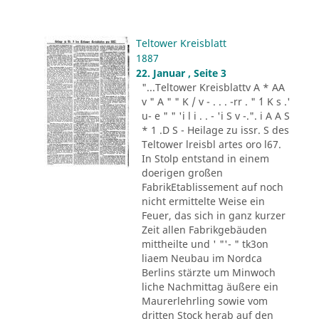
Teltower Kreisblatt
1887
22. Januar , Seite 3
"...Teltower Kreisblattv A * AA
v " A " " K / v - . . . -rr . " ´1 K s .'
u- e " " 'i l i . . - 'i S v -.". i A A S
* 1 .D S - Heilage zu issr. S des
Teltower lreisbl artes oro l67.
In Stolp entstand in einem
doerigen großen
FabrikEtablissement auf noch
nicht ermittelte Weise ein
Feuer, das sich in ganz kurzer
Zeit allen Fabrikgebäuden
mittheilte und ' "'- " tk3on
liaem Neubau im Nordca
Berlins stärzte um Minwoch
liche Nachmittag äußere ein
Maurerlehrling sowie vom
dritten Stock herab auf den