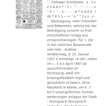
"...Teltower Kreisblatte . e - S v
e S A A v * " S :- . " . .' ' . - - -- v
" S -- ' . . S - - - . . A * K A A A . l
46 * K S S -- -r- ' e " " S v s . v -
' . Bautsagung. ullen Freunden
und Bekannten, welche bei der
Beerdigung unserer so früh
entschlafenen nträge aus
ernsprechanlagen. Für 1. die
in der nächsten Bauperiode
vom Holz - Anktion .
Amdienstag, d. 25. Zaunar
13b7 V ormittags 10 Uhr, sollen
im i .. S A S April 1887 ab
auszuführenden Er-
fitrzhaarig, weiß mit
braungeflecktem Kopf und
gestutztem Schwanz, ohne
Maulkorb ie Marke, am 6 . t
bo"v unvergeßlichen Tochter
weiterungen anlagea der Stadt
- Fernsprech Fernsprech-