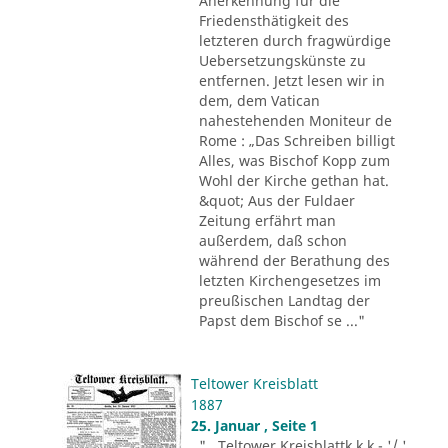
Anerkennung für die
Friedensthätigkeit des
letzteren durch fragwürdige
Uebersetzungskünste zu
entfernen. Jetzt lesen wir in
dem, dem Vatican
nahestehenden Moniteur de
Rome : „Das Schreiben billigt
Alles, was Bischof Kopp zum
Wohl der Kirche gethan hat.
&quot; Aus der Fuldaer
Zeitung erfährt man
außerdem, daß schon
während der Berathung des
letzten Kirchengesetzes im
preußischen Landtag der
Papst dem Bischof se ..."
Teltower Kreisblatt
1887
25. Januar , Seite 1
"...Teltower Kreisblattk k k - '/ '