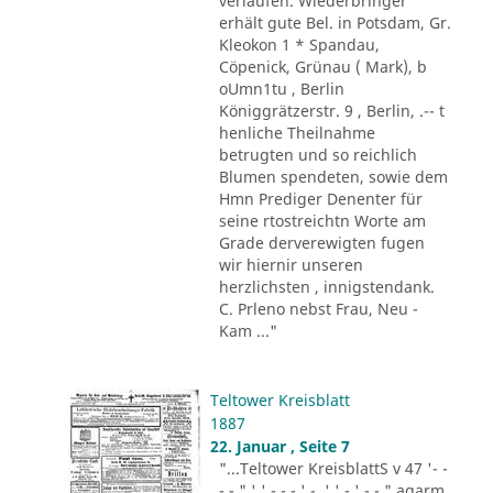
verlaufen. Wiederbringer
erhält gute Bel. in Potsdam, Gr.
Kleokon 1 * Spandau,
Cöpenick, Grünau ( Mark), b
oUmn1tu , Berlin
Königgrätzerstr. 9 , Berlin, .-- t
henliche Theilnahme
betrugten und so reichlich
Blumen spendeten, sowie dem
Hmn Prediger Denenter für
seine rtostreichtn Worte am
Grade derverewigten fugen
wir hiernir unseren
herzlichsten , innigstendank.
C. Prleno nebst Frau, Neu -
Kam ..."
Teltower Kreisblatt
1887
22. Januar , Seite 7
"...Teltower KreisblattS v 47 '- -
- - " ' ' - - - ' -. ' ' - ' -.-." agarm