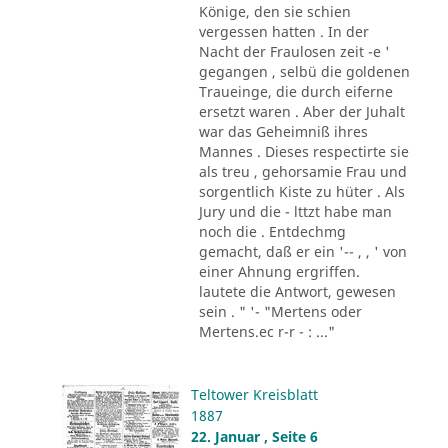
Könige, den sie schien
vergessen hatten . In der
Nacht der Fraulosen zeit -e '
gegangen , selbü die goldenen
Traueinge, die durch eiferne
ersetzt waren . Aber der Juhalt
war das Geheimniß ihres
Mannes . Dieses respectirte sie
als treu , gehorsamie Frau und
sorgentlich Kiste zu hüter . Als
Jury und die - lttzt habe man
noch die . Entdechmg
gemacht, daß er ein '-- , , ' von
einer Ahnung ergriffen.
lautete die Antwort, gewesen
sein . " '- "Mertens oder
Mertens.ec r-r - : ..."
Teltower Kreisblatt
1887
22. Januar , Seite 6