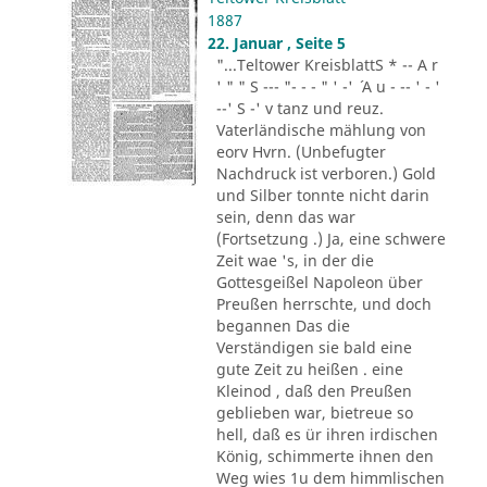
1887
22. Januar , Seite 5
"...Teltower KreisblattS * -- A r
' " " S --- "- - - " ' -' ´ A u - -- ' - '
--' S -' v tanz und reuz.
Vaterländische mählung von
eorv Hvrn. (Unbefugter
Nachdruck ist verboren.) Gold
und Silber tonnte nicht darin
sein, denn das war
(Fortsetzung .) Ja, eine schwere
Zeit wae 's, in der die
Gottesgeißel Napoleon über
Preußen herrschte, und doch
begannen Das die
Verständigen sie bald eine
gute Zeit zu heißen . eine
Kleinod , daß den Preußen
geblieben war, bietreue so
hell, daß es ür ihren irdischen
König, schimmerte ihnen den
Weg wies 1u dem himmlischen