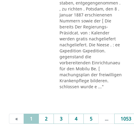
staben, entgegengenommen .
, zu richten . Potsdam, den 8 .
Januar 1887 erschienenen
Nummern sowie der [ Die
bereits Der Regierungs-
Präsidcat. von : Kalender
werden gratis nachgeliefert
nachgeliefert. Die Neese . : ee
Gxpedition Gxpedition.
gegenstand die
vorbereitenden Einrichtunaeu
für den Mobilu Be. [
machungsplan der freiwilligen
Krankenpflege bilderen.
schlossen wurde e ..."
(current)
«
1
2
3
4
5
...
1053