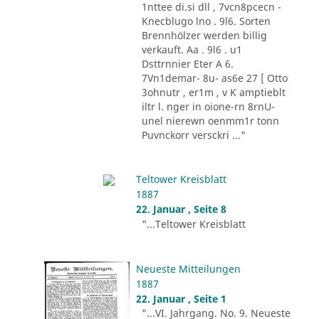
1nttee di.si dll , 7vcn8pcecn -
Knecblugo lno . 9l6. Sorten
Brennhölzer werden billig
verkauft. Aa . 9l6 . u1
Dsttrnnier Eter A 6.
7Vn1demar- 8u- as6e 27 [ Otto
3ohnutr , er1m , v K amptieblt
iltr l. nger in oione-rn 8rnU-
unel nierewn oenmm1r tonn
Puvnckorr versckri ..."
Teltower Kreisblatt
1887
22. Januar , Seite 8
"...Teltower Kreisblatt
Neueste Mitteilungen
1887
22. Januar , Seite 1
"...VI. Jahrgang. No. 9. Neueste