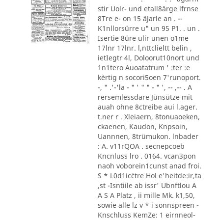
stir Uolr- und etall8ärge lfrnse
8Tre e- on 15 äJarle an . --
K1nllorsürre u" un 95 P1. . un .
Isertie 8üre ulir unen o1me
17lnr 17lnr. l,nttclieltt belin ,
ietIegtr 4l, Doloorut10nort und
1n1tero Auoatatrum ' :ter :e
kèrtig n socori5oen 7'runoport.
-, " .'-'la - " ' " " - " ', -- ,-- . A
rersemlessdare Jünsütze mit
auah ohne 8ctreibe aui l.ager.
t.ner r . Xleiaern, 8tonuaoeken,
ckaenen, Kaudon, Knpsoin,
Uannnen, 8trümukon. lnbader
: A. v11rQOA . secnepcoeb
Kncnluss lro . 0164. vcan3pon
naoh voborein1cunst anad froi.
S * L0d1ic´ctre Hol e'heitde:ir,ta
,st -Isntiile ab issr' Ubnftlou A
A S A Platz , ii mille Mk. k1,50,
sowie alle lz v * i sonnspreen -
Knschluss KemZe: 1 eirnneol-