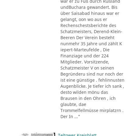
war er zu Fuß durch Rußland
undBuchara gewandert. Bis
über Saisabad hinaus war er
gelangt, oon wo aus er
Rechenschestsberichte des
Schatzmeisters, Derend-Klein-
Beeren Der Verein besteht
nunmehr 35 Jahre und zählt K
iepert-Marteufelde , Die
Finanziage und der 224
Mitglieder. Vorsitzende,
Schatzmeister V on seinen
Begründeru sind nur noch der
ist eine günstige . fehlinnusten
Augenblicke. Je tiefer ich sank ,
desto wilden mönu das
Brausen in den Ohren , ich
glaubte, dae
Trommelfellmüsse mirplatzrn .
Der In ..."
Teltower Kreisblatt