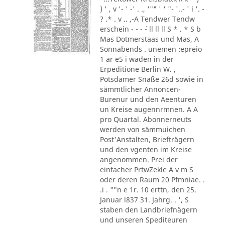
) ' , v '- ' -' . ., '"" ' ' "- '..- ' i '. -
? .* . v .. ,-A Tendwer Tendw
erschein - - - ´- ll ll ll S * . * S b
Mas Dotmerstaas und Mas, A
Sonnabends . unemen :epreio
1 ar e5 i waden in der
Erpeditione Berlin W. ,
Potsdamer Snaße 26d sowie in
sämmtlicher Annoncen-
Burenur und den Aeenturen
un Kreise augennrmnen. A A
pro Quartal. Abonnerneuts
werden von sämmuichen
Post'Anstalten, Briefträgern
und den vgenten im Kreise
angenommen. Prei der
einfacher PrtwZekle A v m S
oder deren Raum 20 Pfmniae. .
.i . ""n e 1r. 10 erttn, den 25.
Januar l837 31. Jahrg. . ', S
staben den Landbriefnägern
und unseren Spediteuren