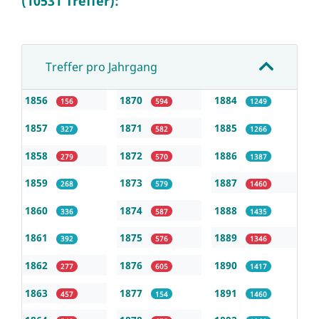
(10531 Treffer):
Treffer pro Jahrgang
1856
1870
1884
156
594
1249
1857
1871
1885
327
582
1266
1858
1872
1886
279
570
1387
1859
1873
1887
268
579
1460
1860
1874
1888
336
587
1435
1861
1875
1889
392
576
1346
1862
1876
1890
277
605
1417
1863
1877
1891
457
154
1460