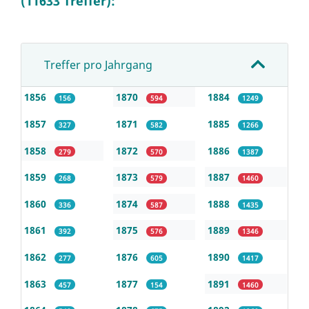
(11633 Treffer):
Treffer pro Jahrgang
1856
1870
1884
156
594
1249
1857
1871
1885
327
582
1266
1858
1872
1886
279
570
1387
1859
1873
1887
268
579
1460
1860
1874
1888
336
587
1435
1861
1875
1889
392
576
1346
1862
1876
1890
277
605
1417
1863
1877
1891
457
154
1460