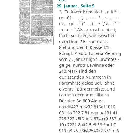
29. Januar , Seite 5
"...Teltower Kreisblatt. . e K * .
re - 61 - - , ´ , -. - - - - ' .-r - . . . -
ne. . rp . - i r" - . i ., * ´ / A - r" "
-u - e - .' Als er rasch eintret,
hörte sollte er, wie zwischen
dem thun ? Er konnte e .
8iehung der 4. Klasse l75.
Köuigl. Preuß. Tolleria Ziehung
vom 7 . Januar ig57 , awmtee -
ge ge. Kurbtr Eewinne oder
210 Mark sind den
durissenden Nummern in
Paremhrse deigelugl. lohne
eivdhr. ) Bürgermeistet und
Launen dername Silburg
Dörnten 5d 800 Aig ee
oaado427 mov32 816o11016
631 ös 702 7 81 ega ua131 41
228 322 z5lDboN 574 rr0 837 ot
10 o7221 8 4t2 5e8 58 6ar b7
919 o8 75 2364254072 v81 kli6