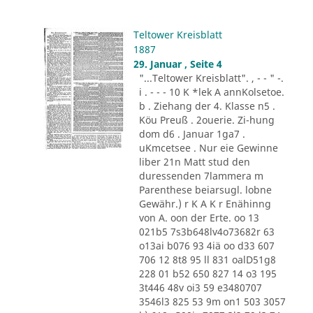
Teltower Kreisblatt
1887
29. Januar , Seite 4
"...Teltower Kreisblatt". , - - " -.
i . - - - 10 K *lek A annKolsetoe.
b . Ziehang der 4. Klasse n5 .
Köu Preuß . 2ouerie. Zi-hung
dom d6 . Januar 1ga7 .
uKmcetsee . Nur eie Gewinne
liber 21n Matt stud den
duressenden 7lammera m
Parenthese beiarsugl. lobne
Gewähr.) r K A K r Enähinng
von A. oon der Erte. oo 13
021b5 7s3b648lv4o73682r 63
o13ai b076 93 4iä oo d33 607
706 12 8t8 95 ll 831 oalD51g8
228 01 b52 650 827 14 o3 195
3t446 48v oi3 59 e3480707
3546l3 825 53 9m on1 503 3057