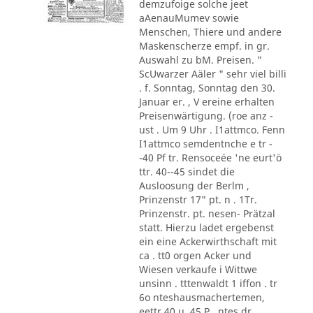
demzufoige solche jeet
aAenauMumev sowie
Menschen, Thiere und andere
Maskenscherze empf. in gr.
Auswahl zu bM. Preisen. "
ScUwarzer Aäler " sehr viel billi
. f. Sonntag, Sonntag den 30.
Januar er. , V ereine erhalten
Preisenwärtigung. (roe anz -
ust . Um 9 Uhr . I1attmco. Fenn
I1attmco semdentnche e tr -
-40 Pf tr. Rensoceée 'ne eurt'ö
ttr. 40--45 sindet die
Ausloosung der Berlm ,
Prinzenstr 17" pt. n . 1Tr.
Prinzenstr. pt. nesen- Prätzal
statt. Hierzu ladet ergebenst
ein eine Ackerwirthschaft mit
ca . tt0 orgen Acker und
Wiesen verkaufe i Wittwe
unsinn . tttenwaldt 1 iffon . tr
6o nteshausmachertemen,
eettr 40 u. 45 P . ntes dr