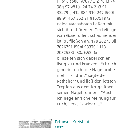
l ) 618 s500i v7077 3l2 70 l3 74
98g 97 v81(u 24 74 2u3 91
33279 lj 412 884 910 247 l500l
88 91 467 562 81 815751872
Beide Nachsboten ließen mit
sich ihre thöremen Deckeltrige
vom Gose füllen, schäumender
ist 's , fließen an, 178 26275 3ll
7026791 l50ol 93370 1113
2052533tli50a)s53i 6n
blinzelten sich dabei schien
listig zu und kranken . "Ehrlich
gemeint nicht die Nagelnrohe
mehr ' - , drin," sagte der
Rathsherr und ließ den letzten
Tropfen aus dem Kruge über
seinen Nagel rennen . "Auch
ich hege ehrliche Meinung für
Euch," er- . ' - wider ..."
Teltower Kreisblatt
1887