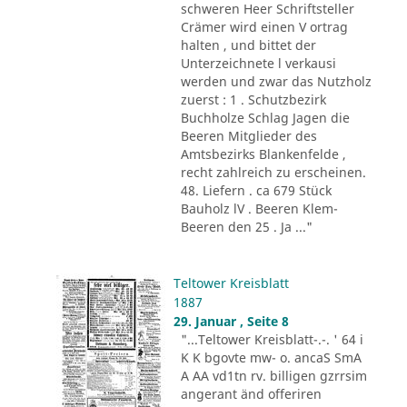
schweren Heer Schriftsteller
Crämer wird einen V ortrag
halten , und bittet der
Unterzeichnete l verkausi
werden und zwar das Nutzholz
zuerst : 1 . Schutzbezirk
Buchholze Schlag Jagen die
Beeren Mitglieder des
Amtsbezirks Blankenfelde ,
recht zahlreich zu erscheinen.
48. Liefern . ca 679 Stück
Bauholz lV . Beeren Klem-
Beeren den 25 . Ja ..."
Teltower Kreisblatt
1887
29. Januar , Seite 8
"...Teltower Kreisblatt-.-. ' 64 i
K K bgovte mw- o. ancaS SmA
A AA vd1tn rv. billigen gzrrsim
angerant änd offeriren