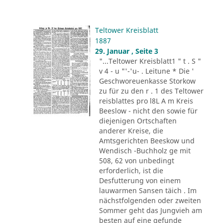
Teltower Kreisblatt
1887
29. Januar , Seite 3
"...Teltower Kreisblatt1 " t . S "
v 4 - u "'-'u- . Leitune * Die '
Geschworeuenkasse Storkow
zu für zu den r . 1 des Teltower
reisblattes pro l8L A m Kreis
Beeslow - nicht den sowie für
diejenigen Ortschaften
anderer Kreise, die
Amtsgerichten Beeskow und
Wendisch -Buchholz ge mit
508, 62 von unbedingt
erforderlich, ist die
Desfutterung von einem
lauwarmen Sansen täich . Im
nächstfolgenden oder zweiten
Sommer geht das Jungvieh am
besten auf eine gefunde