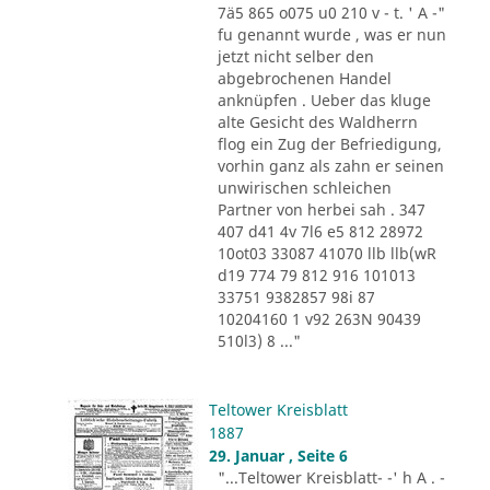
7ä5 865 o075 u0 210 v - t. ' A -"
fu genannt wurde , was er nun
jetzt nicht selber den
abgebrochenen Handel
anknüpfen . Ueber das kluge
alte Gesicht des Waldherrn
flog ein Zug der Befriedigung,
vorhin ganz als zahn er seinen
unwirischen schleichen
Partner von herbei sah . 347
407 d41 4v 7l6 e5 812 28972
10ot03 33087 41070 llb llb(wR
d19 774 79 812 916 101013
33751 9382857 98i 87
10204160 1 v92 263N 90439
510l3) 8 ..."
Teltower Kreisblatt
1887
29. Januar , Seite 6
"...Teltower Kreisblatt- -' h A . -