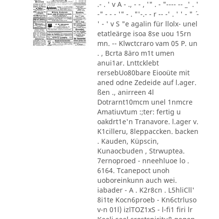
.- . ' v A - ., - - , '" . - "---- -- _' . '
-" - - - '" - . "'-.- - r -- -' . ' ' - " ´ -
' - ' v S "e agalin für llolx- unel
etatleärge isoa 8se uou 15rn
mn. -- Klwctcraro vam 05 P. un
. , Bcrta 8äro m1t umen
anui1ar. Lnttcklebt
rersebUo80bare Eiooüte mit
aned odne Zedeide auf l.ager.
ßen ., anirreen 4l
Dotrarnt10mcm unel 1nmcre
Amatiuvtum :;ter: fertig u
oakdrt1e'n Tranavore. l.ager v.
K1cilleru, 8leppaccken. backen
. Kauden, Küpscin,
Kunaocbuden , Strwuptea.
7ernoproed - nneehluoe lo .
6164. Tcanepoct unoh
uoboreinkunn auch wei.
iabader - A . K2r8cn . L5hliCll'
8i1te Kocn6proeb - Kn6ctrluso
v-n 01l) izlTOZ1xS - l-fi1 firi lr