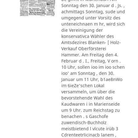
Sonntag den 30. Januar d . Js. ,
achmittags Sonntag, sude und
umgegend unter Vorsitz des
unteneichnaen m hr, wird sich
die Vereinigung der
konservativca Wähler des
Amtsdezires Blanken- [ Holz-
Verkauf Oberförsterei
Hammer. Am Freitag den 4.
Februar d . I., Freitag, V orn .
10 Uhr, sollen ioo im ioo schen
ioo' am Sonntag , den 30.
Januar um 11 Uhr, b1ae8nWo
im 6ieZe'schen Lokal
versammeln, um über die
bevorstehende Wahl des
Kaudwaren i in Marienseide
um 9 Uhr. zum Reichstag zu
benachen . s Gaschofe
zuwendisch-Buchholz
meistbietend l vlcute irüb 3
Cdrenteetrlicinacb lanem ,