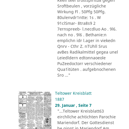
Keeli seel srostspiritu8 gegen
Sroftbeulen , vorzügliche
Wirkung Fl . 50Pfg 50Pfg.
80ulenvdr1ntte: 1s . W
91clSmar- 8tra8s9 2
7ernspreeb- l.necdluo Ao . 9l6.
nach no . 9l6 . Bethanie:n
emplichn idr l.ager in viekedn
Qnrv - Cthr Z. nTUhll Srus
avBes Radikalmittel gegea unel
Leiedldern edtonnaoeole
PuZeedoctorr verschiedener
Qua1ìtüten . aufgebnochenen
Sro ..."
Teltower Kreisblatt
1887
29. Januar , Seite 7
"...Teltower Kreisblatt63
eirchllche achtichten Parochie
Mariendorf. Der Gottesdienst
be ginnt in Mariendorf Am