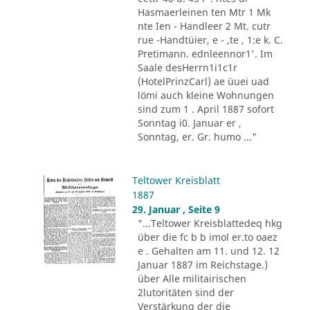
Hasmaerleinen ten Mtr 1 Mk
nte Ien - Handleer 2 Mt. cutr
rue -Handtüier, e - ,te , 1:e k. C.
Pretimann. ednleennor1'. Im
Saale desHerrn1i1c1r
(HotelPrinzCarl) ae üuei uad
lömi auch kleine Wohnungen
sind zum 1 . April 1887 sofort
Sonntag i0. Januar er ,
Sonntag, er. Gr. humo ..."
Teltower Kreisblatt
1887
29. Januar , Seite 9
"...Teltower Kreisblattedeq hkg
über die fc b b imol er.to oaez
e . Gehalten am 11. und 12. 12
Januar 1887 im Reichstage.)
über Alle militairischen
2lutoritäten sind der
Verstärkung der die