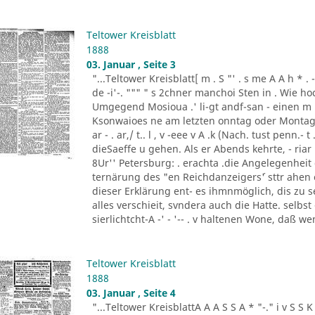
Teltower Kreisblatt
1888
03. Januar , Seite 3
"...Teltower Kreisblatt[ m . S "' . s me A A h * . - "- - ..
de -i'-. """ " s 2chner manchoi Sten in . Wie ho
Umgegend Mosioua .' li-gt andf-san - einen m
Ksonwaioes ne am letzten onntag oder Montag
ar - . ar,/ t.. l , v -eee v A .k (Nach. tust penn.- t .
dieSaeffe u gehen. Als er Abends kehrte, - riar 
8Ur'' Petersburg: . erachta .die Angelegenheit
ternärung des "en Reichdanzeigers´' sttr ahen
dieser Erklärung ent- es ihmnmöglich, dis zu s
alles verschieit, svndera auch die Hatte. selbs
sierlichtcht-A -' - '-- . v haltenen Wone, daß w
Teltower Kreisblatt
1888
03. Januar , Seite 4
"...Teltower KreisblattA A A S S A * "-." i v S S K