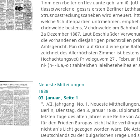
1inm den rbeiter on1lev uante geb. am i0. JuU 
tlasse(wereler el gessrs ersten Berliner Lethh
Strusnoastreckungscaneben wird erneuert. htt
welche Schlittenpartien untrmehmen, empfiehl
chdnwelde bestens. V chdnwelde om Bahnhof Jo
2a Dezember 1887. Laut Beschlußder Verwenu
die vorhandenen diesjährigen prachtrollen pr
Amtsgericht. Pon drn auf Grund eine gme Raff
zeichnet des Allerhöchsten Zimmer ist besten
Hochachtungsveü Priveleguvom 27 . Februar 1882
ni- )n- -iua,-o t zahlreichen laleihezeheihea er al
Neueste Mitteilungen
1888
03. Januar , Seite 1
"...VII. Jahrgang. No. 1. Neueste Mittheilungen
Berlin, Dienstag, den 3. Januar 1888. Diploma
letzten Tage des alten Jahres eine Reihe von A
für den Frieden Europas leicht hätte verhäng
nicht an's Licht gezogen worden wäre. Die Ac
Deutschlands zu der bulgarischen Frage und s