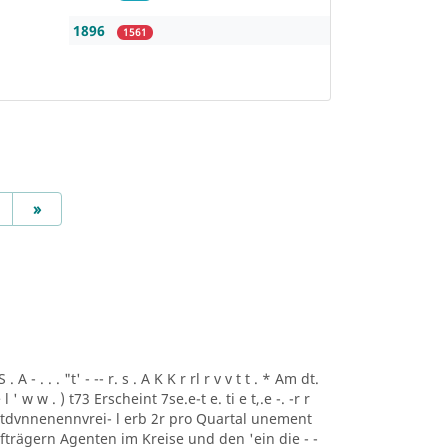
1896
1561
Next
»
A - . . . "t' - -- r. s . A K K r rl r v v t t . * Am dt.
i ee l ' w w . ) t73 Erscheint 7se.e-t e. ti e t,.e -. -r r
rtdvnnenennvrei- l erb 2r pro Quartal unement
trägern Agenten im Kreise und den 'ein die - -