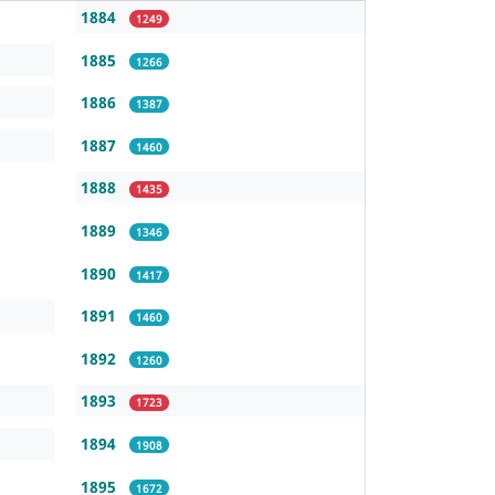
1884
1249
1885
1266
1886
1387
1887
1460
1888
1435
1889
1346
1890
1417
1891
1460
1892
1260
1893
1723
1894
1908
1895
1672