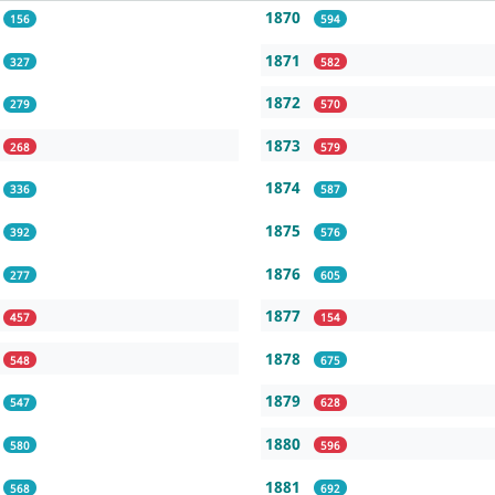
1870
156
594
1871
327
582
1872
279
570
1873
268
579
1874
336
587
1875
392
576
1876
277
605
1877
457
154
1878
548
675
1879
547
628
1880
580
596
1881
568
692