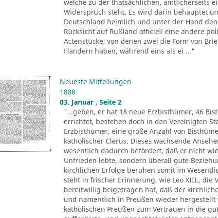
welche zu der thatsächlichen, amtlicherseits
Widerspruch steht. Es wird darin behauptet un
Deutschland heimlich und unter der Hand den 
Rücksicht auf Rußland officiell eine andere pol
Actenstücke, von denen zwei die Form von Brie
Flandern haben, während eins als ei ..."
Neueste Mitteilungen
1888
03. Januar , Seite 2
"...geben, er hat 18 neue Erzbisthümer, 46 Bis
errichtet, bestehen doch in den Vereinigten 
Erzbisthümer, eine große Anzahl von Bisthüm
katholischer Clerus. Dieses wachsende Ansehen 
wesentlich dadurch befördert, daß er nicht wie
Unfrieden lebte, sondern überall gute Beziehu
kirchlichen Erfolge beruhen somit im Wesentli
steht in frischer Erinnerung, wie Leo XIII., di
bereitwillig beigetragen hat, daß der kirchlic
und namentlich in Preußen wieder hergestellt 
katholischen Preußen zum Vertrauen in die gu