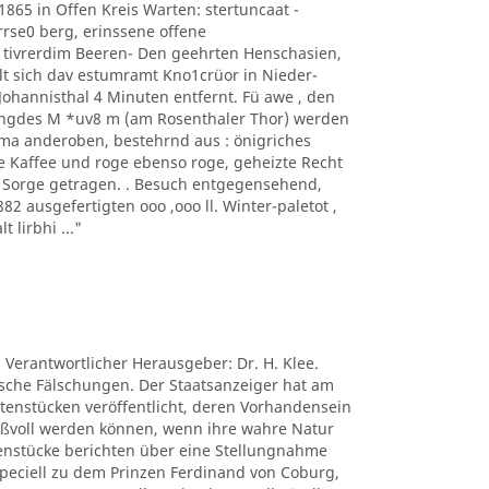
1865 in Offen Kreis Warten: stertuncaat -
arrse0 berg, erinssene offene
 tivrerdim Beeren- Den geehrten Henschasien,
t sich dav estumramt Kno1crüor in Nieder-
hannisthal 4 Minuten entfernt. Fü awe , den
ngdes M *uv8 m (am Rosenthaler Thor) werden
ima anderoben, bestehrnd aus : önigriches
e Kaffee und roge ebenso roge, geheizte Recht
s Sorge getragen. . Besuch entgegensehend,
 ausgefertigten ooo ,ooo ll. Winter-paletot ,
t lirbhi ..."
. Verantwortlicher Herausgeber: Dr. H. Klee.
tische Fälschungen. Der Staatsanzeiger hat am
ctenstücken veröffentlicht, deren Vorhandensein
nißvoll werden können, wenn ihre wahre Natur
tenstücke berichten über eine Stellungnahme
peciell zu dem Prinzen Ferdinand von Coburg,