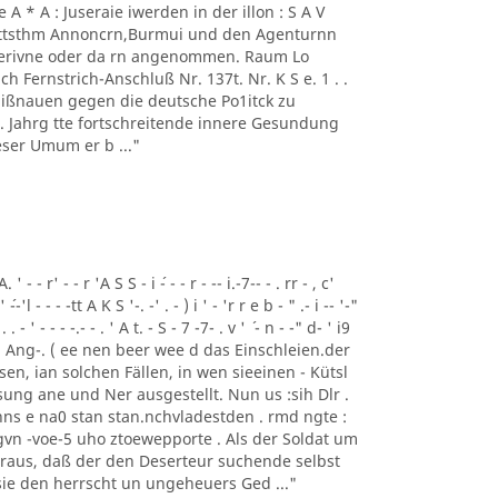
 - 1' Ae A * A : Juseraie iwerden in der illon : S A V
mmttsthm Annoncrn,Burmui und den Agenturnn
 Perivne oder da rn angenommen. Raum Lo
h Fernstrich-Anschluß Nr. 137t. Nr. K S e. 1 . .
 Mißnauen gegen die deutsche Po1itck zu
62 . Jahrg tte fortschreitende innere Gesundung
ser Umum er b ..."
- - r' - - r 'A S S - i ´- - - r - -- i.-7-- - . rr - , c'
' ´--'l - - - -tt A K S '-. -' . - ) i ' - 'r r e b - " .- i -- '-"
 . . - ' - - - -.- - . ' A t. - S - 7 -7- . v ' ´ - n - -" d- ' i9
Tem Ang-. ( ee nen beer wee d das Einschleien.der
gesen, ian solchen Fällen, in wen sieeinen - Kütsl
ung ane und Ner ausgestellt. Nun us :sih Dlr .
ns e na0 stan stan.nchvladestden . rmd ngte :
vn -voe-5 uho ztoewepporte . Als der Soldat um
eraus, daß der den Deserteur suchende selbst
 sie den herrscht un ungeheuers Ged ..."