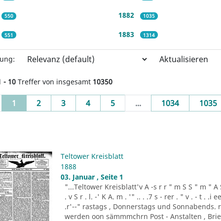
1882
550
1035
1883
551
1314
Aktualisieren
rung:
1 - 10
Treffer von insgesamt
10350
(current)
1
2
3
4
5
...
1034
1035
Teltower Kreisblatt
1888
03. Januar , Seite 1
"...Teltower Kreisblatt'v A -s r r " m S S " m " A S . 
. v S r . l. -' K A. m . '" .. . .7 s - rer . " v . - t . .
.r'--" rastags , Donnerstags und Sonnabends. 
werden oon sämmmchrn Post - Anstalten , Brief