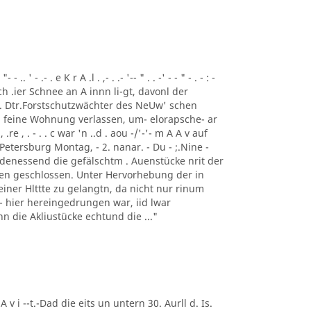
 ' - .- . e K r A .l . ,- . .- '-- " . . -' - - " - . - : -
ch .ier Schnee an A innn li-gt, davonl der
 . Dtr.Forstschutzwächter des NeUw' schen
 feine Wohnung verlassen, um- elorapsche- ar
, .re , . - . . c war 'n ..d . aou -/'-'- m A A v auf
Petersburg Montag, - 2. nanar. - Du - ;.Nine -
 denessend die gefälschtm . Auenstücke nrit der
 en geschlossen. Unter Hervorhebung der in
einer Hlttte zu gelangtn, da nicht nur rinum
t - hier hereingedrungen war, iid lwar
enn die Akliustücke echtund die ..."
 A v i --t.-Dad die eits un untern 30. Aurll d. Is.