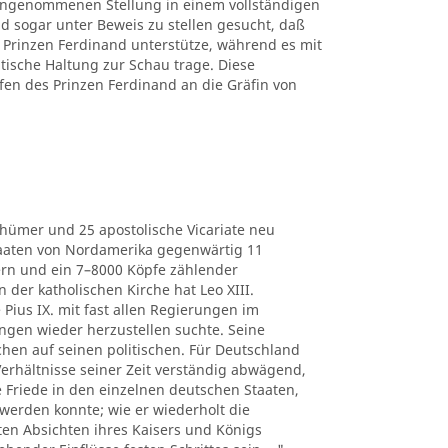
 eingenommenen Stellung in einem vollständigen
d sogar unter Beweis zu stellen gesucht, daß
Prinzen Ferdinand unterstütze, während es mit
itische Haltung zur Schau trage. Diese
fen des Prinzen Ferdinand an die Gräfin von
thümer und 25 apostolische Vicariate neu
Staaten von Nordamerika gegenwärtig 11
ern und ein 7–8000 Köpfe zählender
der katholischen Kirche hat Leo XIII.
 Pius IX. mit fast allen Regierungen im
ngen wieder herzustellen suchte. Seine
chen auf seinen politischen. Für Deutschland
e Verhältnisse seiner Zeit verständig abwägend,
he Friede in den einzelnen deutschen Staaten,
werden konnte; wie er wiederholt die
ten Absichten ihres Kaisers und Königs