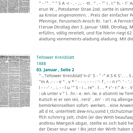
" - '" . " " S A -r - . - ,:. - -tt . " . - "' i . i:" h.
erun W. , Potsdamer Strae 2od. sortte in sä
aa Kreise angenommrn. . Preis der einfacher
Pfennige. Ferusmech-Ansch Rr. 1ar1. A Fernstric
t1eruw Dtrollag den 3. Januar 1888. Dtrollag,
erfüllrn, völlig mreitelt, und füe hierin riegt 
aladung vonnements-aladung aladung. Mit die
Teltower Kreisblatt
1888
03. Januar , Seite 2
"...Teltower Kreisblatt'n-ii' S - ´' -" A S K S'. . . S A. ' 
"m A .- - - e " . v * ' - - -. - - - : '- f , - - n r"- ' - '.: 
l - - -' - . :. - - l u '" S - i .. re" . t . . * r'- r:" A - . V
: uk unter v " l. .hr.- e. ien. iw. e aSonnti iw 
Kutsch ei er sen ieii, .rerö' , en' - irt nq aßen
bemörkennselben sofort- werken. . eine Anweis
aß d nt, unterhlett dew-nru,ssmd t_tSchutzman
ffch nchmrrg zelt, chdm (er dev Wmh beaufaag
andtreu Mwrgeck abgar, stellte es sich bald h
der Deser teur war ! Bis jetzt der Wirth haben