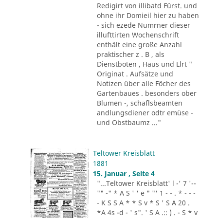
Redigirt von illibatd Fürst. und
ohne ihr Domieil hier zu haben
- sich ezede Numrner dieser
illufttirten Wochenschrift
enthält eine große Anzahl
praktischer z . B , als
Dienstboten , Haus und Llrt "
Originat . Aufsätze und
Notizen über alle Föcher des
Gartenbaues . besonders ober
Blumen -, schaflsbeamten
andlungsdiener odtr emüse -
und Obstbaumz ..."
Teltower Kreisblatt
1881
15. Januar , Seite 4
"...Teltower Kreisblatt' l -' 7 '--
"" -" * A S ' ' e " "' 1 - - . * - - -
- K S S A * * S v * S ' S A 20 .
*A 4s -d - ' s". ' S A .:: ) . - S * v