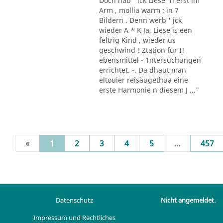
Doch hab ' ick Liese' n erst im
Arm , mollia warm ; in 7
Bildern . Denn werb ' jck
wieder A * K Ja, Liese is een
feltrig Kind , wieder us
geschwind ! Ztation für I!
ebensmittel - 1ntersuchungen
errichtet. -. Da dhaut man
eltouier reisäugethua eine
erste Harmonie n diesem J ..."
(current)
«
1
2
3
4
5
...
457
Datenschutz
Nicht angemeldet.
Impressum und Rechtliches