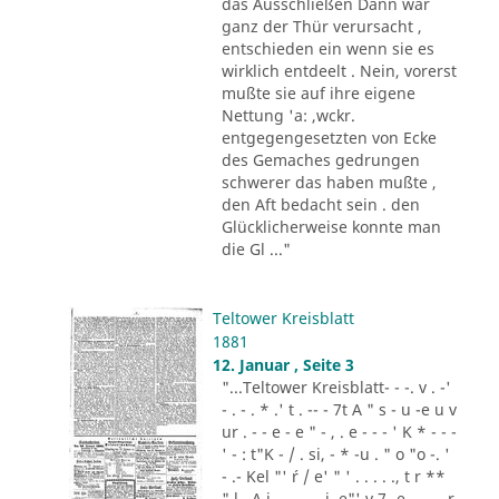
das Ausschließen Dann war
ganz der Thür verursacht ,
entschieden ein wenn sie es
wirklich entdeelt . Nein, vorerst
mußte sie auf ihre eigene
Nettung 'a: ,wckr.
entgegengesetzten von Ecke
des Gemaches gedrungen
schwerer das haben mußte ,
den Aft bedacht sein . den
Glücklicherweise konnte man
die Gl ..."
Teltower Kreisblatt
1881
12. Januar , Seite 3
"...Teltower Kreisblatt- - -. v . -'
- . - . * .' t . -- - 7t A " s - u -e u v
ur . - - e - e " - , . e - - - ' K * - - -
' - : t"K - / . si, - * -u . " o "o -. '
- .- Kel "' ´r / e' " ' . . . . ., t r **
" l . A i .,. . - .. i. e"' v 7 -e -.. . - r