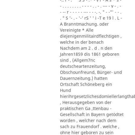
- . . . . . . . . - - - - . . - . --- - v - . -
- -- r - - - - - --- - - -. -. " - -"' - - .
. " S '- . - '-' rS ' ' i -T e 19 l . L -
A Branntmachung. oder
Vereinigte * Alle
diejenigenmilitairdflechtigen ,
welche in der benach
Nachdem am 2 . d . n den
Jahren1859 dis 1861 geboren
sind , (Allgem7nc
deutscheartenzeitung,
Obschounfreund, Bürger- und
Dauernzeitung.) hatten
Ortschaft Schöneberg ein
Hund
hierihrgesetzlichesdomiellerlangth
, Herausgegeben von der
praktischen Ga ,ttenbau -
Gesellschaft in Bayern getödtet
worden , welcher nach dem
sach zu Frauendorf . welche ,
ohne hier geboren zu sein