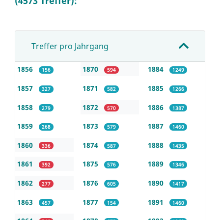
(4573 Treffer):
Treffer pro Jahrgang
1856
1870
1884
156
594
1249
1857
1871
1885
327
582
1266
1858
1872
1886
279
570
1387
1859
1873
1887
268
579
1460
1860
1874
1888
336
587
1435
1861
1875
1889
392
576
1346
1862
1876
1890
277
605
1417
1863
1877
1891
457
154
1460