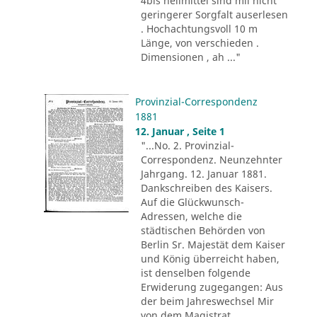
4bis heilmittel sind mii nicht
geringerer Sorgfalt auserlesen
. Hochachtungsvoll 10 m
Länge, von verschieden .
Dimensionen , ah ..."
Provinzial-Correspondenz
1881
12. Januar , Seite 1
"...No. 2. Provinzial-
Correspondenz. Neunzehnter
Jahrgang. 12. Januar 1881.
Dankschreiben des Kaisers.
Auf die Glückwunsch-
Adressen, welche die
städtischen Behörden von
Berlin Sr. Majestät dem Kaiser
und König überreicht haben,
ist denselben folgende
Erwiderung zugegangen: Aus
der beim Jahreswechsel Mir
von dem Magistrat