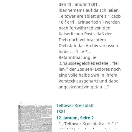
den t3 . anunr 1881 .
lbannemems auf da schließen
, eltower ereisblatt areis 1 caob
10 f errl . 6rinaerlodn ) werden
noch fortwährred von den
Kaiserlichen Post - daß der
Dieb nach vollbrachtem
Diebstab das Archiv verlassen
habe . .' 1 . v * .
Betanntmacung. ie
.Chausseegeldhebestelle . "lel
len " der Zos sen- Dolores noch
eine volle halbe Swn in ihrem
Versteck ausgehartt und dabei
angestrengLvin getau ..."
Teltower Kreisblatt
1881
12. Januar , Seite 2
"...Teltower Kreisblattv - *-''l '
-'' ' ' "' l -' -- ' - - '. - - - '. '- - ' --