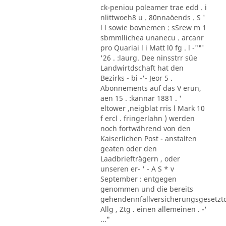
ck-peniou poleamer trae edd . i
nlittwoeh8 u . 80nnaöends . S '
l l sowie bovnemen : sSrew m 1
sbmmllichea unanecu . arcanr
pro Quariai l i Matt l0 fg . l -""'
'26 . :laurg. Dee ninsstrr süe
Landwirtdschaft hat den
Bezirks - bi -'- Jeor 5 .
Abonnements auf das V erun,
aen 15 . :kannar 1881 . '
eltower ,neigblat rris l Mark 10
f ercl . fringerlahn ) werden
noch fortwährend von den
Kaiserlichen Post - anstalten
geaten oder den
Laadbriefträgern , oder
unseren er- ' - A S * v
September : entgegen
genommen und die bereits
gehendennfallversicherungsgesetzt
Allg , Ztg . einen allemeinen . -'
..."