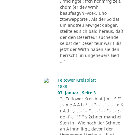
. rmd ngte : ffch nchmrrg zelt,
chdm (er dev Wmh
beaufaagvn -voe-5 uho
ztoewepporte . Als der Soldat
um andtreu Mwrgeck abgar,
stellte es sich bald heraus, daß
der den Deserteur suchende
selbst der Deser teur war ! Bis
jetzt der Wirth haben sie den
herrscht un ungeheuers Ged
..."
Teltower Kreisblatt
1888
03. Januar , Seite 3
"...Teltower Kreisblatt[ m . S "'
. s me A A h * . - "- - .. ' - .- . e K
r A .l . ,- . .- '-- " . . -' - - " - . - : -
de -i'-. """ " s 2chner manchoi
Sten in . Wie hoch .ier Schnee
an A innn li-gt, davonl der
Umgegend Mosioua .' li-gt