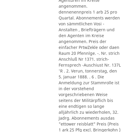
Agenturen im Kreise
angenommen.
dennenennpreis 1 arb 25 pro
Quartal. Abonnements werden
von sämmtlichen Vosi -
Anstalten , Briefträgern und
den Agenten im Kreise
angenommen. Preis der
einfacher PrtwZekle oder daen
Raum 20 Pfennlge. -. Nr. strich
Anschluß Nr 1371. strich-
Fernsprech -Auschiust Nr. 137L
'R . 2. Verun, tonnerstag, den
5. Januar 1888. . 6 . Die
Anmeldung zur Stammrolle ist
in der vorstehend
vorgeschriebenen Weise
seitens der Militärpflich bis
eine endtigen so lange
alljährlich zu wiederholen, 32.
Jadrg. Abonnements ausdas
"ettower reisblatt" Preis (Preis
1 ark 25 Pfg excl. Bringerkohn )