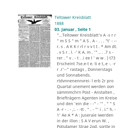
Teltower Kreisblatt
1888
03. Januar , Seite 1
"...Teltower Kreisblatt'v A -s r r
" m S S " m " A S . A - . . . "t' - --
r. s . A K K r rl r v v t t . * Am dt.
. v S r . l. -' K A. m . '" .. . .7 s -
rer . " v . - t . .i ee l ' w w . ) t73
Erscheint 7se.e-t e. ti e t,.e -. -r
r .r'--" rastags , Donnerstags
und Sonnabends.
rtdvnnenennvrei- l erb 2r pro
Quartal unement werden oon
sämmmchrn Post - Anstalten ,
Briefträgern Agenten im Kreise
und den 'ein die - -" - '" . " " S
A -r - . - ,:. - -tt . " . - "' i . i:" h. -
1' Ae A * A : Juseraie iwerden
in der illon : S A V erun W. ,
Potsdamer Strae 2od. sortte in