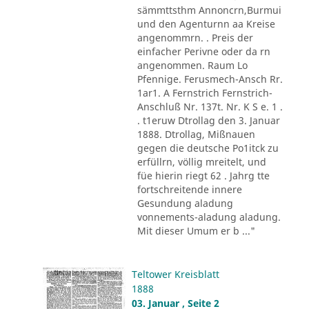
sämmttsthm Annoncrn,Burmui
und den Agenturnn aa Kreise
angenommrn. . Preis der
einfacher Perivne oder da rn
angenommen. Raum Lo
Pfennige. Ferusmech-Ansch Rr.
1ar1. A Fernstrich Fernstrich-
Anschluß Nr. 137t. Nr. K S e. 1 .
. t1eruw Dtrollag den 3. Januar
1888. Dtrollag, Mißnauen
gegen die deutsche Po1itck zu
erfüllrn, völlig mreitelt, und
füe hierin riegt 62 . Jahrg tte
fortschreitende innere
Gesundung aladung
vonnements-aladung aladung.
Mit dieser Umum er b ..."
Teltower Kreisblatt
1888
03. Januar , Seite 2