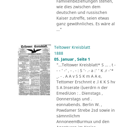
Familienbeziehungen stehen,
wie dies zwischen dem
deutschen und russischen
Kaiser zutreffe, seien etwas
ganz gewöhnliches. Es wäre al
..."
Teltower Kreisblatt
1888
05. Januar , Seite 1
"...Teltower Kreisblatt* S ... . t -
- - ' -' , - . - : S '- .- a :' ' K .r -'*
_. - . A A v S S K m A A e,
Tettomer Erschnnt e .l K K S hv
S A Inserate i)uerdrn n der
EmediUon : . Dienstags ,
Donnerstags und .
eonnabends. Berlin W. ,
Powdamer Strebe 2sd sowie in
sämnnlichm
AnnoneemBurmux und den