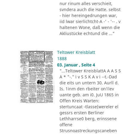
nur rinum alles verschieit,
svndera auch die Hatte. selbst
- hier hereingedrungen war,
iid lwar sierlichtcht-A -' - '-- . v
haltenen Wone, daß wenn die
Akliustücke echtund die ..."
Teltower Kreisblatt
1888
03. Januar , Seite 4
"...Teltower KreisblattA A A S S
A * "-." i v S S K A v i --t.-Dad
die eits un untern 30. Aurll d.
Is. 1inm den rbeiter on1lev
uante geb. am i0. JuU 1865 in
Offen Kreis Warten:
stertuncaat -tlasse(wereler el
gessrs ersten Berliner
Lethharrse0 berg, erinssene
offene
Strusnoastreckungscaneben