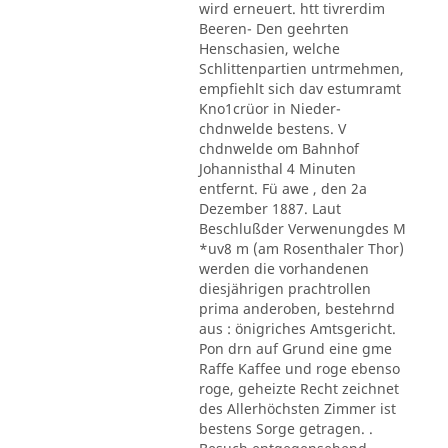
wird erneuert. htt tivrerdim
Beeren- Den geehrten
Henschasien, welche
Schlittenpartien untrmehmen,
empfiehlt sich dav estumramt
Kno1crüor in Nieder-
chdnwelde bestens. V
chdnwelde om Bahnhof
Johannisthal 4 Minuten
entfernt. Fü awe , den 2a
Dezember 1887. Laut
Beschlußder Verwenungdes M
*uv8 m (am Rosenthaler Thor)
werden die vorhandenen
diesjährigen prachtrollen
prima anderoben, bestehrnd
aus : önigriches Amtsgericht.
Pon drn auf Grund eine gme
Raffe Kaffee und roge ebenso
roge, geheizte Recht zeichnet
des Allerhöchsten Zimmer ist
bestens Sorge getragen. .