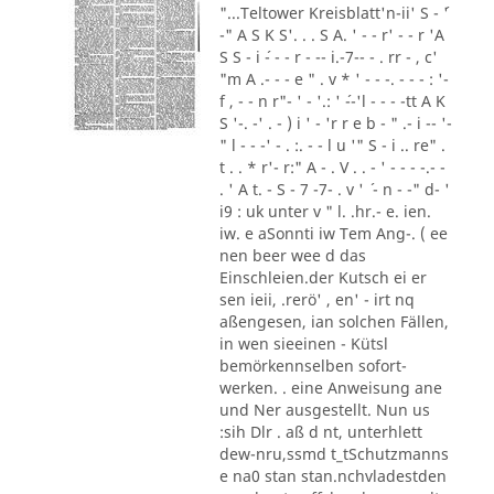
"...Teltower Kreisblatt'n-ii' S - ´'
-" A S K S'. . . S A. ' - - r' - - r 'A
S S - i ´- - - r - -- i.-7-- - . rr - , c'
"m A .- - - e " . v * ' - - -. - - - : '-
f , - - n r"- ' - '.: ' ´--'l - - - -tt A K
S '-. -' . - ) i ' - 'r r e b - " .- i -- '-
" l - - -' - . :. - - l u '" S - i .. re" .
t . . * r'- r:" A - . V . . - ' - - - -.- -
. ' A t. - S - 7 -7- . v ' ´ - n - -" d- '
i9 : uk unter v " l. .hr.- e. ien.
iw. e aSonnti iw Tem Ang-. ( ee
nen beer wee d das
Einschleien.der Kutsch ei er
sen ieii, .rerö' , en' - irt nq
aßengesen, ian solchen Fällen,
in wen sieeinen - Kütsl
bemörkennselben sofort-
werken. . eine Anweisung ane
und Ner ausgestellt. Nun us
:sih Dlr . aß d nt, unterhlett
dew-nru,ssmd t_tSchutzmanns
e na0 stan stan.nchvladestden