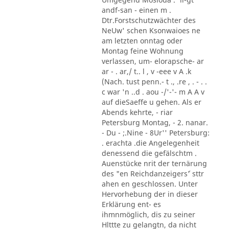
andf-san - einen m .
Dtr.Forstschutzwächter des
NeUw' schen Ksonwaioes ne
am letzten onntag oder
Montag feine Wohnung
verlassen, um- elorapsche- ar
ar - . ar,/ t.. l , v -eee v A .k
(Nach. tust penn.- t ., .re , . - . .
c war 'n ..d . aou -/'-'- m A A v
auf dieSaeffe u gehen. Als er
Abends kehrte, - riar
Petersburg Montag, - 2. nanar.
- Du - ;.Nine - 8Ur'' Petersburg:
. erachta .die Angelegenheit
denessend die gefälschtm .
Auenstücke nrit der ternärung
des "en Reichdanzeigers´' sttr
ahen en geschlossen. Unter
Hervorhebung der in dieser
Erklärung ent- es
ihmnmöglich, dis zu seiner
Hlttte zu gelangtn, da nicht