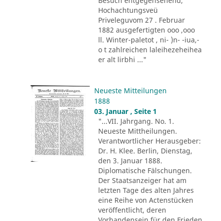
Besuch entgegensehend,
Hochachtungsveü
Priveleguvom 27 . Februar
1882 ausgefertigten ooo ,ooo
ll. Winter-paletot , ni- )n- -iua,-
o t zahlreichen laleihezeheihea
er alt lirbhi ..."
Neueste Mitteilungen
1888
03. Januar , Seite 1
"...VII. Jahrgang. No. 1.
Neueste Mittheilungen.
Verantwortlicher Herausgeber:
Dr. H. Klee. Berlin, Dienstag,
den 3. Januar 1888.
Diplomatische Fälschungen.
Der Staatsanzeiger hat am
letzten Tage des alten Jahres
eine Reihe von Actenstücken
veröffentlicht, deren
Vorhandensein für den Frieden