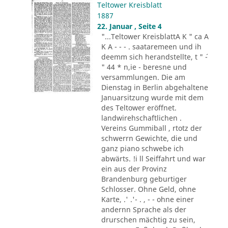
Teltower Kreisblatt
1887
22. Januar , Seite 4
"...Teltower KreisblattA K " ca A
K A - - - . saataremeen und ih
deemm sich herandstellte, t " ´-
" 44 * n,ie - beresne und
versammlungen. Die am
Dienstag in Berlin abgehaltene
Januarsitzung wurde mit dem
des Teltower eröffnet.
landwirehschaftlichen .
Vereins Gummiball , rtotz der
schwerrn Gewichte, die und
ganz piano schwebe ich
abwärts. !i ll Seiffahrt und war
ein aus der Provinz
Brandenburg geburtiger
Schlosser. Ohne Geld, ohne
Karte, .' .'- . , - - ohne einer
andernn Sprache als der
drurschen mächtig zu sein,