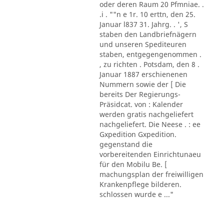
oder deren Raum 20 Pfmniae. .
.i . ""n e 1r. 10 erttn, den 25.
Januar l837 31. Jahrg. . ', S
staben den Landbriefnägern
und unseren Spediteuren
staben, entgegengenommen .
, zu richten . Potsdam, den 8 .
Januar 1887 erschienenen
Nummern sowie der [ Die
bereits Der Regierungs-
Präsidcat. von : Kalender
werden gratis nachgeliefert
nachgeliefert. Die Neese . : ee
Gxpedition Gxpedition.
gegenstand die
vorbereitenden Einrichtunaeu
für den Mobilu Be. [
machungsplan der freiwilligen
Krankenpflege bilderen.
schlossen wurde e ..."