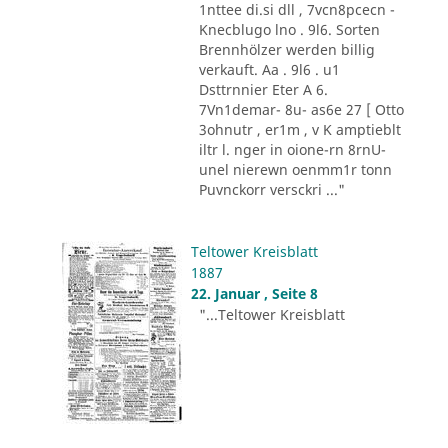
1nttee di.si dll , 7vcn8pcecn -
Knecblugo lno . 9l6. Sorten
Brennhölzer werden billig
verkauft. Aa . 9l6 . u1
Dsttrnnier Eter A 6.
7Vn1demar- 8u- as6e 27 [ Otto
3ohnutr , er1m , v K amptieblt
iltr l. nger in oione-rn 8rnU-
unel nierewn oenmm1r tonn
Puvnckorr versckri ..."
Teltower Kreisblatt
1887
22. Januar , Seite 8
"...Teltower Kreisblatt