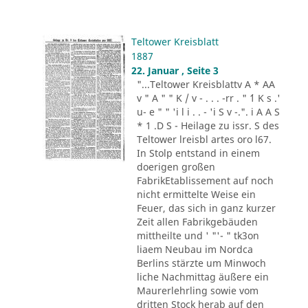
Teltower Kreisblatt
1887
22. Januar , Seite 3
"...Teltower Kreisblattv A * AA
v " A " " K / v - . . . -rr . " ´1 K s .'
u- e " " 'i l i . . - 'i S v -.". i A A S
* 1 .D S - Heilage zu issr. S des
Teltower lreisbl artes oro l67.
In Stolp entstand in einem
doerigen großen
FabrikEtablissement auf noch
nicht ermittelte Weise ein
Feuer, das sich in ganz kurzer
Zeit allen Fabrikgebäuden
mittheilte und ' "'- " tk3on
liaem Neubau im Nordca
Berlins stärzte um Minwoch
liche Nachmittag äußere ein
Maurerlehrling sowie vom
dritten Stock herab auf den