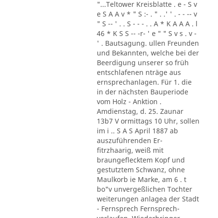
"...Teltower Kreisblatte . e - S v
e S A A v * " S :- . " . .' ' . - - -- v
" S -- ' . . S - - - . . A * K A A A . l
46 * K S S -- -r- ' e " " S v s . v -
' . Bautsagung. ullen Freunden
und Bekannten, welche bei der
Beerdigung unserer so früh
entschlafenen nträge aus
ernsprechanlagen. Für 1. die
in der nächsten Bauperiode
vom Holz - Anktion .
Amdienstag, d. 25. Zaunar
13b7 V ormittags 10 Uhr, sollen
im i .. S A S April 1887 ab
auszuführenden Er-
fitrzhaarig, weiß mit
braungeflecktem Kopf und
gestutztem Schwanz, ohne
Maulkorb ie Marke, am 6 . t
bo"v unvergeßlichen Tochter
weiterungen anlagea der Stadt
- Fernsprech Fernsprech-