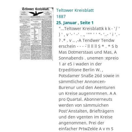
Teltower Kreisblatt
1887
25. Januar , Seite 1
"...Teltower Kreisblattk k k - '/ '
) ' , v '- ' -' . ., '"" ' ' "- '..- ' i '. -
? .* . v .. ,-A Tendwer Tendw
erschein - - - ´- ll ll ll S * . * S b
Mas Dotmerstaas und Mas, A
Sonnabends . unemen :epreio
1 ar e5 i waden in der
Erpeditione Berlin W. ,
Potsdamer Snaße 26d sowie in
sämmtlicher Annoncen-
Burenur und den Aeenturen
un Kreise augennrmnen. A A
pro Quartal. Abonnerneuts
werden von sämmuichen
Post'Anstalten, Briefträgern
und den vgenten im Kreise
angenommen. Prei der
einfacher PrtwZekle A v m S