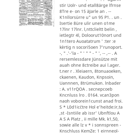
stir Uolr- und etall8ärge lfrnse
8Tre e- on 15 äJarle an . --
K1nllorsürre u" un 95 P1. . un .
Isertie 8üre ulir unen o1me
17lnr 17lnr. l,nttclieltt belin ,
ietIegtr 4l, Doloorut10nort und
1n1tero Auoatatrum ' :ter :e
kèrtig n socori5oen 7'runoport.
-, " .'-'la - " ' " " - " ', -- ,-- . A
rersemlessdare Jünsütze mit
auah ohne 8ctreibe aui l.ager.
t.ner r . Xleiaern, 8tonuaoeken,
ckaenen, Kaudon, Knpsoin,
Uannnen, 8trümukon. lnbader
: A. v11rQOA . secnepcoeb
Kncnluss lro . 0164. vcan3pon
naoh voborein1cunst anad froi.
S * L0d1ic´ctre Hol e'heitde:ir,ta
,st -Isntiile ab issr' Ubnftlou A
A S A Platz , ii mille Mk. k1,50,
sowie alle lz v * i sonnspreen -
Knschluss KemZe: 1 eirnneol-