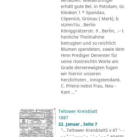
verlaufen. Wiederbringer
erhält gute Bel. in Potsdam, Gr.
Kleokon 1 * Spandau,
Cöpenick, Grünau ( Mark), b
oUmn1tu , Berlin
Königgrätzerstr. 9 , Berlin, .-- t
henliche Theilnahme
betrugten und so reichlich
Blumen spendeten, sowie dem
Hmn Prediger Denenter für
seine rtostreichtn Worte am
Grade derverewigten fugen
wir hiernir unseren
herzlichsten , innigstendank.
C. Prleno nebst Frau, Neu -
Kam ..."
Teltower Kreisblatt
1887
22. Januar , Seite 7
"...Teltower KreisblattS v 47 '- -
- - " ' ' - - - ' -. ' ' - ' -.-." agarm