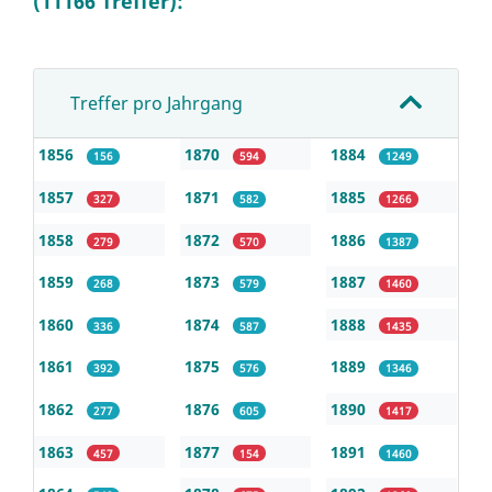
(11166 Treffer):
Treffer pro Jahrgang
1856
1870
1884
156
594
1249
1857
1871
1885
327
582
1266
1858
1872
1886
279
570
1387
1859
1873
1887
268
579
1460
1860
1874
1888
336
587
1435
1861
1875
1889
392
576
1346
1862
1876
1890
277
605
1417
1863
1877
1891
457
154
1460