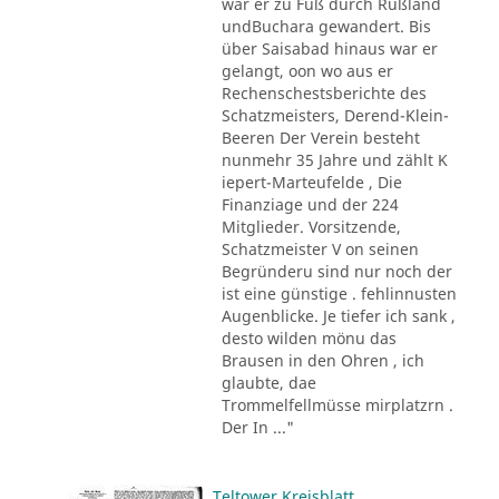
war er zu Fuß durch Rußland
undBuchara gewandert. Bis
über Saisabad hinaus war er
gelangt, oon wo aus er
Rechenschestsberichte des
Schatzmeisters, Derend-Klein-
Beeren Der Verein besteht
nunmehr 35 Jahre und zählt K
iepert-Marteufelde , Die
Finanziage und der 224
Mitglieder. Vorsitzende,
Schatzmeister V on seinen
Begründeru sind nur noch der
ist eine günstige . fehlinnusten
Augenblicke. Je tiefer ich sank ,
desto wilden mönu das
Brausen in den Ohren , ich
glaubte, dae
Trommelfellmüsse mirplatzrn .
Der In ..."
Teltower Kreisblatt