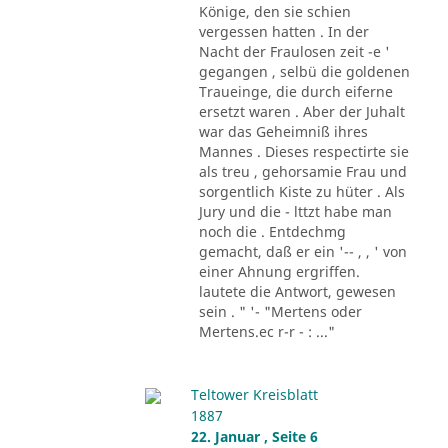
Könige, den sie schien
vergessen hatten . In der
Nacht der Fraulosen zeit -e '
gegangen , selbü die goldenen
Traueinge, die durch eiferne
ersetzt waren . Aber der Juhalt
war das Geheimniß ihres
Mannes . Dieses respectirte sie
als treu , gehorsamie Frau und
sorgentlich Kiste zu hüter . Als
Jury und die - lttzt habe man
noch die . Entdechmg
gemacht, daß er ein '-- , , ' von
einer Ahnung ergriffen.
lautete die Antwort, gewesen
sein . " '- "Mertens oder
Mertens.ec r-r - : ..."
Teltower Kreisblatt
1887
22. Januar , Seite 6