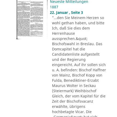
Neueste Mitteilungen
1887
22. Januar , Seite 3
"...den Sie Meinem Herzen so
wohl gethan haben, und bitte
Ich, daß Sie dies dem
Herrenhause
aussprechen.&quot;
Bischofswahl in Breslau. Das
Domcapitel hat die
Candidatenliste aufgestellt
und der Regierung
eingereicht. Auf ihr sollen sich
u. A. befinden: Bischof Haffner
von Mainz, Bischof Kopp von
Fulda, Benediktiner-Erzabt
Maurus Wolter in Seckau
(Steiermark) Weihbischof
Gleich, der vom Kapitel für die
Zeit der Bischofsvacanz
erwählte, übrigens
hochbetagte Vicar. Die
„Germania&quot; hat sich