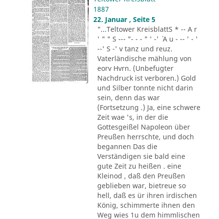
1887
22. Januar , Seite 5
"...Teltower KreisblattS * -- A r
' " " S --- "- - - " ' -' ´ A u - -- ' - '
--' S -' v tanz und reuz.
Vaterländische mählung von
eorv Hvrn. (Unbefugter
Nachdruck ist verboren.) Gold
und Silber tonnte nicht darin
sein, denn das war
(Fortsetzung .) Ja, eine schwere
Zeit wae 's, in der die
Gottesgeißel Napoleon über
Preußen herrschte, und doch
begannen Das die
Verständigen sie bald eine
gute Zeit zu heißen . eine
Kleinod , daß den Preußen
geblieben war, bietreue so
hell, daß es ür ihren irdischen
König, schimmerte ihnen den
Weg wies 1u dem himmlischen