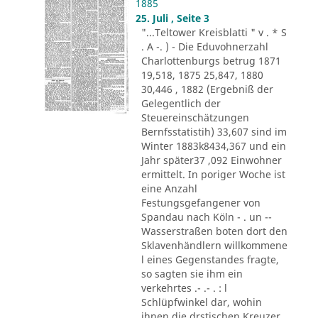
1885
25. Juli , Seite 3
"...Teltower Kreisblatti " v . * S
. A -. ) - Die Eduvohnerzahl
Charlottenburgs betrug 1871
19,518, 1875 25,847, 1880
30,446 , 1882 (Ergebniß der
Gelegentlich der
Steuereinschätzungen
Bernfsstatistih) 33,607 sind im
Winter 1883k8434,367 und ein
Jahr später37 ,092 Einwohner
ermittelt. In poriger Woche ist
eine Anzahl
Festungsgefangener von
Spandau nach Köln - . un --
Wasserstraßen boten dort den
Sklavenhändlern willkommene
l eines Gegenstandes fragte,
so sagten sie ihm ein
verkehrtes .- .- . : l
Schlüpfwinkel dar, wohin
ihnen die drstischen Kreuzer