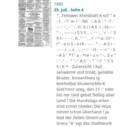
1885
25. Juli , Seite 4
"...Teltower Kreisblatt'A sv7 " e
- t . -'i' :e- i ' -fet . :..A A '." -7 .'
- - : -', - ' - -ri -S i i A S -i .-zs--- -
" - . ---- -:.i S S S , -. - - .. ' r - -' S
K t - - - - . K ." ' '. . r --"-u- i1r' -
r" - e n S - v rK - - - - " - - A S r -
. -- -,i .-. v , -.. -- -- - rt - -- -r ' - S
- A S ' *1" a - *re - u v " -.. S v "
- ' -' . - " '- ' A S ' - " '-'r' '-'c S
S i K * - Zurersicht ! Auf,
sehwärmt und trinkt, geliebte
Brüder, bicean5leea ig
kemhelbal 4tuieemck9v-K
Giet1tnnr utag, den 27 -' nder
bei mir Und gebet fleißig über
Land ! Die Hundstags-erten
sind schon nlieder, Die Hitze
nimmt schon überhand ! Ja,
ttod der Zeiten Stnem und
Graus "´e' egt des Stadtwusik