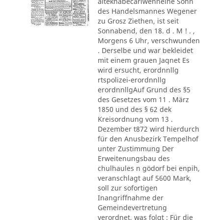
alteknabecarlwenneine Sohn
des Handelsmannes Wegener
zu Grosz Ziethen, ist seit
Sonnabend, den 18. d . M ! . ,
Morgens 6 Uhr, verschwunden
. Derselbe und war bekleidet
mit einem grauen Jaqnet Es
wird ersucht, erordnnllg
rtspolizei-erordnnllg
erordnnllgAuf Grund des §5
des Gesetzes vom 11 . März
1850 und des § 62 dek
Kreisordnung vom 13 .
Dezember t872 wird hierdurch
für den Anusbezirk Tempelhof
unter Zustimmung Der
Erweitenungsbau des
chulhaules n gödorf bei enpih,
veranschlagt auf 5600 Mark,
soll zur sofortigen
Inangriffnahme der
Gemeindevertretung
verordnet, was folgt : Für die