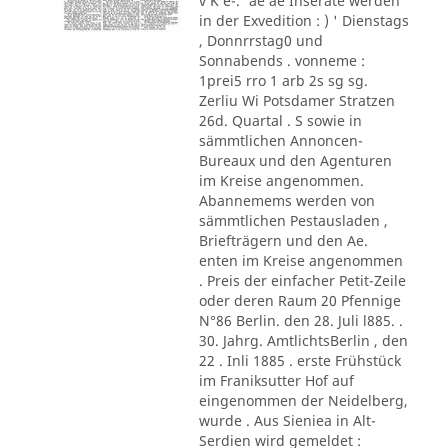
v K e-.' ae ae Inserate werden
in der Exvedition : ) ' Dienstags
, Donnrrstag0 und
Sonnabends . vonneme :
1prei5 rro 1 arb 2s sg sg.
Zerliu Wi Potsdamer Stratzen
26d. Quartal . S sowie in
sämmtlichen Annoncen-
Bureaux und den Agenturen
im Kreise angenommen.
Abannemems werden von
sämmtlichen Pestausladen ,
Briefträgern und den Ae.
enten im Kreise angenommen
. Preis der einfacher Petit-Zeile
oder deren Raum 20 Pfennige
N°86 Berlin. den 28. Juli l885. .
30. Jahrg. AmtlichtsBerlin , den
22 . Inli 1885 . erste Frühstück
im Franiksutter Hof auf
eingenommen der Neidelberg,
wurde . Aus Sieniea in Alt-
Serdien wird gemeldet :