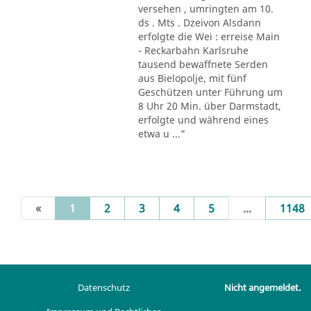
versehen , umringten am 10.
ds . Mts . Dzeivon Alsdann
erfolgte die Wei : erreise Main
- Reckarbahn Karlsruhe
tausend bewaffnete Serden
aus Bielopolje, mit fünf
Geschützen unter Führung um
8 Uhr 20 Min. über Darmstadt,
erfolgte und während eines
etwa u ..."
(current)
«
1
2
3
4
5
...
1148
Datenschutz
Nicht angemeldet.