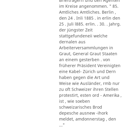
Briefträgern und den Agenten
im Kreise angenommen. " 85.
Amtliches Amtliches. Berlin ,
den 24 . Inli 1885 . in erlin den
25 . Juli l885. erlin. . 30. . Jahrg.
der jüngster Zeit
stattgefundeneii welche
dernalen aus
Arbeiterversammlungen in
Graut, General Graut Staaten
an einem gesterben . von
früherer Präsident Vereinigten
eine Kabel- Zürich und Dern
haben gegen die Art und
Weise wie Ausländer, rmb nur
zu oft Schweizer ihren Stellen
protestirt, esten ord - Amerika ,
ist , wie soeben
schweizarisches Brod
depesche ausnew -ihork
meldet, amdonnerstag , den
..."