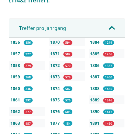
(11482 Treffer):
Treffer pro Jahrgang
1856
1870
1884
156
594
1249
1857
1871
1885
327
582
1266
1858
1872
1886
279
570
1387
1859
1873
1887
268
579
1460
1860
1874
1888
336
587
1435
1861
1875
1889
392
576
1346
1862
1876
1890
277
605
1417
1863
1877
1891
457
154
1460