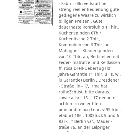
- Fabri r 0lln verkauft bei
streng reeller Bedienung gute
gediegene Waare zu wirklich
billigen Preisen . Gute
dauerhaste Rohrsiühlo 1 Thlr.,
Küchenspinden 6Thlr.,
Küchentische 2 Thlr.,
Kommoben von 6 Thlr. an ,
Mahagoni - Kleiderspinden
von 10 Thlr. an, Bettstellen mit
Feder- matratze und Keilkissen
ff. rosa Drell-Ueberzug (l0
Jahre Garantie 11 Thlr. u . s. w .
l0 Garantie) Berlin , Dresdener
- Straße lln--ll7, irma hat
rotheZchtist, bitte daraus.
sawie allsr 116--117 genau n
achten. ro weier hten -
ommandite oon Lenr. vt9Sllrbi ,
etabnrt 186 . 100Stück 5 und 6
Rark , " Berlin vä'., Mauer -
traße 76, an der Leipriger