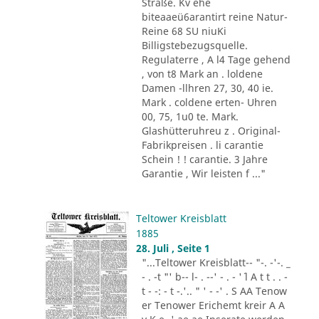
Straße. Kv ehe
biteaaeü6arantirt reine Natur-
Reine 68 SU niuKi
Billigstebezugsquelle.
Regulaterre , A l4 Tage gehend
, von t8 Mark an . loldene
Damen -llhren 27, 30, 40 ie.
Mark . coldene erten- Uhren
00, 75, 1u0 te. Mark.
Glashütteruhreu z . Original-
Fabrikpreisen . li carantie
Schein ! ! carantie. 3 Jahre
Garantie , Wir leisten f ..."
Teltower Kreisblatt
1885
28. Juli , Seite 1
"...Teltower Kreisblatt-- "-. -'-. _
- . -t "' b-- l- . --' - . - '´ l A t t . . -
t - -: - t -.'.. " ' - -' . S AA Tenow
er Tenower Erichemt kreir A A