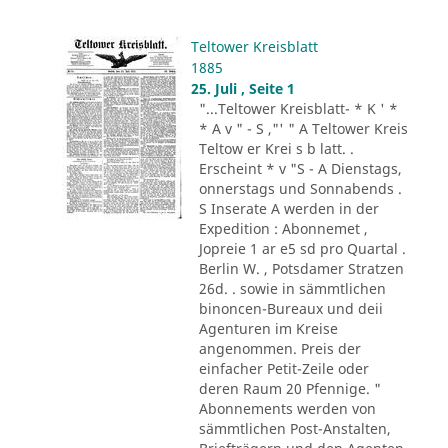
Teltower Kreisblatt
1885
25. Juli , Seite 1
"...Teltower Kreisblatt- * K ' *
* A v " - S ,"' " A Teltower Kreis
Teltow er Krei s b latt. .
Erscheint * v "S - A Dienstags,
onnerstags und Sonnabends .
S Inserate A werden in der
Expedition : Abonnemet ,
Jopreie 1 ar e5 sd pro Quartal .
Berlin W. , Potsdamer Stratzen
26d. . sowie in sämmtlichen
binoncen-Bureaux und deii
Agenturen im Kreise
angenommen. Preis der
einfacher Petit-Zeile oder
deren Raum 20 Pfennige. "
Abonnements werden von
sämmtlichen Post-Anstalten,