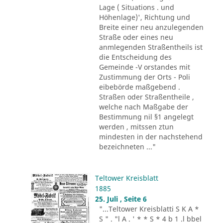
Lage ( Situations . und
Höhenlage)', Richtung und
Breite einer neu anzulegenden
Straße oder eines neu
anmlegenden Straßentheils ist
die Entscheidung des
Gemeinde -V orstandes mit
Zustimmung der Orts - Poli
eibebörde maßgebend .
Straßen oder Straßentheile ,
welche nach Maßgabe der
Bestimmung nil §1 angelegt
werden , mitssen ztun
mindesten in der nachstehend
bezeichneten ..."
Teltower Kreisblatt
1885
25. Juli , Seite 6
"...Teltower Kreisblatti S K A *
S " . "l A . ' * * S * 4 b 1 .l bbel