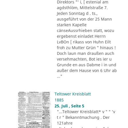
Direktors "' i, [ estenial am
agdsthlöm, Mittelstraße 7.
Jeden Sonntag d . ts.,
ausgeführt von der 25 Mann
starken Kapelle
cänseAussrhieben statt, wozu
ergebenst einladet Herrn
LvBOn [ rikass von Huhn Eilt
froh zu Mutter Grün " hinaus !
Doch laun man draußen auch
versehmachten, Bot ies ier u
Grunde en aus Dabme i in und
außer dem Hause von 6 Uhr ab
..."
Teltower Kreisblatt
1885
25. Juli , Seite 5
"...Teltower Kreisblatt* v " " 'v
t r " Bekanntmachung . Der
121ahre