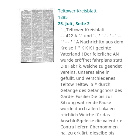
Teltower Kreisblatt
1885
25. Juli , Seite 2
"...Teltower Kreisblatt- . - . - - --
- - 422 A ´ -' und '-. ' ' ´- - ' - ' --
"' - - ' ' A Nachrichttn aus dem
Kreise 1 " K K K i geeinte
Vaterland ! Der feierliche AN
wurde eröffnet fahrplans statt.
Die Fabrik, welche zu geendet
Vereins. unseres eine in
gefüllt. und Verschiedenes.
Teltow Teltow. S * durch
Gefänge des Gefangchors des
Garde- FüsilierDie bis zur
Sitzung währende Pause
wurde durch allen Lokalen
reichlich Weiche für das
Anschlußgeleise die valentirte
Contra liefern übernommen
ha, zu erklärt, dieselbe bis