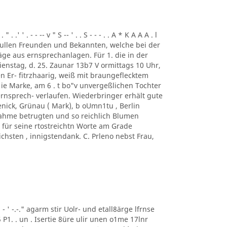
. .' ' . - - -- v " S -- ' . . S - - - . . A * K A A A . l
ung. ullen Freunden und Bekannten, welche bei der
ge aus ernsprechanlagen. Für 1. die in der
enstag, d. 25. Zaunar 13b7 V ormittags 10 Uhr,
en Er- fitrzhaarig, weiß mit braungeflecktem
e Marke, am 6 . t bo"v unvergeßlichen Tochter
rnsprech- verlaufen. Wiederbringer erhält gute
enick, Grünau ( Mark), b oUmn1tu , Berlin
ilnahme betrugten und so reichlich Blumen
für seine rtostreichtn Worte am Grade
chsten , innigstendank. C. Prleno nebst Frau,
 ' ' - ' -.-." agarm stir Uolr- und etall8ärge lfrnse
5 P1. . un . Isertie 8üre ulir unen o1me 17lnr