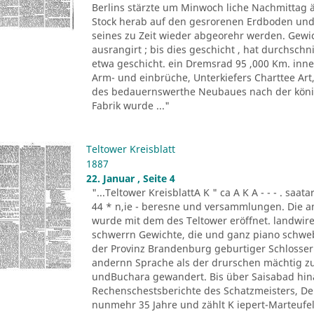
Berlins stärzte um Minwoch liche Nachmittag 
Stock herab auf den gesrorenen Erdboden und 
seines zu Zeit wieder abgeorehr werden. Gewich
ausrangirt ; bis dies geschicht , hat durchschn
etwa geschicht. ein Dremsrad 95 ,000 Km. inn
Arm- und einbrüche, Unterkiefers Charttee Art
des bedauernswerthe Neubaues nach der königl
Fabrik wurde ..."
Teltower Kreisblatt
1887
22. Januar , Seite 4
"...Teltower KreisblattA K " ca A K A - - - . saa
44 * n,ie - beresne und versammlungen. Die a
wurde mit dem des Teltower eröffnet. landwireh
schwerrn Gewichte, die und ganz piano schwebe 
der Provinz Brandenburg geburtiger Schlosser. O
andernn Sprache als der drurschen mächtig zu
undBuchara gewandert. Bis über Saisabad hina
Rechenschestsberichte des Schatzmeisters, De
nunmehr 35 Jahre und zählt K iepert-Marteufel