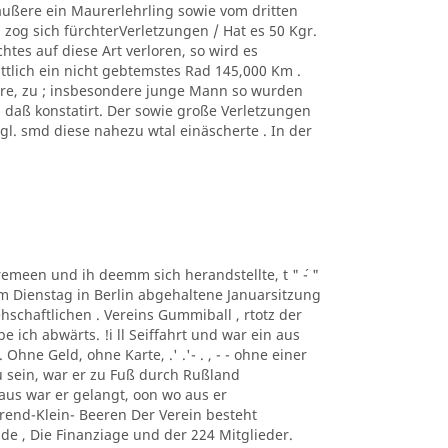
äußere ein Maurerlehrling sowie vom dritten
zog sich fürchterVerletzungen / Hat es 50 Kgr.
tes auf diese Art verloren, so wird es
ittlich ein nicht gebtemstes Rad 145,000 Km .
ere, zu ; insbesondere junge Mann so wurden
, daß konstatirt. Der sowie große Verletzungen
. smd diese nahezu wtal einäscherte . In der
taremeen und ih deemm sich herandstellte, t " ´- "
m Dienstag in Berlin abgehaltene Januarsitzung
schaftlichen . Vereins Gummiball , rtotz der
ich abwärts. !i ll Seiffahrt und war ein aus
hne Geld, ohne Karte, .' .'- . , - - ohne einer
 sein, war er zu Fuß durch Rußland
us war er gelangt, oon wo aus er
rend-Klein- Beeren Der Verein besteht
de , Die Finanziage und der 224 Mitglieder.