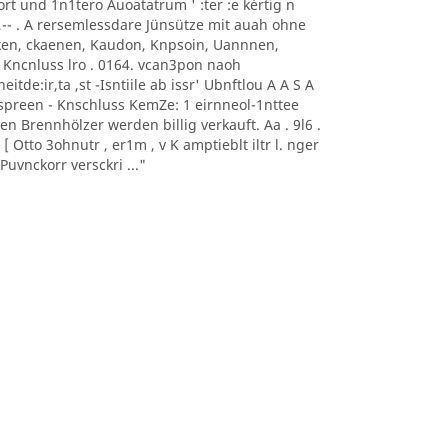
0nort und 1n1tero Auoatatrum ' :ter :e kèrtig n
, -- ,-- . A rersemlessdare Jünsütze mit auah ohne
aoeken, ckaenen, Kaudon, Knpsoin, Uannnen,
 Kncnluss lro . 0164. vcan3pon naoh
itde:ir,ta ,st -Isntiile ab issr' Ubnftlou A A S A
sonnspreen - Knschluss KemZe: 1 eirnneol-1nttee
ten Brennhölzer werden billig verkauft. Aa . 9l6 .
 Otto 3ohnutr , er1m , v K amptieblt iltr l. nger
uvnckorr versckri ..."