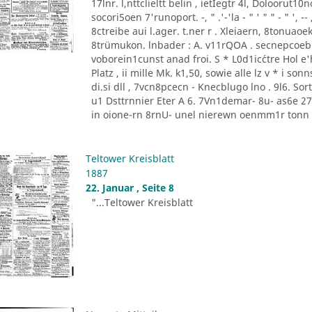
17lnr. l,nttclieltt belin , ietIegtr 4l, Doloorut1
socori5oen 7'runoport. -, " .'-'la - " ' " " - " '
8ctreibe aui l.ager. t.ner r . Xleiaern, 8tonu
8trümukon. lnbader : A. v11rQOA . secnepcoeb
voborein1cunst anad froi. S * L0d1ic´ctre Hol e'he
Platz , ii mille Mk. k1,50, sowie alle lz v * i 
di.si dll , 7vcn8pcecn - Knecblugo lno . 9l6. Sor
u1 Dsttrnnier Eter A 6. 7Vn1demar- 8u- as6e 27 [
in oione-rn 8rnU- unel nierewn oenmm1r tonn P
Teltower Kreisblatt
1887
22. Januar , Seite 8
"...Teltower Kreisblatt