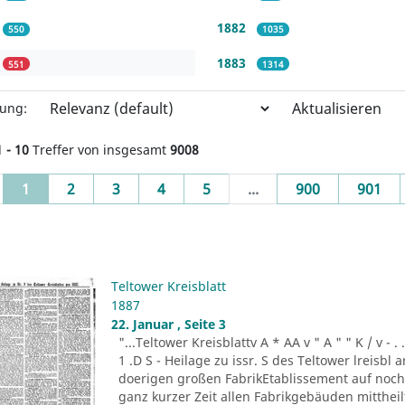
1882
550
1035
1883
551
1314
Aktualisieren
rung:
1 - 10
Treffer von insgesamt
9008
(current)
1
2
3
4
5
...
900
901
Teltower Kreisblatt
1887
22. Januar , Seite 3
"...Teltower Kreisblattv A * AA v " A " " K / v - . . . -r
1 .D S - Heilage zu issr. S des Teltower lreisbl 
doerigen großen FabrikEtablissement auf noch n
ganz kurzer Zeit allen Fabrikgebäuden mitthei