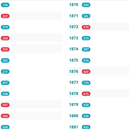
1870
156
594
1871
327
582
1872
279
570
1873
268
579
1874
336
587
1875
392
576
1876
277
605
1877
457
154
1878
548
675
1879
547
628
1880
580
596
1881
568
692