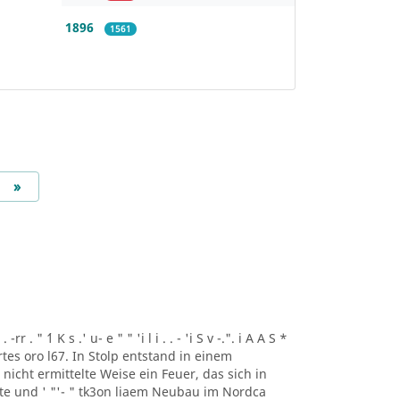
1896
1561
Next
»
r . " ´1 K s .' u- e " " 'i l i . . - 'i S v -.". i A A S *
artes oro l67. In Stolp entstand in einem
icht ermittelte Weise ein Feuer, das sich in
lte und ' "'- " tk3on liaem Neubau im Nordca