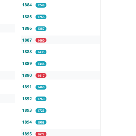
1884
1249
1885
1266
1886
1387
1887
1460
1888
1435
1889
1346
1890
1417
1891
1460
1892
1260
1893
1723
1894
1908
1895
1672