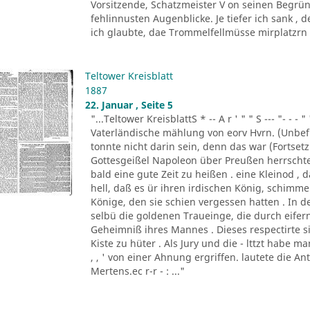
Vorsitzende, Schatzmeister V on seinen Begrün
fehlinnusten Augenblicke. Je tiefer ich sank ,
ich glaubte, dae Trommelfellmüsse mirplatzrn . 
Teltower Kreisblatt
1887
22. Januar , Seite 5
"...Teltower KreisblattS * -- A r ' " " S --- "- - - " '
Vaterländische mählung von eorv Hvrn. (Unbefu
tonnte nicht darin sein, denn das war (Fortsetzu
Gottesgeißel Napoleon über Preußen herrscht
bald eine gute Zeit zu heißen . eine Kleinod ,
hell, daß es ür ihren irdischen König, schim
Könige, den sie schien vergessen hatten . In d
selbü die goldenen Traueinge, die durch eifern
Geheimniß ihres Mannes . Dieses respectirte si
Kiste zu hüter . Als Jury und die - lttzt habe 
, , ' von einer Ahnung ergriffen. lautete die A
Mertens.ec r-r - : ..."