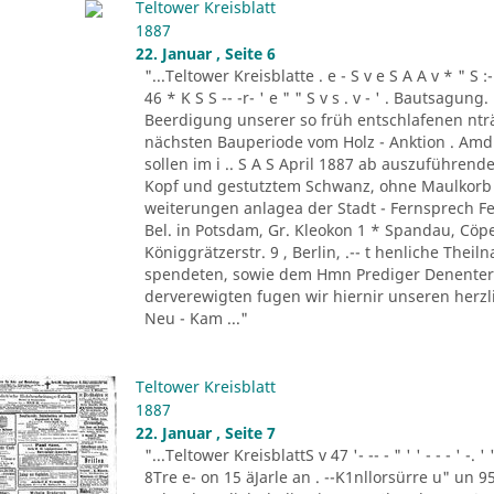
Teltower Kreisblatt
1887
22. Januar , Seite 6
"...Teltower Kreisblatte . e - S v e S A A v * " S :- . " 
46 * K S S -- -r- ' e " " S v s . v - ' . Bautsag
Beerdigung unserer so früh entschlafenen nträ
nächsten Bauperiode vom Holz - Anktion . Amdi
sollen im i .. S A S April 1887 ab auszuführend
Kopf und gestutztem Schwanz, ohne Maulkorb i
weiterungen anlagea der Stadt - Fernsprech Fe
Bel. in Potsdam, Gr. Kleokon 1 * Spandau, Cöp
Königgrätzerstr. 9 , Berlin, .-- t henliche The
spendeten, sowie dem Hmn Prediger Denenter 
derverewigten fugen wir hiernir unseren herzli
Neu - Kam ..."
Teltower Kreisblatt
1887
22. Januar , Seite 7
"...Teltower KreisblattS v 47 '- -- - " ' ' - - - ' -.
8Tre e- on 15 äJarle an . --K1nllorsürre u" un 9