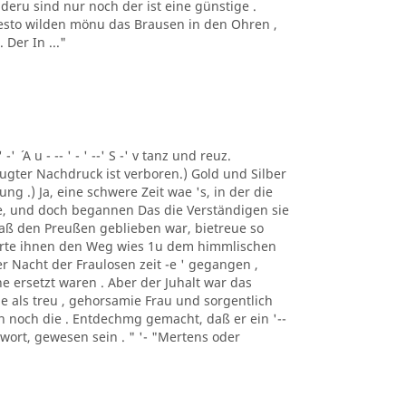
deru sind nur noch der ist eine günstige .
 desto wilden mönu das Brausen in den Ohren ,
Der In ..."
 -' ´ A u - -- ' - ' --' S -' v tanz und reuz.
gter Nachdruck ist verboren.) Gold und Silber
ng .) Ja, eine schwere Zeit wae 's, in der die
e, und doch begannen Das die Verständigen sie
 daß den Preußen geblieben war, bietreue so
merte ihnen den Weg wies 1u dem himmlischen
er Nacht der Fraulosen zeit -e ' gegangen ,
e ersetzt waren . Aber der Juhalt war das
e als treu , gehorsamie Frau und sorgentlich
man noch die . Entdechmg gemacht, daß er ein '--
ntwort, gewesen sein . " '- "Mertens oder