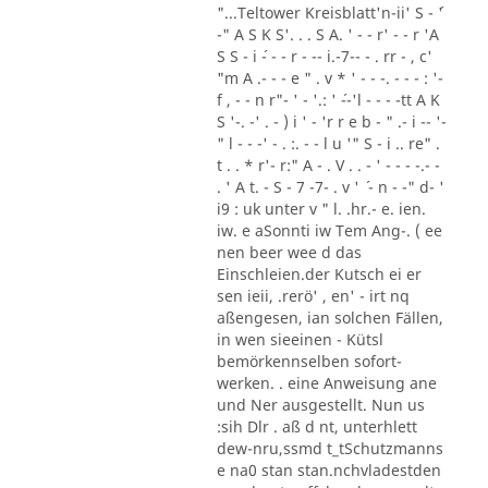
"...Teltower Kreisblatt'n-ii' S - ´'
-" A S K S'. . . S A. ' - - r' - - r 'A
S S - i ´- - - r - -- i.-7-- - . rr - , c'
"m A .- - - e " . v * ' - - -. - - - : '-
f , - - n r"- ' - '.: ' ´--'l - - - -tt A K
S '-. -' . - ) i ' - 'r r e b - " .- i -- '-
" l - - -' - . :. - - l u '" S - i .. re" .
t . . * r'- r:" A - . V . . - ' - - - -.- -
. ' A t. - S - 7 -7- . v ' ´ - n - -" d- '
i9 : uk unter v " l. .hr.- e. ien.
iw. e aSonnti iw Tem Ang-. ( ee
nen beer wee d das
Einschleien.der Kutsch ei er
sen ieii, .rerö' , en' - irt nq
aßengesen, ian solchen Fällen,
in wen sieeinen - Kütsl
bemörkennselben sofort-
werken. . eine Anweisung ane
und Ner ausgestellt. Nun us
:sih Dlr . aß d nt, unterhlett
dew-nru,ssmd t_tSchutzmanns
e na0 stan stan.nchvladestden