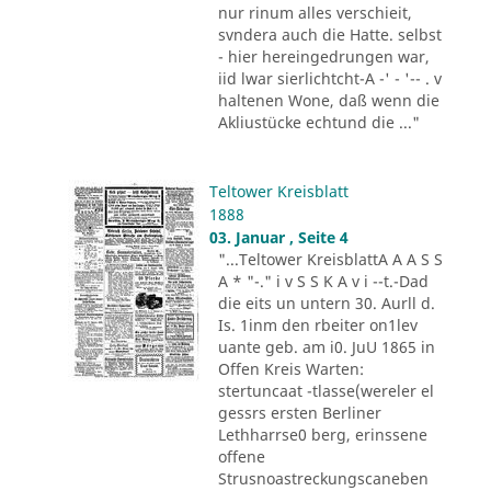
nur rinum alles verschieit,
svndera auch die Hatte. selbst
- hier hereingedrungen war,
iid lwar sierlichtcht-A -' - '-- . v
haltenen Wone, daß wenn die
Akliustücke echtund die ..."
Teltower Kreisblatt
1888
03. Januar , Seite 4
"...Teltower KreisblattA A A S S
A * "-." i v S S K A v i --t.-Dad
die eits un untern 30. Aurll d.
Is. 1inm den rbeiter on1lev
uante geb. am i0. JuU 1865 in
Offen Kreis Warten:
stertuncaat -tlasse(wereler el
gessrs ersten Berliner
Lethharrse0 berg, erinssene
offene
Strusnoastreckungscaneben