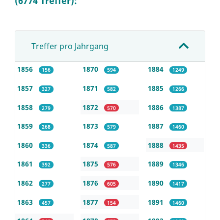
(6774 Treffer):
Treffer pro Jahrgang
1856
1870
1884
156
594
1249
1857
1871
1885
327
582
1266
1858
1872
1886
279
570
1387
1859
1873
1887
268
579
1460
1860
1874
1888
336
587
1435
1861
1875
1889
392
576
1346
1862
1876
1890
277
605
1417
1863
1877
1891
457
154
1460