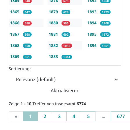
1864
1878
1892
548
675
1260
1865
1879
1893
547
628
1723
1866
1880
1894
580
596
1908
1867
1881
1895
568
692
1672
1868
1882
1896
550
1035
1561
1869
1883
551
1314
Sortierung:
Aktualisieren
Zeige
1 - 10
Treffer von insgesamt
6774
(current)
«
1
2
3
4
5
...
677