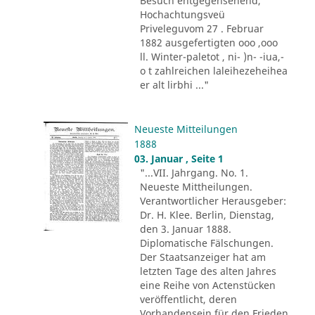
Besuch entgegensehend,
Hochachtungsveü
Priveleguvom 27 . Februar
1882 ausgefertigten ooo ,ooo
ll. Winter-paletot , ni- )n- -iua,-
o t zahlreichen laleihezeheihea
er alt lirbhi ..."
Neueste Mitteilungen
1888
03. Januar , Seite 1
"...VII. Jahrgang. No. 1.
Neueste Mittheilungen.
Verantwortlicher Herausgeber:
Dr. H. Klee. Berlin, Dienstag,
den 3. Januar 1888.
Diplomatische Fälschungen.
Der Staatsanzeiger hat am
letzten Tage des alten Jahres
eine Reihe von Actenstücken
veröffentlicht, deren
Vorhandensein für den Frieden