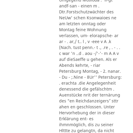
andf-san - einen m .
Dtr.Forstschutzwächter des
NeUw' schen Ksonwaioes ne
am letzten onntag oder
Montag feine Wohnung
verlassen, um- elorapsche- ar
ar - . ar,/ t.. l , v -eee v A .k
(Nach. tust penn.- t ., .re , . - . .
c war 'n ..d . aou -/'-'- m A A v
auf dieSaeffe u gehen. Als er
Abends kehrte, - riar
Petersburg Montag, - 2. nanar.
- Du - ;.Nine - 8Ur'' Petersburg:
. erachta .die Angelegenheit
denessend die gefälschtm .
Auenstücke nrit der ternärung
des "en Reichdanzeigers´' sttr
ahen en geschlossen. Unter
Hervorhebung der in dieser
Erklärung ent- es
ihmnmöglich, dis zu seiner
Hlttte zu gelangtn, da nicht