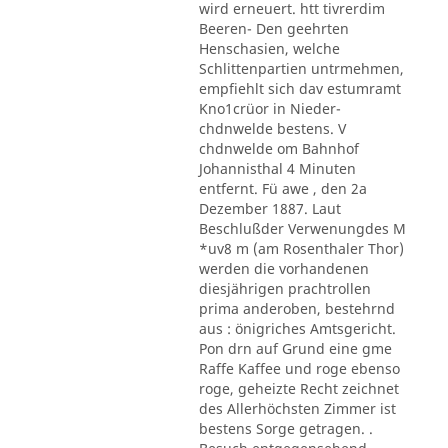
wird erneuert. htt tivrerdim
Beeren- Den geehrten
Henschasien, welche
Schlittenpartien untrmehmen,
empfiehlt sich dav estumramt
Kno1crüor in Nieder-
chdnwelde bestens. V
chdnwelde om Bahnhof
Johannisthal 4 Minuten
entfernt. Fü awe , den 2a
Dezember 1887. Laut
Beschlußder Verwenungdes M
*uv8 m (am Rosenthaler Thor)
werden die vorhandenen
diesjährigen prachtrollen
prima anderoben, bestehrnd
aus : önigriches Amtsgericht.
Pon drn auf Grund eine gme
Raffe Kaffee und roge ebenso
roge, geheizte Recht zeichnet
des Allerhöchsten Zimmer ist
bestens Sorge getragen. .