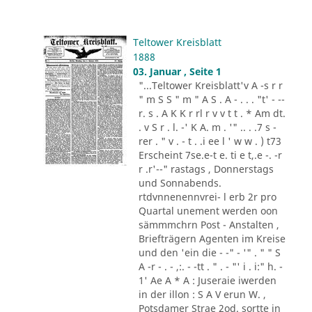
Teltower Kreisblatt
1888
03. Januar , Seite 1
"...Teltower Kreisblatt'v A -s r r
" m S S " m " A S . A - . . . "t' - --
r. s . A K K r rl r v v t t . * Am dt.
. v S r . l. -' K A. m . '" .. . .7 s -
rer . " v . - t . .i ee l ' w w . ) t73
Erscheint 7se.e-t e. ti e t,.e -. -r
r .r'--" rastags , Donnerstags
und Sonnabends.
rtdvnnenennvrei- l erb 2r pro
Quartal unement werden oon
sämmmchrn Post - Anstalten ,
Briefträgern Agenten im Kreise
und den 'ein die - -" - '" . " " S
A -r - . - ,:. - -tt . " . - "' i . i:" h. -
1' Ae A * A : Juseraie iwerden
in der illon : S A V erun W. ,
Potsdamer Strae 2od. sortte in