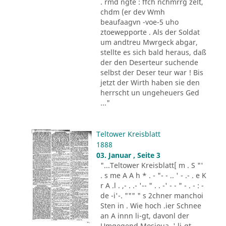
. rmd ngte : ffch nchmrrg zelt,
chdm (er dev Wmh
beaufaagvn -voe-5 uho
ztoewepporte . Als der Soldat
um andtreu Mwrgeck abgar,
stellte es sich bald heraus, daß
der den Deserteur suchende
selbst der Deser teur war ! Bis
jetzt der Wirth haben sie den
herrscht un ungeheuers Ged
..."
Teltower Kreisblatt
1888
03. Januar , Seite 3
"...Teltower Kreisblatt[ m . S "'
. s me A A h * . - "- - .. ' - .- . e K
r A .l . ,- . .- '-- " . . -' - - " - . - : -
de -i'-. """ " s 2chner manchoi
Sten in . Wie hoch .ier Schnee
an A innn li-gt, davonl der
Umgegend Mosioua .' li-gt