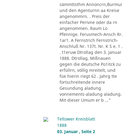
sämmttsthm Annoncrn,Burmui
und den Agenturnn aa Kreise
angenommrn. . Preis der
einfacher Perivne oder da rn
angenommen. Raum Lo
Pfennige. Ferusmech-Ansch Rr.
1ar1. A Fernstrich Fernstrich-
Anschluß Nr. 137t. Nr. K S e. 1 .
. t1eruw Dtrollag den 3. Januar
1888. Dtrollag, Mißnauen
gegen die deutsche Po1itck zu
erfüllrn, völlig mreitelt, und
füe hierin riegt 62 . Jahrg tte
fortschreitende innere
Gesundung aladung
vonnements-aladung aladung.
Mit dieser Umum er b ..."
Teltower Kreisblatt
1888
03. Januar , Seite 2