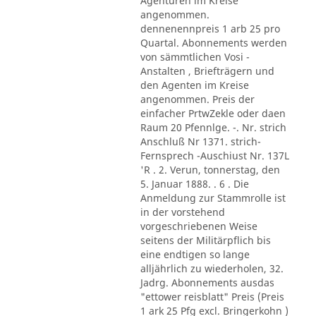
Agenturen im Kreise
angenommen.
dennenennpreis 1 arb 25 pro
Quartal. Abonnements werden
von sämmtlichen Vosi -
Anstalten , Briefträgern und
den Agenten im Kreise
angenommen. Preis der
einfacher PrtwZekle oder daen
Raum 20 Pfennlge. -. Nr. strich
Anschluß Nr 1371. strich-
Fernsprech -Auschiust Nr. 137L
'R . 2. Verun, tonnerstag, den
5. Januar 1888. . 6 . Die
Anmeldung zur Stammrolle ist
in der vorstehend
vorgeschriebenen Weise
seitens der Militärpflich bis
eine endtigen so lange
alljährlich zu wiederholen, 32.
Jadrg. Abonnements ausdas
"ettower reisblatt" Preis (Preis
1 ark 25 Pfg excl. Bringerkohn )