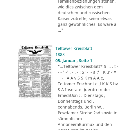
Familienbeziehungen stehen,
wie dies zwischen dem
deutschen und russischen
Kaiser zutreffe, seien etwas
ganz gewöhnliches. Es wäre al
..."
Teltower Kreisblatt
1888
05. Januar , Seite 1
"...Teltower Kreisblatt* S ... . t -
- - ' -' , - . - : S '- .- a :' ' K .r -'*
_. - . A A v S S K m A A e,
Tettomer Erschnnt e .l K K S hv
S A Inserate i)uerdrn n der
EmediUon : . Dienstags ,
Donnerstags und .
eonnabends. Berlin W. ,
Powdamer Strebe 2sd sowie in
sämnnlichm
AnnoneemBurmux und den