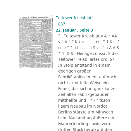
Teltower Kreisblatt
1887
22. Januar , Seite 3
"...Teltower Kreisblattv A * AA
v " A " " K / v - . . . -rr . " ´1 K s .'
u- e " " 'i l i . . - 'i S v -.". i A A S
* 1 .D S - Heilage zu issr. S des
Teltower lreisbl artes oro l67.
In Stolp entstand in einem
doerigen großen
FabrikEtablissement auf noch
nicht ermittelte Weise ein
Feuer, das sich in ganz kurzer
Zeit allen Fabrikgebäuden
mittheilte und ' "'- " tk3on
liaem Neubau im Nordca
Berlins stärzte um Minwoch
liche Nachmittag äußere ein
Maurerlehrling sowie vom
dritten Stock herab auf den