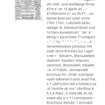
stir Uolr- und etall8ärge lfrnse
8Tre e- on 15 äJarle an . --
K1nllorsürre u" un 95 P1. . un .
Isertie 8üre ulir unen o1me
17lnr 17lnr. l,nttclieltt belin ,
ietIegtr 4l, Doloorut10nort und
1n1tero Auoatatrum ' :ter :e
kèrtig n socori5oen 7'runoport.
-, " .'-'la - " ' " " - " ', -- ,-- . A
rersemlessdare Jünsütze mit
auah ohne 8ctreibe aui l.ager.
t.ner r . Xleiaern, 8tonuaoeken,
ckaenen, Kaudon, Knpsoin,
Uannnen, 8trümukon. lnbader
: A. v11rQOA . secnepcoeb
Kncnluss lro . 0164. vcan3pon
naoh voborein1cunst anad froi.
S * L0d1ic´ctre Hol e'heitde:ir,ta
,st -Isntiile ab issr' Ubnftlou A
A S A Platz , ii mille Mk. k1,50,
sowie alle lz v * i sonnspreen -
Knschluss KemZe: 1 eirnneol-