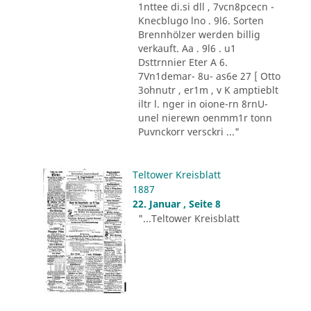
1nttee di.si dll , 7vcn8pcecn -
Knecblugo lno . 9l6. Sorten
Brennhölzer werden billig
verkauft. Aa . 9l6 . u1
Dsttrnnier Eter A 6.
7Vn1demar- 8u- as6e 27 [ Otto
3ohnutr , er1m , v K amptieblt
iltr l. nger in oione-rn 8rnU-
unel nierewn oenmm1r tonn
Puvnckorr versckri ..."
Teltower Kreisblatt
1887
22. Januar , Seite 8
"...Teltower Kreisblatt