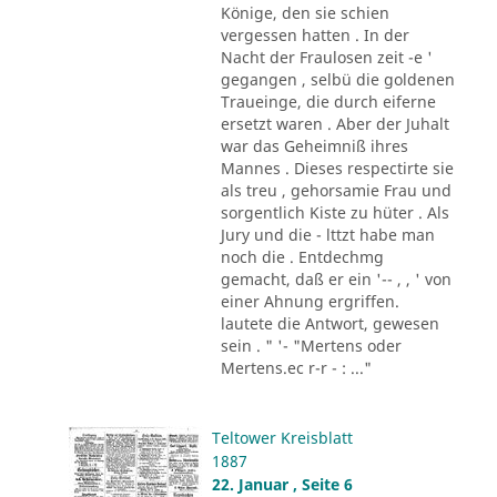
Könige, den sie schien
vergessen hatten . In der
Nacht der Fraulosen zeit -e '
gegangen , selbü die goldenen
Traueinge, die durch eiferne
ersetzt waren . Aber der Juhalt
war das Geheimniß ihres
Mannes . Dieses respectirte sie
als treu , gehorsamie Frau und
sorgentlich Kiste zu hüter . Als
Jury und die - lttzt habe man
noch die . Entdechmg
gemacht, daß er ein '-- , , ' von
einer Ahnung ergriffen.
lautete die Antwort, gewesen
sein . " '- "Mertens oder
Mertens.ec r-r - : ..."
Teltower Kreisblatt
1887
22. Januar , Seite 6