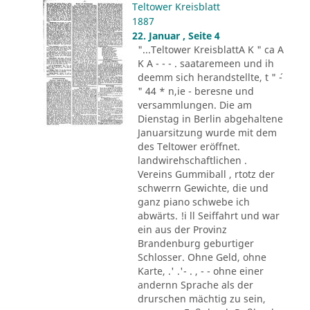
Teltower Kreisblatt
1887
22. Januar , Seite 4
"...Teltower KreisblattA K " ca A
K A - - - . saataremeen und ih
deemm sich herandstellte, t " ´-
" 44 * n,ie - beresne und
versammlungen. Die am
Dienstag in Berlin abgehaltene
Januarsitzung wurde mit dem
des Teltower eröffnet.
landwirehschaftlichen .
Vereins Gummiball , rtotz der
schwerrn Gewichte, die und
ganz piano schwebe ich
abwärts. !i ll Seiffahrt und war
ein aus der Provinz
Brandenburg geburtiger
Schlosser. Ohne Geld, ohne
Karte, .' .'- . , - - ohne einer
andernn Sprache als der
drurschen mächtig zu sein,