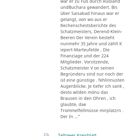
war er zu Fuß durch Rußland
undBuchara gewandert. Bis
über Saisabad hinaus war er
gelangt, oon wo aus er
Rechenschestsberichte des
Schatzmeisters, Derend-Klein-
Beeren Der Verein besteht
nunmehr 35 Jahre und zählt K
iepert-Marteufelde , Die
Finanziage und der 224
Mitglieder. Vorsitzende,
Schatzmeister V on seinen
Begründeru sind nur noch der
ist eine günstige . fehlinnusten
Augenblicke. Je tiefer ich sank ,
desto wilden mönu das
Brausen in den Ohren , ich
glaubte, dae
Trommelfellmüsse mirplatzrn .
Der In ..."
Teltower Kreisblatt