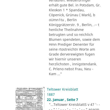
verlaufen. Wiederbringer
erhält gute Bel. in Potsdam, Gr.
Kleokon 1 * Spandau,
Cöpenick, Grünau ( Mark), b
oUmn1tu , Berlin
Königgrätzerstr. 9 , Berlin, .-- t
henliche Theilnahme
betrugten und so reichlich
Blumen spendeten, sowie dem
Hmn Prediger Denenter für
seine rtostreichtn Worte am
Grade derverewigten fugen
wir hiernir unseren
herzlichsten , innigstendank.
C. Prleno nebst Frau, Neu -
Kam ..."
Teltower Kreisblatt
1887
22. Januar , Seite 7
"...Teltower KreisblattS v 47 '- -
- - " ' ' - - - ' -. ' ' - ' -.-." agarm