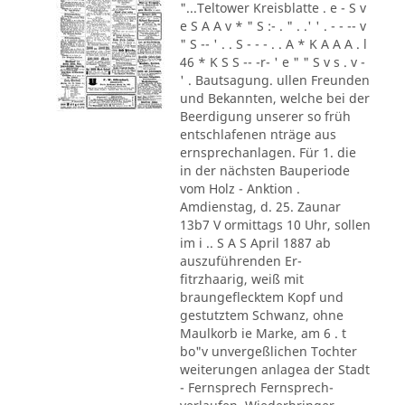
"...Teltower Kreisblatte . e - S v
e S A A v * " S :- . " . .' ' . - - -- v
" S -- ' . . S - - - . . A * K A A A . l
46 * K S S -- -r- ' e " " S v s . v -
' . Bautsagung. ullen Freunden
und Bekannten, welche bei der
Beerdigung unserer so früh
entschlafenen nträge aus
ernsprechanlagen. Für 1. die
in der nächsten Bauperiode
vom Holz - Anktion .
Amdienstag, d. 25. Zaunar
13b7 V ormittags 10 Uhr, sollen
im i .. S A S April 1887 ab
auszuführenden Er-
fitrzhaarig, weiß mit
braungeflecktem Kopf und
gestutztem Schwanz, ohne
Maulkorb ie Marke, am 6 . t
bo"v unvergeßlichen Tochter
weiterungen anlagea der Stadt
- Fernsprech Fernsprech-