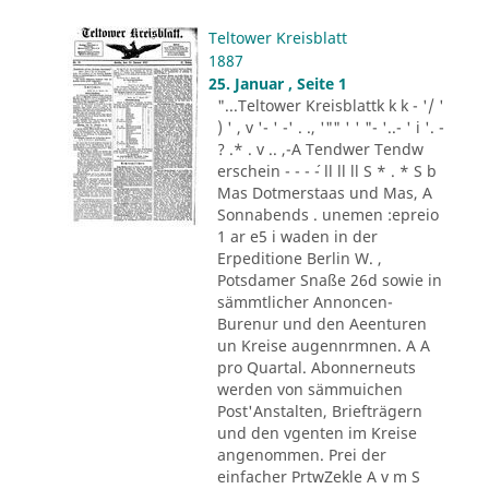
Teltower Kreisblatt
1887
25. Januar , Seite 1
"...Teltower Kreisblattk k k - '/ '
) ' , v '- ' -' . ., '"" ' ' "- '..- ' i '. -
? .* . v .. ,-A Tendwer Tendw
erschein - - - ´- ll ll ll S * . * S b
Mas Dotmerstaas und Mas, A
Sonnabends . unemen :epreio
1 ar e5 i waden in der
Erpeditione Berlin W. ,
Potsdamer Snaße 26d sowie in
sämmtlicher Annoncen-
Burenur und den Aeenturen
un Kreise augennrmnen. A A
pro Quartal. Abonnerneuts
werden von sämmuichen
Post'Anstalten, Briefträgern
und den vgenten im Kreise
angenommen. Prei der
einfacher PrtwZekle A v m S