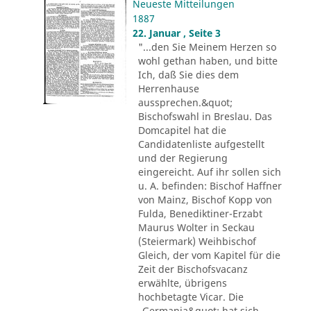
Neueste Mitteilungen
1887
22. Januar , Seite 3
"...den Sie Meinem Herzen so
wohl gethan haben, und bitte
Ich, daß Sie dies dem
Herrenhause
aussprechen.&quot;
Bischofswahl in Breslau. Das
Domcapitel hat die
Candidatenliste aufgestellt
und der Regierung
eingereicht. Auf ihr sollen sich
u. A. befinden: Bischof Haffner
von Mainz, Bischof Kopp von
Fulda, Benediktiner-Erzabt
Maurus Wolter in Seckau
(Steiermark) Weihbischof
Gleich, der vom Kapitel für die
Zeit der Bischofsvacanz
erwählte, übrigens
hochbetagte Vicar. Die
„Germania&quot; hat sich