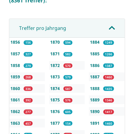
(8361 Treffer):
Treffer pro Jahrgang
1856
1870
1884
156
594
1249
1857
1871
1885
327
582
1266
1858
1872
1886
279
570
1387
1859
1873
1887
268
579
1460
1860
1874
1888
336
587
1435
1861
1875
1889
392
576
1346
1862
1876
1890
277
605
1417
1863
1877
1891
457
154
1460