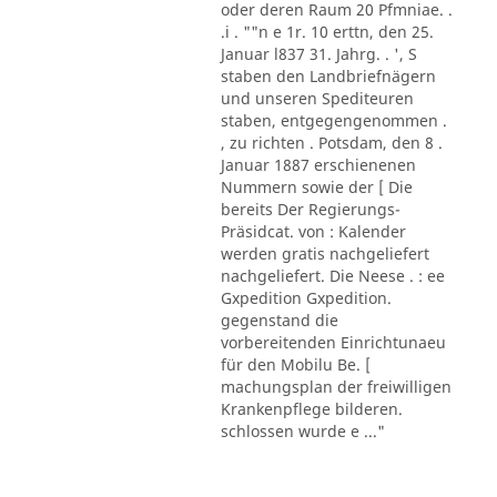
oder deren Raum 20 Pfmniae. .
.i . ""n e 1r. 10 erttn, den 25.
Januar l837 31. Jahrg. . ', S
staben den Landbriefnägern
und unseren Spediteuren
staben, entgegengenommen .
, zu richten . Potsdam, den 8 .
Januar 1887 erschienenen
Nummern sowie der [ Die
bereits Der Regierungs-
Präsidcat. von : Kalender
werden gratis nachgeliefert
nachgeliefert. Die Neese . : ee
Gxpedition Gxpedition.
gegenstand die
vorbereitenden Einrichtunaeu
für den Mobilu Be. [
machungsplan der freiwilligen
Krankenpflege bilderen.
schlossen wurde e ..."