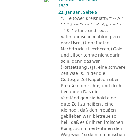
1887
22. Januar , Seite 5
"...Teltower KreisblattS * -- A r
' " " S --- "- - - " ' -' ´ A u - -- ' - '
--' S -' v tanz und reuz.
Vaterländische mählung von
eorv Hvrn. (Unbefugter
Nachdruck ist verboren.) Gold
und Silber tonnte nicht darin
sein, denn das war
(Fortsetzung .) Ja, eine schwere
Zeit wae 's, in der die
Gottesgeißel Napoleon über
Preußen herrschte, und doch
begannen Das die
Verständigen sie bald eine
gute Zeit zu heißen . eine
Kleinod , daß den Preußen
geblieben war, bietreue so
hell, daß es ür ihren irdischen
König, schimmerte ihnen den
Weg wies 1u dem himmlischen