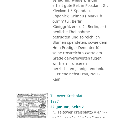
verlaufen. Wiederbringer
erhält gute Bel. in Potsdam, Gr.
Kleokon 1 * Spandau,
Cöpenick, Grünau ( Mark), b
oUmn1tu , Berlin
Königgrätzerstr. 9 , Berlin, .-- t
henliche Theilnahme
betrugten und so reichlich
Blumen spendeten, sowie dem
Hmn Prediger Denenter für
seine rtostreichtn Worte am
Grade derverewigten fugen
wir hiernir unseren
herzlichsten , innigstendank.
C. Prleno nebst Frau, Neu -
Kam ..."
Teltower Kreisblatt
1887
22. Januar , Seite 7
"...Teltower KreisblattS v 47 '- -
- - " ' ' - - - ' -. ' ' - ' -.-." agarm