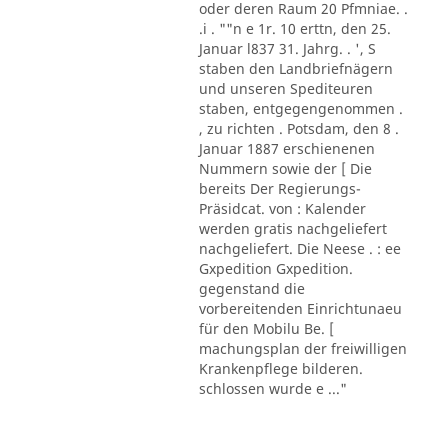
oder deren Raum 20 Pfmniae. .
.i . ""n e 1r. 10 erttn, den 25.
Januar l837 31. Jahrg. . ', S
staben den Landbriefnägern
und unseren Spediteuren
staben, entgegengenommen .
, zu richten . Potsdam, den 8 .
Januar 1887 erschienenen
Nummern sowie der [ Die
bereits Der Regierungs-
Präsidcat. von : Kalender
werden gratis nachgeliefert
nachgeliefert. Die Neese . : ee
Gxpedition Gxpedition.
gegenstand die
vorbereitenden Einrichtunaeu
für den Mobilu Be. [
machungsplan der freiwilligen
Krankenpflege bilderen.
schlossen wurde e ..."