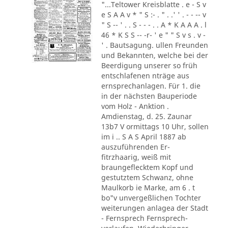
"...Teltower Kreisblatte . e - S v
e S A A v * " S :- . " . .' ' . - - -- v
" S -- ' . . S - - - . . A * K A A A . l
46 * K S S -- -r- ' e " " S v s . v -
' . Bautsagung. ullen Freunden
und Bekannten, welche bei der
Beerdigung unserer so früh
entschlafenen nträge aus
ernsprechanlagen. Für 1. die
in der nächsten Bauperiode
vom Holz - Anktion .
Amdienstag, d. 25. Zaunar
13b7 V ormittags 10 Uhr, sollen
im i .. S A S April 1887 ab
auszuführenden Er-
fitrzhaarig, weiß mit
braungeflecktem Kopf und
gestutztem Schwanz, ohne
Maulkorb ie Marke, am 6 . t
bo"v unvergeßlichen Tochter
weiterungen anlagea der Stadt
- Fernsprech Fernsprech-