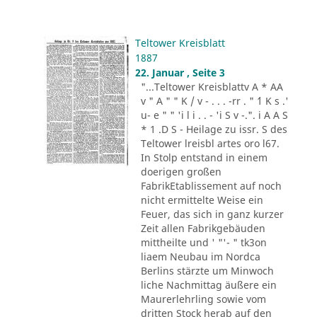
Teltower Kreisblatt
1887
22. Januar , Seite 3
"...Teltower Kreisblattv A * AA
v " A " " K / v - . . . -rr . " ´1 K s .'
u- e " " 'i l i . . - 'i S v -.". i A A S
* 1 .D S - Heilage zu issr. S des
Teltower lreisbl artes oro l67.
In Stolp entstand in einem
doerigen großen
FabrikEtablissement auf noch
nicht ermittelte Weise ein
Feuer, das sich in ganz kurzer
Zeit allen Fabrikgebäuden
mittheilte und ' "'- " tk3on
liaem Neubau im Nordca
Berlins stärzte um Minwoch
liche Nachmittag äußere ein
Maurerlehrling sowie vom
dritten Stock herab auf den