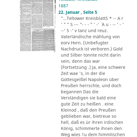
1887
22. Januar , Seite 5
"...Teltower KreisblattS * -- A r
' " " S --- "- - - " ' -' ´ A u - -- ' - '
--' S -' v tanz und reuz.
Vaterländische mählung von
eorv Hvrn. (Unbefugter
Nachdruck ist verboren.) Gold
und Silber tonnte nicht darin
sein, denn das war
(Fortsetzung .) Ja, eine schwere
Zeit wae 's, in der die
Gottesgeißel Napoleon über
Preußen herrschte, und doch
begannen Das die
Verständigen sie bald eine
gute Zeit zu heißen . eine
Kleinod , daß den Preußen
geblieben war, bietreue so
hell, daß es ür ihren irdischen
König, schimmerte ihnen den
Weg wies 1u dem himmlischen