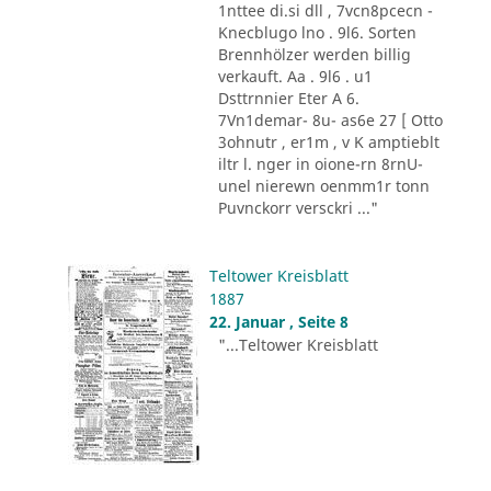
1nttee di.si dll , 7vcn8pcecn -
Knecblugo lno . 9l6. Sorten
Brennhölzer werden billig
verkauft. Aa . 9l6 . u1
Dsttrnnier Eter A 6.
7Vn1demar- 8u- as6e 27 [ Otto
3ohnutr , er1m , v K amptieblt
iltr l. nger in oione-rn 8rnU-
unel nierewn oenmm1r tonn
Puvnckorr versckri ..."
Teltower Kreisblatt
1887
22. Januar , Seite 8
"...Teltower Kreisblatt