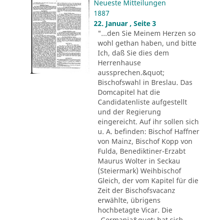
Neueste Mitteilungen
1887
22. Januar , Seite 3
"...den Sie Meinem Herzen so
wohl gethan haben, und bitte
Ich, daß Sie dies dem
Herrenhause
aussprechen.&quot;
Bischofswahl in Breslau. Das
Domcapitel hat die
Candidatenliste aufgestellt
und der Regierung
eingereicht. Auf ihr sollen sich
u. A. befinden: Bischof Haffner
von Mainz, Bischof Kopp von
Fulda, Benediktiner-Erzabt
Maurus Wolter in Seckau
(Steiermark) Weihbischof
Gleich, der vom Kapitel für die
Zeit der Bischofsvacanz
erwählte, übrigens
hochbetagte Vicar. Die
„Germania&quot; hat sich