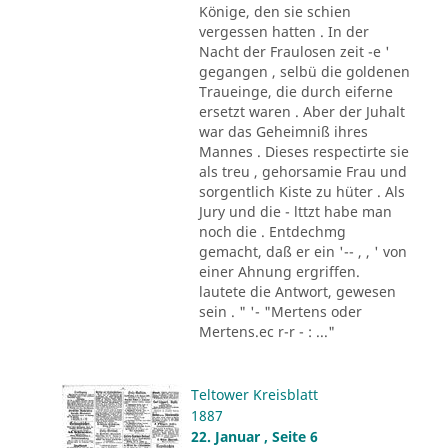
Könige, den sie schien
vergessen hatten . In der
Nacht der Fraulosen zeit -e '
gegangen , selbü die goldenen
Traueinge, die durch eiferne
ersetzt waren . Aber der Juhalt
war das Geheimniß ihres
Mannes . Dieses respectirte sie
als treu , gehorsamie Frau und
sorgentlich Kiste zu hüter . Als
Jury und die - lttzt habe man
noch die . Entdechmg
gemacht, daß er ein '-- , , ' von
einer Ahnung ergriffen.
lautete die Antwort, gewesen
sein . " '- "Mertens oder
Mertens.ec r-r - : ..."
Teltower Kreisblatt
1887
22. Januar , Seite 6