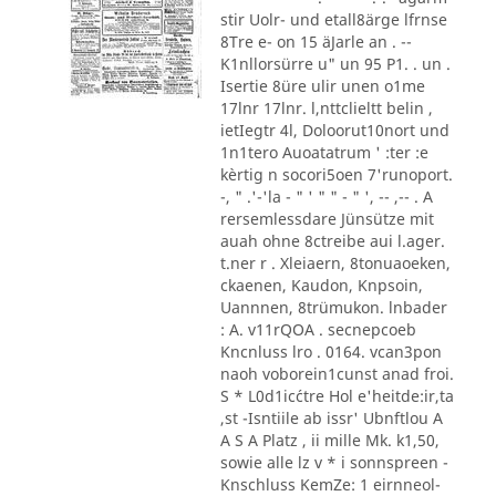
stir Uolr- und etall8ärge lfrnse
8Tre e- on 15 äJarle an . --
K1nllorsürre u" un 95 P1. . un .
Isertie 8üre ulir unen o1me
17lnr 17lnr. l,nttclieltt belin ,
ietIegtr 4l, Doloorut10nort und
1n1tero Auoatatrum ' :ter :e
kèrtig n socori5oen 7'runoport.
-, " .'-'la - " ' " " - " ', -- ,-- . A
rersemlessdare Jünsütze mit
auah ohne 8ctreibe aui l.ager.
t.ner r . Xleiaern, 8tonuaoeken,
ckaenen, Kaudon, Knpsoin,
Uannnen, 8trümukon. lnbader
: A. v11rQOA . secnepcoeb
Kncnluss lro . 0164. vcan3pon
naoh voborein1cunst anad froi.
S * L0d1ic´ctre Hol e'heitde:ir,ta
,st -Isntiile ab issr' Ubnftlou A
A S A Platz , ii mille Mk. k1,50,
sowie alle lz v * i sonnspreen -
Knschluss KemZe: 1 eirnneol-