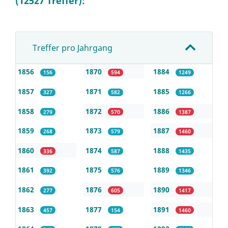
(12527 Treffer):
Treffer pro Jahrgang
1856
1870
1884
156
594
1249
1857
1871
1885
327
582
1266
1858
1872
1886
279
570
1387
1859
1873
1887
268
579
1460
1860
1874
1888
336
587
1435
1861
1875
1889
392
576
1346
1862
1876
1890
277
605
1417
1863
1877
1891
457
154
1460