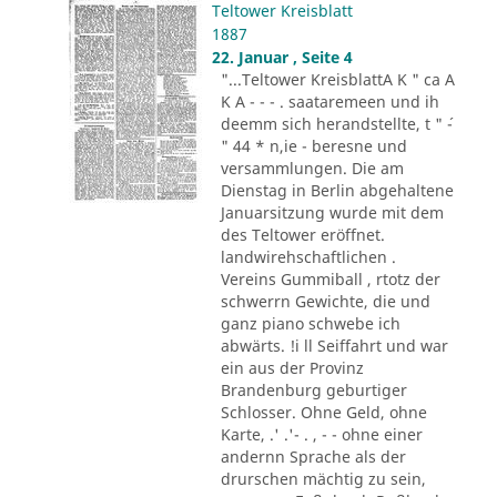
Teltower Kreisblatt
1887
22. Januar , Seite 4
"...Teltower KreisblattA K " ca A
K A - - - . saataremeen und ih
deemm sich herandstellte, t " ´-
" 44 * n,ie - beresne und
versammlungen. Die am
Dienstag in Berlin abgehaltene
Januarsitzung wurde mit dem
des Teltower eröffnet.
landwirehschaftlichen .
Vereins Gummiball , rtotz der
schwerrn Gewichte, die und
ganz piano schwebe ich
abwärts. !i ll Seiffahrt und war
ein aus der Provinz
Brandenburg geburtiger
Schlosser. Ohne Geld, ohne
Karte, .' .'- . , - - ohne einer
andernn Sprache als der
drurschen mächtig zu sein,