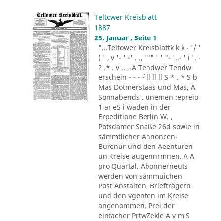
Teltower Kreisblatt
1887
25. Januar , Seite 1
"...Teltower Kreisblattk k k - '/ '
) ' , v '- ' -' . ., '"" ' ' "- '..- ' i '. -
? .* . v .. ,-A Tendwer Tendw
erschein - - - ´- ll ll ll S * . * S b
Mas Dotmerstaas und Mas, A
Sonnabends . unemen :epreio
1 ar e5 i waden in der
Erpeditione Berlin W. ,
Potsdamer Snaße 26d sowie in
sämmtlicher Annoncen-
Burenur und den Aeenturen
un Kreise augennrmnen. A A
pro Quartal. Abonnerneuts
werden von sämmuichen
Post'Anstalten, Briefträgern
und den vgenten im Kreise
angenommen. Prei der
einfacher PrtwZekle A v m S