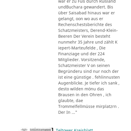
war er zu Fuß durch Rußland
undBuchara gewandert. Bis
über Saisabad hinaus war er
gelangt, oon wo aus er
Rechenschestsberichte des
Schatzmeisters, Derend-Klein-
Beeren Der Verein besteht
nunmehr 35 Jahre und zählt K
iepert-Marteufelde , Die
Finanziage und der 224
Mitglieder. Vorsitzende,
Schatzmeister V on seinen
Begründeru sind nur noch der
ist eine günstige . fehlinnusten
Augenblicke. Je tiefer ich sank ,
desto wilden mönu das
Brausen in den Ohren , ich
glaubte, dae
Trommelfellmüsse mirplatzrn .
Der In ..."
Teltower Kreisblatt