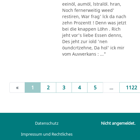
eeinöl, aumöl, lstralöl. hran,
Noch fernerweitig weed'
restiren, War frag' lck da nach
zehn Prozentt ! Denn was jetzt
bei die knappen Löhn . Rich
jeht vor's liebe Essen denns,
Des jeht zur iold 'nen
öundcrtzehne, Da hol' ick mir
vom Auvverkans : ..."
(current)
«
1
2
3
4
5
...
1122
Datenschutz
Nicht angemeldet.
Impressum und Rechtliches