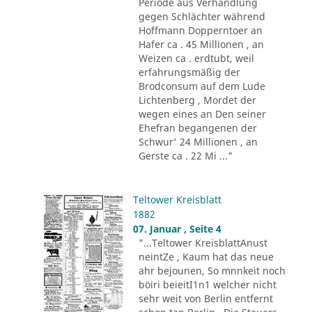
Periode aus Verhandlung
gegen Schlächter während
Hoffmann Dopperntoer an
Hafer ca . 45 Millionen , an
Weizen ca . erdtubt, weil
erfahrungsmäßig der
Brodconsum auf dem Lude
Lichtenberg , Mordet der
wegen eines an Den seiner
Ehefran begangenen der
Schwur' 24 Millionen , an
Gerste ca . 22 Mi ..."
Teltower Kreisblatt
1882
07. Januar , Seite 4
"...Teltower KreisblattAnust
neintZe , Kaum hat das neue
ahr bejounen, So mnnkeit noch
böiri beieitI1n1 welcher nicht
sehr weit von Berlin entfernt