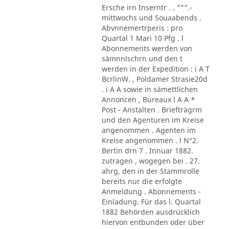
Ersche irn Inserntr . . """.-
mittwochs und Souaabends .
Abvnnemertrperis : pro
Quartal 1 Mari 10 Pfg . l
Abonnements werden von
sämnnlschrn und den t
werden in der Expedition : i A T
BcrlinW. , Poldamer Strasie20d
. i A A sowie in sämettlichen
Annoncen , Bureaux l A A *
Post - Anstalten . Briefträgrm
und den Agenturen im Kreise
angenommen . Agenten im
Kreise angenommen . l N°2.
Bertin drn 7 . Innuar 1882.
zutragen , wogegen bei . 27.
ahrg, den in der Stammrolle
bereits nur die erfolgte
Anmeldung . Abonnements -
Einladung. Für das l. Quartal
1882 Behörden ausdrücklich
hiervon entbunden oder über