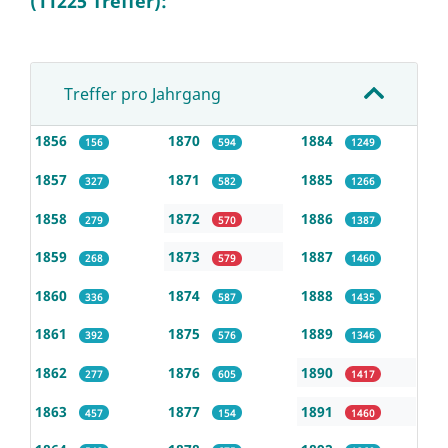
(11225 Treffer):
Treffer pro Jahrgang
1856
1870
1884
156
594
1249
1857
1871
1885
327
582
1266
1858
1872
1886
279
570
1387
1859
1873
1887
268
579
1460
1860
1874
1888
336
587
1435
1861
1875
1889
392
576
1346
1862
1876
1890
277
605
1417
1863
1877
1891
457
154
1460