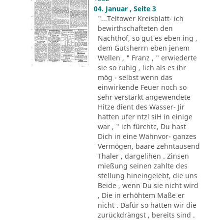
04. Januar , Seite 3
"...Teltower Kreisblatt- ich
bewirthschafteten den
Nachthof, so gut es eben ing ,
dem Gutsherrn eben jenem
Wellen , " Franz , " erwiederte
sie so ruhig , lich als es ihr
mög - selbst wenn das
einwirkende Feuer noch so
sehr verstärkt angewendete
Hitze dient des Wasser- Jir
hatten ufer ntzl siH in einige
war , " ich fürchtc, Du hast
Dich in eine Wahnvor- ganzes
Vermögen, baare zehntausend
Thaler , dargelihen . Zinsen
mießung seinen zahlte des
stellung hineingelebt, die uns
Beide , wenn Du sie nicht wird
, Die in erhöhtem Maße er
nicht . Dafür so hatten wir die
zurückdrängst , bereits sind .