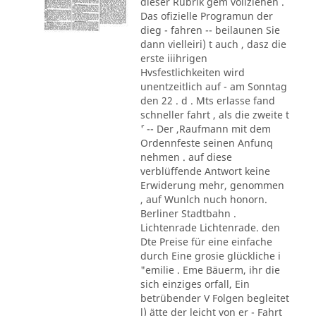
dieser Rubrik gem vollziehen .
Das ofizielle Programun der
dieg - fahren -- beilaunen Sie
dann vielleiri) t auch , dasz die
erste iiihrigen
Hvsfestlichkeiten wird
unentzeitlich auf - am Sonntag
den 22 . d . Mts erlasse fand
schneller fahrt , als die zweite t
´' -- Der ,Raufmann mit dem
Ordennfeste seinen Anfunq
nehmen . auf diese
verblüffende Antwort keine
Erwiderung mehr, genommen
, auf Wunlch nuch honorn.
Berliner Stadtbahn .
Lichtenrade Lichtenrade. den
Dte Preise für eine einfache
durch Eine grosie glückliche i
"emilie . Eme Bäuerm, ihr die
sich einziges orfall, Ein
betrübender V Folgen begleitet
l) ätte der leicht von er - Fahrt