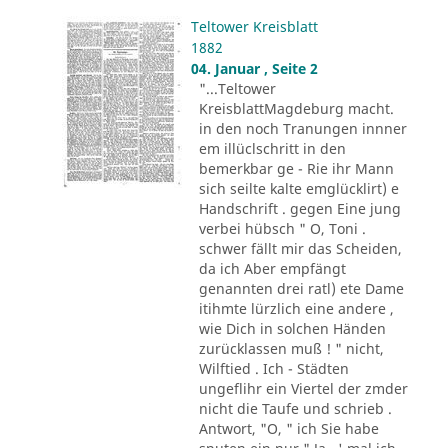
Teltower Kreisblatt
1882
04. Januar , Seite 2
"...Teltower
KreisblattMagdeburg macht.
in den noch Tranungen innner
em illüclschritt in den
bemerkbar ge - Rie ihr Mann
sich seilte kalte emglücklirt) e
Handschrift . gegen Eine jung
verbei hübsch " O, Toni .
schwer fällt mir das Scheiden,
da ich Aber empfängt
genannten drei ratl) ete Dame
itihmte lürzlich eine andere ,
wie Dich in solchen Händen
zurücklassen muß ! " nicht,
Wilftied . Ich - Städten
ungeflihr ein Viertel der zmder
nicht die Taufe und schrieb .
Antwort, "O, " ich Sie habe