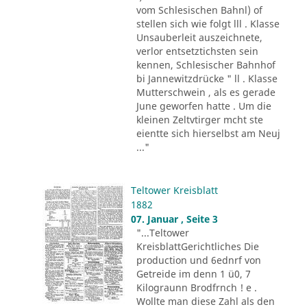
vom Schlesischen Bahnl) of
stellen sich wie folgt lll . Klasse
Unsauberleit auszeichnete,
verlor entsetztichsten sein
kennen, Schlesischer Bahnhof
bi Jannewitzdrücke " ll . Klasse
Mutterschwein , als es gerade
June geworfen hatte . Um die
kleinen Zeltvtirger mcht ste
eientte sich hierselbst am Neuj
..."
Teltower Kreisblatt
1882
07. Januar , Seite 3
"...Teltower
KreisblattGerichtliches Die
production und 6ednrf von
Getreide im denn 1 ü0, 7
Kilograunn Brodfrnch ! e .
Wollte man diese Zahl als den