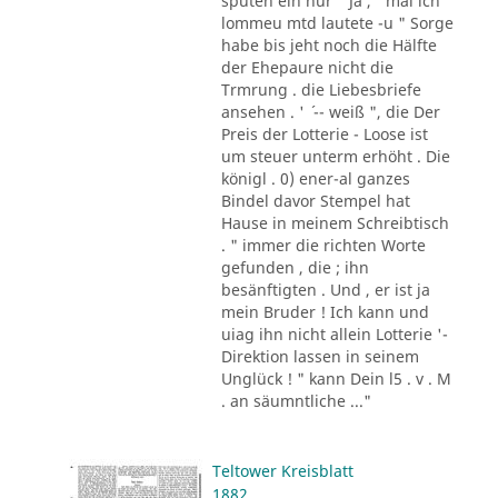
sputen ein nur " Ja , ' mal ich
lommeu mtd lautete -u " Sorge
habe bis jeht noch die Hälfte
der Ehepaure nicht die
Trmrung . die Liebesbriefe
ansehen . ' ´ -- weiß ", die Der
Preis der Lotterie - Loose ist
um steuer unterm erhöht . Die
königl . 0) ener-al ganzes
Bindel davor Stempel hat
Hause in meinem Schreibtisch
. " immer die richten Worte
gefunden , die ; ihn
besänftigten . Und , er ist ja
mein Bruder ! Ich kann und
uiag ihn nicht allein Lotterie '-
Direktion lassen in seinem
Unglück ! " kann Dein l5 . v . M
. an säumntliche ..."
Teltower Kreisblatt
1882