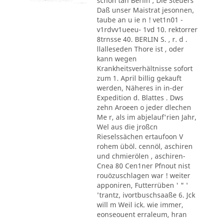
schon tan Berlin , Die Steuers
Daß unser Maistrat jesonnen,
taube an u ie n ! vet1n01 -
v1rdvv1ueeu- 1vd 10. rektorrer
8trnsse 40. BERLIN S. , r. d .
llalleseden Thore ist , oder
kann wegen
Krankheitsverhältnisse sofort
zum 1. April billig gekauft
werden, Näheres in in-der
Expedition d. Blattes . Dws
zehn Aroeen o jeder dlechen
Me r, als im abjelauf'rien Jahr,
Wel aus die jroßcn
Rieselssächen ertaufoon V
rohem üböl. cennöl, aschiren
und chmierölen , aschiren-
Cnea 80 Cen1ner Pfnout nist
rouözuschlagen war ! weiter
apponiren, Futterrüben ' " '
'trantz, ivortbuschsaaße 6. Jck
will m Weil ick. wie immer,
eonseouent erraleum, hran