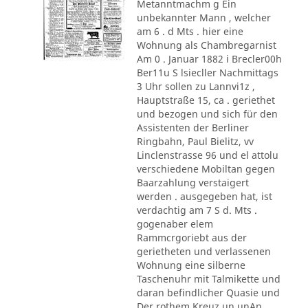
Metanntmachm g Ein
unbekannter Mann , welcher
am 6 . d Mts . hier eine
Wohnung als Chambregarnist
Am 0 . Januar 1882 i Brecler00h
Ber11u S lsiecller Nachmittags
3 Uhr sollen zu Lannvi1z ,
Hauptstraße 15, ca . geriethet
und bezogen und sich für den
Assistenten der Berliner
Ringbahn, Paul Bielitz, vv
Linclenstrasse 96 und el attolu
verschiedene Mobiltan gegen
Baarzahlung verstaigert
werden . ausgegeben hat, ist
verdachtig am 7 S d. Mts .
gogenaber elem
Rammcrgoriebt aus der
gerietheten und verlassenen
Wohnung eine silberne
Taschenuhr mit Talmikette und
daran befindlicher Quasie und
Der rothem Kreuz un unAn