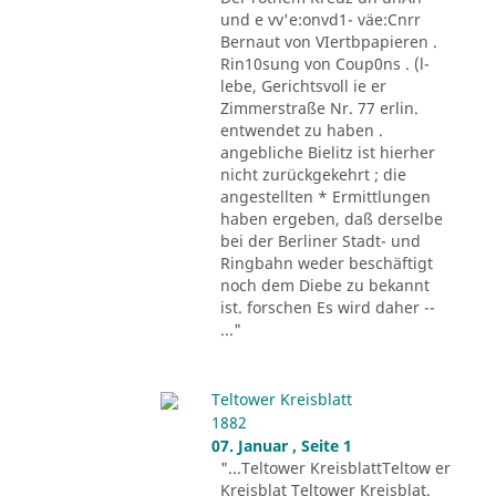
und e vv'e:onvd1- väe:Cnrr
Bernaut von VIertbpapieren .
Rin10sung von Coup0ns . (l-
lebe, Gerichtsvoll ie er
Zimmerstraße Nr. 77 erlin.
entwendet zu haben .
angebliche Bielitz ist hierher
nicht zurückgekehrt ; die
angestellten * Ermittlungen
haben ergeben, daß derselbe
bei der Berliner Stadt- und
Ringbahn weder beschäftigt
noch dem Diebe zu bekannt
ist. forschen Es wird daher --
..."
Teltower Kreisblatt
1882
07. Januar , Seite 1
"...Teltower KreisblattTeltow er
Kreisblat Teltower Kreisblat.