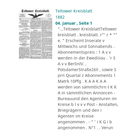
Teltower Kreisblatt
1882
04. Januar , Seite 1
"...Teltower KreisblattTeltower
kreisblatt . kreisblatt. r"' r * ""
e. " Erscheint Inserate v
Mittwochs und Sonnabends .
Abonnementspreis : 1 A v v
werden in der Ewediiiou . 'r S
A v v BerlinlV. ,
PotsdamerStraße26li , sowie S
prn Quartal z Abonnements 1
Matrk 10Pfg . K A A K A A
werden von sämmtlichrn t K K
A in sämmtlichen Annoncen -
Bureauund den Agenturen im
Kreise b l v v v Post - Anstalten,
Briegrägern und den i
Agenten im Kreise
angenommen . - " ' i K G i b
angenommen . N°1 . . Verun