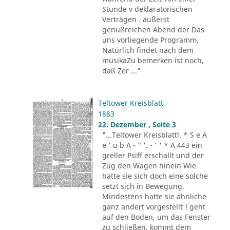
Stunde v deklaratorischen
Verträgen . äußerst
genußreichen Abend der Das
uns vorliegende Programm,
Natürlich findet nach dem
musikaZu bemerken ist noch,
daß Zer ..."
Teltower Kreisblatt
1883
22. Dezember , Seite 3
"...Teltower Kreisblattl. * S e A
e ' u b A - " '. - ' ' * A 443 ein
greller Psiff erschallt und der
Zug den Wagen hinein Wie
hatte sie sich doch eine solche
setzt sich in Bewegung.
Mindestens hatte sie ähnliche
ganz andert vorgestellt ! geht
auf den Boden, um das Fenster
zu schließen, kommt dem