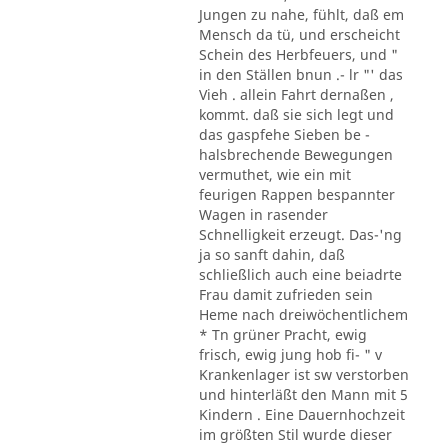
Jungen zu nahe, fühlt, daß em
Mensch da tü, und erscheicht
Schein des Herbfeuers, und "
in den Ställen bnun .- lr "' das
Vieh . allein Fahrt dernaßen ,
kommt. daß sie sich legt und
das gaspfehe Sieben be -
halsbrechende Bewegungen
vermuthet, wie ein mit
feurigen Rappen bespannter
Wagen in rasender
Schnelligkeit erzeugt. Das-'ng
ja so sanft dahin, daß
schließlich auch eine beiadrte
Frau damit zufrieden sein
Heme nach dreiwöchentlichem
* Tn grüner Pracht, ewig
frisch, ewig jung hob fi- " v
Krankenlager ist sw verstorben
und hinterläßt den Mann mit 5
Kindern . Eine Dauernhochzeit
im größten Stil wurde dieser