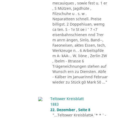
mecauiques , sowie fest u. 1 er
, S Mützen, Jagdhüte ,
Filzschuhe u . s. w .
Neparatteen schnell. Preise
billigst. 2 Doppehiuan, wemg
ca ten. S - 1v St oe i ' 7 <7
eisenbahnschienen nnd 7rer
m anrn ängen, Sinlo, Band--,
Faeoneisen, aktes Essen, tech,
Werkzeuge n. . 6 Arbeitspfde
m A- kAA-.. W. liöne , Zerlin ZW
, lbelm - 8trasse 6
Trägeneichnungen stehen auf
Wunsch ern zu Diensten. Abfe
- Kälber im Januarinnd Februar
wieder zu Stück g0 Mark 50 ..."
Teltower Kreisblatt
1883
22. Dezember , Seite 8
"...Teltower KreisblattA '* * ' -