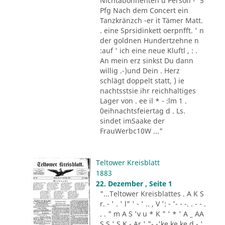
Nichtabonnenten u Person -' 5
Pfg Nach dem Concert ein
Tanzkränzch -er it Tämer Matt.
. eine Sprsidinkett oerpnfft. ' n
der goldnen Hundertzehne n
:auf ' ich eine neue Kluftl , : .
An mein erz sinkst Du dann
willig .-)und Dein . Herz
schlägt doppelt statt, ) ie
nachtsstsie ihr reichhaltiges
Lager von . ee il * - :lm 1 .
0eihnachtsfeiertag d . Ls.
sindet imSaake der
FrauWerbc10W ..."
Teltower Kreisblatt
1883
22. Dezember , Seite 1
"...Teltower Kreisblattes . A K S
r. - ' . ' l" ' - ' .. , V ': - '- - -. . - - .
. . " m A S 'v u * K " ' * ' A _ AA
S S ' S K - Ar ' "- -'ke ke ke d - '