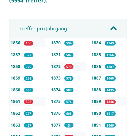
(9594 Treffer):
Treffer pro Jahrgang
1856
1870
1884
156
594
1249
1857
1871
1885
327
582
1266
1858
1872
1886
279
570
1387
1859
1873
1887
268
579
1460
1860
1874
1888
336
587
1435
1861
1875
1889
392
576
1346
1862
1876
1890
277
605
1417
1863
1877
1891
457
154
1460