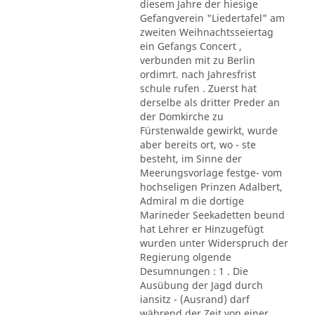
diesem Jahre der hiesige
Gefangverein "Liedertafel" am
zweiten Weihnachtsseiertag
ein Gefangs Concert ,
verbunden mit zu Berlin
ordimrt. nach Jahresfrist
schule rufen . Zuerst hat
derselbe als dritter Preder an
der Domkirche zu
Fürstenwalde gewirkt, wurde
aber bereits ort, wo - ste
besteht, im Sinne der
Meerungsvorlage festge- vom
hochseligen Prinzen Adalbert,
Admiral m die dortige
Marineder Seekadetten beund
hat Lehrer er Hinzugefügt
wurden unter Widerspruch der
Regierung olgende
Desumnungen : 1 . Die
Ausübung der Jagd durch
iansitz - (Ausrand) darf
während der Zeit von einer