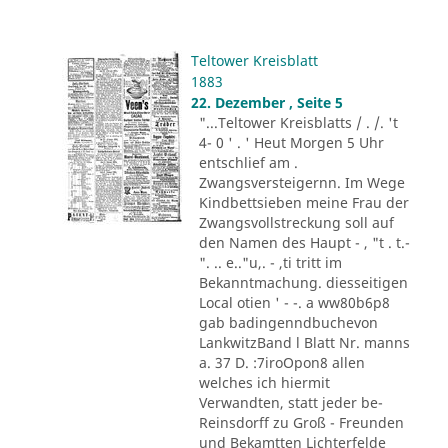
Teltower Kreisblatt
1883
22. Dezember , Seite 5
"...Teltower Kreisblatts / . /. 't
4- 0 ' . ' Heut Morgen 5 Uhr
entschlief am .
Zwangsversteigernn. Im Wege
Kindbettsieben meine Frau der
Zwangsvollstreckung soll auf
den Namen des Haupt - , "t . t.-
". .. e.."u,. - ,ti tritt im
Bekanntmachung. diesseitigen
Local otien ' - -. a ww80b6p8
gab badingenndbuchevon
LankwitzBand l Blatt Nr. manns
a. 37 D. :7iroOpon8 allen
welches ich hiermit
Verwandten, statt jeder be-
Reinsdorff zu Groß - Freunden
und Bekamtten Lichterfelde