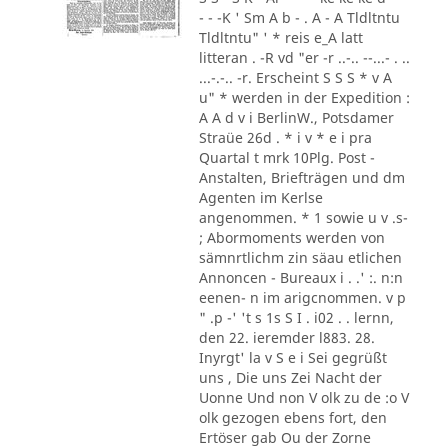
- - -K ' Sm A b - . A - A Tldltntu
Tldltntu" ' * reis e_A latt
litteran . -R vd "er -r ..-.. --...- . ..
...-.-.. -r. Erscheint S S S * v A
u" * werden in der Expedition :
A A d v i BerlinW., Potsdamer
Straüe 26d . * i v * e i pra
Quartal t mrk 10Plg. Post -
Anstalten, Briefträgen und dm
Agenten im Kerlse
angenommen. * 1 sowie u v .s-
; Abormoments werden von
sämnrtlichm zin säau etlichen
Annoncen - Bureaux i . .' :. n:n
eenen- n im arigcnommen. v p
" .p -' 't s 1s S I . i02 . . lernn,
den 22. ieremder l883. 28.
Inyrgt' la v S e i Sei gegrüßt
uns , Die uns Zei Nacht der
Uonne Und non V olk zu de :o V
olk gezogen ebens fort, den
Ertöser gab Ou der Zorne