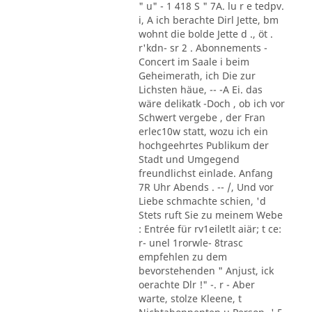
" u" - 1 418 S " 7A. lu r e tedpv.
i, A ich berachte Dirl Jette, bm
wohnt die bolde Jette d ., öt .
r'kdn- sr 2 . Abonnements -
Concert im Saale i beim
Geheimerath, ich Die zur
Lichsten häue, -- -A Ei. das
wäre delikatk -Doch , ob ich vor
Schwert vergebe , der Fran
erlec10w statt, wozu ich ein
hochgeehrtes Publikum der
Stadt und Umgegend
freundlichst einlade. Anfang
7R Uhr Abends . -- /, Und vor
Liebe schmachte schien, 'd
Stets ruft Sie zu meinem Webe
: Entrée für rv1eiletlt aiär; t ce:
r- unel 1rorwle- 8trasc
empfehlen zu dem
bevorstehenden " Anjust, ick
oerachte Dlr !" -. r - Aber
warte, stolze Kleene, t