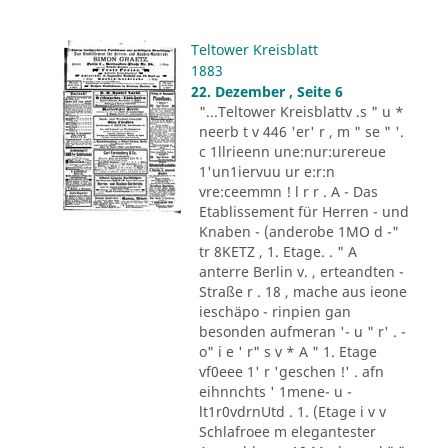
Teltower Kreisblatt
1883
22. Dezember , Seite 6
"...Teltower Kreisblattv .s " u *
neerb t v 446 'er' r , m " se " '.
c 1llrieenn une:nur:urereue
1'un1iervuu ur e:r:n
vre:ceemmn ! l r r . A - Das
Etablissement für Herren - und
Knaben - (anderobe 1MO d -"
tr 8KETZ , 1. Etage. . " A
anterre Berlin v. , erteandten -
Straße r . 18 , mache aus ieone
ieschäpo - rinpien gan
besonden aufmeran '- u " r' . -
o" i e ' r" s v * A " 1. Etage
vf0eee 1' r 'geschen !' . afn
eihnnchts ' 1mene- u -
lt1r0vdrnUtd . 1. (Etage i v v
Schlafroee m elegantester