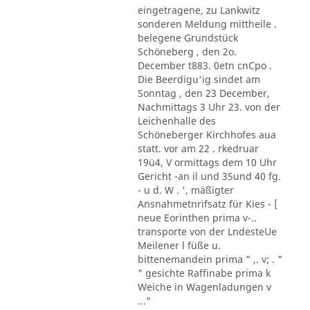
eingetragene, zu Lankwitz
sonderen Meldung mittheile .
belegene Grundstück
Schöneberg , den 2o.
December t883. 0etn cnCpo .
Die Beerdigu'ig sindet am
Sonntag , den 23 December,
Nachmittags 3 Uhr 23. von der
Leichenhalle des
Schöneberger Kirchhofes aua
statt. vor am 22 . rkedruar
19ü4, V ormittags dem 10 Uhr
Gericht -an il und 35und 40 fg.
- u d. W . ', mäßigter
Ansnahmetnrifsatz für Kies - [
neue Eorinthen prima v-..
transporte von der LndesteUe
Meilener l füße u.
bittenemandein prima " ,. v; . "
" gesichte Raffinabe prima k
Weiche in Wagenladungen v
..."