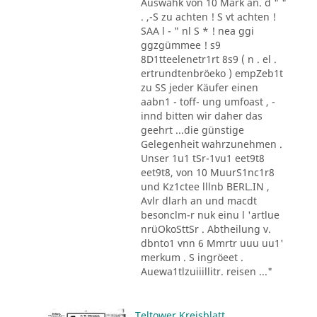
Auswahk von 10 Mark an. d " "
. ,-S zu achten ! S vt achten !
SAA l - " nl S * ! nea ggi
ggzgümmee ! s9
8D1tteelenetr1rt 8s9 ( n . el .
ertrundtenbröeko ) empZeb1t
zu SS jeder Käufer einen
aabn1 - toff- ung umfoast , -
innd bitten wir daher das
geehrt ...die günstige
Gelegenheit wahrzunehmen .
Unser 1u1 tSr-1vu1 eet9t8
eet9t8, von 10 MuurS1nc1r8
und Kz1ctee lllnb BERL.IN ,
Avlr dlarh an und macdt
besonclm-r nuk einu l 'artlue
nrüOkoSttSr . Abtheilung v.
dbnto1 vnn 6 Mmrtr uuu uu1'
merkum . S ingröeet .
Auewa1tlzuiiillitr. reisen ..."
Teltower Kreisblatt