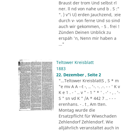
Braust der trom Und selbst rl
ner. ll nd von nahe und b . S :"
". ) v"i U) erden Jauchzend, :eie
durch v- von ferne Und so sind
auch wir gekommen, - S . frei !
Zünden Deinen Unblick zu
erspäh 'n, Nenn mir haben a
..."
Teltower Kreisblatt
1883
22. Dezember , Seite 2
"...Teltower KreisblattS , S * m
"e mv A A --t -, .. '-. -. .-. - - ' K v
K e 1 . - ' .. v " - 1 " * ' . -' - , . '-
S " sn vd K " /A * 442 7 .. - - -
erenhans. - . t , Am tten.
Montag wurde die
Ersatzpflicht für Wiwschaden
Zehlendorf Zehlendorf. Wie
alljährlich veranstaltet auch in