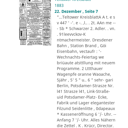
1883
22. Dezember , Seite 7
"...Teltower KreisblattA A t. e s
v 447 ' -'. e -. ,l.. . 2t. AAn me --
- Sb * Schwarzer 2. Adler. . vn.
. 91leevvckov-K
ntmachermeister. Dresdener
Bahn , Station Brand , Göi
Eisenbahn, vectaufr : '-
Wechnachts-Feiertag we
briüaute atsttllung mit neuem
Programme. 2 Lttthauer
Wagenpfe oranne Waoache,
5jähr , 5' 5 " u.. 6 " sehr- gari
Berlin, Potsdamer-Strasze Nr.
l41 Strasze l41, Link-Straße-
uid Potsdamer-Platz- Ecke,
Fabrik und Lager elegantester
Filzund Seidenlitte , 0dapeaux
* Kasseneröffnung 6 '/- Uhr. --
Anfang 7 '/- Uhr. Alles Nähern
die Zettel . K . Krücr, Director.