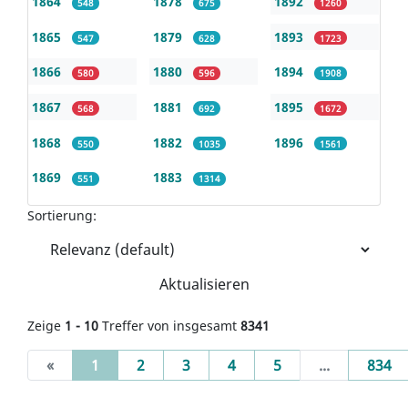
1864
1878
1892
548
675
1260
1865
1879
1893
547
628
1723
1866
1880
1894
580
596
1908
1867
1881
1895
568
692
1672
1868
1882
1896
550
1035
1561
1869
1883
551
1314
Sortierung:
Aktualisieren
Zeige
1 - 10
Treffer von insgesamt
8341
(current)
«
1
2
3
4
5
...
834