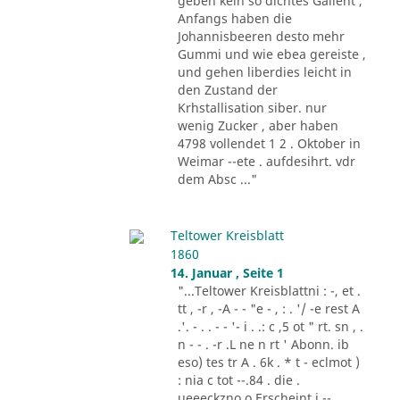
geben kein so dichtes Gallent ,
Anfangs haben die
Johannisbeeren desto mehr
Gummi und wie ebea gereiste ,
und gehen liberdies leicht in
den Zustand der
Krhstallisation siber. nur
wenig Zucker , aber haben
4798 vollendet 1 2 . Oktober in
Weimar --ete . aufdesihrt. vdr
dem Absc ..."
Teltower Kreisblatt
1860
14. Januar , Seite 1
"...Teltower Kreisblattni : -, et .
tt , -r , -A - - "e - , : . '/ -e rest A
.'. - . . - - '- i . .: c ,5 ot " rt. sn , .
n - - . -r .L ne n rt ' Abonn. ib
eso) tes tr A . 6k . * t - eclmot )
: nia c tot --.84 . die .
ueeeckzno o Erscheint j --