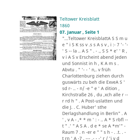
Teltower Kreisblatt
1860
07. Januar , Seite 1
"...Teltower KreisblattA S S m u
e " i S K ss v .s s A s v , i :- 7 '- '-
' S -- la .. A S " . - ., S S * e' ' R ,
v i A S v Erscheint abend jeden
und Sonnist in h , K A m s .
Abvtu . " '- - ' n,. v früh
Charlottenburg ziehen durch
guswärts zu beh die ExveA S '
sd r- .. - n/ -e " e ' A dition ,
Kirchstraße 26 , du ,xch alle r --
r rd h " . A Post-uslatten und
die J. . C. Huber' sthe
Derlagshandlung in Berlin" . A
' , v A - ,* * m ' : - .. A * S rbfl --
t " .' " A S A . d e * se A *m'" -
Raum 7 . n -er e " " s h - . .t. . -
t rn ' A -7 . --- .- - -' r / 'i v d