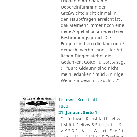
Frieden n nd / däß die
Uebereinfümmnn der
Großwichte nicht einmal in
den Hauptfragen erreicht ist ,
daß vielmehr immer noch eine
neue Appellallon an -den leren
Bestimmungsgrand, Die -
Fragen sind von die Kanonen /
gemacht werbn kann . der Art,
lichen Dingen stehm die
Gedanken. Gotte . ui,.ort A sagt
: ' "Eure Gidaunn sind nicht
meini edanken ' müd .Enir ige
Wenn - indessin . . auch' ..."
Teltower Kreisblatt
1860
21. Januar , Seite 1
"...Teltower KreisblattT . eltw .
t'sblitt. ' eltwv S S i e . v b -' S"
v K " S S . A i . -. A . . ri . " -e S i)
- sa - . l ' . il ' l 't r " S Erscheint