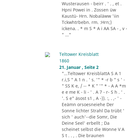
Wusterausen - beirr . ' . , et .
Hpni Powei in . Zossen üw
Kaustü- Hrn. Nobaläww 'iin
Tckwhtrbebn. rm. :Hrn;)
ickena. . * m S * A i AA SA - , v -
" ..."
Teltower Kreisblatt
1860
21. Januar , Seite 2
"...Teltower KreisblattA S A 1
r.i,S " A 1 n . ' s. '" * -r b " s ' -
" SS K e, / -- * K " '" * - A A *m
e e me K - li - ' . A 7 - r- S h . ' .
'. S e" äsost s1 , A -)). :, . ,- ' -
Eeämn orsoesneiehe Der
Sonne lichter Strahl Da trübt '
sich ' auch'--die Somr, Die
Deine Seel' erbellt ; Da
scheinet selbst die Wonne V A
S t . . , . Die braunen