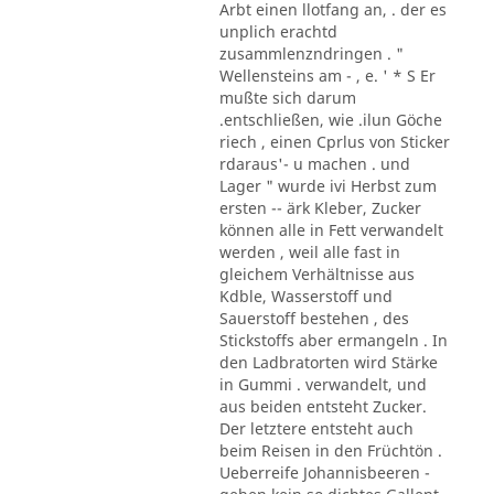
Arbt einen llotfang an, . der es
unplich erachtd
zusammlenzndringen . "
Wellensteins am - , e. ' * S Er
mußte sich darum
.entschließen, wie .ilun Göche
riech , einen Cprlus von Sticker
rdaraus'- u machen . und
Lager " wurde ivi Herbst zum
ersten -- ärk Kleber, Zucker
können alle in Fett verwandelt
werden , weil alle fast in
gleichem Verhältnisse aus
Kdble, Wasserstoff und
Sauerstoff bestehen , des
Stickstoffs aber ermangeln . In
den Ladbratorten wird Stärke
in Gummi . verwandelt, und
aus beiden entsteht Zucker.
Der letztere entsteht auch
beim Reisen in den Früchtön .
Ueberreife Johannisbeeren -