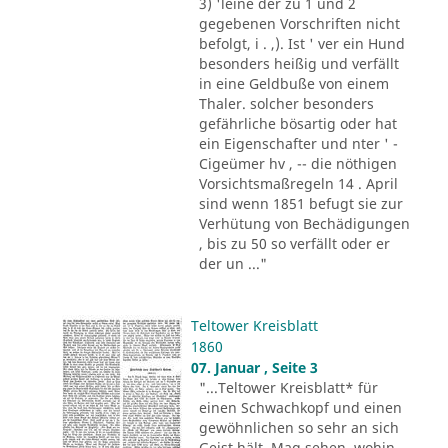
3) 'leine der zu 1 und 2
gegebenen Vorschriften nicht
befolgt, i . ,). Ist ' ver ein Hund
besonders heißig und verfällt
in eine Geldbuße von einem
Thaler. solcher besonders
gefährliche bösartig oder hat
ein Eigenschafter und nter ' -
Cigeümer hv , -- die nöthigen
Vorsichtsmaßregeln 14 . April
sind wenn 1851 befugt sie zur
Verhütung von Bechädigungen
, bis zu 50 so verfällt oder er
der un ..."
Teltower Kreisblatt
1860
07. Januar , Seite 3
"...Teltower Kreisblatt* für
einen Schwachkopf und einen
gewöhnlichen so sehr an sich
Geist hält, Mag sehen, wohin