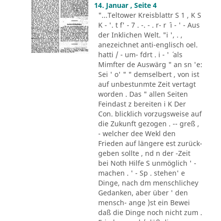
14. Januar , Seite 4
"...Teltower Kreisblattr S 1 , K S
K - '. t f' - 7 . -. - . r- r ´ i - ' - Aus
der Inklichen Welt. "i ', . ,
anezeichnet anti-englisch oel.
hatti / - um- fdrt . i - ' ´ als
Mimfter de Auswärg " an sn 'e:
Sei ' o' " " demselbert , von ist
auf unbestunmte Zeit vertagt
worden . Das " allen Seiten
Feindast z bereiten i K Der
Con. blicklich vorzugsweise auf
die Zukunft gezogen . -- greß ,
- welcher dee Wekl den
Frieden auf längere est zurück-
geben sollte , nd n der -Zeit
bei Noth Hilfe S unmöglich ' -
machen . ' - Sp . stehen' e
Dinge, nach dm menschlichey
Gedanken, aber über ' den
mensch- ange )st ein Bewei
daß die Dinge noch nicht zum .