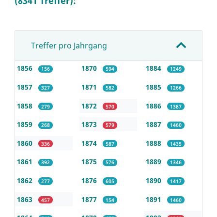
(8341 Treffer):
Treffer pro Jahrgang
1856
1870
1884
156
594
1249
1857
1871
1885
327
582
1266
1858
1872
1886
279
570
1387
1859
1873
1887
268
579
1460
1860
1874
1888
336
587
1435
1861
1875
1889
392
576
1346
1862
1876
1890
277
605
1417
1863
1877
1891
457
154
1460