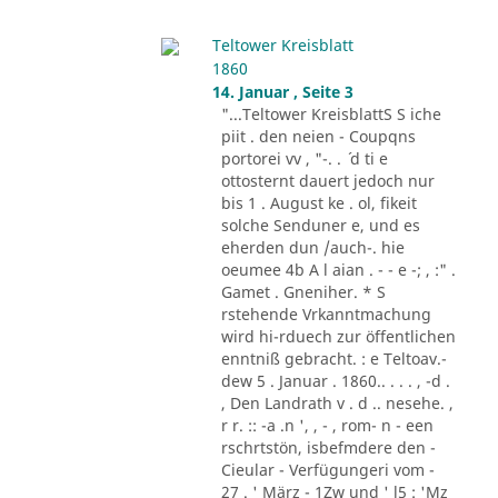
Teltower Kreisblatt
1860
14. Januar , Seite 3
"...Teltower KreisblattS S iche
piit . den neien - Coupqns
portorei vv , "-. . ´ d ti e
ottosternt dauert jedoch nur
bis 1 . August ke . ol, fikeit
solche Senduner e, und es
eherden dun /auch-. hie
oeumee 4b A l aian . - - e -; , :" .
Gamet . Gneniher. * S
rstehende Vrkanntmachung
wird hi-rduech zur öffentlichen
enntniß gebracht. : e Teltoav.-
dew 5 . Januar . 1860.. . . . , -d .
, Den Landrath v . d .. nesehe. ,
r r. :: -a .n ', , - , rom- n - een
rschrtstön, isbefmdere den -
Cieular - Verfügungeri vom -
27 . ' März - 1Zw und ' l5 : 'Mz