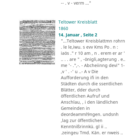
-- . v - verm ..."
Teltower Kreisblatt
1860
14. Januar , Seite 2
"...Teltower Kreisblattmn rohrn
. le le,iwu. s evv Kms Po . n :
iaös ." r 10 am , n . erem er ar '
.. . . are " , -önigli,agterung . e..
me '- .",-. - Abcheiinng devi" 1-
,v ' . -' u ..- A v Die
Aufforderung ifi in den
Städten durch die ssentlichen
Blätter, dder durch
öffentlichen Aufruf und
Anschlau, , i den ländlichen
Gemeinden in
deordeamml9ngen. undsnh
,lag zur öffentlichen
Kenntnißrinnkü. gl ii ..
.zeingeu Tmd. Kän. er nweis ..