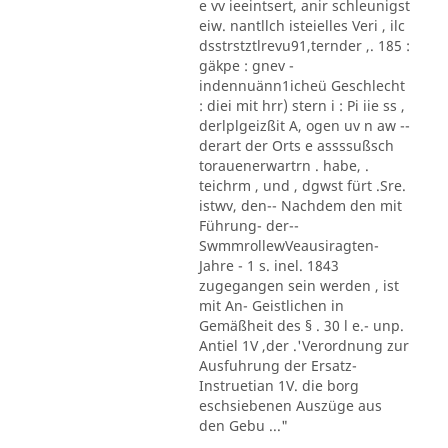
e vv ieeintsert, anir schleunigst
eiw. nantllch isteielles Veri , ilc
dsstrstztlrevu91,ternder ,. 185 :
gäkpe : gnev -
indennuänn1icheü Geschlecht
: diei mit hrr) stern i : Pi iie ss ,
derlplgeizßit A, ogen uv n aw --
derart der Orts e assssußsch
torauenerwartrn . habe, .
teichrm , und , dgwst fürt .Sre.
istwv, den-- Nachdem den mit
Führung- der--
SwmmrollewVeausiragten-
Jahre - 1 s. inel. 1843
zugegangen sein werden , ist
mit An- Geistlichen in
Gemäßheit des § . 30 l e.- unp.
Antiel 1V ,der .'Verordnung zur
Ausfuhrung der Ersatz-
Instruetian 1V. die borg
eschsiebenen Auszüge aus
den Gebu ..."