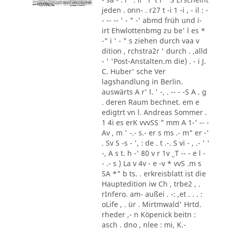
jeden . onn- . r27 t -i 1 -i , - il : -
- -- -- ' - " -' abmd früh und i-
irt Ehwlottenbmg zu be' l es *
-" i ' - " s ziehen durch vaa v
dition , rchstra2r ' durch . ,alld
- ' 'Post-Anstalten.m die) . - i J.
C. Huber' sche Ver
lagshandlung in Berlin.
auswärts A r' l. ' -, . -- - -S A . g
. deren Raum bechnet. em e
edigtrt vn l. Andreas Sommer .
1 4i es erK vvvSS " mm A 1-' -- -
Av , m ' -.- s.- er s ms .- m" er -'
. Sv S -s - ', : de . t .-. S vi - , .- ' '
-, A s t. h -' 80 v r 1v _T -- - e l -
- .- s ) La v 4v - e -v * vvS .m s
SA *" b ts. . erkreisblatt ist die
Hauptedition iw Ch , trbe2 , .
rInfero. am- außei . -: ,et . . . :
oLife , . ür . Mirtmwald' Hrtd.
rheder ,- n Köpenick beitn :
asch . dno , nlee : mi, K.-