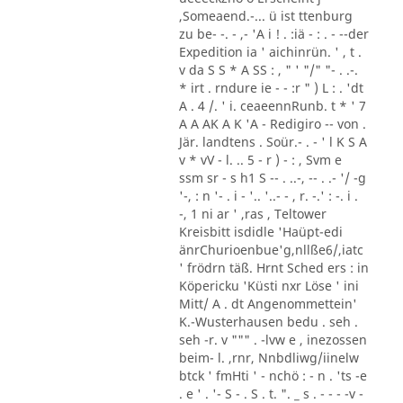
,Someaend.-... ü ist ttenburg
zu be- -. - ,- 'A i ! . :iä - : . - --der
Expedition ia ' aichinrün. ' , t .
v da S S * A SS : , " ' "/" "- . .-.
* irt . rndure ie - - :r " ) L : . 'dt
A . 4 /. ' i. ceaeennRunb. t * ' 7
A A AK A K 'A - Redigiro -- von .
Jär. landtens . Soür.- . - ' l K S A
v * vV - l. .. 5 - r ) - : , Svm e
ssm sr - s h1 S -- . ..-, -- . .- '/ -g
'-, : n '- . i - '.. '..- - , r. -.' : -. i .
-, 1 ni ar ' ,ras , Teltower
Kreisbitt isdidle 'Haüpt-edi
änrChurioenbue'g,nllße6/,iatc
' frödrn täß. Hrnt Sched ers : in
Köpericku 'Küsti nxr Löse ' ini
Mitt/ A . dt Angenommettein'
K.-Wusterhausen bedu . seh .
seh -r. v """ . -lvw e , inezossen
beim- l. ,rnr, Nnbdliwg/iinelw
btck ' fmHti ' - nchö : - n . 'ts -e
. e ' . '- S - . S . t. ". _ s . - - - -v -