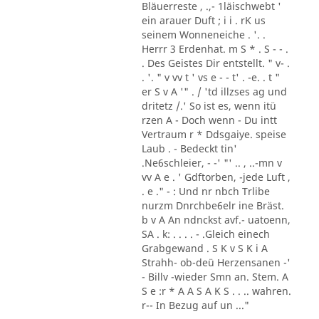
Bläuerreste , .,- 1läischwebt '
ein arauer Duft ; i i . rK us
seinem Wonneneiche . '. .
Herrr 3 Erdenhat. m S * . S - - .
. Des Geistes Dir entstellt. " v- .
. '. " v vv t ' vs e - - t' . -e. . t "
er S v A '" . / 'td illzses ag und
dritetz /.' So ist es, wenn itü
rzen A - Doch wenn - Du intt
Vertraum r * Ddsgaiye. speise
Laub . - Bedeckt tin'
.Ne6schleier, - -' "' .. , ..-mn v
vv A e . ' Gdftorben, -jede Luft ,
. e ." - : Und nr nbch Trlibe
nurzm Dnrchbe6elr ine Bräst.
b v A An ndnckst avf.- uatoenn,
SA . k: . . . . - .Gleich einech
Grabgewand . S K v S K i A
Strahh- ob-deü Herzensanen -'
- Billv -wieder Smn an. Stem. A
S e :r * A A S A K S . . .. wahren.
r-- In Bezug auf un ..."