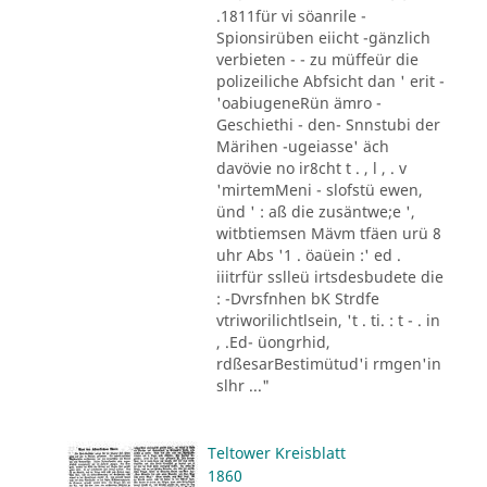
.1811für vi söanrile -
Spionsirüben eiicht -gänzlich
verbieten - - zu müffeür die
polizeiliche Abfsicht dan ' erit -
'oabiugeneRün ämro -
Geschiethi - den- Snnstubi der
Märihen -ugeiasse' äch
davövie no ir8cht t . , l , . v
'mirtemMeni - slofstü ewen,
ünd ' : aß die zusäntwe;e ',
witbtiemsen Mävm tfäen urü 8
uhr Abs '1 . öaüein :' ed .
iiitrfür sslleü irtsdesbudete die
: -Dvrsfnhen bK Strdfe
vtriworilichtlsein, 't . ti. : t - . in
, .Ed- üongrhid,
rdßesarBestimütud'i rmgen'in
slhr ..."
Teltower Kreisblatt
1860