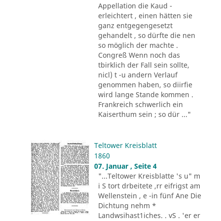
Appellation die Kaud -
erleichtert , einen hätten sie
ganz entgegengesetzt
gehandelt , so dürfte die nen
so möglich der machte .
Congreß Wenn noch das
tbirklich der Fall sein sollte,
nicl) t -u andern Verlauf
genommen haben, so diirfie
wird lange Stande kommen .
Frankreich schwerlich ein
Kaiserthum sein ; so dür ..."
Teltower Kreisblatt
1860
07. Januar , Seite 4
"...Teltower Kreisblatte 's u" m
i S tort drbeitete ,rr eifrigst am
Wellenstein , e -in fünf Ane Die
Dichtung nehm *
Landwsihast1iches. . vS . 'er er