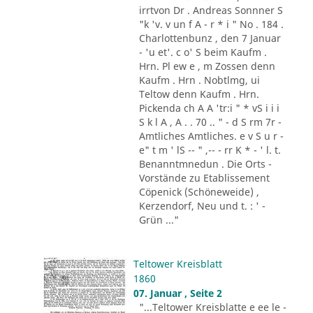
irrtvon Dr . Andreas Sonnner S
"k 'v. v un f A - r * i " No . 184 .
Charlottenbunz , den 7 Januar
- 'u et'. c o' S beim Kaufm .
Hrn. Pl ew e , m Zossen denn
Kaufm . Hrn . Nobtlmg, ui
Teltow denn Kaufm . Hrn.
Pickenda ch A A 'tr:i " * vS i i i
S k l A , A . . 70 .. " - d S rm 7r -
Amtliches Amtliches. e v S u r -
e" t m ' lS -- " ,-- - rr K * - ' l. t.
Benanntmnedun . Die Orts -
Vorstände zu Etablissement
Cöpenick (Schöneweide) ,
Kerzendorf, Neu und t. : ' -
Grün ..."
Teltower Kreisblatt
1860
07. Januar , Seite 2
"...Teltower Kreisblatte e ee le -