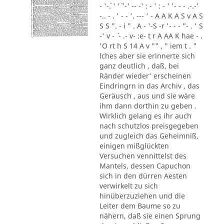
- '-´. ' '´ '-' -- -' : - ' : - ' '- - - .-.-'
-.. - . ' - - '. --- ' - A A K A S v A S
S S ". - i " . A - '-S -r '- - - "- . ' S
-' v - ´ - .- v- :e- t r A AA K hae - .
'O rt h S 14 A v "" , " iem t . "
lches aber sie erinnerte sich
ganz deutlich , daß, bei
Ränder wieder' erscheinen
Eindringrn in das Archiv , das
Geräusch , aus und sie wäre
ihm dann dorthin zu geben .
Wirklich gelang es ihr auch
nach schutzlos preisgegeben
und zugleich das Geheimniß,
einigen mißglückten
Versuchen vennittelst des
Mantels, dessen Capuchon
sich in den dürren Aesten
verwirkelt zu sich
hinüberzuziehen und die
Leiter dem Baume so zu
nähern, daß sie einen Sprung