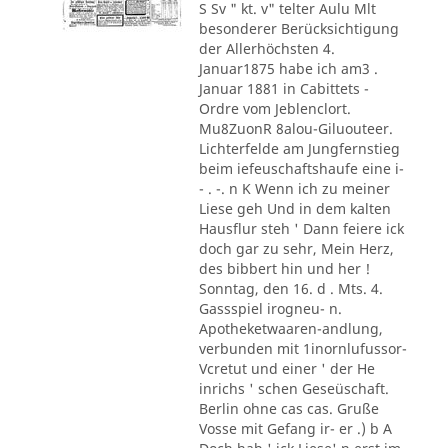
S Sv " kt. v" telter Aulu Mlt
besonderer Berücksichtigung
der Allerhöchsten 4.
Januar1875 habe ich am3 .
Januar 1881 in Cabittets -
Ordre vom Jeblenclort.
Mu8ZuonR 8alou-Giluouteer.
Lichterfelde am Jungfernstieg
beim iefeuschaftshaufe eine i-
- . -. n K Wenn ich zu meiner
Liese geh Und in dem kalten
Hausflur steh ' Dann feiere ick
doch gar zu sehr, Mein Herz,
des bibbert hin und her !
Sonntag, den 16. d . Mts. 4.
Gassspiel irogneu- n.
Apotheketwaaren-andlung,
verbunden mit 1inornlufussor-
Vcretut und einer ' der He
inrichs ' schen Geseüschaft.
Berlin ohne cas cas. Gruße
Vosse mit Gefang ir- er .) b A