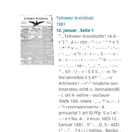
Teltower Kreisblatt
1881
12. Januar , Seite 1
"...Teltower Kreisblatttr' rA A -
t ') " . A i-- rtiir - "- -.-- ' " * v 't
: :*' * v --. ' . . " - ' -- - - - ' - '-- .
- '- .. . - v "r - i - r -- -. S - - - -r -
e.- -r - - -- . r - . ---- - '" K - - - -- -
- - . '. , . - ve - . ', .,- .". . . . - :---
" .. k7- -'/ - -r - S S S. , : - e. Te
ltol verreibla S S A* ' . . .--v
Artchemt i ---r'-" nnabme oon
Inserateu och8 u. 3onnaöend8.
- i. ort 4- eeline - ouclauer
3lwfe 1bb. sowie - , ... * u..-- . r
- "t rsnnrwenrvorriv : A
prnuartal 1 art t0 Pfg- S u l el -
-. - e t Na. 4- . V erun. NED 12 .
5anuar 1881 . S" -. . O. S-- AZD.
r" - ." . . f S i i i mtliies . Beckin ,