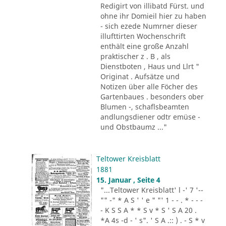
Redigirt von illibatd Fürst. und
ohne ihr Domieil hier zu haben
- sich ezede Numrner dieser
illufttirten Wochenschrift
enthält eine große Anzahl
praktischer z . B , als
Dienstboten , Haus und Llrt "
Originat . Aufsätze und
Notizen über alle Föcher des
Gartenbaues . besonders ober
Blumen -, schaflsbeamten
andlungsdiener odtr emüse -
und Obstbaumz ..."
Teltower Kreisblatt
1881
15. Januar , Seite 4
"...Teltower Kreisblatt' l -' 7 '--
"" -" * A S ' ' e " "' 1 - - . * - - -
- K S S A * * S v * S ' S A 20 .
*A 4s -d - ' s". ' S A .:: ) . - S * v