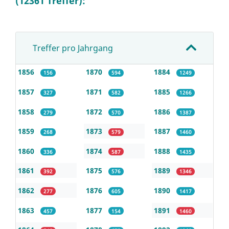
(12361 Treffer):
Treffer pro Jahrgang
1856
1870
1884
156
594
1249
1857
1871
1885
327
582
1266
1858
1872
1886
279
570
1387
1859
1873
1887
268
579
1460
1860
1874
1888
336
587
1435
1861
1875
1889
392
576
1346
1862
1876
1890
277
605
1417
1863
1877
1891
457
154
1460