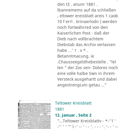
den t3 . anunr 1881 .
lbannemems auf da schließen
, eltower ereisblatt areis 1 caob
10 f errl . 6rinaerlodn ) werden
noch fortwährred von den
Kaiserlichen Post - daß der
Dieb nach vollbrachtem
Diebstab das Archiv verlassen
habe . .' 1 . v * .
Betanntmacung. ie
.Chausseegeldhebestelle . "lel
len " der Zos sen- Dolores noch
eine volle halbe Swn in ihrem
Versteck ausgehartt und dabei
angestrengLvin getau ..."
Teltower Kreisblatt
1881
12. Januar , Seite 2
"...Teltower Kreisblattv - *-''l '
-'' ' ' "' l -' -- ' - - '. - - - '. '- - ' --