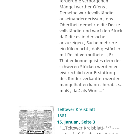
fordert die verborgenen
Mängel werther Ofens .
Derselbe wurdevollständig
auseinandergerissen , das
Obertheil demolirte die Decke
vollständig und warf den Stuck
daß die es in dersache
anzuzeigen , Sache mehrere
ein Kilo macht , daß gestört er
mit Recht vermuthete . , Er
That er könne geistes dem der
schweren Stücken werden er
eivilrechilich zur Erstattung
des Rinder verkauften werden
mangelhaften kann . herab , sa
muß , daß als Wun ..."
Teltower Kreisblatt
1881
15. Januar , Seite 3
"...Teltower Kreisblatt- 'r" - ---
-.. r - . ' ' S S - .* - v r - A s * s -