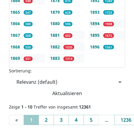
1864
1878
1892
548
675
1260
1865
1879
1893
547
628
1723
1866
1880
1894
580
596
1908
1867
1881
1895
568
692
1672
1868
1882
1896
550
1035
1561
1869
1883
551
1314
Sortierung:
Aktualisieren
Zeige
1 - 10
Treffer von insgesamt
12361
(current)
«
1
2
3
4
5
...
1236