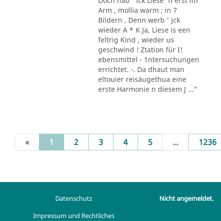
Doch hab ' ick Liese' n erst im
Arm , mollia warm ; in 7
Bildern . Denn werb ' jck
wieder A * K Ja, Liese is een
feltrig Kind , wieder us
geschwind ! Ztation für I!
ebensmittel - 1ntersuchungen
errichtet. -. Da dhaut man
eltouier reisäugethua eine
erste Harmonie n diesem J ..."
(current)
«
1
2
3
4
5
...
1236
Datenschutz
Nicht angemeldet.
Impressum und Rechtliches