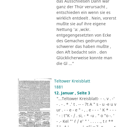
das Ausschließen Dann war
ganz der Thür verursacht ,
entschieden ein wenn sie es
wirklich entdeelt . Nein, vorerst
mußte sie auf ihre eigene
Nettung 'a: ,wckr.
entgegengesetzten von Ecke
des Gemaches gedrungen
schwerer das haben mußte ,
den Aft bedacht sein . den
Glücklicherweise konnte man
die Gl ..."
Teltower Kreisblatt
1881
12. Januar , Seite 3
"...Teltower Kreisblatt- - -. v . -'
- . - . * .' t . -- - 7t A " s - u -e u v
ur . - - e - e " - , . e - - - ' K * - - -
' - : t"K - / . si, - * -u . " o "o -. '
- .- Kel "' ´r / e' " ' . . . . ., t r **
" l . A i .,. . - .. i. e"' v 7 -e -.. . - r