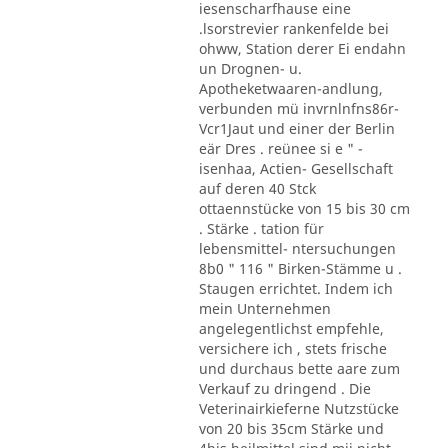
iesenscharfhause eine
.lsorstrevier rankenfelde bei
ohww, Station derer Ei endahn
un Drognen- u.
Apotheketwaaren-andlung,
verbunden mü invrnlnfns86r-
Vcr1Jaut und einer der Berlin
eär Dres . reünee si e " -
isenhaa, Actien- Gesellschaft
auf deren 40 Stck
ottaennstücke von 15 bis 30 cm
. Stärke . tation für
lebensmittel- ntersuchungen
8b0 " 116 " Birken-Stämme u .
Staugen errichtet. Indem ich
mein Unternehmen
angelegentlichst empfehle,
versichere ich , stets frische
und durchaus bette aare zum
Verkauf zu dringend . Die
Veterinairkieferne Nutzstücke
von 20 bis 35cm Stärke und