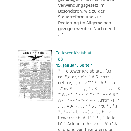
Verwendungsgesetz im
Besonderen, wie zu der
Steuerreform und zur
Regierung im Allgemeinen
gezogen werden. Nach den fr
..."
Teltower Kreisblatt
1881
15. Januar , Seite 1
"...Teltower Kreisblatt. , f.trl
rei-".a-dr,r-e'r. " A S -rrrrr: ,- -
oet -re,-, .-r --v '"" * i A S - su
-." ev *- - . -' , , 4 . K .. - ." . . -- S
* A . - ' . " - - '-' " -' " ' v - A S "
A - ' " - - ' - "- -' -- -. , .rr:rr - i . '
. '. , A A '- ,., , r " S . lr tu " , / s
" , ' - -' - i. .. - - ) .- .'. , bt Te
ltowerreisbl A ll ' 1 * . "l te te -
b' '. Arteheim A s v r - - V- r' A
s' unahe von Inseraten u än