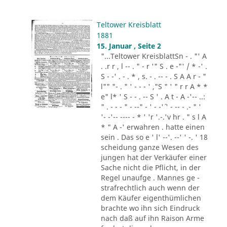
Teltower Kreisblatt
1881
15. Januar , Seite 2
"...Teltower KreisblattSn - . "' A
. .r r , l -- . " - r '" S . e -"' / * -' .
S - -' . - . * , s. - . -- - . S A A r - "
l"" "- . " ' - - - ' ,"S " ' " r r A * *
e" l* ' S - - . -- S ' . A t - A -'-- ..:
" . - - - " - --" - ' - -'´ ' - -- - .- " '
'- -'-- ---- - * ' 'r '.-.'v hr . " s l A
* " A -' erwahren . hatte einen
sein . Das so e ' l' --'. --' ' -. ' 18
scheidung ganze Wesen des
jungen hat der Verkäufer einer
Sache nicht die Pflicht, in der
Regel unaufge . Mannes ge -
strafrechtlich auch wenn der
dem Käufer eigenthümlichen
brachte wo ihn sich Eindruck
nach daß auf ihn Raison Arme