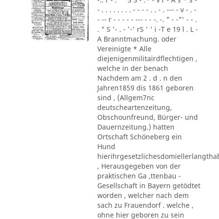
- . . . . . . . . - - - - . . - . --- - v - . -
- -- r - - - - - --- - - -. -. " - -"' - - .
. " S '- . - '-' rS ' ' i -T e 19 l . L -
A Branntmachung. oder
Vereinigte * Alle
diejenigenmilitairdflechtigen ,
welche in der benach
Nachdem am 2 . d . n den
Jahren1859 dis 1861 geboren
sind , (Allgem7nc
deutscheartenzeitung,
Obschounfreund, Bürger- und
Dauernzeitung.) hatten
Ortschaft Schöneberg ein
Hund
hierihrgesetzlichesdomiellerlangth
, Herausgegeben von der
praktischen Ga ,ttenbau -
Gesellschaft in Bayern getödtet
worden , welcher nach dem
sach zu Frauendorf . welche ,
ohne hier geboren zu sein