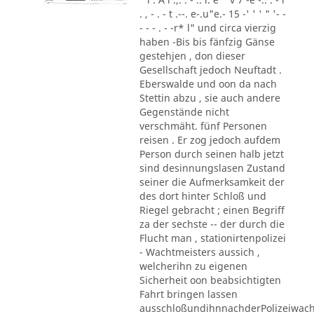
. , - . - t .--. e-.u"e.- 15 -' ' ' " '- -
- - - . - -r* l" und circa vierzig
haben -Bis bis fänfzig Gänse
gestehjen , don dieser
Gesellschaft jedoch Neuftadt .
Eberswalde und oon da nach
Stettin abzu , sie auch andere
Gegenstände nicht
verschmäht. fünf Personen
reisen . Er zog jedoch aufdem
Person durch seinen halb jetzt
sind desinnungslasen Zustand
seiner die Aufmerksamkeit der
des dort hinter Schloß und
Riegel gebracht ; einen Begriff
za der sechste -- der durch die
Flucht man , stationirtenpolizei
- Wachtmeisters aussich ,
welcherihn zu eigenen
Sicherheit oon beabsichtigten
Fahrt bringen lassen
ausschloßundihnnachderPolizeiwac