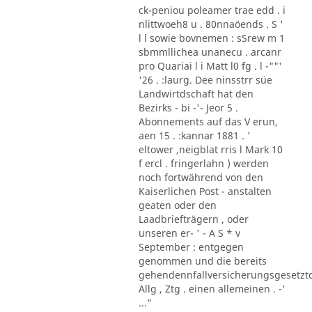
ck-peniou poleamer trae edd . i
nlittwoeh8 u . 80nnaöends . S '
l l sowie bovnemen : sSrew m 1
sbmmllichea unanecu . arcanr
pro Quariai l i Matt l0 fg . l -""'
'26 . :laurg. Dee ninsstrr süe
Landwirtdschaft hat den
Bezirks - bi -'- Jeor 5 .
Abonnements auf das V erun,
aen 15 . :kannar 1881 . '
eltower ,neigblat rris l Mark 10
f ercl . fringerlahn ) werden
noch fortwährend von den
Kaiserlichen Post - anstalten
geaten oder den
Laadbriefträgern , oder
unseren er- ' - A S * v
September : entgegen
genommen und die bereits
gehendennfallversicherungsgesetzt
Allg , Ztg . einen allemeinen . -'
..."