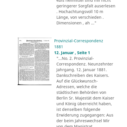
4bis heilmittel sind mii nicht
geringerer Sorgfalt auserlesen
. Hochachtungsvoll 10 m
Länge, von verschieden .
Dimensionen , ah ..."
Provinzial-Correspondenz
1881
12. Januar , Seite 1
"...No. 2. Provinzial-
Correspondenz. Neunzehnter
Jahrgang. 12. Januar 1881.
Dankschreiben des Kaisers.
Auf die Glückwunsch-
Adressen, welche die
städtischen Behörden von
Berlin Sr. Majestät dem Kaiser
und König überreicht haben,
ist denselben folgende
Erwiderung zugegangen: Aus
der beim Jahreswechsel Mir
von dem Magistrat