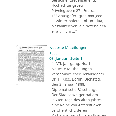
Besuch entgegensehend,
Hochachtungsveü
Priveleguvom 27 . Februar
1882 ausgefertigten ooo ,ooo
ll. Winter-paletot , ni- )n- -iua,-
o t zahlreichen laleihezeheihea
er alt lirbhi ..."
Neueste Mitteilungen
1888
03. Januar , Seite 1
"...VII. Jahrgang. No. 1.
Neueste Mittheilungen.
Verantwortlicher Herausgeber:
Dr. H. Klee. Berlin, Dienstag,
den 3. Januar 1888.
Diplomatische Fälschungen.
Der Staatsanzeiger hat am
letzten Tage des alten Jahres
eine Reihe von Actenstücken
veröffentlicht, deren
Vorhandensein für den Frieden