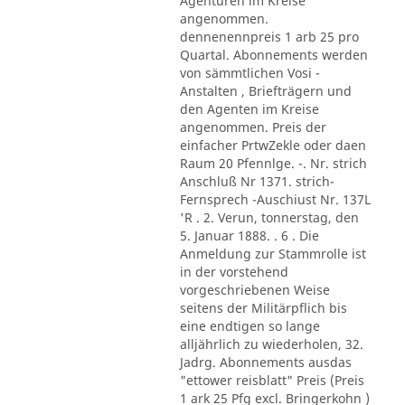
Agenturen im Kreise
angenommen.
dennenennpreis 1 arb 25 pro
Quartal. Abonnements werden
von sämmtlichen Vosi -
Anstalten , Briefträgern und
den Agenten im Kreise
angenommen. Preis der
einfacher PrtwZekle oder daen
Raum 20 Pfennlge. -. Nr. strich
Anschluß Nr 1371. strich-
Fernsprech -Auschiust Nr. 137L
'R . 2. Verun, tonnerstag, den
5. Januar 1888. . 6 . Die
Anmeldung zur Stammrolle ist
in der vorstehend
vorgeschriebenen Weise
seitens der Militärpflich bis
eine endtigen so lange
alljährlich zu wiederholen, 32.
Jadrg. Abonnements ausdas
"ettower reisblatt" Preis (Preis
1 ark 25 Pfg excl. Bringerkohn )