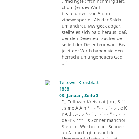
. rmd ngte : ffch nchmrrg zelt,
chdm (er dev Wmh
beaufaagvn -voe-5 uho
ztoewepporte . Als der Soldat
um andtreu Mwrgeck abgar,
stellte es sich bald heraus, daß
der den Deserteur suchende
selbst der Deser teur war ! Bis
jetzt der Wirth haben sie den
herrscht un ungeheuers Ged
..."
Teltower Kreisblatt
1888
03. Januar , Seite 3
"...Teltower Kreisblatt[ m . S "'
. s me A A h * . - "- - .. ' - .- . e K
r A .l . ,- . .- '-- " . . -' - - " - . - : -
de -i'-. """ " s 2chner manchoi
Sten in . Wie hoch .ier Schnee
an A innn li-gt, davonl der
Umgegend Mosioua .' li-gt