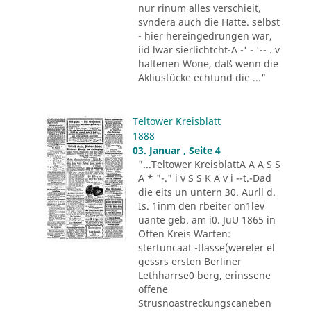
nur rinum alles verschieit,
svndera auch die Hatte. selbst
- hier hereingedrungen war,
iid lwar sierlichtcht-A -' - '-- . v
haltenen Wone, daß wenn die
Akliustücke echtund die ..."
Teltower Kreisblatt
1888
03. Januar , Seite 4
"...Teltower KreisblattA A A S S
A * "-." i v S S K A v i --t.-Dad
die eits un untern 30. Aurll d.
Is. 1inm den rbeiter on1lev
uante geb. am i0. JuU 1865 in
Offen Kreis Warten:
stertuncaat -tlasse(wereler el
gessrs ersten Berliner
Lethharrse0 berg, erinssene
offene
Strusnoastreckungscaneben