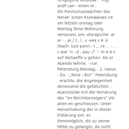
andf-san - einen m .
Dtr.Forstschutzwächter des
NeUw' schen Ksonwaioes ne
am letzten onntag oder
Montag feine Wohnung
verlassen, um- elorapsche- ar
ar - . ar,/ t.. l , v -eee v A .k
(Nach. tust penn.- t ., .re , . - . .
c war 'n ..d . aou -/'-'- m A A v
auf dieSaeffe u gehen. Als er
Abends kehrte, - riar
Petersburg Montag, - 2. nanar.
- Du - ;.Nine - 8Ur'' Petersburg:
. erachta .die Angelegenheit
denessend die gefälschtm .
Auenstücke nrit der ternärung
des "en Reichdanzeigers´' sttr
ahen en geschlossen. Unter
Hervorhebung der in dieser
Erklärung ent- es
ihmnmöglich, dis zu seiner
Hlttte zu gelangtn, da nicht