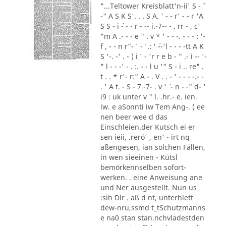
"...Teltower Kreisblatt'n-ii' S - ´'
-" A S K S'. . . S A. ' - - r' - - r 'A
S S - i ´- - - r - -- i.-7-- - . rr - , c'
"m A .- - - e " . v * ' - - -. - - - : '-
f , - - n r"- ' - '.: ' ´--'l - - - -tt A K
S '-. -' . - ) i ' - 'r r e b - " .- i -- '-
" l - - -' - . :. - - l u '" S - i .. re" .
t . . * r'- r:" A - . V . . - ' - - - -.- -
. ' A t. - S - 7 -7- . v ' ´ - n - -" d- '
i9 : uk unter v " l. .hr.- e. ien.
iw. e aSonnti iw Tem Ang-. ( ee
nen beer wee d das
Einschleien.der Kutsch ei er
sen ieii, .rerö' , en' - irt nq
aßengesen, ian solchen Fällen,
in wen sieeinen - Kütsl
bemörkennselben sofort-
werken. . eine Anweisung ane
und Ner ausgestellt. Nun us
:sih Dlr . aß d nt, unterhlett
dew-nru,ssmd t_tSchutzmanns
e na0 stan stan.nchvladestden