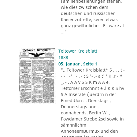
Familienbeziehungen stehen,
wie dies zwischen dem
deutschen und russischen
Kaiser zutreffe, seien etwas
ganz gewöhnliches. Es wäre al
..."
Teltower Kreisblatt
1888
05. Januar , Seite 1
"...Teltower Kreisblatt* S ... . t -
- - ' -' , - . - : S '- .- a :' ' K .r -'*
_. - . A A v S S K m A A e,
Tettomer Erschnnt e .l K K S hv
S A Inserate i)uerdrn n der
EmediUon : . Dienstags ,
Donnerstags und .
eonnabends. Berlin W. ,
Powdamer Strebe 2sd sowie in
sämnnlichm
AnnoneemBurmux und den