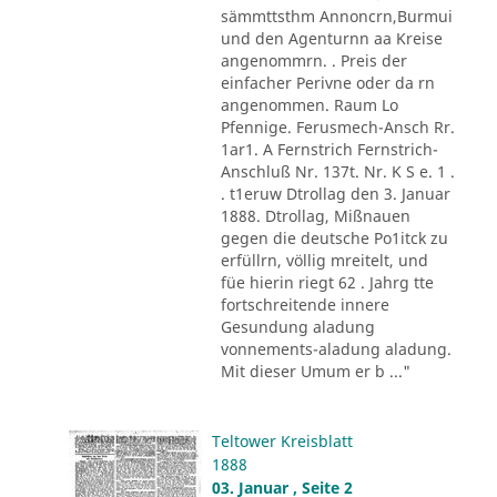
sämmttsthm Annoncrn,Burmui
und den Agenturnn aa Kreise
angenommrn. . Preis der
einfacher Perivne oder da rn
angenommen. Raum Lo
Pfennige. Ferusmech-Ansch Rr.
1ar1. A Fernstrich Fernstrich-
Anschluß Nr. 137t. Nr. K S e. 1 .
. t1eruw Dtrollag den 3. Januar
1888. Dtrollag, Mißnauen
gegen die deutsche Po1itck zu
erfüllrn, völlig mreitelt, und
füe hierin riegt 62 . Jahrg tte
fortschreitende innere
Gesundung aladung
vonnements-aladung aladung.
Mit dieser Umum er b ..."
Teltower Kreisblatt
1888
03. Januar , Seite 2