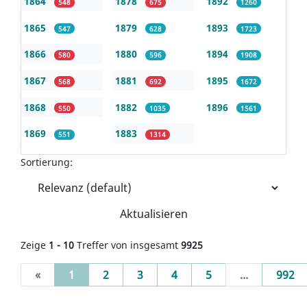
1864
1878
1892
548
675
1260
1865
1879
1893
547
628
1723
1866
1880
1894
580
596
1908
1867
1881
1895
568
692
1672
1868
1882
1896
550
1035
1561
1869
1883
551
1314
Sortierung:
Aktualisieren
Zeige
1 - 10
Treffer von insgesamt
9925
(current)
«
1
2
3
4
5
...
992