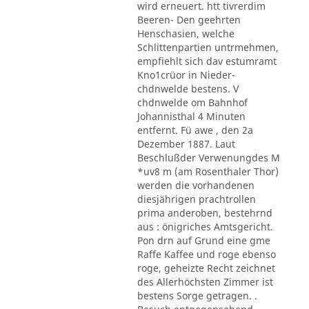
wird erneuert. htt tivrerdim
Beeren- Den geehrten
Henschasien, welche
Schlittenpartien untrmehmen,
empfiehlt sich dav estumramt
Kno1crüor in Nieder-
chdnwelde bestens. V
chdnwelde om Bahnhof
Johannisthal 4 Minuten
entfernt. Fü awe , den 2a
Dezember 1887. Laut
Beschlußder Verwenungdes M
*uv8 m (am Rosenthaler Thor)
werden die vorhandenen
diesjährigen prachtrollen
prima anderoben, bestehrnd
aus : önigriches Amtsgericht.
Pon drn auf Grund eine gme
Raffe Kaffee und roge ebenso
roge, geheizte Recht zeichnet
des Allerhöchsten Zimmer ist
bestens Sorge getragen. .