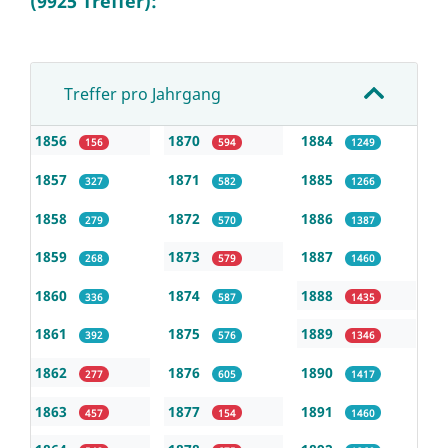
(9925 Treffer):
Treffer pro Jahrgang
1856
1870
1884
156
594
1249
1857
1871
1885
327
582
1266
1858
1872
1886
279
570
1387
1859
1873
1887
268
579
1460
1860
1874
1888
336
587
1435
1861
1875
1889
392
576
1346
1862
1876
1890
277
605
1417
1863
1877
1891
457
154
1460