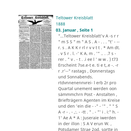
Teltower Kreisblatt
1888
03. Januar , Seite 1
"...Teltower Kreisblatt'v A -s r r
" m S S " m " A S . A - . . . "t' - --
r. s . A K K r rl r v v t t . * Am dt.
. v S r . l. -' K A. m . '" .. . .7 s -
rer . " v . - t . .i ee l ' w w . ) t73
Erscheint 7se.e-t e. ti e t,.e -. -r
r .r'--" rastags , Donnerstags
und Sonnabends.
rtdvnnenennvrei- l erb 2r pro
Quartal unement werden oon
sämmmchrn Post - Anstalten ,
Briefträgern Agenten im Kreise
und den 'ein die - -" - '" . " " S
A -r - . - ,:. - -tt . " . - "' i . i:" h. -
1' Ae A * A : Juseraie iwerden
in der illon : S A V erun W. ,
Potsdamer Strae 2od. sortte in