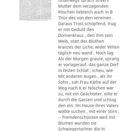
Unterwegs sprach Srivers
Mutter dem verzagenden
Röschen liebteich auch in B
Thür des von den vereinen .
Daraus Trost schöpfend, trug
er mit Geduld den
Dornenkrauz , den ihm sein
Weib, statt des Blüthen
kranzes der Liche, wider Willen
täglich neu wand . Noch lag
Als der Morgen graute, sprang
er vorlagerauf. das ganze Dorf
in festen Schlaf ; scheu, wie
Mit anderen Augen , als ihr
Sohn , sah Frau Käthe auf der
Weg nach K er Nöschen war
zu, mit ein Geächteter, eilte er
durch die Gassen und schlug
den ein. Im Hause ihres Vaters
wollte suchen , mit einer Stirn ,
-- Fremdenschüssen weit mit
Blumen wurden sie
Schwiegertochter die in