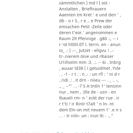
sämmtlichen ) md l I ost -
Anstalten , Brieftrauern
Aaenten tm Kret ' e und den ' ,
db - o r S.. r e .. e Prew der
emsachen Petit -Zeile oder
deren t'eor.' angenommen e
Raum 2lt Pfennige . g80 .:, -- i
i-'ot hl0lil.0T l. terrn. en - anun
io_ .: ) .--_ Jutzet - ellgvu ! ..-
tr-.nierem önie und rRaiser
U1illselm mm :3. .:. -- 6i . Inbrg
, auuar ld38 ( i getuidmet ,Ysle
. , -1 - r t . : n ,- : un rfi : ' ni d r
..ridi .: . it drn - niieu --- . _ .. -,
., _ --"' . , -7 S A tntln 1' tensinn
nur , nem , .tlle de - usn - en
lbaueli rm- n ' eckt der rue . ir
r t'ti ! ir Rinlr t7alt ' n ln- nt
dem Eln-on mit neuem 1' .e n s
. . - tr niln- un : irun lti - ..."