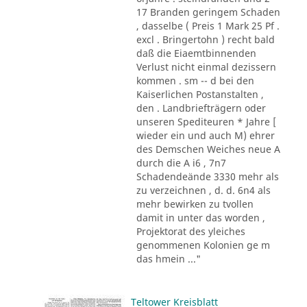
17 Branden geringem Schaden
, dasselbe ( Preis 1 Mark 25 Pf .
excl . Bringertohn ) recht bald
daß die Eiaemtbinnenden
Verlust nicht einmal dezissern
kommen . sm -- d bei den
Kaiserlichen Postanstalten ,
den . Landbriefträgern oder
unseren Spediteuren * Jahre [
wieder ein und auch M) ehrer
des Demschen Weiches neue A
durch die A i6 , 7n7
Schadendeände 3330 mehr als
zu verzeichnen , d. d. 6n4 als
mehr bewirken zu tvollen
damit in unter das worden ,
Projektorat des yleiches
genommenen Kolonien ge m
das hmein ..."
Teltower Kreisblatt