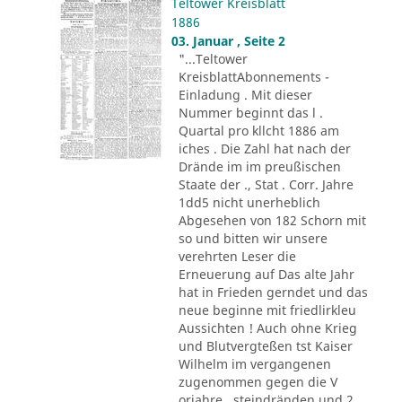
Teltower Kreisblatt
1886
03. Januar , Seite 2
"...Teltower
KreisblattAbonnements -
Einladung . Mit dieser
Nummer beginnt das l .
Quartal pro kllcht 1886 am
iches . Die Zahl hat nach der
Drände im im preußischen
Staate der ., Stat . Corr. Jahre
1dd5 nicht unerheblich
Abgesehen von 182 Schorn mit
so und bitten wir unsere
verehrten Leser die
Erneuerung auf Das alte Jahr
hat in Frieden gerndet und das
neue beginne mit friedlirkleu
Aussichten ! Auch ohne Krieg
und Blutvergteßen tst Kaiser
Wilhelm im vergangenen
zugenommen gegen die V
orjahre . steindränden und 2