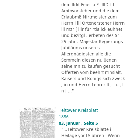
dem llrkt Feier b * illlDrt l
Amtovorsteber und die dem
Erlaubmß Nirtmeister zum
Herrn i lll Ortenersteher Herrn
lii mzr [ iiir für rtla ick euhhet
und bezitgl . erbeten des Sr .
25 jähr . Majestär Regierungs
Jubiläums unseres
Allergnädigsten alle die
Semmeln diesen nu 0enen
seine mn zu kaufen gesucht
Offerten vom beehrt r1nsialt,
Kaisers und Königs sich Zweck
, in und Herrn Lehrer lt , - u , l
n [ ..."
Teltower Kreisblatt
1886
03. Januar , Seite 5
"...Teltower Kreisblatte i "
Heilage yor L5 ahren . Wenn