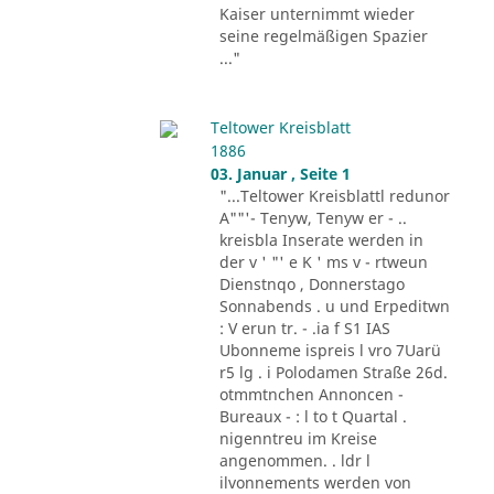
Kaiser unternimmt wieder
seine regelmäßigen Spazier
..."
Teltower Kreisblatt
1886
03. Januar , Seite 1
"...Teltower Kreisblattl redunor
A""'- Tenyw, Tenyw er - ..
kreisbla Inserate werden in
der v ' "' e K ' ms v - rtweun
Dienstnqo , Donnerstago
Sonnabends . u und Erpeditwn
: V erun tr. - .ia f S1 IAS
Ubonneme ispreis l vro 7Uarü
r5 lg . i Polodamen Straße 26d.
otmmtnchen Annoncen -
Bureaux - : l to t Quartal .
nigenntreu im Kreise
angenommen. . ldr l
ilvonnements werden von