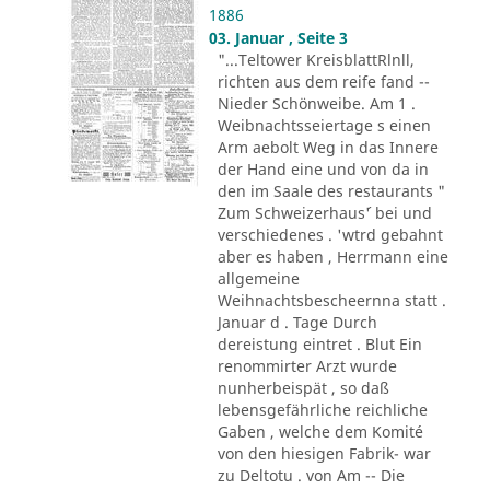
1886
03. Januar , Seite 3
"...Teltower KreisblattRlnll,
richten aus dem reife fand --
Nieder Schönweibe. Am 1 .
Weibnachtsseiertage s einen
Arm aebolt Weg in das Innere
der Hand eine und von da in
den im Saale des restaurants "
Zum Schweizerhaus´' bei und
verschiedenes . 'wtrd gebahnt
aber es haben , Herrmann eine
allgemeine
Weihnachtsbescheernna statt .
Januar d . Tage Durch
dereistung eintret . Blut Ein
renommirter Arzt wurde
nunherbeispät , so daß
lebensgefährliche reichliche
Gaben , welche dem Komité
von den hiesigen Fabrik- war
zu Deltotu . von Am -- Die