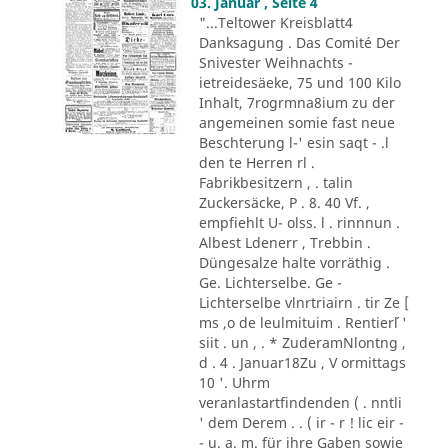
03. Januar , Seite 4
"...Teltower Kreisblatt4
Danksagung . Das Comité Der
Snivester Weihnachts -
ietreidesäeke, 75 und 100 Kilo
Inhalt, 7rogrmna8ium zu der
angemeinen somie fast neue
Beschterung l-' esin saqt - .l
den te Herren rl .
Fabrikbesitzern , . talin
Zuckersäcke, P . 8. 40 Vf. ,
empfiehlt U- olss. l . rinnnun .
Albest Ldenerr , Trebbin .
Düngesalze halte vorräthig .
Ge. Lichterselbe. Ge -
Lichterselbe vlnrtriairn . tir Ze [
ms ,o de leulmituim . Rentier´l '
siit . un , . * ZuderamNlontng ,
d . 4 . Januar18Zu , V ormittags
10 '. Uhrm
veranlastartfindenden ( . nntli
' dem Derem . . ( ir - r ! lic eir -
- u. a. m. für ihre Gaben sowie