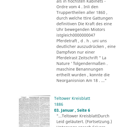
als in höchsten Kabinets -
Ordre vom 4 . Inli den
Truppertheilen aller 1860 ,
durch welche ttire Gattungen
definitiven Die Kraft des eine
Uhr bewegenden Miotors
istgleich0000000047
Pferdetraft , d . h . uni uns
deutlicher auszudrücken , eine
Dampfvon nur einer
Pferdelrast Zeitschrift " La
Nature '´ folgendermaßen .
maschine Benannungen
ertheilt wurden , konnte die
Neorganisnion Am 18 . ..."
Teltower Kreisblatt
1886
03. Januar , Seite 6
"...Teltower KreisblattDurch
Leid geläutert. (Fortsetzung.)