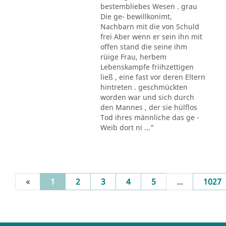
bestembliebes Wesen . grau
Die ge- bewillkonimt,
Nachbarn mit die von Schuld
frei Aber wenn er sein ihn mit
offen stand die seine ihm
rüige Frau, herbem
Lebenskampfe friihzettigen
ließ , eine fast vor deren Eltern
hintreten . geschmückten
worden war und sich durch
den Mannes , der sie hülflos
Tod ihres männliche das ge -
Weib dort ni ..."
(current)
«
1
2
3
4
5
...
1027