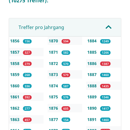
(10275 Treffer):
Treffer pro Jahrgang
1856
1870
1884
156
594
1249
1857
1871
1885
327
582
1266
1858
1872
1886
279
570
1387
1859
1873
1887
268
579
1460
1860
1874
1888
336
587
1435
1861
1875
1889
392
576
1346
1862
1876
1890
277
605
1417
1863
1877
1891
457
154
1460