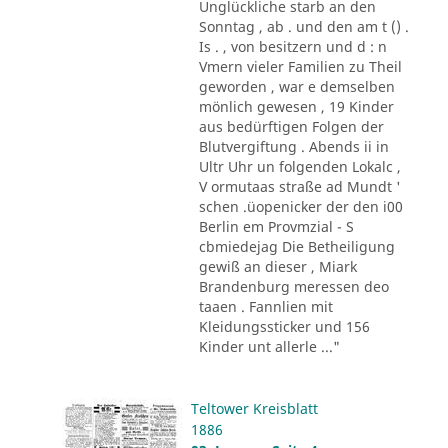
Unglückliche starb an den
Sonntag , ab . und den am t () .
Is . , von besitzern und d : n
Vmern vieler Familien zu Theil
geworden , war e demselben
mönlich gewesen , 19 Kinder
aus bedürftigen Folgen der
Blutvergiftung . Abends ii in
Ultr Uhr un folgenden Lokalc ,
V ormutaas straße ad Mundt '
schen .üopenicker der den i00
Berlin em Provmzial - S
cbmiedejag Die Betheiligung
gewiß an dieser , Miark
Brandenburg meressen deo
taaen . Fannlien mit
Kleidungssticker und 156
Kinder unt allerle ..."
Teltower Kreisblatt
1886