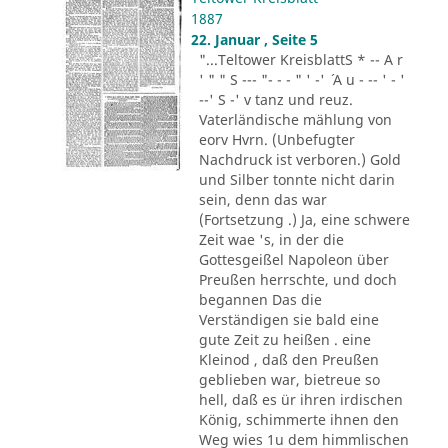
1887
22. Januar , Seite 5
"...Teltower KreisblattS * -- A r
' " " S --- "- - - " ' -' ´ A u - -- ' - '
--' S -' v tanz und reuz.
Vaterländische mählung von
eorv Hvrn. (Unbefugter
Nachdruck ist verboren.) Gold
und Silber tonnte nicht darin
sein, denn das war
(Fortsetzung .) Ja, eine schwere
Zeit wae 's, in der die
Gottesgeißel Napoleon über
Preußen herrschte, und doch
begannen Das die
Verständigen sie bald eine
gute Zeit zu heißen . eine
Kleinod , daß den Preußen
geblieben war, bietreue so
hell, daß es ür ihren irdischen
König, schimmerte ihnen den
Weg wies 1u dem himmlischen