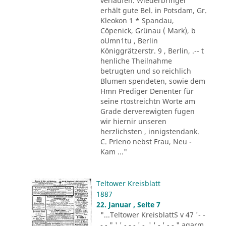
verlaufen. Wiederbringer
erhält gute Bel. in Potsdam, Gr.
Kleokon 1 * Spandau,
Cöpenick, Grünau ( Mark), b
oUmn1tu , Berlin
Königgrätzerstr. 9 , Berlin, .-- t
henliche Theilnahme
betrugten und so reichlich
Blumen spendeten, sowie dem
Hmn Prediger Denenter für
seine rtostreichtn Worte am
Grade derverewigten fugen
wir hiernir unseren
herzlichsten , innigstendank.
C. Prleno nebst Frau, Neu -
Kam ..."
Teltower Kreisblatt
1887
22. Januar , Seite 7
"...Teltower KreisblattS v 47 '- -
- - " ' ' - - - ' -. ' ' - ' -.-." agarm