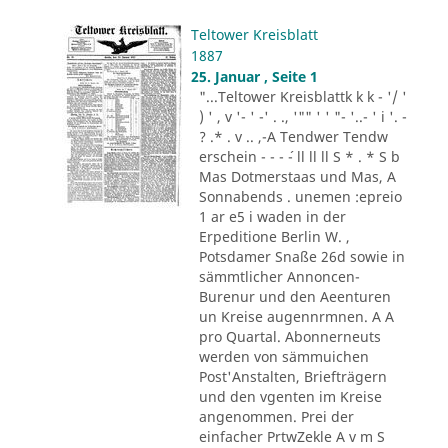
Teltower Kreisblatt
1887
25. Januar , Seite 1
"...Teltower Kreisblattk k k - '/ '
) ' , v '- ' -' . ., '"" ' ' "- '..- ' i '. -
? .* . v .. ,-A Tendwer Tendw
erschein - - - ´- ll ll ll S * . * S b
Mas Dotmerstaas und Mas, A
Sonnabends . unemen :epreio
1 ar e5 i waden in der
Erpeditione Berlin W. ,
Potsdamer Snaße 26d sowie in
sämmtlicher Annoncen-
Burenur und den Aeenturen
un Kreise augennrmnen. A A
pro Quartal. Abonnerneuts
werden von sämmuichen
Post'Anstalten, Briefträgern
und den vgenten im Kreise
angenommen. Prei der
einfacher PrtwZekle A v m S