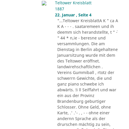
Teltower Kreisblatt
1887
22. Januar , Seite 4
"...Teltower KreisblattA K " ca A
K A - - - . saataremeen und ih
deemm sich herandstellte, t " ´-
" 44 * n,ie - beresne und
versammlungen. Die am
Dienstag in Berlin abgehaltene
Januarsitzung wurde mit dem
des Teltower eröffnet.
landwirehschaftlichen .
Vereins Gummiball , rtotz der
schwerrn Gewichte, die und
ganz piano schwebe ich
abwärts. !i ll Seiffahrt und war
ein aus der Provinz
Brandenburg geburtiger
Schlosser. Ohne Geld, ohne
Karte, .' .'- . , - - ohne einer
andernn Sprache als der
drurschen mächtig zu sein,