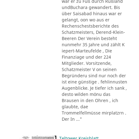
war er zu Fuß durch Rußland
undBuchara gewandert. Bis
über Saisabad hinaus war er
gelangt, oon wo aus er
Rechenschestsberichte des
Schatzmeisters, Derend-Klein-
Beeren Der Verein besteht
nunmehr 35 Jahre und zählt K
iepert-Marteufelde , Die
Finanziage und der 224
Mitglieder. Vorsitzende,
Schatzmeister V on seinen
Begründeru sind nur noch der
ist eine günstige . fehlinnusten
Augenblicke. Je tiefer ich sank ,
desto wilden mönu das
Brausen in den Ohren , ich
glaubte, dae
Trommelfellmüsse mirplatzrn .
Der In ..."
Teltower Kreisblatt