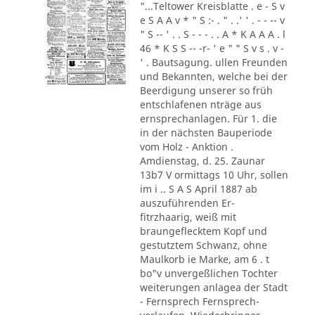
"...Teltower Kreisblatte . e - S v
e S A A v * " S :- . " . .' ' . - - -- v
" S -- ' . . S - - - . . A * K A A A . l
46 * K S S -- -r- ' e " " S v s . v -
' . Bautsagung. ullen Freunden
und Bekannten, welche bei der
Beerdigung unserer so früh
entschlafenen nträge aus
ernsprechanlagen. Für 1. die
in der nächsten Bauperiode
vom Holz - Anktion .
Amdienstag, d. 25. Zaunar
13b7 V ormittags 10 Uhr, sollen
im i .. S A S April 1887 ab
auszuführenden Er-
fitrzhaarig, weiß mit
braungeflecktem Kopf und
gestutztem Schwanz, ohne
Maulkorb ie Marke, am 6 . t
bo"v unvergeßlichen Tochter
weiterungen anlagea der Stadt
- Fernsprech Fernsprech-