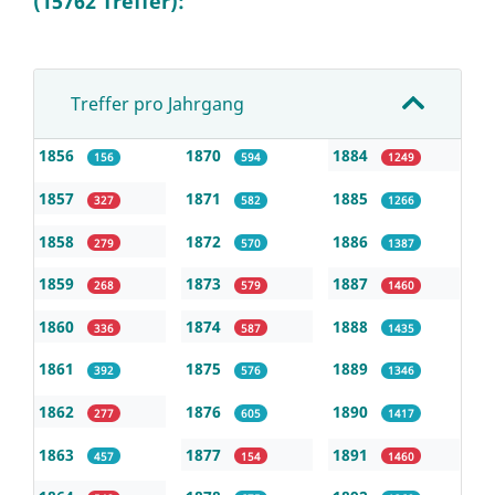
(15762 Treffer):
Treffer pro Jahrgang
1856
1870
1884
156
594
1249
1857
1871
1885
327
582
1266
1858
1872
1886
279
570
1387
1859
1873
1887
268
579
1460
1860
1874
1888
336
587
1435
1861
1875
1889
392
576
1346
1862
1876
1890
277
605
1417
1863
1877
1891
457
154
1460