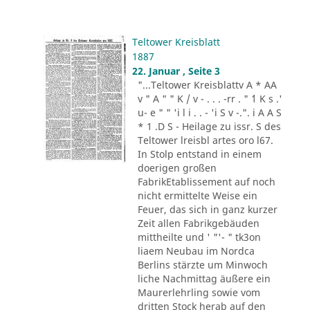
Teltower Kreisblatt
1887
22. Januar , Seite 3
"...Teltower Kreisblattv A * AA
v " A " " K / v - . . . -rr . " ´1 K s .'
u- e " " 'i l i . . - 'i S v -.". i A A S
* 1 .D S - Heilage zu issr. S des
Teltower lreisbl artes oro l67.
In Stolp entstand in einem
doerigen großen
FabrikEtablissement auf noch
nicht ermittelte Weise ein
Feuer, das sich in ganz kurzer
Zeit allen Fabrikgebäuden
mittheilte und ' "'- " tk3on
liaem Neubau im Nordca
Berlins stärzte um Minwoch
liche Nachmittag äußere ein
Maurerlehrling sowie vom
dritten Stock herab auf den