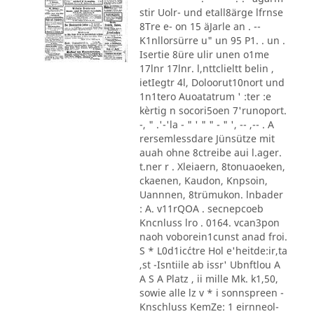
stir Uolr- und etall8ärge lfrnse
8Tre e- on 15 äJarle an . --
K1nllorsürre u" un 95 P1. . un .
Isertie 8üre ulir unen o1me
17lnr 17lnr. l,nttclieltt belin ,
ietIegtr 4l, Doloorut10nort und
1n1tero Auoatatrum ' :ter :e
kèrtig n socori5oen 7'runoport.
-, " .'-'la - " ' " " - " ', -- ,-- . A
rersemlessdare Jünsütze mit
auah ohne 8ctreibe aui l.ager.
t.ner r . Xleiaern, 8tonuaoeken,
ckaenen, Kaudon, Knpsoin,
Uannnen, 8trümukon. lnbader
: A. v11rQOA . secnepcoeb
Kncnluss lro . 0164. vcan3pon
naoh voborein1cunst anad froi.
S * L0d1ic´ctre Hol e'heitde:ir,ta
,st -Isntiile ab issr' Ubnftlou A
A S A Platz , ii mille Mk. k1,50,
sowie alle lz v * i sonnspreen -
Knschluss KemZe: 1 eirnneol-