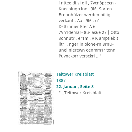
1nttee di.si dll , 7vcn8pcecn -
Knecblugo lno . 9l6. Sorten
Brennhölzer werden billig
verkauft. Aa . 9l6 . u1
Dsttrnnier Eter A 6.
7Vn1demar- 8u- as6e 27 [ Otto
3ohnutr , er1m , v K amptieblt
iltr l. nger in oione-rn 8rnU-
unel nierewn oenmm1r tonn
Puvnckorr versckri ..."
Teltower Kreisblatt
1887
22. Januar , Seite 8
"...Teltower Kreisblatt