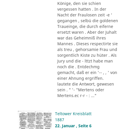
Könige, den sie schien
vergessen hatten . In der
Nacht der Fraulosen zeit -e '
gegangen , selbü die goldenen
Traueinge, die durch eiferne
ersetzt waren . Aber der Juhalt
war das Geheimniß ihres
Mannes . Dieses respectirte sie
als treu , gehorsamie Frau und
sorgentlich Kiste zu hüter . Als
Jury und die - lttzt habe man
noch die . Entdechmg
gemacht, daß er ein '-- , , ' von
einer Ahnung ergriffen.
lautete die Antwort, gewesen
sein . " '- "Mertens oder
Mertens.ec r-r - : ..."
Teltower Kreisblatt
1887
22. Januar , Seite 6