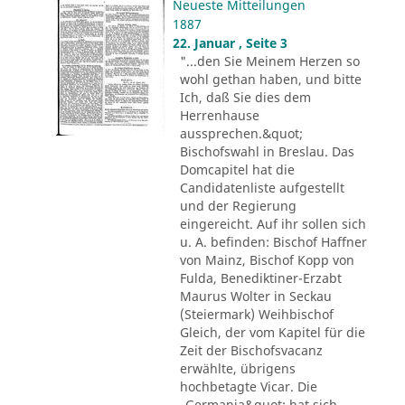
Neueste Mitteilungen
1887
22. Januar , Seite 3
"...den Sie Meinem Herzen so
wohl gethan haben, und bitte
Ich, daß Sie dies dem
Herrenhause
aussprechen.&quot;
Bischofswahl in Breslau. Das
Domcapitel hat die
Candidatenliste aufgestellt
und der Regierung
eingereicht. Auf ihr sollen sich
u. A. befinden: Bischof Haffner
von Mainz, Bischof Kopp von
Fulda, Benediktiner-Erzabt
Maurus Wolter in Seckau
(Steiermark) Weihbischof
Gleich, der vom Kapitel für die
Zeit der Bischofsvacanz
erwählte, übrigens
hochbetagte Vicar. Die
„Germania&quot; hat sich