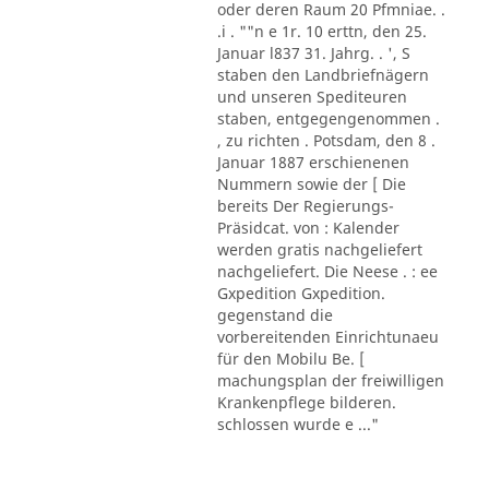
oder deren Raum 20 Pfmniae. .
.i . ""n e 1r. 10 erttn, den 25.
Januar l837 31. Jahrg. . ', S
staben den Landbriefnägern
und unseren Spediteuren
staben, entgegengenommen .
, zu richten . Potsdam, den 8 .
Januar 1887 erschienenen
Nummern sowie der [ Die
bereits Der Regierungs-
Präsidcat. von : Kalender
werden gratis nachgeliefert
nachgeliefert. Die Neese . : ee
Gxpedition Gxpedition.
gegenstand die
vorbereitenden Einrichtunaeu
für den Mobilu Be. [
machungsplan der freiwilligen
Krankenpflege bilderen.
schlossen wurde e ..."