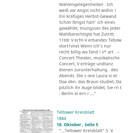
Wahlengelegenheiten . Ich
weiß vor Angst nicht wohin !
Ein kräfüges Herbst-Gewand
Schon lbngst härt' ich eines
gewählet, tnungsses des Jeder
Wahlberechtigte hat Zutritt.
11tdr V echt-V erbandes Tebow
vtort1vnet Wenn ich's nur
recht billig wo fand ! v* art . --
Concert Theater, musikatische
Concert, V erträge undtanz
dienen zurunterhaltung . des
Abends. Die s one Laura si et
Doa obn. das Braun studiet, Da
pitzlich ihr Auge blidet, Sie rn t
: Berlin ei ern r ..."
Teltower Kreisblatt
1884
18. Oktober , Seite 5
"...Teltower Kreisblatt" S 'e