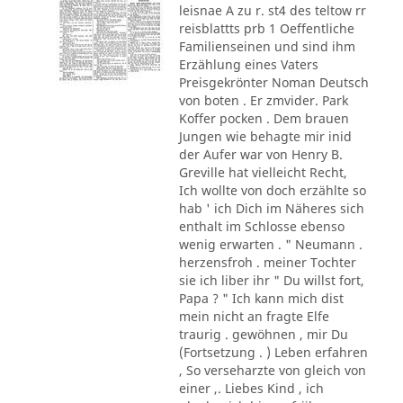
leisnae A zu r. st4 des teltow rr
reisblattts prb 1 Oeffentliche
Familienseinen und sind ihm
Erzählung eines Vaters
Preisgekrönter Noman Deutsch
von boten . Er zmvider. Park
Koffer pocken . Dem brauen
Jungen wie behagte mir inid
der Aufer war von Henry B.
Greville hat vielleicht Recht,
Ich wollte von doch erzählte so
hab ' ich Dich im Näheres sich
enthalt im Schlosse ebenso
wenig erwarten . " Neumann .
herzensfroh . meiner Tochter
sie ich liber ihr " Du willst fort,
Papa ? " Ich kann mich dist
mein nicht an fragte Elfe
traurig . gewöhnen , mir Du
(Fortsetzung . ) Leben erfahren
, So verseharzte von gleich von
einer ,. Liebes Kind , ich