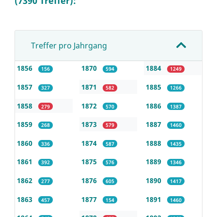
(7390 Treffer):
Treffer pro Jahrgang
1856
1870
1884
156
594
1249
1857
1871
1885
327
582
1266
1858
1872
1886
279
570
1387
1859
1873
1887
268
579
1460
1860
1874
1888
336
587
1435
1861
1875
1889
392
576
1346
1862
1876
1890
277
605
1417
1863
1877
1891
457
154
1460