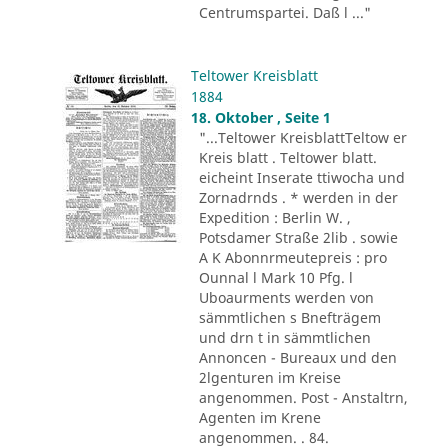
Centrumspartei. Daß l ..."
Teltower Kreisblatt
1884
18. Oktober , Seite 1
"...Teltower KreisblattTeltow er
Kreis blatt . Teltower blatt.
eicheint Inserate ttiwocha und
Zornadrnds . * werden in der
Expedition : Berlin W. ,
Potsdamer Straße 2lib . sowie
A K Abonnrmeutepreis : pro
Ounnal l Mark 10 Pfg. l
Uboaurments werden von
sämmtlichen s Bnefträgem
und drn t in sämmtlichen
Annoncen - Bureaux und den
2lgenturen im Kreise
angenommen. Post - Anstaltrn,
Agenten im Krene
angenommen. . 84.