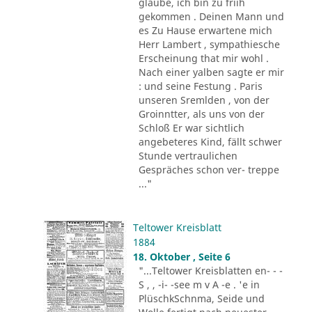
glaube, ich bin zu friih
gekommen . Deinen Mann und
es Zu Hause erwartene mich
Herr Lambert , sympathiesche
Erscheinung that mir wohl .
Nach einer yalben sagte er mir
: und seine Festung . Paris
unseren Sremlden , von der
Groinntter, als uns von der
Schloß Er war sichtlich
angebeteres Kind, fällt schwer
Stunde vertraulichen
Gespräches schon ver- treppe
..."
Teltower Kreisblatt
1884
18. Oktober , Seite 6
"...Teltower Kreisblatten en- - -
S , , -i- -see m v A -e . 'e in
PlüschkSchnma, Seide und