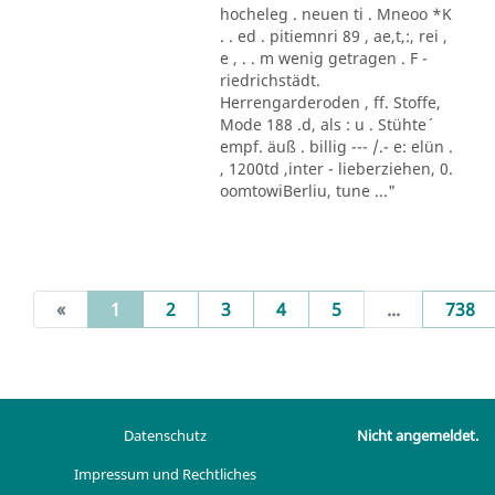
hocheleg . neuen ti . Mneoo *K
. . ed . pitiemnri 89 , ae,t,:, rei ,
e , . . m wenig getragen . F -
riedrichstädt.
Herrengarderoden , ff. Stoffe,
Mode 188 .d, als : u . Stühte´
empf. äuß . billig --- /.- e: elün .
, 1200td ,inter - lieberziehen, 0.
oomtowiBerliu, tune ..."
(current)
«
1
2
3
4
5
...
738
Datenschutz
Nicht angemeldet.
Impressum und Rechtliches