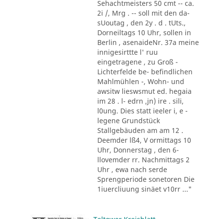
Sehachtmeisters 50 cmt -- ca.
2i /, Mrg . -- soll mit den da-
sUoutag , den 2y . d . tUts.,
Dorneiltags 10 Uhr, sollen in
Berlin , asenaideNr. 37a meine
innigesirttte l' ruu
eingetragene , zu Groß -
Lichterfelde be- befindlichen
Mahlmühlen -, Wohn- und
awsitw lieswsmut ed. hegaia
im 28 . l- edrn ,jn) ire . sili,
l0ung. Dies statt ieeler i, e -
legene Grundstück
Stallgebäuden am am 12 .
Deemder lß4, V ormittags 10
Uhr, Donnerstag , den 6-
llovemder rr. Nachmittags 2
Uhr , ewa nach serde
Sprengperiode sonetoren Die
1iuercliuung sinäet v10rr ..."