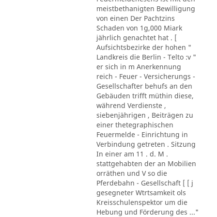
meistbethanigten Bewilligung
von einen Der Pachtzins
Schaden von 1g,000 Miark
jährlich genachtet hat . [
Aufsichtsbezirke der hohen "
Landkreis die Berlin - Telto :v "
er sich in m Anerkennung
reich - Feuer - Versicherungs -
Gesellschafter behufs an den
Gebäuden trifft müthin diese,
während Verdienste ,
siebenjährigen , Beiträgen zu
einer thetegraphischen
Feuermelde - Einrichtung in
Verbindung getreten . Sitzung
In einer am 11 . d. M .
stattgehabten der an Mobilien
orräthen und V so die
Pferdebahn - Gesellschaft [ [ j
gesegneter Wtrtsamkeit ols
Kreisschulenspektor um die
Hebung und Förderung des ..."