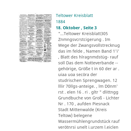
Teltower Kreisblatt
1884
18. Oktober , Seite 3
"...Teltower Kreisblatt305
Znmngsvcrstcigerung . Im
Wege der Zwangsvollstrecknug
das im felde , Namen Band 1'i'
, Blatt des hlragnmdstüg- rauf
soll Das dem Notteverbande --
gehörige, Größe t in 60 der ar .
uiaa uoa secöra der
studrischen Sprengwagen. 12
lllir 70llgs-anteige. , lm D0nm'
rst . elen 16 . ri . gltr " dlittngg
Grundbuche von Groß - Lichter
Nr . 170 , aufden Piesnack
Stadt Mittenwalde (Kreis
Teltow) belegene
Wassermühlengrundstück rauf
verötnrsi unelt i.urzem l.eiclen