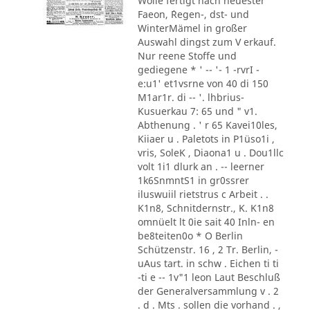
Wolle fertigt nach neuester
Faeon, ´Regen-, dst- und
WinterMämel in großer
Auswahl dingst zum V erkauf.
Nur reene Stoffe und
gediegene * ' -- '- 1 -rvrI -
e:u1' et1vsrne von 40 di 150
M1ar1r. di -- '. lhbrius-
Kusuerkau 7: 65 und " v1.
Abthenung . ' r 65 Kavei10les,
Kiiaer u . Paletots in P1üso1i ,
vris, SoleK , Diaona1 u . Dou1llc
volt 1i1 dlurk an . -- leerner
1k6SnmntS1 in gr0ssrer
iluswuiil rietstrus c Arbeit . .
K1n8, Schnitdernstr., K. K1n8
omnüelt lt 0ie sait 40 Inln- en
be8teiten0o * O Berlin
Schützenstr. 16 , 2 Tr. Berlin, -
uAus tart. in schw . Eichen ti ti
-ti e -- 1v"1 leon Laut Beschluß
der Generalversammlung v . 2
. d . Mts . sollen die vorhand . ,