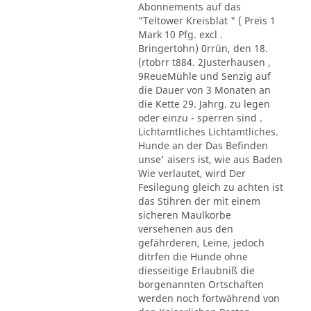
Abonnements auf das
"Teltower Kreisblat " ( Preis 1
Mark 10 Pfg. excl .
Bringertohn) 0rrün, den 18.
(rtobrr t884. 2Justerhausen ,
9ReueMühle und Senzig auf
die Dauer von 3 Monaten an
die Kette 29. Jahrg. zu legen
oder einzu - sperren sind .
Lichtamtliches Lichtamtliches.
Hunde an der Das Befinden
unse' aisers ist, wie aus Baden
Wie verlautet, wird Der
Fesilegung gleich zu achten ist
das Stihren der mit einem
sicheren Maulkorbe
versehenen aus den
gefährderen, Leine, jedoch
ditrfen die Hunde ohne
diesseitige Erlaubniß die
borgenannten Ortschaften
werden noch fortwährend von