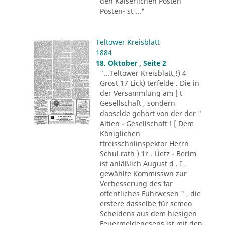
den Kaiserlichen Posten
Posten- st ..."
Teltower Kreisblatt
1884
18. Oktober , Seite 2
"...Teltower Kreisblatt,!) 4
Grost 17 Lick) terfelde . Die in
der Versammlung am [ t
Gesellschaft , sondern
daosclde gehört von der der "
Altien - Gesellschaft ! [ Dem
Königlichen
ttreisschnlinspektor Herrn
Schul rath ) 1r . Lietz - Berlm
ist anläßlich August d . I .
gewählte Kommisswn zur
Verbesserung des far
offentliches Fuhrwesen " , die
erstere dasselbe für scmeo
Scheidens aus dem hiesigen
Feuermeldenesens ist mit den