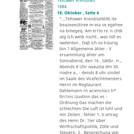
Teltower Kreisblatt
1884
18. Oktober , Seite 4
"...Teltower Kreisblatt696 ite
beazeeeütiree m-eia se egehee
na bmegeq. Am ei1to rv. n chtk
atg Ich weib nscht , was toll es
iwdenten , Daβ ich so traurig
bin ? Allgemeine ähler - V
ersammlung ähler am
Sonnabend, den 16 . Gktbr. rr.,
Abends 8 Uhr oaausta dm 30.
riodre a., - dends 8 uhr sindet
im Saale des Vicefechtmeisters
Herrn im Regtaurant
0ahlemann rn acienclocs h*
tln1ins Uuvtinn das es -
Ordnung Das machen die
schlechten Die Luft ist lühl und
mir Zeiten . fehler 1. V ortrag
des Henn Dr. 1ler über
Wirthschaftspolitik, Zölle und
Steuern. 2 . Besprechuna von