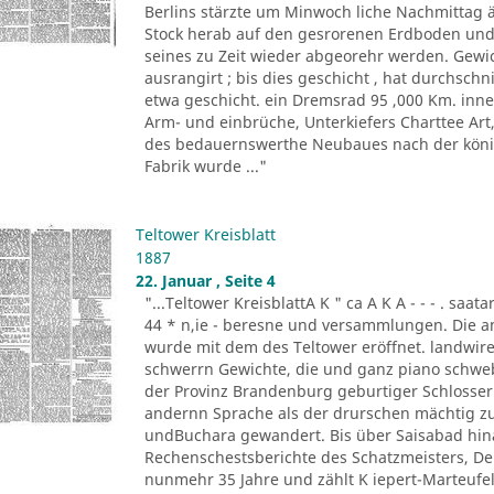
Berlins stärzte um Minwoch liche Nachmittag 
Stock herab auf den gesrorenen Erdboden und 
seines zu Zeit wieder abgeorehr werden. Gewich
ausrangirt ; bis dies geschicht , hat durchschn
etwa geschicht. ein Dremsrad 95 ,000 Km. inn
Arm- und einbrüche, Unterkiefers Charttee Art
des bedauernswerthe Neubaues nach der königl
Fabrik wurde ..."
Teltower Kreisblatt
1887
22. Januar , Seite 4
"...Teltower KreisblattA K " ca A K A - - - . saa
44 * n,ie - beresne und versammlungen. Die a
wurde mit dem des Teltower eröffnet. landwireh
schwerrn Gewichte, die und ganz piano schwebe 
der Provinz Brandenburg geburtiger Schlosser. O
andernn Sprache als der drurschen mächtig zu
undBuchara gewandert. Bis über Saisabad hina
Rechenschestsberichte des Schatzmeisters, De
nunmehr 35 Jahre und zählt K iepert-Marteufel