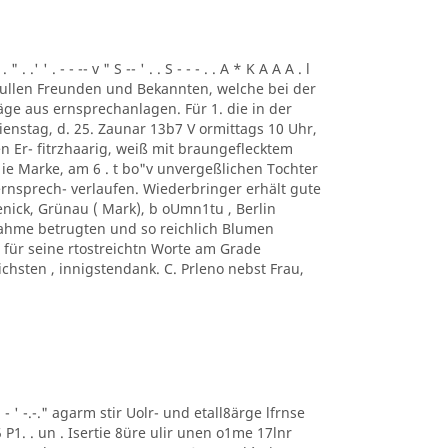
. .' ' . - - -- v " S -- ' . . S - - - . . A * K A A A . l
ung. ullen Freunden und Bekannten, welche bei der
ge aus ernsprechanlagen. Für 1. die in der
enstag, d. 25. Zaunar 13b7 V ormittags 10 Uhr,
en Er- fitrzhaarig, weiß mit braungeflecktem
e Marke, am 6 . t bo"v unvergeßlichen Tochter
rnsprech- verlaufen. Wiederbringer erhält gute
enick, Grünau ( Mark), b oUmn1tu , Berlin
ilnahme betrugten und so reichlich Blumen
für seine rtostreichtn Worte am Grade
chsten , innigstendank. C. Prleno nebst Frau,
 ' ' - ' -.-." agarm stir Uolr- und etall8ärge lfrnse
5 P1. . un . Isertie 8üre ulir unen o1me 17lnr