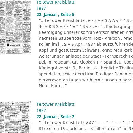
Teltower Kreisblatt
1887
22. Januar , Seite 6
"...Teltower Kreisblatte . e - S v e S A A v * " S :- . " 
46 * K S S -- -r- ' e " " S v s . v - ' . Bautsag
Beerdigung unserer so früh entschlafenen nträ
nächsten Bauperiode vom Holz - Anktion . Amdi
sollen im i .. S A S April 1887 ab auszuführend
Kopf und gestutztem Schwanz, ohne Maulkorb i
weiterungen anlagea der Stadt - Fernsprech Fe
Bel. in Potsdam, Gr. Kleokon 1 * Spandau, Cöp
Königgrätzerstr. 9 , Berlin, .-- t henliche The
spendeten, sowie dem Hmn Prediger Denenter 
derverewigten fugen wir hiernir unseren herzli
Neu - Kam ..."
Teltower Kreisblatt
1887
22. Januar , Seite 7
"...Teltower KreisblattS v 47 '- -- - " ' ' - - - ' -.
8Tre e- on 15 äJarle an . --K1nllorsürre u" un 9