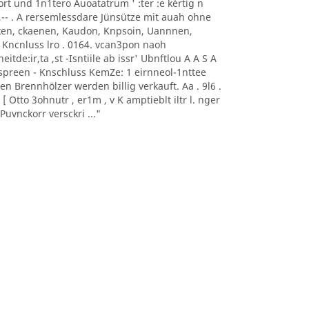
0nort und 1n1tero Auoatatrum ' :ter :e kèrtig n
, -- ,-- . A rersemlessdare Jünsütze mit auah ohne
aoeken, ckaenen, Kaudon, Knpsoin, Uannnen,
 Kncnluss lro . 0164. vcan3pon naoh
itde:ir,ta ,st -Isntiile ab issr' Ubnftlou A A S A
sonnspreen - Knschluss KemZe: 1 eirnneol-1nttee
ten Brennhölzer werden billig verkauft. Aa . 9l6 .
 Otto 3ohnutr , er1m , v K amptieblt iltr l. nger
uvnckorr versckri ..."