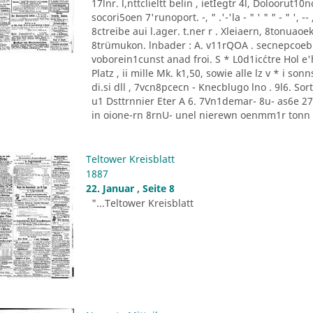
17lnr. l,nttclieltt belin , ietIegtr 4l, Doloorut1
socori5oen 7'runoport. -, " .'-'la - " ' " " - " '
8ctreibe aui l.ager. t.ner r . Xleiaern, 8tonu
8trümukon. lnbader : A. v11rQOA . secnepcoeb
voborein1cunst anad froi. S * L0d1ic´ctre Hol e'he
Platz , ii mille Mk. k1,50, sowie alle lz v * i 
di.si dll , 7vcn8pcecn - Knecblugo lno . 9l6. Sor
u1 Dsttrnnier Eter A 6. 7Vn1demar- 8u- as6e 27 [
in oione-rn 8rnU- unel nierewn oenmm1r tonn P
Teltower Kreisblatt
1887
22. Januar , Seite 8
"...Teltower Kreisblatt