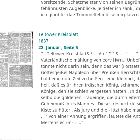
Vorsitzende, Schatzmeister V on seinen Begrün
fehlinnusten Augenblicke. Je tiefer ich sank ,
ich glaubte, dae Trommelfellmüsse mirplatzrn . 
Teltower Kreisblatt
1887
22. Januar , Seite 5
"...Teltower KreisblattS * -- A r ' " " S --- "- - - " '
Vaterländische mählung von eorv Hvrn. (Unbefu
tonnte nicht darin sein, denn das war (Fortsetzu
Gottesgeißel Napoleon über Preußen herrscht
bald eine gute Zeit zu heißen . eine Kleinod ,
hell, daß es ür ihren irdischen König, schim
Könige, den sie schien vergessen hatten . In d
selbü die goldenen Traueinge, die durch eifern
Geheimniß ihres Mannes . Dieses respectirte si
Kiste zu hüter . Als Jury und die - lttzt habe 
, , ' von einer Ahnung ergriffen. lautete die A
Mertens.ec r-r - : ..."