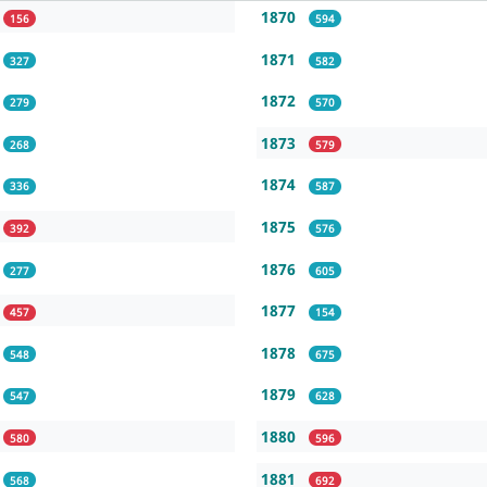
1870
156
594
1871
327
582
1872
279
570
1873
268
579
1874
336
587
1875
392
576
1876
277
605
1877
457
154
1878
548
675
1879
547
628
1880
580
596
1881
568
692