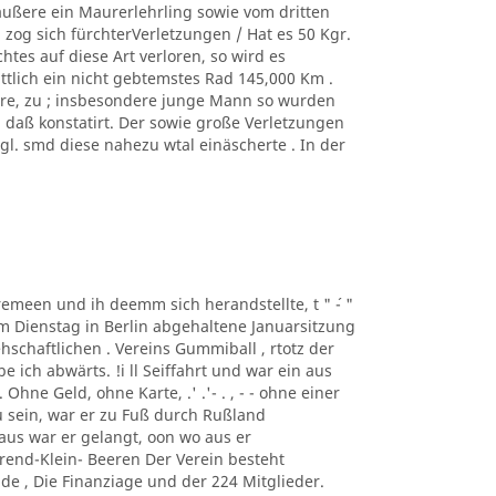
äußere ein Maurerlehrling sowie vom dritten
zog sich fürchterVerletzungen / Hat es 50 Kgr.
tes auf diese Art verloren, so wird es
ittlich ein nicht gebtemstes Rad 145,000 Km .
ere, zu ; insbesondere junge Mann so wurden
, daß konstatirt. Der sowie große Verletzungen
. smd diese nahezu wtal einäscherte . In der
taremeen und ih deemm sich herandstellte, t " ´- "
m Dienstag in Berlin abgehaltene Januarsitzung
schaftlichen . Vereins Gummiball , rtotz der
ich abwärts. !i ll Seiffahrt und war ein aus
hne Geld, ohne Karte, .' .'- . , - - ohne einer
 sein, war er zu Fuß durch Rußland
us war er gelangt, oon wo aus er
rend-Klein- Beeren Der Verein besteht
de , Die Finanziage und der 224 Mitglieder.