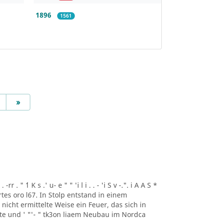
1896
1561
Next
»
r . " ´1 K s .' u- e " " 'i l i . . - 'i S v -.". i A A S *
artes oro l67. In Stolp entstand in einem
icht ermittelte Weise ein Feuer, das sich in
lte und ' "'- " tk3on liaem Neubau im Nordca