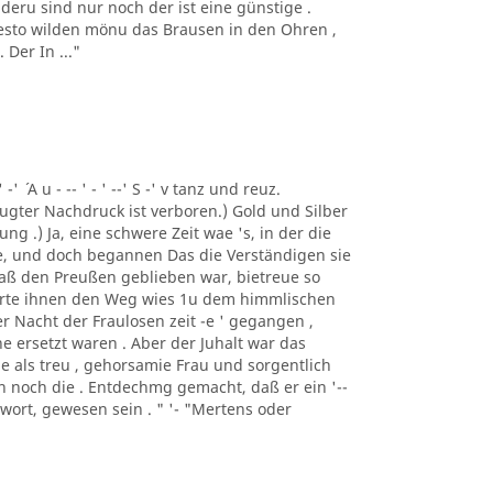
deru sind nur noch der ist eine günstige .
 desto wilden mönu das Brausen in den Ohren ,
Der In ..."
 -' ´ A u - -- ' - ' --' S -' v tanz und reuz.
gter Nachdruck ist verboren.) Gold und Silber
ng .) Ja, eine schwere Zeit wae 's, in der die
e, und doch begannen Das die Verständigen sie
 daß den Preußen geblieben war, bietreue so
merte ihnen den Weg wies 1u dem himmlischen
er Nacht der Fraulosen zeit -e ' gegangen ,
e ersetzt waren . Aber der Juhalt war das
e als treu , gehorsamie Frau und sorgentlich
man noch die . Entdechmg gemacht, daß er ein '--
ntwort, gewesen sein . " '- "Mertens oder