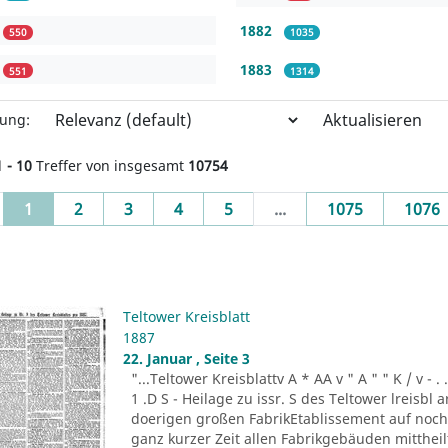
1882
550
1035
1883
551
1314
Aktualisieren
rung:
1 - 10
Treffer von insgesamt
10754
(current)
1
2
3
4
5
...
1075
1076
Teltower Kreisblatt
1887
22. Januar , Seite 3
"...Teltower Kreisblattv A * AA v " A " " K / v - . . . -r
1 .D S - Heilage zu issr. S des Teltower lreisbl 
doerigen großen FabrikEtablissement auf noch n
ganz kurzer Zeit allen Fabrikgebäuden mitthei