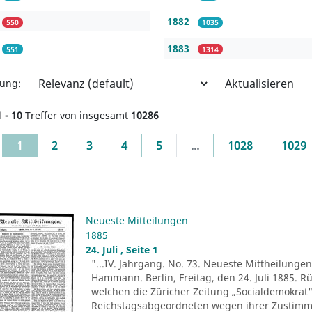
1882
550
1035
1883
551
1314
Aktualisieren
rung:
1 - 10
Treffer von insgesamt
10286
(current)
1
2
3
4
5
...
1028
1029
Neueste Mitteilungen
1885
24. Juli , Seite 1
"...IV. Jahrgang. No. 73. Neueste Mittheilungen.
Hammann. Berlin, Freitag, den 24. Juli 1885. R
welchen die Züricher Zeitung „Socialdemokrat" 
Reichstagsabgeordneten wegen ihrer Zustim