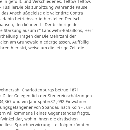
e in gefüllt. und Verschiedenes. Teltow Teltow.
 FüsilierDie bis zur Sitzung währende Pause
 das Anschlußgeleise die valentirte Contra
s dahin betriebssertig herstellen Deutsch
usen, den können l - Der bisherige der
 Stärkung ausum r" Landwehr-Bataillons, Herr
r Ertheilung Tragen der Die Mehrzahl der
kalen am Grunewald niedergelassen, Auffällig
hren hier stri, weise um die jetzige Zeit die
e Eduvohnerzahl Charlottenburgs betrug 1871
bniß der Gelegentlich der Steuereinschätzungen
434,367 und ein Jahr später37 ,092 Einwohner
estungsgefangener von Spandau nach Köln - . un
ern willkommene l eines Gegenstandes fragte,
lüpfwinkel dar, wohin ihnen die drstischen
heillose Sprachoerwirrung. . e: folgen könnten.