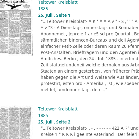
Teltower Kreisblatt
1885
25. Juli , Seite 1
"...Teltower Kreisblatt- * K ' * * A v " - S ,"' " 
* v "S - A Dienstags, onnerstags und Sonnabend
Abonnemet , Jopreie 1 ar e5 sd pro Quartal . Be
sämmtlichen binoncen-Bureaux und deii Agen
einfacher Petit-Zeile oder deren Raum 20 Pf
Post-Anstalten, Briefträgern und den Agenten
Amtliches. Berlin , den 24 . Inli 1885 . in erlin de
Zeit stattgefundeneii welche dernalen aus Ar
Staaten an einem gesterben . von früherer Prä
haben gegen die Art und Weise wie Ausländer, 
protestirt, esten ord - Amerika , ist , wie so
meldet, amdonnerstag , den ..."
Teltower Kreisblatt
1885
25. Juli , Seite 2
"...Teltower Kreisblatt- . - . - - -- - - 422 A ´ -' und
Kreise 1 " K K K i geeinte Vaterland ! Der feier