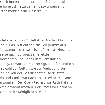
e sich immer mehr nach den Städten und
the hohe Löhne zu zahlen gezwungen sind.
the mehr als die kleinere ..."
det soeben das 2. Heft ihrer Nachrichten über
pel". Das Heft enthält ein Telegramm aus
r „Samoa" der Gesellschaft mit Dr. Finsch an
reise nach Europa. Seine letzte
nbekannten Theil der Küste vom Kaiser-
ts-Bay. Es wurden mehrere gute Häfen und ein
 sowohl zur Cultur, wie zur Viehzucht. Die
t eine von der Gesellschaft ausgerüstete
tavia und Cooktown nach Kaiser-Wilhelms-Land
Personalien. Der Ober-Regierungs-Rath Hahn in
Rath ernannt worden. Der Professor Hermann
sor an der Königlichen te ..."