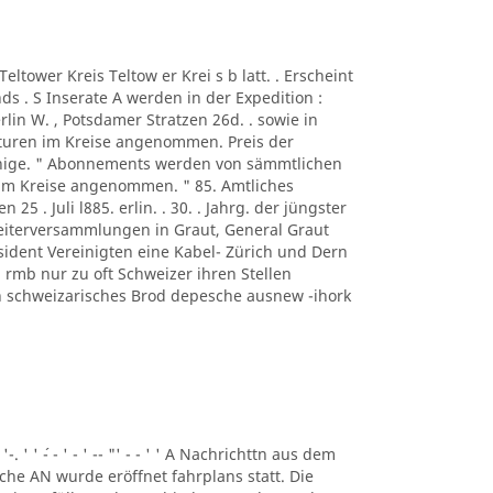
A Teltower Kreis Teltow er Krei s b latt. . Erscheint
s . S Inserate A werden in der Expedition :
rlin W. , Potsdamer Stratzen 26d. . sowie in
turen im Kreise angenommen. Preis der
ennige. " Abonnements werden von sämmtlichen
 im Kreise angenommen. " 85. Amtliches
n 25 . Juli l885. erlin. . 30. . Jahrg. der jüngster
beiterversammlungen in Graut, General Graut
sident Vereinigten eine Kabel- Zürich und Dern
rmb nur zu oft Schweizer ihren Stellen
eben schweizarisches Brod depesche ausnew -ihork
 '-. ' ' ´- - ' - ' -- "' - - ' ' A Nachrichttn aus dem
liche AN wurde eröffnet fahrplans statt. Die