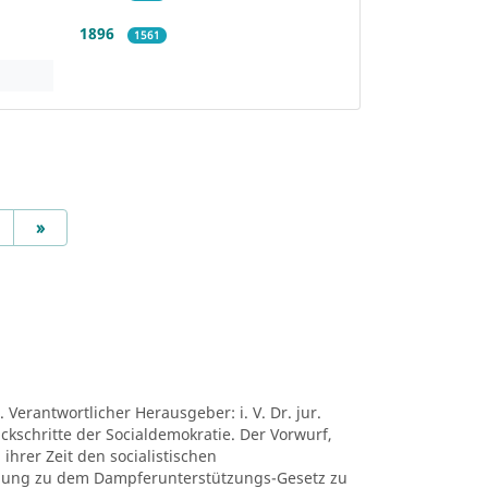
1896
1561
Next
»
 Verantwortlicher Herausgeber: i. V. Dr. jur.
ückschritte der Socialdemokratie. Der Vorwurf,
ihrer Zeit den socialistischen
mung zu dem Dampferunterstützungs-Gesetz zu