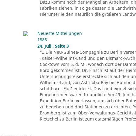
Dazu kommt noch der Mangel an Arbeitern, di
Fabriken ziehen, in Folge dessen die Landwir
Hierunter leiden natürlich die größeren Landwir
Neueste Mitteilungen
1885
24. Juli , Seite 3
"...Die Neu-Guinea-Compagnie zu Berlin versen
„Kaiser-Wilhelms-Land und den Bismarck-Archi
Cooktown vom 5. d. M., wonach dort der Dampfe
Bord gekommen ist. Dr. Finsch ist auf der Heim
Untersuchungsreise erstreckte sich auf den u
Wilhelms-Land, von Astriloba-Bay bis Humbold
schiffbarer Fluß entdeckt. Das Land eignet sich
Eingeborenen waren freundlich. Am 29. Juni ha
Expedition Berlin verlassen, um sich über Ba
zu begeben und dort Stationen zu errichten. 
Bromberg ist zum Ober-Verwaltungs-Gerichts-
Rietschel zu Berlin ist zum etatsmäßigen Profes