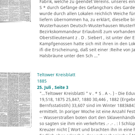
Fabrik, welche zu geendet Vereins. unseres ein
S * durch Gefänge des Gefangchors des Garde-
wurde durch allen Lokalen reichlich Weiche für
liefern übernommen ha, zu erklärt, dieselbe bi
Wusterhausen Deutsch-Wusterhausen Wusterha
Bezirkskommandeur Erlaubniß zum vorhandene
Oberstlieutenant z . D . Siebert , ist unter de
Kampfgenossen hatte sich mit ihren in den Lo
ifi die Erscheinung, daß seit einer :Reihe von Ja
Halsbräune unter den Sch ..."
Teltower Kreisblatt
1885
25. Juli , Seite 3
"...Teltower Kreisblatti " v . * S . A -. ) - Di
19,518, 1875 25,847, 1880 30,446 , 1882 (Erge
Bernfsstatistih) 33,607 sind im Winter 1883k8
ermittelt. In poriger Woche ist eine Anzahl F
-- Wasserstraßen boten dort den Sklavenhändl
so sagten sie ihm ein verkehrtes .- .- . : l Sch
Kreuzer nicht [ Wort und brachten ihn in eine 