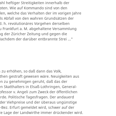
hl heftiger Streitigkeiten innerhalb der
boten. Wie auf Kommando sind von den
n, welche das Verhalten der im vorigen Jahre
ls Abfall von den wahren Grundsätzen der
d. h. revolutionäres Vorgehen derselben
 zu Frankfurt a. M. abgehaltene Versammlung
ng der Züricher Zeitung und gegen die
 Nachdem der darüber entbrannte Strei ..."
 zu erhöhen, so daß dann das Volk,
uthen gestraft gewesen wäre. Neuigkeiten aus
ben zu genehmigen geruht, daß das der
n Skatthalters in Elsaß-Lothringen, General-
rofessor v. Angeli zum Zweck der öffentlichen
erde. Politische Tagesfragen. Der andauerd
n der Viehpreise und der überaus ungünstige
-Bez. Erfurt gemeldet wird, schwer auf der
elle Lage der Landwirthe immer drückender wird.