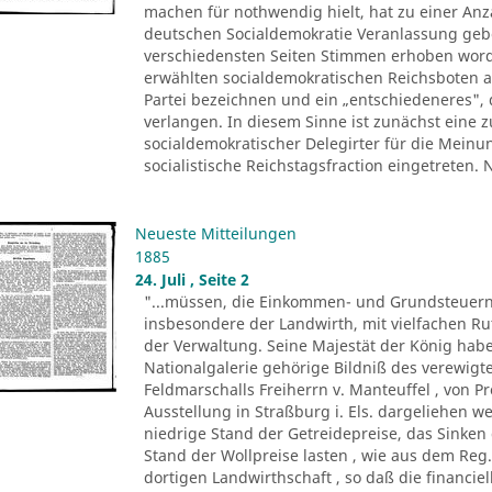
machen für nothwendig hielt, hat zu einer Anza
deutschen Socialdemokratie Veranlassung ge
verschiedensten Seiten Stimmen erhoben worde
erwählten socialdemokratischen Reichsboten a
Partei bezeichnen und ein „entschiedeneres", 
verlangen. In diesem Sinne ist zunächst eine
socialdemokratischer Delegirter für die Meinu
socialistische Reichstagsfraction eingetreten.
Neueste Mitteilungen
1885
24. Juli , Seite 2
"...müssen, die Einkommen- und Grundsteuern
insbesondere der Landwirth, mit vielfachen R
der Verwaltung. Seine Majestät der König ha
Nationalgalerie gehörige Bildniß des verewigte
Feldmarschalls Freiherrn v. Manteuffel , von P
Ausstellung in Straßburg i. Els. dargeliehen w
niedrige Stand der Getreidepreise, das Sinke
Stand der Wollpreise lasten , wie aus dem Reg.
dortigen Landwirthschaft , so daß die financi