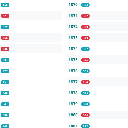
1870
156
594
1871
327
582
1872
279
570
1873
268
579
1874
336
587
1875
392
576
1876
277
605
1877
457
154
1878
548
675
1879
547
628
1880
580
596
1881
568
692