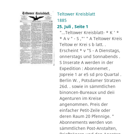
Teltower Kreisblatt
1885
25. Juli , Seite 1
"...Teltower Kreisblatt- * K ' *
* A v " - S ,"' " A Teltower Kreis
Teltow er Krei s b latt. .
Erscheint * v "S - A Dienstags,
onnerstags und Sonnabends .
S Inserate A werden in der
Expedition : Abonnemet ,
Jopreie 1 ar e5 sd pro Quartal .
Berlin W. , Potsdamer Stratzen
26d. . sowie in sämmtlichen
binoncen-Bureaux und deii
Agenturen im Kreise
angenommen. Preis der
einfacher Petit-Zeile oder
deren Raum 20 Pfennige. "
Abonnements werden von
sämmtlichen Post-Anstalten,