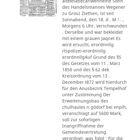
alteknabecarlwenneine Sohn
des Handelsmannes Wegener
zu Grosz Ziethen, ist seit
Sonnabend, den 18. d . M ! . ,
Morgens 6 Uhr, verschwunden
. Derselbe und war bekleidet
mit einem grauen Jaqnet Es
wird ersucht, erordnnllg
rtspolizei-erordnnllg
erordnnllgAuf Grund des §5
des Gesetzes vom 11 . März
1850 und des § 62 dek
Kreisordnung vom 13 .
Dezember t872 wird hierdurch
für den Anusbezirk Tempelhof
unter Zustimmung Der
Erweitenungsbau des
chulhaules n gödorf bei enpih,
veranschlagt auf 5600 Mark,
soll zur sofortigen
Inangriffnahme der
Gemeindevertretung
verordnet, was folgt : Für die