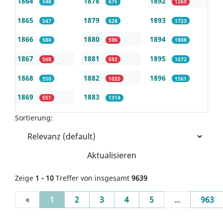
1864
1878
1892
548
675
1260
1865
1879
1893
547
628
1723
1866
1880
1894
580
596
1908
1867
1881
1895
568
692
1672
1868
1882
1896
550
1035
1561
1869
1883
551
1314
Sortierung:
Aktualisieren
Zeige
1 - 10
Treffer von insgesamt
9639
(current)
«
1
2
3
4
5
...
963