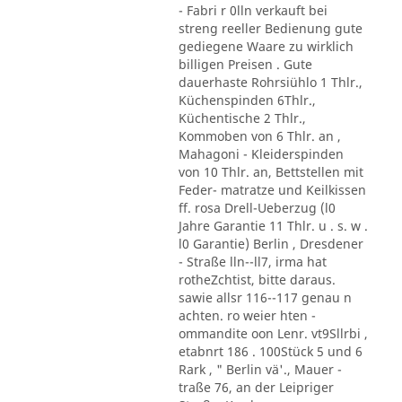
- Fabri r 0lln verkauft bei
streng reeller Bedienung gute
gediegene Waare zu wirklich
billigen Preisen . Gute
dauerhaste Rohrsiühlo 1 Thlr.,
Küchenspinden 6Thlr.,
Küchentische 2 Thlr.,
Kommoben von 6 Thlr. an ,
Mahagoni - Kleiderspinden
von 10 Thlr. an, Bettstellen mit
Feder- matratze und Keilkissen
ff. rosa Drell-Ueberzug (l0
Jahre Garantie 11 Thlr. u . s. w .
l0 Garantie) Berlin , Dresdener
- Straße lln--ll7, irma hat
rotheZchtist, bitte daraus.
sawie allsr 116--117 genau n
achten. ro weier hten -
ommandite oon Lenr. vt9Sllrbi ,
etabnrt 186 . 100Stück 5 und 6
Rark , " Berlin vä'., Mauer -
traße 76, an der Leipriger