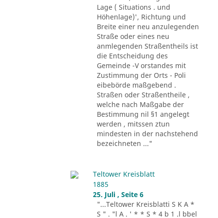
Lage ( Situations . und
Höhenlage)', Richtung und
Breite einer neu anzulegenden
Straße oder eines neu
anmlegenden Straßentheils ist
die Entscheidung des
Gemeinde -V orstandes mit
Zustimmung der Orts - Poli
eibebörde maßgebend .
Straßen oder Straßentheile ,
welche nach Maßgabe der
Bestimmung nil §1 angelegt
werden , mitssen ztun
mindesten in der nachstehend
bezeichneten ..."
Teltower Kreisblatt
1885
25. Juli , Seite 6
"...Teltower Kreisblatti S K A *
S " . "l A . ' * * S * 4 b 1 .l bbel