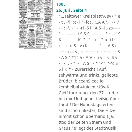
1885
25. Juli , Seite 4
"...Teltower Kreisblatt'A sv7 " e
- t . -'i' :e- i ' -fet . :..A A '." -7 .'
- - : -', - ' - -ri -S i i A S -i .-zs--- -
" - . ---- -:.i S S S , -. - - .. ' r - -' S
K t - - - - . K ." ' '. . r --"-u- i1r' -
r" - e n S - v rK - - - - " - - A S r -
. -- -,i .-. v , -.. -- -- - rt - -- -r ' - S
- A S ' *1" a - *re - u v " -.. S v "
- ' -' . - " '- ' A S ' - " '-'r' '-'c S
S i K * - Zurersicht ! Auf,
sehwärmt und trinkt, geliebte
Brüder, bicean5leea ig
kemhelbal 4tuieemck9v-K
Giet1tnnr utag, den 27 -' nder
bei mir Und gebet fleißig über
Land ! Die Hundstags-erten
sind schon nlieder, Die Hitze
nimmt schon überhand ! Ja,
ttod der Zeiten Stnem und
Graus "´e' egt des Stadtwusik