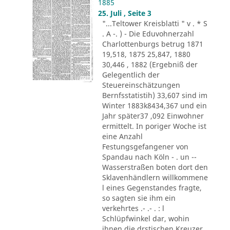
1885
25. Juli , Seite 3
"...Teltower Kreisblatti " v . * S
. A -. ) - Die Eduvohnerzahl
Charlottenburgs betrug 1871
19,518, 1875 25,847, 1880
30,446 , 1882 (Ergebniß der
Gelegentlich der
Steuereinschätzungen
Bernfsstatistih) 33,607 sind im
Winter 1883k8434,367 und ein
Jahr später37 ,092 Einwohner
ermittelt. In poriger Woche ist
eine Anzahl
Festungsgefangener von
Spandau nach Köln - . un --
Wasserstraßen boten dort den
Sklavenhändlern willkommene
l eines Gegenstandes fragte,
so sagten sie ihm ein
verkehrtes .- .- . : l
Schlüpfwinkel dar, wohin
ihnen die drstischen Kreuzer