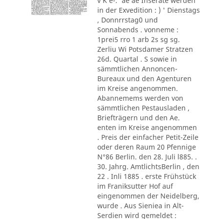
v K e-.' ae ae Inserate werden
in der Exvedition : ) ' Dienstags
, Donnrrstag0 und
Sonnabends . vonneme :
1prei5 rro 1 arb 2s sg sg.
Zerliu Wi Potsdamer Stratzen
26d. Quartal . S sowie in
sämmtlichen Annoncen-
Bureaux und den Agenturen
im Kreise angenommen.
Abannemems werden von
sämmtlichen Pestausladen ,
Briefträgern und den Ae.
enten im Kreise angenommen
. Preis der einfacher Petit-Zeile
oder deren Raum 20 Pfennige
N°86 Berlin. den 28. Juli l885. .
30. Jahrg. AmtlichtsBerlin , den
22 . Inli 1885 . erste Frühstück
im Franiksutter Hof auf
eingenommen der Neidelberg,
wurde . Aus Sieniea in Alt-
Serdien wird gemeldet :