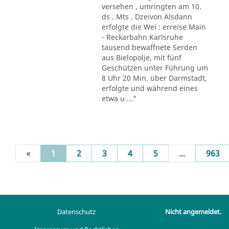
versehen , umringten am 10.
ds . Mts . Dzeivon Alsdann
erfolgte die Wei : erreise Main
- Reckarbahn Karlsruhe
tausend bewaffnete Serden
aus Bielopolje, mit fünf
Geschützen unter Führung um
8 Uhr 20 Min. über Darmstadt,
erfolgte und während eines
etwa u ..."
(current)
«
1
2
3
4
5
...
963
Datenschutz
Nicht angemeldet.