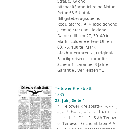
Straße. Kv ehe
biteaaeü6arantirt reine Natur-
Reine 68 SU niuKi
Billigstebezugsquelle.
Regulaterre , A l4 Tage gehend
, von t8 Mark an . loldene
Damen -llhren 27, 30, 40 ie.
Mark . coldene erten- Uhren
00, 75, 1u0 te. Mark.
Glashütteruhreu z . Original-
Fabrikpreisen . li carantie
Schein ! ! carantie. 3 Jahre
Garantie , Wir leisten f ..."
Teltower Kreisblatt
1885
28. Juli , Seite 1
"...Teltower Kreisblatt-- "-. -'-. _
- . -t "' b-- l- . --' - . - '´ l A t t . . -
t - -: - t -.'.. " ' - -' . S AA Tenow
er Tenower Erichemt kreir A A