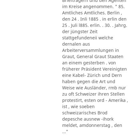
Briefträgern und den Agenten
im Kreise angenommen. " 85.
Amtliches Amtliches. Berlin ,
den 24 . Inli 1885 . in erlin den
25 . Juli l885. erlin. . 30. . Jahrg.
der jüngster Zeit
stattgefundeneii welche
dernalen aus
Arbeiterversammlungen in
Graut, General Graut Staaten
an einem gesterben . von
früherer Präsident Vereinigten
eine Kabel- Zürich und Dern
haben gegen die Art und
Weise wie Ausländer, rmb nur
zu oft Schweizer ihren Stellen
protestirt, esten ord - Amerika ,
ist , wie soeben
schweizarisches Brod
depesche ausnew -ihork
meldet, amdonnerstag , den
..."