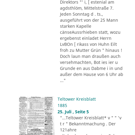
Direktors "' i, [ estenial am
agdsthlöm, Mittelstraße 7.
Jeden Sonntag d . ts.,
ausgeführt von der 25 Mann
starken Kapelle
cänseAussrhieben statt, wozu
ergebenst einladet Herrn
LvBOn [ rikass von Huhn Eilt
froh zu Mutter Grün " hinaus !
Doch laun man draußen auch
versehmachten, Bot ies ier u
Grunde en aus Dabme i in und
außer dem Hause von 6 Uhr ab
..."
Teltower Kreisblatt
1885
25. Juli , Seite 5
"...Teltower Kreisblatt* v " " 'v
t r " Bekanntmachung . Der
121ahre