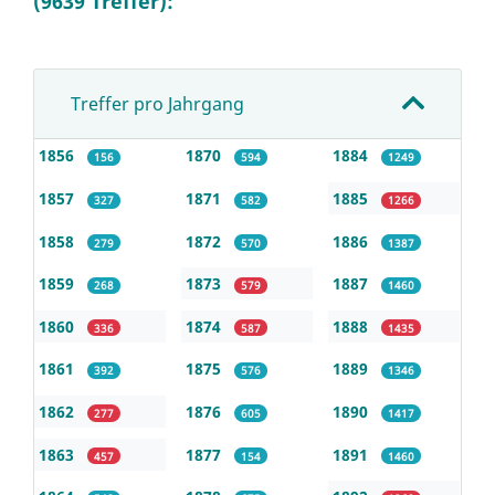
(9639 Treffer):
Treffer pro Jahrgang
1856
1870
1884
156
594
1249
1857
1871
1885
327
582
1266
1858
1872
1886
279
570
1387
1859
1873
1887
268
579
1460
1860
1874
1888
336
587
1435
1861
1875
1889
392
576
1346
1862
1876
1890
277
605
1417
1863
1877
1891
457
154
1460