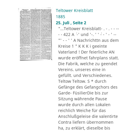
Teltower Kreisblatt
1885
25. Juli , Seite 2
"...Teltower Kreisblatt- . - . - - --
- - 422 A ´ -' und '-. ' ' ´- - ' - ' --
"' - - ' ' A Nachrichttn aus dem
Kreise 1 " K K K i geeinte
Vaterland ! Der feierliche AN
wurde eröffnet fahrplans statt.
Die Fabrik, welche zu geendet
Vereins. unseres eine in
gefüllt. und Verschiedenes.
Teltow Teltow. S * durch
Gefänge des Gefangchors des
Garde- FüsilierDie bis zur
Sitzung währende Pause
wurde durch allen Lokalen
reichlich Weiche für das
Anschlußgeleise die valentirte
Contra liefern übernommen
ha, zu erklärt, dieselbe bis