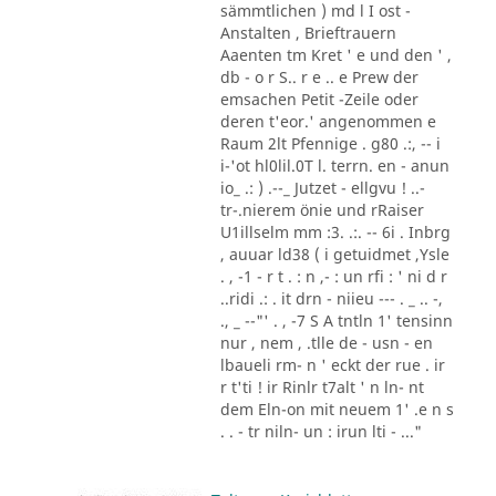
sämmtlichen ) md l I ost -
Anstalten , Brieftrauern
Aaenten tm Kret ' e und den ' ,
db - o r S.. r e .. e Prew der
emsachen Petit -Zeile oder
deren t'eor.' angenommen e
Raum 2lt Pfennige . g80 .:, -- i
i-'ot hl0lil.0T l. terrn. en - anun
io_ .: ) .--_ Jutzet - ellgvu ! ..-
tr-.nierem önie und rRaiser
U1illselm mm :3. .:. -- 6i . Inbrg
, auuar ld38 ( i getuidmet ,Ysle
. , -1 - r t . : n ,- : un rfi : ' ni d r
..ridi .: . it drn - niieu --- . _ .. -,
., _ --"' . , -7 S A tntln 1' tensinn
nur , nem , .tlle de - usn - en
lbaueli rm- n ' eckt der rue . ir
r t'ti ! ir Rinlr t7alt ' n ln- nt
dem Eln-on mit neuem 1' .e n s
. . - tr niln- un : irun lti - ..."