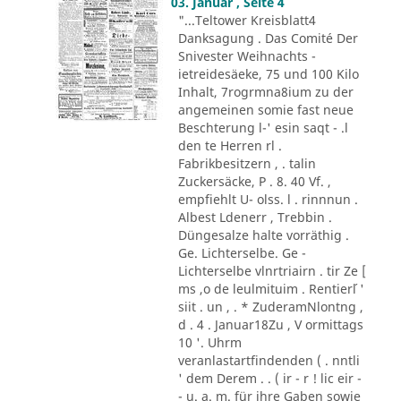
03. Januar , Seite 4
"...Teltower Kreisblatt4
Danksagung . Das Comité Der
Snivester Weihnachts -
ietreidesäeke, 75 und 100 Kilo
Inhalt, 7rogrmna8ium zu der
angemeinen somie fast neue
Beschterung l-' esin saqt - .l
den te Herren rl .
Fabrikbesitzern , . talin
Zuckersäcke, P . 8. 40 Vf. ,
empfiehlt U- olss. l . rinnnun .
Albest Ldenerr , Trebbin .
Düngesalze halte vorräthig .
Ge. Lichterselbe. Ge -
Lichterselbe vlnrtriairn . tir Ze [
ms ,o de leulmituim . Rentier´l '
siit . un , . * ZuderamNlontng ,
d . 4 . Januar18Zu , V ormittags
10 '. Uhrm
veranlastartfindenden ( . nntli
' dem Derem . . ( ir - r ! lic eir -
- u. a. m. für ihre Gaben sowie