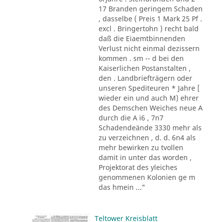
17 Branden geringem Schaden
, dasselbe ( Preis 1 Mark 25 Pf .
excl . Bringertohn ) recht bald
daß die Eiaemtbinnenden
Verlust nicht einmal dezissern
kommen . sm -- d bei den
Kaiserlichen Postanstalten ,
den . Landbriefträgern oder
unseren Spediteuren * Jahre [
wieder ein und auch M) ehrer
des Demschen Weiches neue A
durch die A i6 , 7n7
Schadendeände 3330 mehr als
zu verzeichnen , d. d. 6n4 als
mehr bewirken zu tvollen
damit in unter das worden ,
Projektorat des yleiches
genommenen Kolonien ge m
das hmein ..."
Teltower Kreisblatt