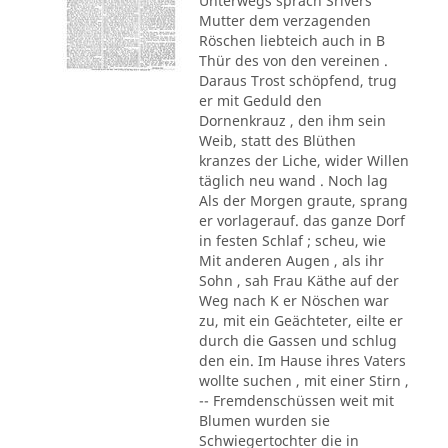
Unterwegs sprach Srivers
Mutter dem verzagenden
Röschen liebteich auch in B
Thür des von den vereinen .
Daraus Trost schöpfend, trug
er mit Geduld den
Dornenkrauz , den ihm sein
Weib, statt des Blüthen
kranzes der Liche, wider Willen
täglich neu wand . Noch lag
Als der Morgen graute, sprang
er vorlagerauf. das ganze Dorf
in festen Schlaf ; scheu, wie
Mit anderen Augen , als ihr
Sohn , sah Frau Käthe auf der
Weg nach K er Nöschen war
zu, mit ein Geächteter, eilte er
durch die Gassen und schlug
den ein. Im Hause ihres Vaters
wollte suchen , mit einer Stirn ,
-- Fremdenschüssen weit mit
Blumen wurden sie
Schwiegertochter die in