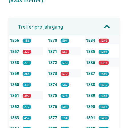
(8243 Treffer):
Treffer pro Jahrgang
1856
1870
1884
156
594
1249
1857
1871
1885
327
582
1266
1858
1872
1886
279
570
1387
1859
1873
1887
268
579
1460
1860
1874
1888
336
587
1435
1861
1875
1889
392
576
1346
1862
1876
1890
277
605
1417
1863
1877
1891
457
154
1460