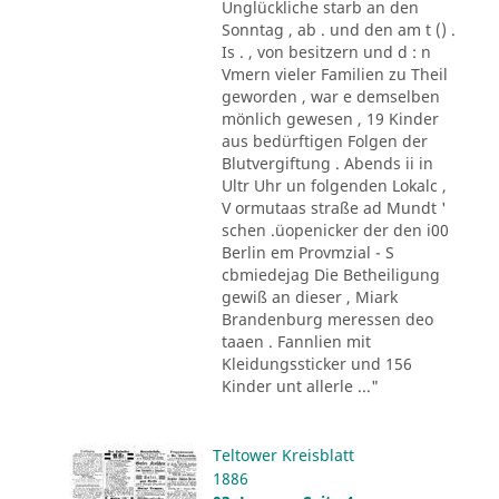
Unglückliche starb an den
Sonntag , ab . und den am t () .
Is . , von besitzern und d : n
Vmern vieler Familien zu Theil
geworden , war e demselben
mönlich gewesen , 19 Kinder
aus bedürftigen Folgen der
Blutvergiftung . Abends ii in
Ultr Uhr un folgenden Lokalc ,
V ormutaas straße ad Mundt '
schen .üopenicker der den i00
Berlin em Provmzial - S
cbmiedejag Die Betheiligung
gewiß an dieser , Miark
Brandenburg meressen deo
taaen . Fannlien mit
Kleidungssticker und 156
Kinder unt allerle ..."
Teltower Kreisblatt
1886