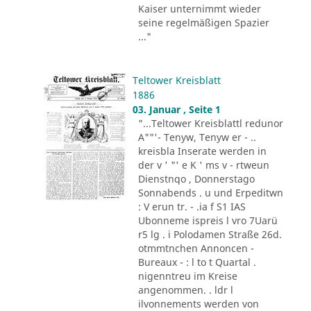
Kaiser unternimmt wieder
seine regelmäßigen Spazier
..."
Teltower Kreisblatt
1886
03. Januar , Seite 1
"...Teltower Kreisblattl redunor
A""'- Tenyw, Tenyw er - ..
kreisbla Inserate werden in
der v ' "' e K ' ms v - rtweun
Dienstnqo , Donnerstago
Sonnabends . u und Erpeditwn
: V erun tr. - .ia f S1 IAS
Ubonneme ispreis l vro 7Uarü
r5 lg . i Polodamen Straße 26d.
otmmtnchen Annoncen -
Bureaux - : l to t Quartal .
nigenntreu im Kreise
angenommen. . ldr l
ilvonnements werden von