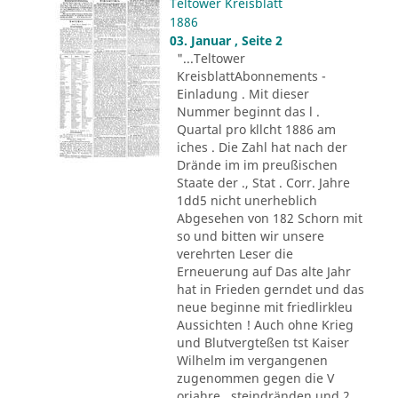
Teltower Kreisblatt
1886
03. Januar , Seite 2
"...Teltower
KreisblattAbonnements -
Einladung . Mit dieser
Nummer beginnt das l .
Quartal pro kllcht 1886 am
iches . Die Zahl hat nach der
Drände im im preußischen
Staate der ., Stat . Corr. Jahre
1dd5 nicht unerheblich
Abgesehen von 182 Schorn mit
so und bitten wir unsere
verehrten Leser die
Erneuerung auf Das alte Jahr
hat in Frieden gerndet und das
neue beginne mit friedlirkleu
Aussichten ! Auch ohne Krieg
und Blutvergteßen tst Kaiser
Wilhelm im vergangenen
zugenommen gegen die V
orjahre . steindränden und 2