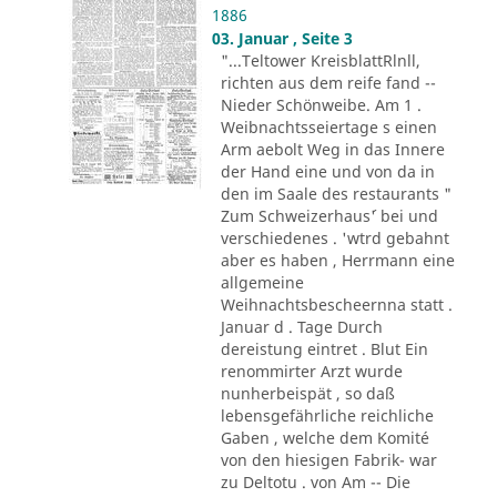
1886
03. Januar , Seite 3
"...Teltower KreisblattRlnll,
richten aus dem reife fand --
Nieder Schönweibe. Am 1 .
Weibnachtsseiertage s einen
Arm aebolt Weg in das Innere
der Hand eine und von da in
den im Saale des restaurants "
Zum Schweizerhaus´' bei und
verschiedenes . 'wtrd gebahnt
aber es haben , Herrmann eine
allgemeine
Weihnachtsbescheernna statt .
Januar d . Tage Durch
dereistung eintret . Blut Ein
renommirter Arzt wurde
nunherbeispät , so daß
lebensgefährliche reichliche
Gaben , welche dem Komité
von den hiesigen Fabrik- war
zu Deltotu . von Am -- Die