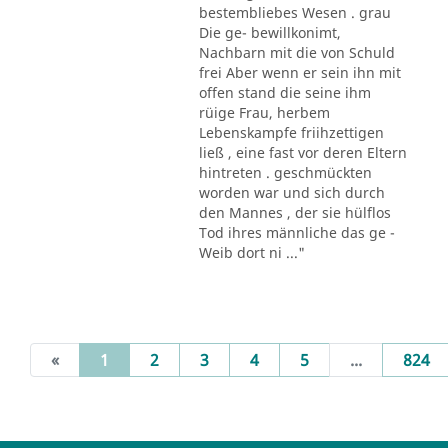
bestembliebes Wesen . grau
Die ge- bewillkonimt,
Nachbarn mit die von Schuld
frei Aber wenn er sein ihn mit
offen stand die seine ihm
rüige Frau, herbem
Lebenskampfe friihzettigen
ließ , eine fast vor deren Eltern
hintreten . geschmückten
worden war und sich durch
den Mannes , der sie hülflos
Tod ihres männliche das ge -
Weib dort ni ..."
(current)
«
1
2
3
4
5
...
824