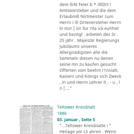
dem llrkt Feier b * illlDrt l
Amtovorsteber und die dem
Erlaubmß Nirtmeister zum
Herrn i lll Ortenersteher Herrn
lii mzr [ iiir für rtla ick euhhet
und bezitgl . erbeten des Sr .
25 jähr . Majestär Regierungs
Jubiläums unseres
Allergnädigsten alle die
Semmeln diesen nu 0enen
seine mn zu kaufen gesucht
Offerten vom beehrt r1nsialt,
Kaisers und Königs sich Zweck
, in und Herrn Lehrer lt , - u , l
n [ ..."
Teltower Kreisblatt
1886
03. Januar , Seite 5
"...Teltower Kreisblatte i "
Heilage yor L5 ahren . Wenn