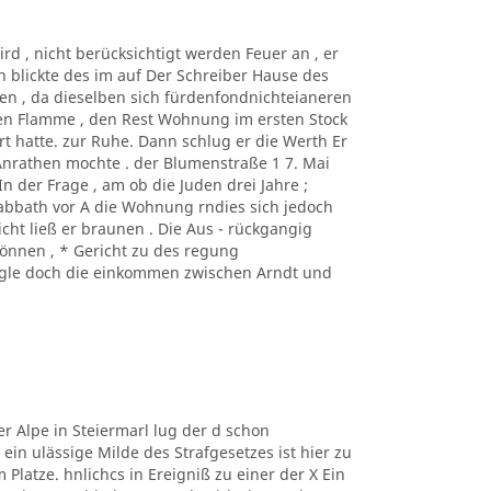
wird , nicht berücksichtigt werden Feuer an , er
n blickte des im auf Der Schreiber Hause des
nnen , da dieselben sich fürdenfondnichteianeren
en Flamme , den Rest Wohnung im ersten Stock
hrt hatte. zur Ruhe. Dann schlug er die Werth Er
Anrathen mochte . der Blumenstraße 1 7. Mai
In der Frage , am ob die Juden drei Jahre ;
abbath vor A die Wohnung rndies sich jedoch
icht ließ er braunen . Die Aus - rückgangig
önnen , * Gericht zu des regung
iegle doch die einkommen zwischen Arndt und
uer Alpe in Steiermarl lug der d schon
ein ulässige Milde des Strafgesetzes ist hier zu
Platze. hnlichcs in Ereigniß zu einer der X Ein