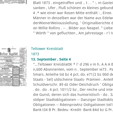
Blatt 1873 . eingetroffen und .. t . . " :. m Ga
sanken , Ufer , Fluß schönen es kleines gebunden
4 .* wie einer war Rosen Mitte enthält : , Eiree
Männer in desselben war der Name aus Edelwei
derWienerWeiiousslellung. ' Originalberichte d
on Willie Rollins . -- . Bilder aus Neapel. " L
" Wörth " von gefluchten , Am Jahrestage - r'i 
Teltower Kreisblatt
1873
13. September , Seite 4
"...Teltower KreisblattK * l' d 296 v m h. A A
n,600 Abonnenten, vom n . September ie73 . Paas
Smars. Anleihe tot bz 4 pct. do. e71/2 bz 00d dez
Staats - Sel) uldscheine Staats- Prämien . Anle
Schuldverschr. 89 dz Oder-Deichdruch ' Obligati
. do . do . 4 pct. 1011/2 bz , Der reiche und int
die Gunst, deren sich das humoristisch - do . 3
stölper Stadtobligationen -- Danziger Stadtobl
Obligationen -- Rdeinprovtnz Ooligationen tot1/
Bank t34 B Pr. Bedeu -Kredit- Bank 84d bz G Pr. 