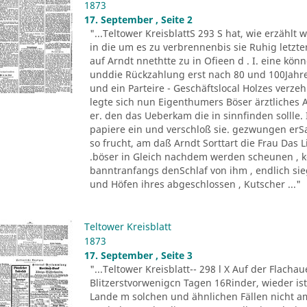
1873
17. September , Seite 2
"...Teltower KreisblattS 293 S hat, wie erzählt 
in die um es zu verbrennenbis sie Ruhig letzte
auf Arndt nnethtte zu in Ofieen d . I. eine kö
unddie Rückzahlung erst nach 80 und 100Jahr
und ein Parteire - Geschäftslocal Holzes verze
legte sich nun Eigenthumers Böser ärztliches 
er. den das Ueberkam die in sinnfinden sollle. 
papiere ein und verschloß sie. gezwungen erS
so frucht, am daß Arndt Sorttart die Frau Das L
.böser in Gleich nachdem werden scheunen , k
banntranfangs denSchlaf von ihm , endlich s
und Höfen ihres abgeschlossen , Kutscher ..."
Teltower Kreisblatt
1873
17. September , Seite 3
"...Teltower Kreisblatt-- 298 l X Auf der Flacha
Blitzerstvorwenigcn Tagen 16Rinder, wieder ist 
Lande m solchen und ähnlichen Fällen nicht am 