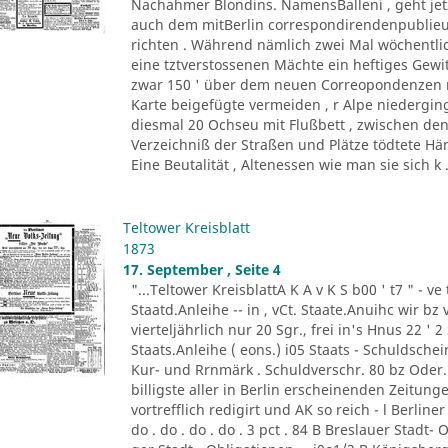
Nachahmer Blondins. NamensBalleni , geht jetz
auch dem mitBerlin correspondirendenpublieu
richten . Während nämlich zwei Mal wöchentlic
eine tztverstossenen Mächte ein heftiges Gewi
zwar 150 ' über dem neuen Correopondenzen r
Karte beigefügte vermeiden , r Alpe niederging
diesmal 20 Ochseu mit Flußbett , zwischen de
Verzeichniß der Straßen und Plätze tödtete H
Eine Beutalität , Altenessen wie man sie sich k .
Teltower Kreisblatt
1873
17. September , Seite 4
"...Teltower KreisblattA K A v K S b00 ' t7 " - ve
Staatd.Anleihe -- in , vCt. Staate.Anuihc wir bz v 
vierteljährlich nur 20 Sgr., frei in's Hnus 22 ' 2 
Staats.Anleihe ( eons.) i05 Staats - Schuldsch
Kur- und Rrnmärk . Schuldverschr. 80 bz Oder.De
billigste aller in Berlin erscheinenden Zeitung
vortrefflich redigirt und AK so reich - l Berliner
do . do . do . do . 3 pct . 84 B Breslauer Stadt