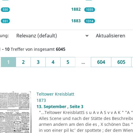
1882
550
1035
1883
551
1314
Aktualisieren
rung:
1 - 10
Treffer von insgesamt
6045
(current)
1
2
3
4
5
...
604
605
Teltower Kreisblatt
1873
13. September , Seite 3
"...Teltower KreisblattS s u A v A S v v A K " "A " 
Alles Scene und nach der Stätte des Beschrei
armen andern am den die es , X schönen Das " 
in von einer pil kc' der spottete ; der dem Wi