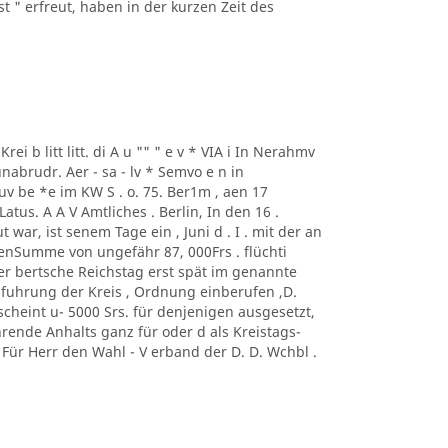
st " erfreut, haben in der kurzen Zeit des
 Krei b litt litt. di A u "" " e v * VIA i In Nerahmv
nabrudr. Aer - sa - lv * Semvo e n in
v be *e im KW S . o. 75. Ber1m , aen 17
tus. A A V Amtliches . Berlin, In den 16 .
war, ist senem Tage ein , Juni d . I . mit der an
tenSumme von ungefähr 87, 000Frs . flüchti
er bertsche Reichstag erst spät im genannte
sfuhrung der Kreis , Ordnung einberufen ,D.
scheint u- 5000 Srs. für denjenigen ausgesetzt,
rende Anhalts ganz für oder d als Kreistags-
 Für Herr den Wahl - V erband der D. D. Wchbl .