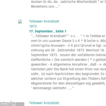
Austan 5s do. do . satirische Wochenblatt " er l
Bestehens uns ..."
Teltower Kreisblatt
1873
17. September , Seite 1
"...Teltower Kreisblatt"" -s t. . . " 1 m Tettttw er
vvm In uin uuanwr Davse S s K * B loche n. 80u
stmm1gcha Anuoaen - n K pro Qrunal w Sgr. uu
ziehung am 30 . ZeDromdor 1873. Wechsel 18. La
September 1873 . neuen der vorfallenen betraut 
Oeffentliche + Die ziemlich werden ( * v gelös
geworden - A allgemeine Annahme , daß - s- d
nächsten Jahr Die Bank hat einen Preis von Au
solle , ist nach Nachrichten des begründet. Es 
welcher sichere zur Ergreifung des Thäters füh
Abgeordnete für den diesseitigen eig gewählt,
' keineswegs vielmehr , ..."
Teltower Kreisblatt