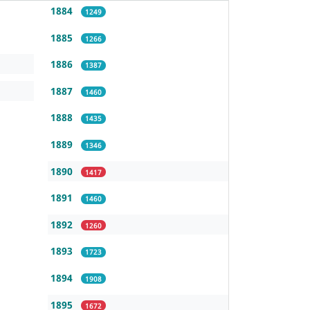
1884
1249
1885
1266
1886
1387
1887
1460
1888
1435
1889
1346
1890
1417
1891
1460
1892
1260
1893
1723
1894
1908
1895
1672