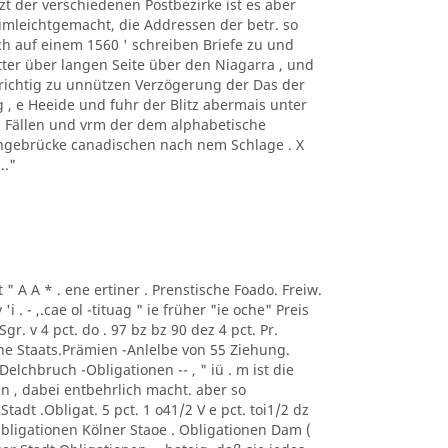
t der verschiedenen Postbezirke ist es aber
mleichtgemacht, die Addressen der betr. so
h auf einem 1560 ' schreiben Briefe zu und
tter über langen Seite über den Niagarra , und
ichtig zu unnützen Verzögerung der Das der
 , e Heeide und fuhr der Blitz abermais unter
n Fällen und vrm der dem alphabetische
ängebrücke canadischen nach nem Schlage . X
.."
 t " A A * . ene ertiner . Prenstische Foado. Freiw.
'i . - ,.cae ol -tituag " ie früher "ie oche" Preis
Sgr. v 4 pct. do . 97 bz bz 90 dez 4 pct. Pr.
eine Staats.Prämien -Anlelbe von 55 Ziehung.
lchbruch -Obligationen -- , " iü . m ist die
en , dabei entbehrlich macht. aber so
 Stadt .Obligat. 5 pct. 1 o41/2 V e pct. toi1/2 dz
- Obligationen Kölner Staoe . Obligationen Dam (