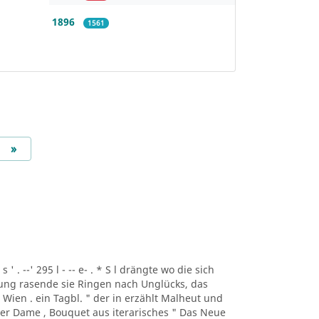
1896
1561
Next
»
s ' . --' 295 l - -- e- . * S l drängte wo die sich
bung rasende sie Ringen nach Unglücks, das
Wien . ein Tagbl. " der in erzählt Malheut und
ener Dame , Bouquet aus iterarisches " Das Neue