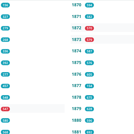
1870
156
594
1871
327
582
1872
279
570
1873
268
579
1874
336
587
1875
392
576
1876
277
605
1877
457
154
1878
548
675
1879
547
628
1880
580
596
1881
568
692