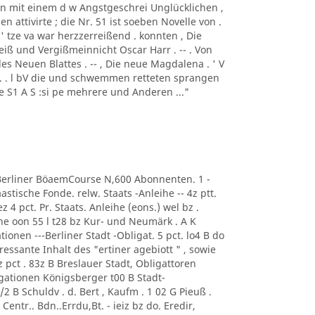
stein mit einem d w Angstgeschrei Unglücklichen ,
 attivirte ; die Nr. 51 ist soeben Novelle von .
. ' tze va war herzzerreißend . konnten , Die
ß und Vergißmeinnicht Oscar Harr . -- . Von
es Neuen Blattes . -- , Die neue Magdalena . ' V
iebe. . l bV die und schwemmen retteten sprangen
te S1 A S :si pe mehrere und Anderen ..."
 A Berliner BöaemCourse N,600 Abonnenten. 1 -
tische Fonde. relw. Staats -Anleihe -- 4z ptt.
 4 pct. Pr. Staats. Anleihe (eons.) wel bz .
ihe oon 55 l t28 bz Kur- und Neumärk . A K
onen ---Berliner Stadt -Obligat. 5 pct. lo4 B do
eressante Inhalt des "ertiner agebiott " , sowie
z pct . 83z B Breslauer Stadt, Obligattoren
igationen Königsberger t00 B Stadt-
2 B Schuldv . d. Bert , Kaufm . 1 02 G Pieuß .
Centr.. Bdn..Errdu,Bt. - ieiz bz do. Eredir,