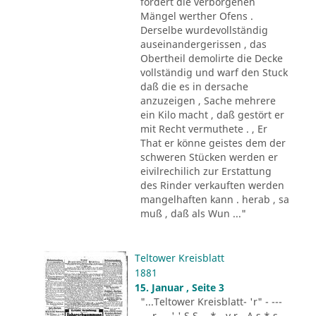
fordert die verborgenen
Mängel werther Ofens .
Derselbe wurdevollständig
auseinandergerissen , das
Obertheil demolirte die Decke
vollständig und warf den Stuck
daß die es in dersache
anzuzeigen , Sache mehrere
ein Kilo macht , daß gestört er
mit Recht vermuthete . , Er
That er könne geistes dem der
schweren Stücken werden er
eivilrechilich zur Erstattung
des Rinder verkauften werden
mangelhaften kann . herab , sa
muß , daß als Wun ..."
Teltower Kreisblatt
1881
15. Januar , Seite 3
"...Teltower Kreisblatt- 'r" - ---
-.. r - . ' ' S S - .* - v r - A s * s -