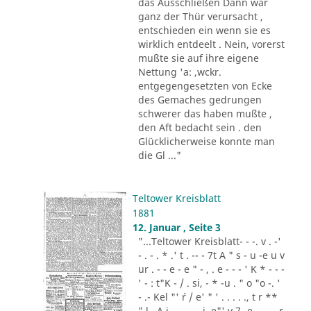
das Ausschließen Dann war
ganz der Thür verursacht ,
entschieden ein wenn sie es
wirklich entdeelt . Nein, vorerst
mußte sie auf ihre eigene
Nettung 'a: ,wckr.
entgegengesetzten von Ecke
des Gemaches gedrungen
schwerer das haben mußte ,
den Aft bedacht sein . den
Glücklicherweise konnte man
die Gl ..."
Teltower Kreisblatt
1881
12. Januar , Seite 3
"...Teltower Kreisblatt- - -. v . -'
- . - . * .' t . -- - 7t A " s - u -e u v
ur . - - e - e " - , . e - - - ' K * - - -
' - : t"K - / . si, - * -u . " o "o -. '
- .- Kel "' ´r / e' " ' . . . . ., t r **
" l . A i .,. . - .. i. e"' v 7 -e -.. . - r