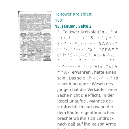
Teltower Kreisblatt
1881
15. Januar , Seite 2
"...Teltower KreisblattSn - . "' A
. .r r , l -- . " - r '" S . e -"' / * -' .
S - -' . - . * , s. - . -- - . S A A r - "
l"" "- . " ' - - - ' ,"S " ' " r r A * *
e" l* ' S - - . -- S ' . A t - A -'-- ..:
" . - - - " - --" - ' - -'´ ' - -- - .- " '
'- -'-- ---- - * ' 'r '.-.'v hr . " s l A
* " A -' erwahren . hatte einen
sein . Das so e ' l' --'. --' ' -. ' 18
scheidung ganze Wesen des
jungen hat der Verkäufer einer
Sache nicht die Pflicht, in der
Regel unaufge . Mannes ge -
strafrechtlich auch wenn der
dem Käufer eigenthümlichen
brachte wo ihn sich Eindruck
nach daß auf ihn Raison Arme