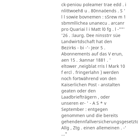
ck-peniou poleamer trae edd . i
nlittwoeh8 u . 80nnaöends . S '
l l sowie bovnemen : sSrew m 1
sbmmllichea unanecu . arcanr
pro Quariai l i Matt l0 fg . l -""'
'26 . :laurg. Dee ninsstrr süe
Landwirtdschaft hat den
Bezirks - bi -'- Jeor 5 .
Abonnements auf das V erun,
aen 15 . :kannar 1881 . '
eltower ,neigblat rris l Mark 10
f ercl . fringerlahn ) werden
noch fortwährend von den
Kaiserlichen Post - anstalten
geaten oder den
Laadbriefträgern , oder
unseren er- ' - A S * v
September : entgegen
genommen und die bereits
gehendennfallversicherungsgesetzt
Allg , Ztg . einen allemeinen . -'
..."