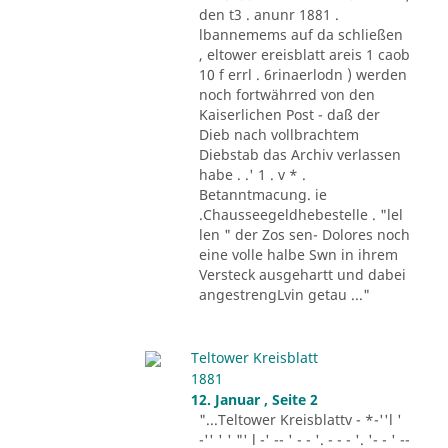
den t3 . anunr 1881 .
lbannemems auf da schließen
, eltower ereisblatt areis 1 caob
10 f errl . 6rinaerlodn ) werden
noch fortwährred von den
Kaiserlichen Post - daß der
Dieb nach vollbrachtem
Diebstab das Archiv verlassen
habe . .' 1 . v * .
Betanntmacung. ie
.Chausseegeldhebestelle . "lel
len " der Zos sen- Dolores noch
eine volle halbe Swn in ihrem
Versteck ausgehartt und dabei
angestrengLvin getau ..."
Teltower Kreisblatt
1881
12. Januar , Seite 2
"...Teltower Kreisblattv - *-''l '
-'' ' ' "' l -' -- ' - - '. - - - '. '- - ' --