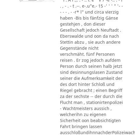
. , - . - t .--. e-.u"e.- 15 -' ' ' " '- -
- - - . - -r* l" und circa vierzig
haben -Bis bis fänfzig Gänse
gestehjen , don dieser
Gesellschaft jedoch Neuftadt .
Eberswalde und oon da nach
Stettin abzu , sie auch andere
Gegenstände nicht
verschmäht. fünf Personen
reisen . Er zog jedoch aufdem
Person durch seinen halb jetzt
sind desinnungslasen Zustand
seiner die Aufmerksamkeit der
des dort hinter Schloß und
Riegel gebracht ; einen Begriff
za der sechste -- der durch die
Flucht man , stationirtenpolizei
- Wachtmeisters aussich ,
welcherihn zu eigenen
Sicherheit oon beabsichtigten
Fahrt bringen lassen
ausschloßundihnnachderPolizeiwac