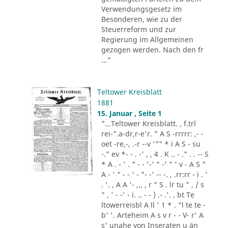
Verwendungsgesetz im
Besonderen, wie zu der
Steuerreform und zur
Regierung im Allgemeinen
gezogen werden. Nach den fr
..."
Teltower Kreisblatt
1881
15. Januar , Seite 1
"...Teltower Kreisblatt. , f.trl
rei-".a-dr,r-e'r. " A S -rrrrr: ,- -
oet -re,-, .-r --v '"" * i A S - su
-." ev *- - . -' , , 4 . K .. - ." . . -- S
* A . - ' . " - - '-' " -' " ' v - A S "
A - ' " - - ' - "- -' -- -. , .rr:rr - i . '
. '. , A A '- ,., , r " S . lr tu " , / s
" , ' - -' - i. .. - - ) .- .'. , bt Te
ltowerreisbl A ll ' 1 * . "l te te -
b' '. Arteheim A s v r - - V- r' A
s' unahe von Inseraten u än