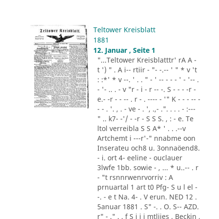
Teltower Kreisblatt
1881
12. Januar , Seite 1
"...Teltower Kreisblatttr' rA A -
t ') " . A i-- rtiir - "- -.-- ' " * v 't
: :*' * v --. ' . . " - ' -- - - - ' - '-- .
- '- .. . - v "r - i - r -- -. S - - - -r -
e.- -r - - -- . r - . ---- - '" K - - - -- -
- - . '. , . - ve - . ', .,- .". . . . - :---
" .. k7- -'/ - -r - S S S. , : - e. Te
ltol verreibla S S A* ' . . .--v
Artchemt i ---r'-" nnabme oon
Inserateu och8 u. 3onnaöend8.
- i. ort 4- eeline - ouclauer
3lwfe 1bb. sowie - , ... * u..-- . r
- "t rsnnrwenrvorriv : A
prnuartal 1 art t0 Pfg- S u l el -
-. - e t Na. 4- . V erun. NED 12 .
5anuar 1881 . S" -. . O. S-- AZD.
r" - ." . . f S i i i mtliies . Beckin ,