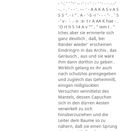
- '-´. ' '´ '-' -- -' : - ' : - ' '- - - .-.-'
-.. - . ' - - '. --- ' - A A K A S v A S
S S ". - i " . A - '-S -r '- - - "- . ' S
-' v - ´ - .- v- :e- t r A AA K hae - .
'O rt h S 14 A v "" , " iem t . "
lches aber sie erinnerte sich
ganz deutlich , daß, bei
Ränder wieder' erscheinen
Eindringrn in das Archiv , das
Geräusch , aus und sie wäre
ihm dann dorthin zu geben .
Wirklich gelang es ihr auch
nach schutzlos preisgegeben
und zugleich das Geheimniß,
einigen mißglückten
Versuchen vennittelst des
Mantels, dessen Capuchon
sich in den dürren Aesten
verwirkelt zu sich
hinüberzuziehen und die
Leiter dem Baume so zu
nähern, daß sie einen Sprung