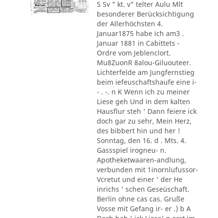
S Sv " kt. v" telter Aulu Mlt
besonderer Berücksichtigung
der Allerhöchsten 4.
Januar1875 habe ich am3 .
Januar 1881 in Cabittets -
Ordre vom Jeblenclort.
Mu8ZuonR 8alou-Giluouteer.
Lichterfelde am Jungfernstieg
beim iefeuschaftshaufe eine i-
- . -. n K Wenn ich zu meiner
Liese geh Und in dem kalten
Hausflur steh ' Dann feiere ick
doch gar zu sehr, Mein Herz,
des bibbert hin und her !
Sonntag, den 16. d . Mts. 4.
Gassspiel irogneu- n.
Apotheketwaaren-andlung,
verbunden mit 1inornlufussor-
Vcretut und einer ' der He
inrichs ' schen Geseüschaft.
Berlin ohne cas cas. Gruße
Vosse mit Gefang ir- er .) b A