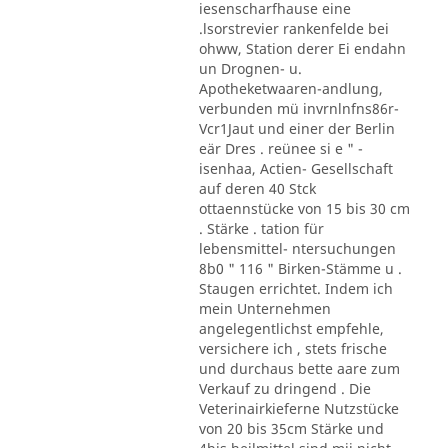
iesenscharfhause eine
.lsorstrevier rankenfelde bei
ohww, Station derer Ei endahn
un Drognen- u.
Apotheketwaaren-andlung,
verbunden mü invrnlnfns86r-
Vcr1Jaut und einer der Berlin
eär Dres . reünee si e " -
isenhaa, Actien- Gesellschaft
auf deren 40 Stck
ottaennstücke von 15 bis 30 cm
. Stärke . tation für
lebensmittel- ntersuchungen
8b0 " 116 " Birken-Stämme u .
Staugen errichtet. Indem ich
mein Unternehmen
angelegentlichst empfehle,
versichere ich , stets frische
und durchaus bette aare zum
Verkauf zu dringend . Die
Veterinairkieferne Nutzstücke
von 20 bis 35cm Stärke und