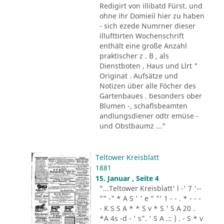
Redigirt von illibatd Fürst. und
ohne ihr Domieil hier zu haben
- sich ezede Numrner dieser
illufttirten Wochenschrift
enthält eine große Anzahl
praktischer z . B , als
Dienstboten , Haus und Llrt "
Originat . Aufsätze und
Notizen über alle Föcher des
Gartenbaues . besonders ober
Blumen -, schaflsbeamten
andlungsdiener odtr emüse -
und Obstbaumz ..."
Teltower Kreisblatt
1881
15. Januar , Seite 4
"...Teltower Kreisblatt' l -' 7 '--
"" -" * A S ' ' e " "' 1 - - . * - - -
- K S S A * * S v * S ' S A 20 .
*A 4s -d - ' s". ' S A .:: ) . - S * v