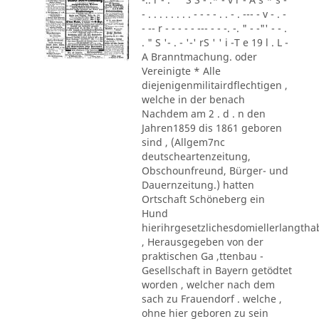
- . . . . . . . . - - - - . . - . --- - v - . -
- -- r - - - - - --- - - -. -. " - -"' - - .
. " S '- . - '-' rS ' ' i -T e 19 l . L -
A Branntmachung. oder
Vereinigte * Alle
diejenigenmilitairdflechtigen ,
welche in der benach
Nachdem am 2 . d . n den
Jahren1859 dis 1861 geboren
sind , (Allgem7nc
deutscheartenzeitung,
Obschounfreund, Bürger- und
Dauernzeitung.) hatten
Ortschaft Schöneberg ein
Hund
hierihrgesetzlichesdomiellerlangth
, Herausgegeben von der
praktischen Ga ,ttenbau -
Gesellschaft in Bayern getödtet
worden , welcher nach dem
sach zu Frauendorf . welche ,
ohne hier geboren zu sein