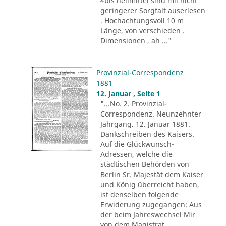
4bis heilmittel sind mii nicht
geringerer Sorgfalt auserlesen
. Hochachtungsvoll 10 m
Länge, von verschieden .
Dimensionen , ah ..."
Provinzial-Correspondenz
1881
12. Januar , Seite 1
"...No. 2. Provinzial-
Correspondenz. Neunzehnter
Jahrgang. 12. Januar 1881.
Dankschreiben des Kaisers.
Auf die Glückwunsch-
Adressen, welche die
städtischen Behörden von
Berlin Sr. Majestät dem Kaiser
und König überreicht haben,
ist denselben folgende
Erwiderung zugegangen: Aus
der beim Jahreswechsel Mir
von dem Magistrat