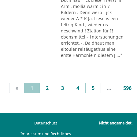
Doch hab ' ick Liese' n erst im
Arm , mollia warm ; in 7
Bildern . Denn werb ' jck
wieder A * K Ja, Liese is een
feltrig Kind , wieder us
geschwind ! Ztation für I!
ebensmittel - 1ntersuchungen
errichtet. -. Da dhaut man
eltouier reisäugethua eine
erste Harmonie n diesem J ..."
(current)
«
1
2
3
4
5
...
596
Datenschutz
Nicht angemeldet.
Impressum und Rechtliches