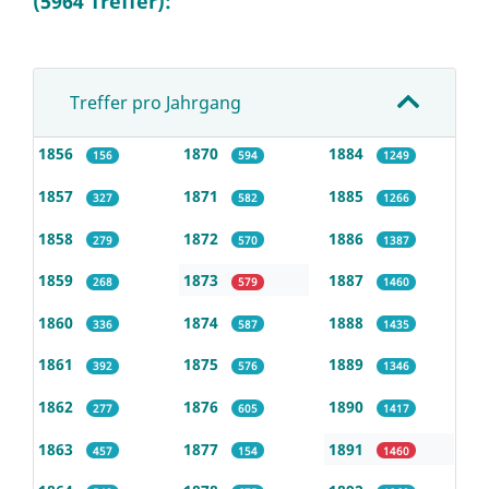
(5964 Treffer):
Treffer pro Jahrgang
1856
1870
1884
156
594
1249
1857
1871
1885
327
582
1266
1858
1872
1886
279
570
1387
1859
1873
1887
268
579
1460
1860
1874
1888
336
587
1435
1861
1875
1889
392
576
1346
1862
1876
1890
277
605
1417
1863
1877
1891
457
154
1460