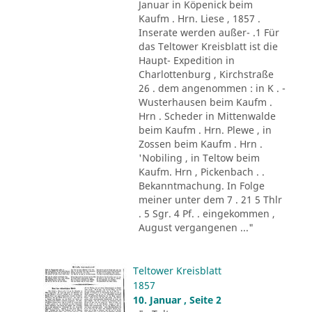
Januar in Köpenick beim
Kaufm . Hrn. Liese , 1857 .
Inserate werden außer- .1 Für
das Teltower Kreisblatt ist die
Haupt- Expedition in
Charlottenburg , Kirchstraße
26 . dem angenommen : in K . -
Wusterhausen beim Kaufm .
Hrn . Scheder in Mittenwalde
beim Kaufm . Hrn. Plewe , in
Zossen beim Kaufm . Hrn .
'Nobiling , in Teltow beim
Kaufm. Hrn , Pickenbach . .
Bekanntmachung. In Folge
meiner unter dem 7 . 21 5 Thlr
. 5 Sgr. 4 Pf. . eingekommen ,
August vergangenen ..."
Teltower Kreisblatt
1857
10. Januar , Seite 2