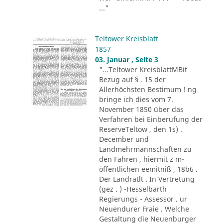
..."
Teltower Kreisblatt
1857
03. Januar , Seite 3
"...Teltower KreisblattMBit
Bezug auf § . 15 der
Allerhöchsten Bestimum ! ng
bringe ich dies vom 7.
November 1850 über das
Verfahren bei Einberufung der
ReserveTeltow , den 1s) .
December und
Landmehrmannschaften zu
den Fahren , hiermit z m-
öffentlichen eemitniß , 18b6 .
Der Landratlt . In Vertretung
(gez . ) -Hesselbarth
Regierungs - Assessor . ur
Neuendurer Fraie . Welche
Gestaltung die Neuenburger