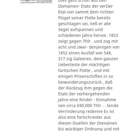
Dies geht schon aus den
Domainen- Etats der verDer
Etat von sammt dem richten
Flügel seiner Flotte bereits
geschlagen sei, ließ er alle
Segel aufspannen und
schiedenen Jahre hervor. 1853
zeigt gegen Thlr . und zog mit
acht und zwar- denjenigen von
1852 einen Ausfall von 548,
317 zig Galeeren, dem ganzen
Ueberteste der mächtigen
türtischen Flotte , und mit
einigen Prisenschiffen in so
bewunderungszurück , daß
der Rückzug ihm gegen die
Etats der vorhergehenden
Jahre eine Rinder - Einnahme
von circa 690,000 Thlr . . tende
Verrinderung redenne Es ist
also eine fortschreider aus
diesen Ouellen der Domainen
bis würdiger Ordnung und mit