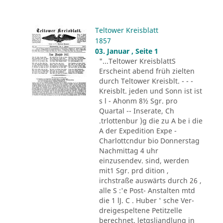
Teltower Kreisblatt
1857
03. Januar , Seite 1
"...Teltower KreisblattS
Erscheint abend früh zielten
durch Teltower Kreisblt. - - -
Kreisblt. jeden und Sonn ist ist
s l - Ahonm 8½ Sgr. pro
Quartal -- Inserate, Ch
.trlottenbur )g die zu A be i die
A der Expedition Expe -
Charlottcndur bio Donnerstag
Nachmittag 4 uhr
einzusendev. sind, werden
mit1 Sgr. prd dition ,
irchstraße auswärts durch 26 ,
alle S :'e Post- Anstalten mtd
die 1 lJ. C . Huber ' sche Ver-
dreigespeltene Petitzelle
berechnet. letgsliandlung in