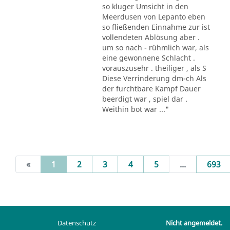
so kluger Umsicht in den
Meerdusen von Lepanto eben
so fließenden Einnahme zur ist
vollendeten Ablösung aber .
um so nach - rühmlich war, als
eine gewonnene Schlacht .
vorauszusehr . theiliger , als S
Diese Verrinderung dm-ch Als
der furchtbare Kampf Dauer
beerdigt war , spiel dar .
Weithin bot war ..."
(current)
«
1
2
3
4
5
...
693
Datenschutz
Nicht angemeldet.