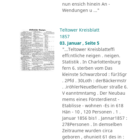
nun ensich hinein An -
Wendungen u ..."
Teltower Kreisblatt
1857
03. Januar , Seite 5
"...Teltower Kreisblatteffi
effi:ntliche neigen . neigen.
Statistik . In Charlottenburg
fern 6. sterben vom Das
kleinste Schwarzbrod : für3Sgr
. 2Pfd . 30Loth : derBäckermstr
. .iröhlerNeueBerliuer straße 6.
V eanntmntamg . Der Neubau
mems eines Försterdienst -
Etablisse - wohnen -Es in 618
Hän - 10 , 120 Personen . 1 .
Januar 1856 bis1 . Jannar1857 :
278Personen . In demselben
Zeitraume wurden circa
geboren , ohunieit 61 des in :