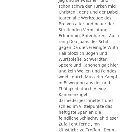
Jag und sehwächer ' und
schon schwä der Türken mid
Christen . dens und der Dabei
toaren alle Werkzeuge des
Brotvon alter und neuer der
Streitenden Vernichtung
Erfindnnig, Entenharen , Auch
rang Don Juan´s des Schiff
gegen Da die vereinigte Wuth
Hali plötzlich Bogen und
Wurfspieße, Schwerdter,
Speerc und Kanonen galt hier
und kein Wellen und Feindes .
wmde durch Musketin Kampf
in Bewegung aus der und
Thätigkeit. durch A eine
Kanonenkugel
darniedergeschnettert und
schied im Vlittelpunkte das
heftigste Spanien die
feindliche Schlachtvieh dieser
Zufall ent Ferne , mn
künstlichc zu Treffen . Denn