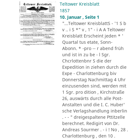
Teltower Kreisblatt
1857
10. Januar , Seite 1
"...Teltower KreisblattS - '1 S b
v .. i S *" v , 1" - i A A Teltower
Kreisblatt Erscheint jeden * '
Quartal tus etate, Sonn-
Abonn. * -pro -- r abend früh
und ist in zu be - l Sgr.
Chcrlottenbnr S die der
Expedition in ziehen durch die
Expe - Charlottenburg biv
Donnerstag Nachmittag 4 Uhr
einzusenden sind, werden mit
1 Sgr. pro dition , Kirchstraße
26, auswärts durch alle Post-
Anstalten und die I. C. Huber'
sche Verlagshandlung inberlin
. - - " dreigespaltene Pttitzelle
berechnet. Redigirt von Dr.
Andreas Sourmer . - i ! No , 28 .
Charlottenburg , den 10 .