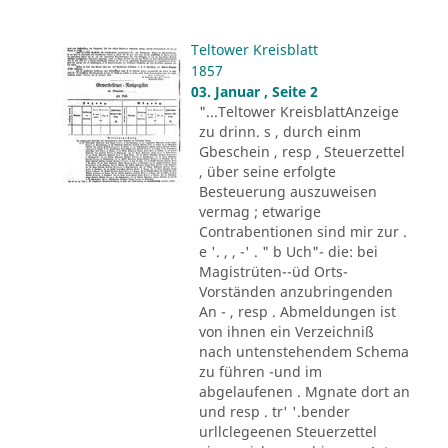
Teltower Kreisblatt
1857
03. Januar , Seite 2
"...Teltower KreisblattAnzeige
zu drinn. s , durch einm
Gbeschein , resp , Steuerzettel
, über seine erfolgte
Besteuerung auszuweisen
vermag ; etwarige
Contrabentionen sind mir zur .
e '. , , -' . " b Uch"- die: bei
Magistrüten--üd Orts-
Vorständen anzubringenden
An - , resp . Abmeldungen ist
von ihnen ein Verzeichniß
nach untenstehendem Schema
zu führen -und im
abgelaufenen . Mgnate dort an
und resp . tr' '.bender
urllclegeenen Steuerzettel