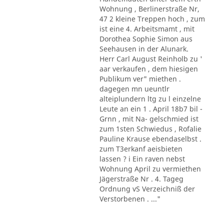
Wohnung , Berlinerstraße Nr,
47 2 kleine Treppen hoch , zum
ist eine 4. Arbeitsmamt , mit
Dorothea Sophie Simon aus
Seehausen in der Alunark.
Herr Carl August Reinholb zu '
aar verkaufen , dem hiesigen
Publikum ver" miethen .
dagegen mn ueuntlr
alteiplundern ltg zu l einzelne
Leute an ein 1 . April 18b7 bil -
Grnn , mit Na- gelschmied ist
zum 1sten Schwiedus , Rofalie
Pauline Krause ebendaselbst .
zum T3erkanf aeisbieten
lassen ? i Ein raven nebst
Wohnung April zu vermiethen
Jägerstraße Nr . 4. Tageg
Ordnung vS Verzeichniß der
Verstorbenen . ..."