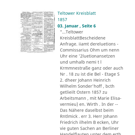
Teltower Kreisblatt
1857
03. Januar , Seite 6
"...Teltower
KreisblattBescheidene
Anfrage. iiamt dereluetions -
Commissarius Ohm um nenn
Uhr eine '2luetionansetzen
und umhalb nemi t l
Krmmnestraße ganz oder auch
Nr . 18 zu ist die Bel - Etage S
2. dheer Johann Heinrich
Wilhelm Sonder'hoff , bcth
getlieilt Ostern 1857 zu
Arbeitsmann , mit Marie Elisa-
vermieu) en. Wirth . In der --
Das Nähere daselbst beim
Rntlmick . err 3. Herr Johann
Friedrich ilhelm B ecken, Uhr
vie guten Sachen an Berliner
Handelflauten unter dem erth