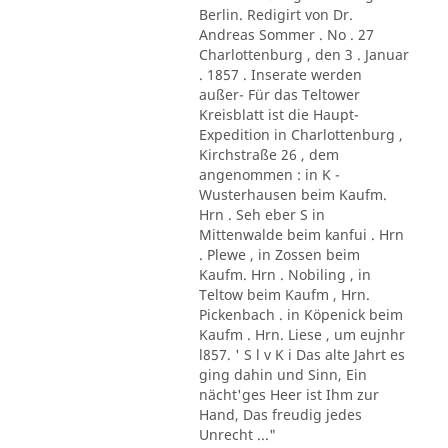
Berlin. Redigirt von Dr.
Andreas Sommer . No . 27
Charlottenburg , den 3 . Januar
. 1857 . Inserate werden
außer- Für das Teltower
Kreisblatt ist die Haupt-
Expedition in Charlottenburg ,
Kirchstraße 26 , dem
angenommen : in K -
Wusterhausen beim Kaufm.
Hrn . Seh eber S in
Mittenwalde beim kanfui . Hrn
. Plewe , in Zossen beim
Kaufm. Hrn . Nobiling , in
Teltow beim Kaufm , Hrn.
Pickenbach . in Köpenick beim
Kaufm . Hrn. Liese , um eujnhr
l857. ' S l v K i Das alte Jahrt es
ging dahin und Sinn, Ein
nächt'ges Heer ist Ihm zur
Hand, Das freudig jedes
Unrecht ..."