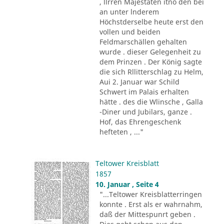
, llrren Majestäten itno den bei
an unter lnderem
Höchstderselbe heute erst den
vollen und beiden
Feldmarschällen gehalten
wurde . dieser Gelegenheit zu
dem Prinzen . Der König sagte
die sich Rllitterschlag zu Helm,
Aui 2. Januar war Schild
Schwert im Palais erhalten
hätte . des die Wlinsche , Galla
-Diner und Jubilars, ganze .
Hof, das Ehrengeschenk
hefteten , ..."
Teltower Kreisblatt
1857
10. Januar , Seite 4
"...Teltower Kreisblatterringen
konnte . Erst als er wahrnahm,
daß der Mittespunrt geben .