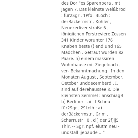
des Dor "es Sparenbera . mt
Jagen 7. Das kleinste Weißbrod
: für2Sgr . 1Pfo . 3Loch :
derBäckermstr . Köhler ,
Neuekerliver straße 6 .
iönigiichen Forstreviere Zossen
341 Kinder worunter 176
Knaben beste () end und 165
Mädchen . Getraut wurden 82
Paare. n) einem massiren
Wohnhause mit Ziegeldach .
ver- Bekanntmachung . In den
Monaten August , September,
Oetober unddecemberd . I.
sind auf derehaussee 8. Die
kleinsten Semmel : anschiagB
b) Berliner - ai . f Scheu -
für2Sgr . 29Lolh : a)
derBäckermstr . Grim ,
Scharrustr . 0 . d ) der 2f)ij5
Thlr. -- Sgr. npf. eiutm neu -
undstall ijebäude ..."