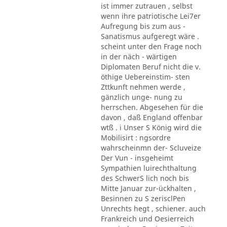
ist immer zutrauen , selbst
wenn ihre patriotische Lei7er
Aufregung bis zum aus -
Sanatismus aufgeregt wäre .
scheint unter den Frage noch
in der näch - wärtigen
Diplomaten Beruf nicht die v.
öthige Uebereinstim- sten
Zttkunft nehmen werde ,
gänzlich unge- nung zu
herrschen. Abgesehen für die
davon , daß England offenbar
wtß . i Unser S König wird die
Mobilisirt : ngsordre
wahrscheinmn der- Scluveize
Der Vun - insgeheimt
Sympathien luirechthaltung
des SchwerS lich noch bis
Mitte Januar zur-ückhalten ,
Besinnen zu S zerisclPen
Unrechts hegt , schiener. auch
Frankreich und Oesierreich