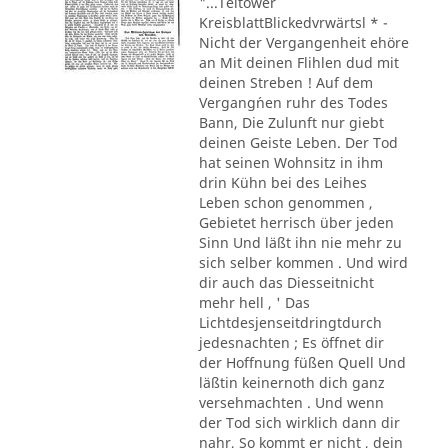
"...Teltower
KreisblattBlickedvrwärtsl * -
Nicht der Vergangenheit ehöre
an Mit deinen Flihlen dud mit
deinen Streben ! Auf dem
Vergang´nen ruhr des Todes
Bann, Die Zulunft nur giebt
deinen Geiste Leben. Der Tod
hat seinen Wohnsitz in ihm
drin Kühn bei des Leihes
Leben schon genommen ,
Gebietet herrisch über jeden
Sinn Und läßt ihn nie mehr zu
sich selber kommen . Und wird
dir auch das Diesseitnicht
mehr hell , ' Das
Lichtdesjenseitdringtdurch
jedesnachten ; Es öffnet dir
der Hoffnung füßen Quell Und
läßtin keinernoth dich ganz
versehmachten . Und wenn
der Tod sich wirklich dann dir
nahr, So kommt er nicht , dein