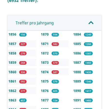
(6932 Treffer):
Treffer pro Jahrgang
1856
1870
1884
156
594
1249
1857
1871
1885
327
582
1266
1858
1872
1886
279
570
1387
1859
1873
1887
268
579
1460
1860
1874
1888
336
587
1435
1861
1875
1889
392
576
1346
1862
1876
1890
277
605
1417
1863
1877
1891
457
154
1460