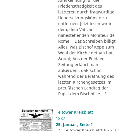
Anerkennung für die
Friedensthätigkeit des
letzteren durch fragwürdige
Uebersetzungskünste zu
entfernen. Jetzt lesen wir in
dem, dem Vatican
nahestehenden Moniteur de
Rome : „Das Schreiben billigt
Alles, was Bischof Kopp zum
Wohl der Kirche gethan hat.
&quot; Aus der Fuldaer
Zeitung erfährt man
außerdem, daß schon
während der Berathung des
letzten Kirchengesetzes im
preußischen Landtag der
Papst dem Bischof se ..."
Teltower Kreisblatt
1887
25. Januar , Seite 1
"...Teltower Kreisblattk k k - '/ '