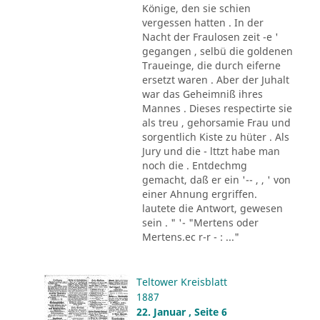
Könige, den sie schien
vergessen hatten . In der
Nacht der Fraulosen zeit -e '
gegangen , selbü die goldenen
Traueinge, die durch eiferne
ersetzt waren . Aber der Juhalt
war das Geheimniß ihres
Mannes . Dieses respectirte sie
als treu , gehorsamie Frau und
sorgentlich Kiste zu hüter . Als
Jury und die - lttzt habe man
noch die . Entdechmg
gemacht, daß er ein '-- , , ' von
einer Ahnung ergriffen.
lautete die Antwort, gewesen
sein . " '- "Mertens oder
Mertens.ec r-r - : ..."
Teltower Kreisblatt
1887
22. Januar , Seite 6