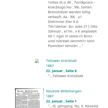
1nttee di.si dll , 7vcn8pcecn -
Knecblugo lno . 9l6. Sorten
Brennhölzer werden billig
verkauft. Aa . 9l6 . u1
Dsttrnnier Eter A 6.
7Vn1demar- 8u- as6e 27 [ Otto
3ohnutr , er1m , v K amptieblt
iltr l. nger in oione-rn 8rnU-
unel nierewn oenmm1r tonn
Puvnckorr versckri ..."
Teltower Kreisblatt
1887
22. Januar , Seite 8
"...Teltower Kreisblatt
Neueste Mitteilungen
1887
22. Januar , Seite 1
"...VI. Jahrgang. No. 9. Neueste