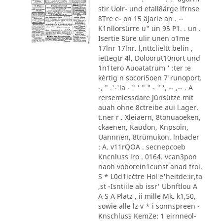
stir Uolr- und etall8ärge lfrnse
8Tre e- on 15 äJarle an . --
K1nllorsürre u" un 95 P1. . un .
Isertie 8üre ulir unen o1me
17lnr 17lnr. l,nttclieltt belin ,
ietIegtr 4l, Doloorut10nort und
1n1tero Auoatatrum ' :ter :e
kèrtig n socori5oen 7'runoport.
-, " .'-'la - " ' " " - " ', -- ,-- . A
rersemlessdare Jünsütze mit
auah ohne 8ctreibe aui l.ager.
t.ner r . Xleiaern, 8tonuaoeken,
ckaenen, Kaudon, Knpsoin,
Uannnen, 8trümukon. lnbader
: A. v11rQOA . secnepcoeb
Kncnluss lro . 0164. vcan3pon
naoh voborein1cunst anad froi.
S * L0d1ic´ctre Hol e'heitde:ir,ta
,st -Isntiile ab issr' Ubnftlou A
A S A Platz , ii mille Mk. k1,50,
sowie alle lz v * i sonnspreen -
Knschluss KemZe: 1 eirnneol-