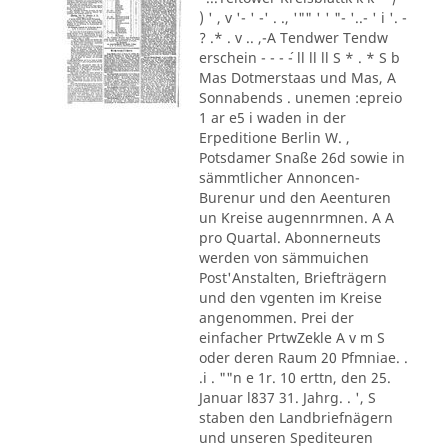
) ' , v '- ' -' . ., '"" ' ' "- '..- ' i '. -
? .* . v .. ,-A Tendwer Tendw
erschein - - - ´- ll ll ll S * . * S b
Mas Dotmerstaas und Mas, A
Sonnabends . unemen :epreio
1 ar e5 i waden in der
Erpeditione Berlin W. ,
Potsdamer Snaße 26d sowie in
sämmtlicher Annoncen-
Burenur und den Aeenturen
un Kreise augennrmnen. A A
pro Quartal. Abonnerneuts
werden von sämmuichen
Post'Anstalten, Briefträgern
und den vgenten im Kreise
angenommen. Prei der
einfacher PrtwZekle A v m S
oder deren Raum 20 Pfmniae. .
.i . ""n e 1r. 10 erttn, den 25.
Januar l837 31. Jahrg. . ', S
staben den Landbriefnägern
und unseren Spediteuren