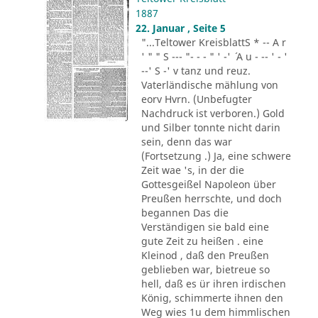
1887
22. Januar , Seite 5
"...Teltower KreisblattS * -- A r
' " " S --- "- - - " ' -' ´ A u - -- ' - '
--' S -' v tanz und reuz.
Vaterländische mählung von
eorv Hvrn. (Unbefugter
Nachdruck ist verboren.) Gold
und Silber tonnte nicht darin
sein, denn das war
(Fortsetzung .) Ja, eine schwere
Zeit wae 's, in der die
Gottesgeißel Napoleon über
Preußen herrschte, und doch
begannen Das die
Verständigen sie bald eine
gute Zeit zu heißen . eine
Kleinod , daß den Preußen
geblieben war, bietreue so
hell, daß es ür ihren irdischen
König, schimmerte ihnen den
Weg wies 1u dem himmlischen