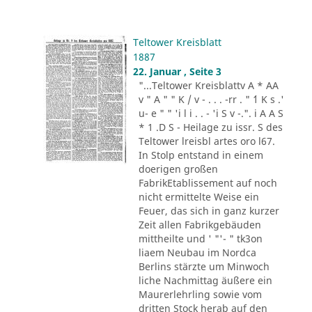
Teltower Kreisblatt
1887
22. Januar , Seite 3
"...Teltower Kreisblattv A * AA
v " A " " K / v - . . . -rr . " ´1 K s .'
u- e " " 'i l i . . - 'i S v -.". i A A S
* 1 .D S - Heilage zu issr. S des
Teltower lreisbl artes oro l67.
In Stolp entstand in einem
doerigen großen
FabrikEtablissement auf noch
nicht ermittelte Weise ein
Feuer, das sich in ganz kurzer
Zeit allen Fabrikgebäuden
mittheilte und ' "'- " tk3on
liaem Neubau im Nordca
Berlins stärzte um Minwoch
liche Nachmittag äußere ein
Maurerlehrling sowie vom
dritten Stock herab auf den