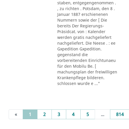
staben, entgegengenommen .
, zu richten . Potsdam, den 8 .
Januar 1887 erschienenen
Nummern sowie der [ Die
bereits Der Regierungs-
Präsidcat. von : Kalender
werden gratis nachgeliefert
nachgeliefert. Die Neese . : ee
Gxpedition Gxpedition.
gegenstand die
vorbereitenden Einrichtunaeu
für den Mobilu Be. [
machungsplan der freiwilligen
Krankenpflege bilderen.
schlossen wurde e ..."
(current)
«
1
2
3
4
5
...
814