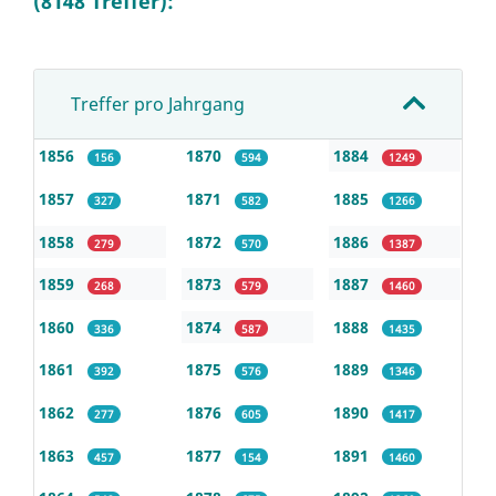
(8148 Treffer):
Treffer pro Jahrgang
1856
1870
1884
156
594
1249
1857
1871
1885
327
582
1266
1858
1872
1886
279
570
1387
1859
1873
1887
268
579
1460
1860
1874
1888
336
587
1435
1861
1875
1889
392
576
1346
1862
1876
1890
277
605
1417
1863
1877
1891
457
154
1460