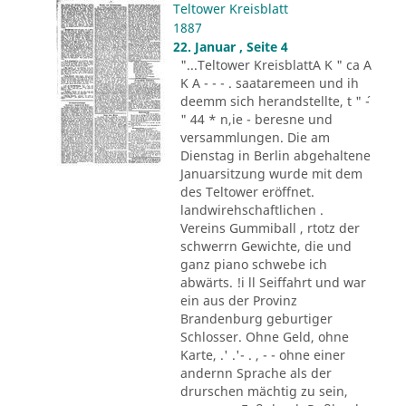
Teltower Kreisblatt
1887
22. Januar , Seite 4
"...Teltower KreisblattA K " ca A
K A - - - . saataremeen und ih
deemm sich herandstellte, t " ´-
" 44 * n,ie - beresne und
versammlungen. Die am
Dienstag in Berlin abgehaltene
Januarsitzung wurde mit dem
des Teltower eröffnet.
landwirehschaftlichen .
Vereins Gummiball , rtotz der
schwerrn Gewichte, die und
ganz piano schwebe ich
abwärts. !i ll Seiffahrt und war
ein aus der Provinz
Brandenburg geburtiger
Schlosser. Ohne Geld, ohne
Karte, .' .'- . , - - ohne einer
andernn Sprache als der
drurschen mächtig zu sein,