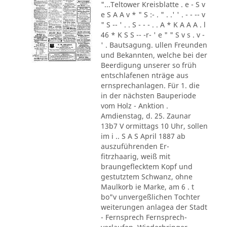
"...Teltower Kreisblatte . e - S v
e S A A v * " S :- . " . .' ' . - - -- v
" S -- ' . . S - - - . . A * K A A A . l
46 * K S S -- -r- ' e " " S v s . v -
' . Bautsagung. ullen Freunden
und Bekannten, welche bei der
Beerdigung unserer so früh
entschlafenen nträge aus
ernsprechanlagen. Für 1. die
in der nächsten Bauperiode
vom Holz - Anktion .
Amdienstag, d. 25. Zaunar
13b7 V ormittags 10 Uhr, sollen
im i .. S A S April 1887 ab
auszuführenden Er-
fitrzhaarig, weiß mit
braungeflecktem Kopf und
gestutztem Schwanz, ohne
Maulkorb ie Marke, am 6 . t
bo"v unvergeßlichen Tochter
weiterungen anlagea der Stadt
- Fernsprech Fernsprech-