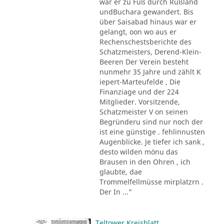
war er zu Fuß durch Rußland
undBuchara gewandert. Bis
über Saisabad hinaus war er
gelangt, oon wo aus er
Rechenschestsberichte des
Schatzmeisters, Derend-Klein-
Beeren Der Verein besteht
nunmehr 35 Jahre und zählt K
iepert-Marteufelde , Die
Finanziage und der 224
Mitglieder. Vorsitzende,
Schatzmeister V on seinen
Begründeru sind nur noch der
ist eine günstige . fehlinnusten
Augenblicke. Je tiefer ich sank ,
desto wilden mönu das
Brausen in den Ohren , ich
glaubte, dae
Trommelfellmüsse mirplatzrn .
Der In ..."
Teltower Kreisblatt