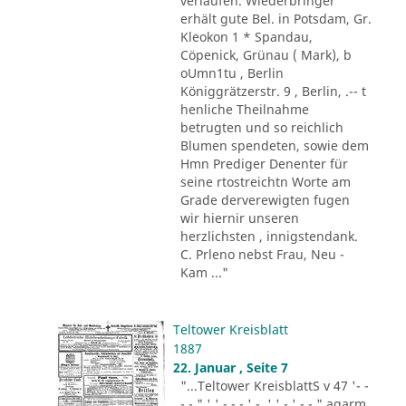
verlaufen. Wiederbringer
erhält gute Bel. in Potsdam, Gr.
Kleokon 1 * Spandau,
Cöpenick, Grünau ( Mark), b
oUmn1tu , Berlin
Königgrätzerstr. 9 , Berlin, .-- t
henliche Theilnahme
betrugten und so reichlich
Blumen spendeten, sowie dem
Hmn Prediger Denenter für
seine rtostreichtn Worte am
Grade derverewigten fugen
wir hiernir unseren
herzlichsten , innigstendank.
C. Prleno nebst Frau, Neu -
Kam ..."
Teltower Kreisblatt
1887
22. Januar , Seite 7
"...Teltower KreisblattS v 47 '- -
- - " ' ' - - - ' -. ' ' - ' -.-." agarm