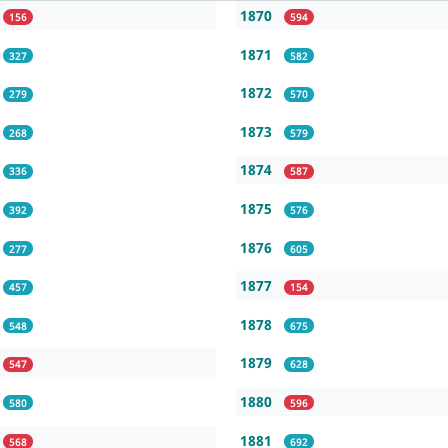
1870
156
594
1871
327
582
1872
279
570
1873
268
579
1874
336
587
1875
392
576
1876
277
605
1877
457
154
1878
548
675
1879
547
628
1880
580
596
1881
568
692