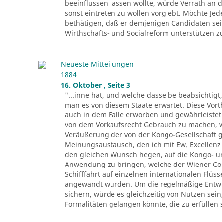
beeinflussen lassen wollte, würde Verrath an d
sonst eintreten zu wollen vorgiebt. Möchte Je
bethätigen, daß er demjenigen Candidaten sei
Wirthschafts- und Socialreform unterstützen zu 
Neueste Mitteilungen
1884
16. Oktober , Seite 3
"...inne hat, und welche dasselbe beabsichtigt
man es von diesem Staate erwartet. Diese Vor
auch in dem Falle erworben und gewährleistet 
von dem Vorkaufsrecht Gebrauch zu machen, we
Veräußerung der von der Kongo-Gesellschaft
Meinungsaustausch, den ich mit Ew. Excellenz
den gleichen Wunsch hegen, auf die Kongo- und
Anwendung zu bringen, welche der Wiener Co
Schifffahrt auf einzelnen internationalen Flüs
angewandt wurden. Um die regelmäßige Entwic
sichern, würde es gleichzeitig von Nutzen sei
Formalitäten gelangen könnte, die zu erfüllen 