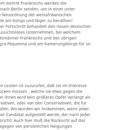
em Vortritt Frankreichs werden die
nach Berlin senden, um in einer unter
e Neuordnung der westafrikanischen
nde am Kongo und Niger zu berathen!
r Fortschritt behandelt den neuen deutschen
 aussichtsloses Unternehmen, bei welchem
atsmänner Frankreichs und des übrigen
Angra Pequenna und am Kamerungebirge für so
en Leuten ist zuzurufen, daß sie im Interesse
ücken müssen , welche sie etwa gegen die
n ihnen wird kein größeres Opfer verlangt als
rvativen, oder von den Conservativen, die für
sollen. Wo würden wir hinkommen, wenn jeder
er Candidat aufgestellt werde, der nach jeder
richt! Auch hier muß die Rücksicht auf das
dagegen von persönlichen Neigungen