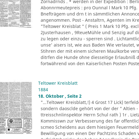
Zornadrnds . * werden in der Expedition : Berli
Abonnrmeutepreis : pro Ounnal l Mark 10 Pfg
Bnefträgem und drn t in sämmtlichen Annonce
angenommen. Post - Anstaltrn, Agenten im K
"Teltower Kreisblat " ( Preis 1 Mark 10 Pfg. excl
2Justerhausen , 9ReueMühle und Senzig auf di
zu legen oder einzu - sperren sind . Lichtamtl
unse' aisers ist, wie aus Baden Wie verlautet, 
Stihren der mit einem sicheren Maulkorbe ver
ditrfen die Hunde ohne diesseitige Erlaubniß
fortwährend von den Kaiserlichen Posten Posten
Teltower Kreisblatt
1884
18. Oktober , Seite 2
"...Teltower Kreisblatt,!) 4 Grost 17 Lick) terfe
sondern daosclde gehört von der der " Altien -
ttreisschnlinspektor Herrn Schul rath ) 1r . Liet
Kommisswn zur Verbesserung des far offentlich
scmeo Scheidens aus dem hiesigen Feuermelde
Bewilligung von einen Der Pachtzins Schaden vo