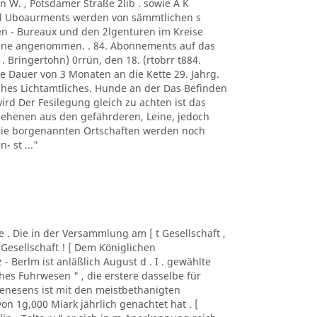
n W. , Potsdamer Straße 2lib . sowie A K
. l Uboaurments werden von sämmtlichen s
n - Bureaux und den 2lgenturen im Kreise
rene angenommen. . 84. Abonnements auf das
 . Bringertohn) 0rrün, den 18. (rtobrr t884.
e Dauer von 3 Monaten an die Kette 29. Jahrg.
iches Lichtamtliches. Hunde an der Das Befinden
wird Der Fesilegung gleich zu achten ist das
sehenen aus den gefährderen, Leine, jedoch
 die borgenannten Ortschaften werden noch
- st ..."
lde . Die in der Versammlung am [ t Gesellschaft ,
 Gesellschaft ! [ Dem Königlichen
z - Berlm ist anläßlich August d . I . gewählte
es Fuhrwesen " , die erstere dasselbe für
nesens ist mit den meistbethanigten
n 1g,000 Miark jährlich genachtet hat . [