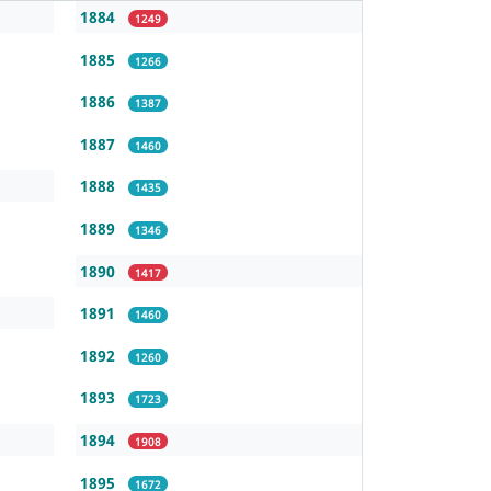
1884
1249
1885
1266
1886
1387
1887
1460
1888
1435
1889
1346
1890
1417
1891
1460
1892
1260
1893
1723
1894
1908
1895
1672