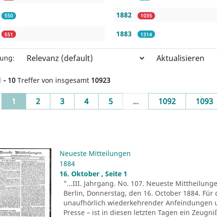
1882
550
1035
1883
551
1314
Aktualisieren
rung:
1 - 10
Treffer von insgesamt
10923
(current)
1
2
3
4
5
...
1092
1093
Neueste Mitteilungen
1884
16. Oktober , Seite 1
"...III. Jahrgang. No. 107. Neueste Mittheilung
Berlin, Donnerstag, den 16. October 1884. Für 
unaufhörlich wiederkehrender Anfeindungen u
Presse – ist in diesen letzten Tagen ein Zeug