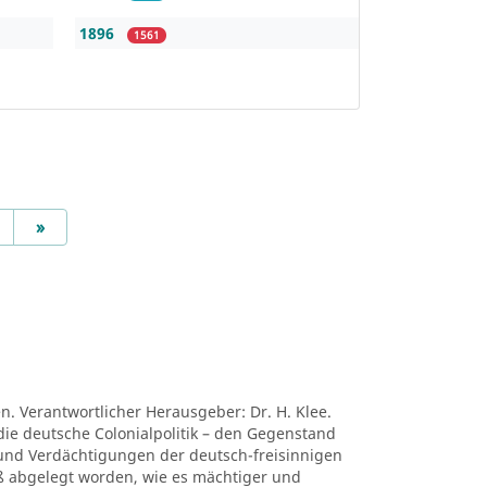
1896
1561
Next
»
en. Verantwortlicher Herausgeber: Dr. H. Klee.
die deutsche Colonialpolitik – den Gegenstand
nd Verdächtigungen der deutsch-freisinnigen
niß abgelegt worden, wie es mächtiger und