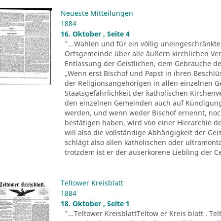
Neueste Mitteilungen
1884
16. Oktober , Seite 4
"...Wahlen und für ein völlig uneingeschränkt
Ortsgemeinde über alle äußern kirchlichen Ver
Entlassung der Geistlichen, dem Gebrauche der 
„Wenn erst Bischof und Papst in ihren Beschl
der Religionsangehörigen in allen einzelnen 
Staatsgefährlichkeit der katholischen Kirchenv
den einzelnen Gemeinden auch auf Kündigung
werden, und wenn weder Bischof ernennt, noc
bestätigen haben, wird von einer Hierarchie d
will also die vollständige Abhängigkeit der Ge
schlägt also allen katholischen oder ultramo
trotzdem ist er der auserkorene Liebling der Ce
Teltower Kreisblatt
1884
18. Oktober , Seite 1
"...Teltower KreisblattTeltow er Kreis blatt . Te