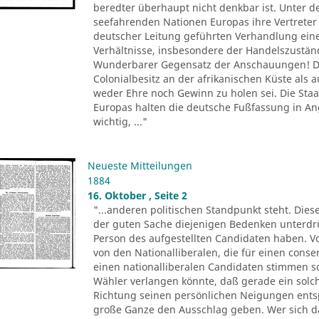
beredter überhaupt nicht denkbar ist. Unter d
seefahrenden Nationen Europas ihre Vertreter 
deutscher Leitung geführten Verhandlung ein
Verhältnisse, insbesondere der Handelszustä
Wunderbarer Gegensatz der Anschauungen! De
Colonialbesitz an der afrikanischen Küste als
weder Ehre noch Gewinn zu holen sei. Die Sta
Europas halten die deutsche Fußfassung in 
wichtig, ..."
Neueste Mitteilungen
1884
16. Oktober , Seite 2
"...anderen politischen Standpunkt steht. Dies
der guten Sache diejenigen Bedenken unterdr
Person des aufgestellten Candidaten haben. Vo
von den Nationalliberalen, die für einen conse
einen nationalliberalen Candidaten stimmen 
Wähler verlangen könnte, daß gerade ein solch
Richtung seinen persönlichen Neigungen entsp
große Ganze den Ausschlag geben. Wer sich 