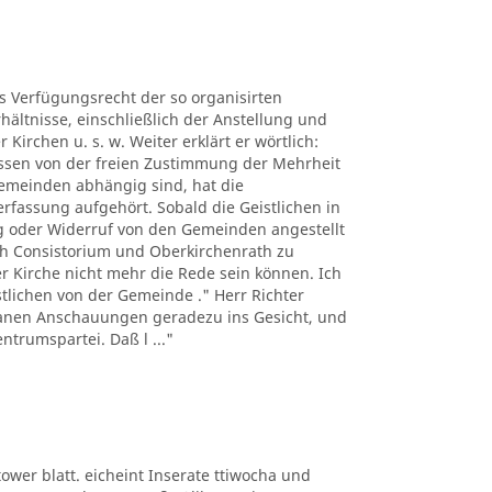
es Verfügungsrecht der so organisirten
hältnisse, einschließlich der Anstellung und
Kirchen u. s. w. Weiter erklärt er wörtlich:
üssen von der freien Zustimmung der Mehrheit
Gemeinden abhängig sind, hat die
erfassung aufgehört. Sobald die Geistlichen in
 oder Widerruf von den Gemeinden angestellt
h Consistorium und Oberkirchenrath zu
er Kirche nicht mehr die Rede sein können. Ich
istlichen von der Gemeinde ." Herr Richter
ntanen Anschauungen geradezu ins Gesicht, und
ntrumspartei. Daß l ..."
ltower blatt. eicheint Inserate ttiwocha und