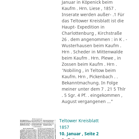
Januar in Köpenick beim
Kaufm . Hrn. Liese , 1857 .
Inserate werden außer- .1 Für
das Teltower Kreisblatt ist die
Haupt- Expedition in
Charlottenburg , Kirchstraße
26 . dem angenommen : in K . -
Wusterhausen beim Kaufm .
Hrn . Scheder in Mittenwalde
beim Kaufm . Hrn. Plewe , in
Zossen beim Kaufm . Hrn .
'Nobiling , in Teltow beim
Kaufm. Hrn , Pickenbach . .
Bekanntmachung. In Folge
meiner unter dem 7 . 21 5 Thlr
. 5 Sgr. 4 Pf. . eingekommen ,
August vergangenen ..."
Teltower Kreisblatt
1857
10. Januar , Seite 2