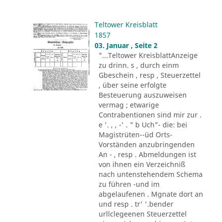
Teltower Kreisblatt
1857
03. Januar , Seite 2
"...Teltower KreisblattAnzeige
zu drinn. s , durch einm
Gbeschein , resp , Steuerzettel
, über seine erfolgte
Besteuerung auszuweisen
vermag ; etwarige
Contrabentionen sind mir zur .
e '. , , -' . " b Uch"- die: bei
Magistrüten--üd Orts-
Vorständen anzubringenden
An - , resp . Abmeldungen ist
von ihnen ein Verzeichniß
nach untenstehendem Schema
zu führen -und im
abgelaufenen . Mgnate dort an
und resp . tr' '.bender
urllclegeenen Steuerzettel