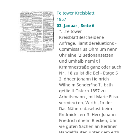
Teltower Kreisblatt
1857
03. Januar , Seite 6
"...Teltower
KreisblattBescheidene
Anfrage. iiamt dereluetions -
Commissarius Ohm um nenn
Uhr eine '2luetionansetzen
und umhalb nemi t l
Krmmnestraße ganz oder auch
Nr . 18 zu ist die Bel - Etage S
2. dheer Johann Heinrich
Wilhelm Sonder'hoff , bcth
getlieilt Ostern 1857 zu
Arbeitsmann , mit Marie Elisa-
vermieu) en. Wirth . In der --
Das Nähere daselbst beim
Rntlmick . err 3. Herr Johann
Friedrich ilhelm B ecken, Uhr
vie guten Sachen an Berliner
Handelflauten unter dem erth