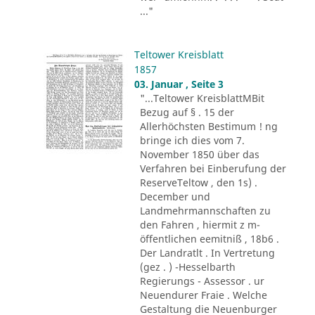
..."
Teltower Kreisblatt
1857
03. Januar , Seite 3
"...Teltower KreisblattMBit
Bezug auf § . 15 der
Allerhöchsten Bestimum ! ng
bringe ich dies vom 7.
November 1850 über das
Verfahren bei Einberufung der
ReserveTeltow , den 1s) .
December und
Landmehrmannschaften zu
den Fahren , hiermit z m-
öffentlichen eemitniß , 18b6 .
Der Landratlt . In Vertretung
(gez . ) -Hesselbarth
Regierungs - Assessor . ur
Neuendurer Fraie . Welche
Gestaltung die Neuenburger