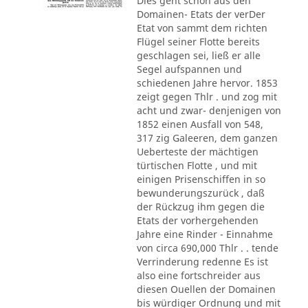
Dies geht schon aus den
Domainen- Etats der verDer
Etat von sammt dem richten
Flügel seiner Flotte bereits
geschlagen sei, ließ er alle
Segel aufspannen und
schiedenen Jahre hervor. 1853
zeigt gegen Thlr . und zog mit
acht und zwar- denjenigen von
1852 einen Ausfall von 548,
317 zig Galeeren, dem ganzen
Ueberteste der mächtigen
türtischen Flotte , und mit
einigen Prisenschiffen in so
bewunderungszurück , daß
der Rückzug ihm gegen die
Etats der vorhergehenden
Jahre eine Rinder - Einnahme
von circa 690,000 Thlr . . tende
Verrinderung redenne Es ist
also eine fortschreider aus
diesen Ouellen der Domainen
bis würdiger Ordnung und mit