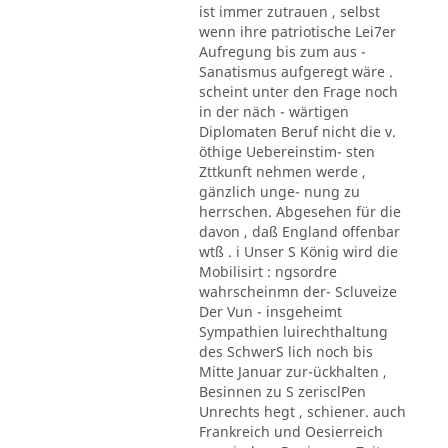
ist immer zutrauen , selbst
wenn ihre patriotische Lei7er
Aufregung bis zum aus -
Sanatismus aufgeregt wäre .
scheint unter den Frage noch
in der näch - wärtigen
Diplomaten Beruf nicht die v.
öthige Uebereinstim- sten
Zttkunft nehmen werde ,
gänzlich unge- nung zu
herrschen. Abgesehen für die
davon , daß England offenbar
wtß . i Unser S König wird die
Mobilisirt : ngsordre
wahrscheinmn der- Scluveize
Der Vun - insgeheimt
Sympathien luirechthaltung
des SchwerS lich noch bis
Mitte Januar zur-ückhalten ,
Besinnen zu S zerisclPen
Unrechts hegt , schiener. auch
Frankreich und Oesierreich