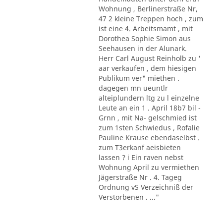
Wohnung , Berlinerstraße Nr,
47 2 kleine Treppen hoch , zum
ist eine 4. Arbeitsmamt , mit
Dorothea Sophie Simon aus
Seehausen in der Alunark.
Herr Carl August Reinholb zu '
aar verkaufen , dem hiesigen
Publikum ver" miethen .
dagegen mn ueuntlr
alteiplundern ltg zu l einzelne
Leute an ein 1 . April 18b7 bil -
Grnn , mit Na- gelschmied ist
zum 1sten Schwiedus , Rofalie
Pauline Krause ebendaselbst .
zum T3erkanf aeisbieten
lassen ? i Ein raven nebst
Wohnung April zu vermiethen
Jägerstraße Nr . 4. Tageg
Ordnung vS Verzeichniß der
Verstorbenen . ..."