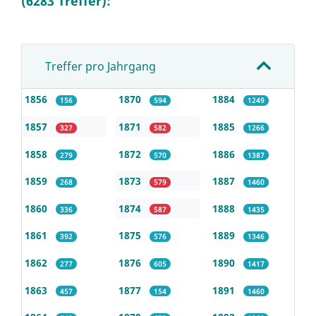
(6283 Treffer):
Treffer pro Jahrgang
1856
1870
1884
156
594
1249
1857
1871
1885
327
582
1266
1858
1872
1886
279
570
1387
1859
1873
1887
268
579
1460
1860
1874
1888
336
587
1435
1861
1875
1889
392
576
1346
1862
1876
1890
277
605
1417
1863
1877
1891
457
154
1460