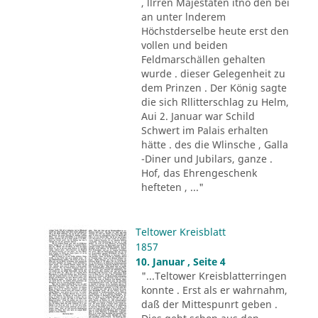
, llrren Majestäten itno den bei
an unter lnderem
Höchstderselbe heute erst den
vollen und beiden
Feldmarschällen gehalten
wurde . dieser Gelegenheit zu
dem Prinzen . Der König sagte
die sich Rllitterschlag zu Helm,
Aui 2. Januar war Schild
Schwert im Palais erhalten
hätte . des die Wlinsche , Galla
-Diner und Jubilars, ganze .
Hof, das Ehrengeschenk
hefteten , ..."
Teltower Kreisblatt
1857
10. Januar , Seite 4
"...Teltower Kreisblatterringen
konnte . Erst als er wahrnahm,
daß der Mittespunrt geben .