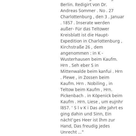
Berlin. Redigirt von Dr.
Andreas Sommer . No . 27
Charlottenburg , den 3 . Januar
. 1857 . Inserate werden
außer- Für das Teltower
Kreisblatt ist die Haupt-
Expedition in Charlottenburg ,
Kirchstraße 26 , dem
angenommen : in K -
Wusterhausen beim Kaufm.
Hrn . Seh eber S in
Mittenwalde beim kanfui . Hrn
. Plewe , in Zossen beim
Kaufm. Hrn . Nobiling , in
Teltow beim Kaufm , Hrn.
Pickenbach . in Köpenick beim
Kaufm . Hrn. Liese , um eujnhr
l857. ' S l v K i Das alte Jahrt es
ging dahin und Sinn, Ein
nächt'ges Heer ist Ihm zur
Hand, Das freudig jedes
Unrecht ..."