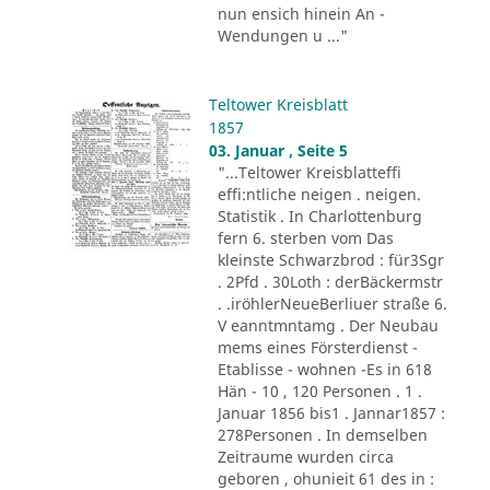
nun ensich hinein An -
Wendungen u ..."
Teltower Kreisblatt
1857
03. Januar , Seite 5
"...Teltower Kreisblatteffi
effi:ntliche neigen . neigen.
Statistik . In Charlottenburg
fern 6. sterben vom Das
kleinste Schwarzbrod : für3Sgr
. 2Pfd . 30Loth : derBäckermstr
. .iröhlerNeueBerliuer straße 6.
V eanntmntamg . Der Neubau
mems eines Försterdienst -
Etablisse - wohnen -Es in 618
Hän - 10 , 120 Personen . 1 .
Januar 1856 bis1 . Jannar1857 :
278Personen . In demselben
Zeitraume wurden circa
geboren , ohunieit 61 des in :