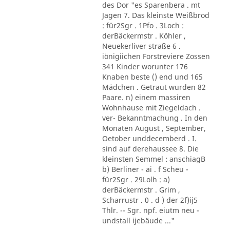
des Dor "es Sparenbera . mt
Jagen 7. Das kleinste Weißbrod
: für2Sgr . 1Pfo . 3Loch :
derBäckermstr . Köhler ,
Neuekerliver straße 6 .
iönigiichen Forstreviere Zossen
341 Kinder worunter 176
Knaben beste () end und 165
Mädchen . Getraut wurden 82
Paare. n) einem massiren
Wohnhause mit Ziegeldach .
ver- Bekanntmachung . In den
Monaten August , September,
Oetober unddecemberd . I.
sind auf derehaussee 8. Die
kleinsten Semmel : anschiagB
b) Berliner - ai . f Scheu -
für2Sgr . 29Lolh : a)
derBäckermstr . Grim ,
Scharrustr . 0 . d ) der 2f)ij5
Thlr. -- Sgr. npf. eiutm neu -
undstall ijebäude ..."