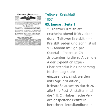
Teltower Kreisblatt
1857
03. Januar , Seite 1
"...Teltower KreisblattS
Erscheint abend früh zielten
durch Teltower Kreisblt. - - -
Kreisblt. jeden und Sonn ist ist
s l - Ahonm 8½ Sgr. pro
Quartal -- Inserate, Ch
.trlottenbur )g die zu A be i die
A der Expedition Expe -
Charlottcndur bio Donnerstag
Nachmittag 4 uhr
einzusendev. sind, werden
mit1 Sgr. prd dition ,
irchstraße auswärts durch 26 ,
alle S :'e Post- Anstalten mtd
die 1 lJ. C . Huber ' sche Ver-
dreigespeltene Petitzelle
berechnet. letgsliandlung in