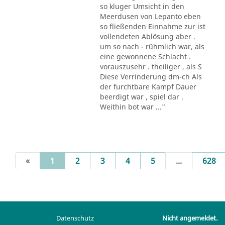
so kluger Umsicht in den
Meerdusen von Lepanto eben
so fließenden Einnahme zur ist
vollendeten Ablösung aber .
um so nach - rühmlich war, als
eine gewonnene Schlacht .
vorauszusehr . theiliger , als S
Diese Verrinderung dm-ch Als
der furchtbare Kampf Dauer
beerdigt war , spiel dar .
Weithin bot war ..."
(current)
«
1
2
3
4
5
...
628
Datenschutz
Nicht angemeldet.