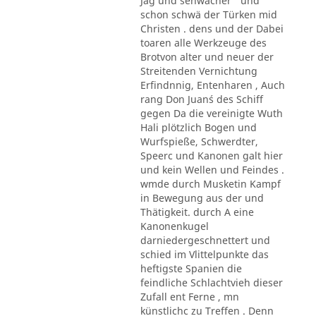
Jag und sehwächer ' und
schon schwä der Türken mid
Christen . dens und der Dabei
toaren alle Werkzeuge des
Brotvon alter und neuer der
Streitenden Vernichtung
Erfindnnig, Entenharen , Auch
rang Don Juan´s des Schiff
gegen Da die vereinigte Wuth
Hali plötzlich Bogen und
Wurfspieße, Schwerdter,
Speerc und Kanonen galt hier
und kein Wellen und Feindes .
wmde durch Musketin Kampf
in Bewegung aus der und
Thätigkeit. durch A eine
Kanonenkugel
darniedergeschnettert und
schied im Vlittelpunkte das
heftigste Spanien die
feindliche Schlachtvieh dieser
Zufall ent Ferne , mn
künstlichc zu Treffen . Denn