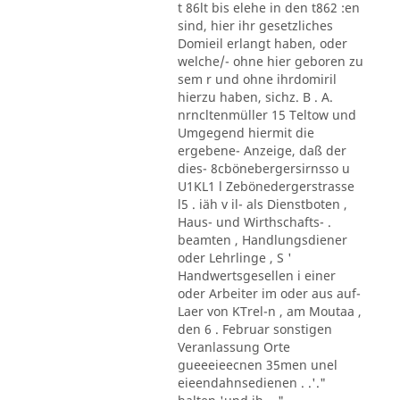
t 86lt bis elehe in den t862 :en
sind, hier ihr gesetzliches
Domieil erlangt haben, oder
welche/- ohne hier geboren zu
sem r und ohne ihrdomiril
hierzu haben, sichz. B . A.
nrncltenmüller 15 Teltow und
Umgegend hiermit die
ergebene- Anzeige, daß der
dies- 8cbönebergersirnsso u
U1KL1 l Zebönedergerstrasse
l5 . iäh v il- als Dienstboten ,
Haus- und Wirthschafts- .
beamten , Handlungsdiener
oder Lehrlinge , S '
Handwertsgesellen i einer
oder Arbeiter im oder aus auf-
Laer von KTrel-n , am Moutaa ,
den 6 . Februar sonstigen
Veranlassung Orte
gueeeieecnen 35men unel
eieendahnsedienen . .'."