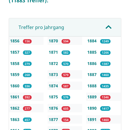
(11883 Treffer):
Treffer pro Jahrgang
1856
1870
1884
156
594
1249
1857
1871
1885
327
582
1266
1858
1872
1886
279
570
1387
1859
1873
1887
268
579
1460
1860
1874
1888
336
587
1435
1861
1875
1889
392
576
1346
1862
1876
1890
277
605
1417
1863
1877
1891
457
154
1460