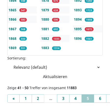
1864
1878
1892
548
675
1260
1865
1879
1893
547
628
1723
1866
1880
1894
580
596
1908
1867
1881
1895
568
692
1672
1868
1882
1896
550
1035
1561
1869
1883
551
1314
Sortierung:
Aktualisieren
Zeige
41 - 50
Treffer von insgesamt
11883
Previous
(current)
«
1
2
...
3
4
5
6