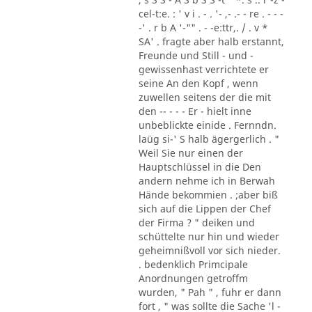
cel-t:e. : ' v i . - . '- ,- .- - re . - - -
-' . r b A '-"" . - -e:ttr,. / . v *
SA' . fragte aber halb erstannt,
Freunde und Still - und -
gewissenhast verrichtete er
seine An den Kopf , wenn
zuwellen seitens der die mit
den -- - - - Er - hielt inne
unbeblickte einide . Fernndn.
laüg si-' S halb ägergerlich . "
Weil Sie nur einen der
Hauptschlüssel in die Den
andern nehme ich in Berwah
Hände bekommien . ;aber biß
sich auf die Lippen der Chef
der Firma ? " deiken und
schüttelte nur hin und wieder
geheimnißvoll vor sich nieder.
. bedenklich Primcipale
Anordnungen getroffm
wurden, " Pah " , fuhr er dann
fort , " was sollte die Sache 'l -