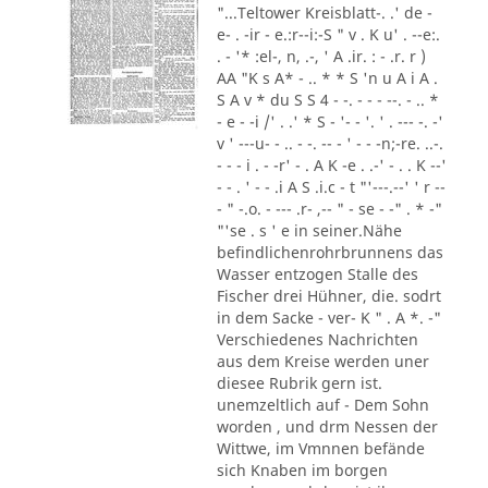
"...Teltower Kreisblatt-. .' de -
e- . -ir - e.:r--i:-S " v . K u' . --e:.
. - '* :el-, n, .-, ' A .ir. : - .r. r )
AA "K s A* - .. * * S 'n u A i A .
S A v * du S S 4 - -. - - - --. - .. *
- e - -i /' . .' * S - '- - '. ' . --- -. -'
v ' ---u- - .. - -. -- - ' - - -n;-re. ..-.
- - - i . - -r' - . A K -e . .-' - . . K --'
- - . ' - - .i A S .i.c - t "'---.--' ' r --
- " -.o. - --- .r- ,-- " - se - -" . * -"
"'se . s ' e in seiner.Nähe
befindlichenrohrbrunnens das
Wasser entzogen Stalle des
Fischer drei Hühner, die. sodrt
in dem Sacke - ver- K " . A *. -"
Verschiedenes Nachrichten
aus dem Kreise werden uner
diesee Rubrik gern ist.
unemzeltlich auf - Dem Sohn
worden , und drm Nessen der
Wittwe, im Vmnnen befände
sich Knaben im borgen