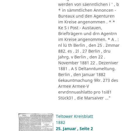
werden von säenntlichen i ' , b
* in sämmtlichen Annoncen -
Bureaux und den Agenturen
im Kreise angenommen . * *
Ke S i Post - Austauen,
Briefträgern und drn Agentrn
im Kreise angenommen. * A . :
nl lü th Berlin , den 25 . 2mmar
882. es . 2l . 27 Berlin , dru
Jahrg. v Berlin , den 22 .
November 1881 22 . Dezeniver
1881 . A S Deltanntumeltung.
Berlin , den Januar 1882
6ekauntmachung 9Rr. 273 des
Armee Armee-V
ervrdnnuashlatto pro 1si81
Stück31 , die Marsaiver ..."
Teltower Kreisblatt
1882
25. Januar , Seite 2