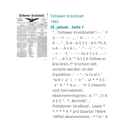
Teltower Kreisblatt
1882
25. Januar , Seite 1
"...Teltower Kreisblattet'i -- : '-f
)i. - --1 - -.- .,. '- A - . -. -- . -" . '
A - - '- , b A - A S S S - A h *h A .
v A - - A v A i -. ' -" - - i. " - " r -
.--r - - ' t.' : - -'-- es e S v S .. - : -
r ". .-.A S A "" A t S A Teltow er
krei kreis I* Srschein latt.
usrente werden im der
Erpedition : - -: ".. rv rv el s "
"w K r. ä ' i - :' e " .. ul * * S S -
. e ' K " * A u - . ' t1 S irtwochs
und Sonnabends .
Abonnemrntspreio : A -"" ..l l A
A S S " . *. BerlinW'. ,
Potödamer Straßeod , sowie *
* * * * K * pro Quartal 1Mark
10Pfgt Abonnements --* l tr-' A