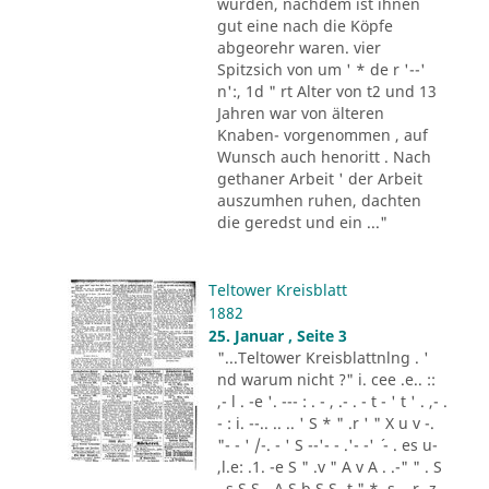
wurden, nachdem ist ihnen
gut eine nach die Köpfe
abgeorehr waren. vier
Spitzsich von um ' * de r '--'
n':, 1d " rt Alter von t2 und 13
Jahren war von älteren
Knaben- vorgenommen , auf
Wunsch auch henoritt . Nach
gethaner Arbeit ' der Arbeit
auszumhen ruhen, dachten
die geredst und ein ..."
Teltower Kreisblatt
1882
25. Januar , Seite 3
"...Teltower Kreisblattnlng . '
nd warum nicht ?" i. cee .e.. ::
,- l . -e '. --- : . - , .- . - t - ' t ' . ,- .
- : i. --.. .. .. ' S * " .r ' " X u v -.
"- - ' /-. - ' S --'- - .'- -' ´ - . es u-
,l.e: .1. -e S " .v " A v A . .-" " . S
, s S S - A S b S S -t " *. s .. r -z -