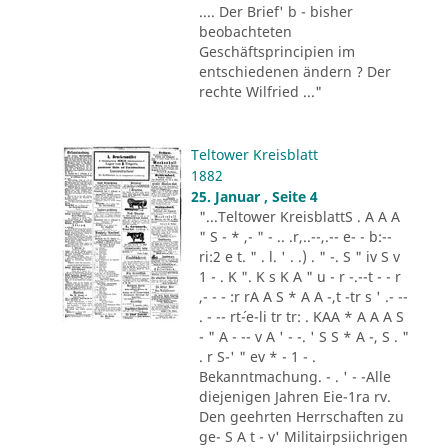
.... Der Brief' b - bisher
beobachteten
Geschäftsprincipien im
entschiedenen ändern ? Der
rechte Wilfried ..."
Teltower Kreisblatt
1882
25. Januar , Seite 4
"...Teltower KreisblattS . A A A
" S - * ,- " - .. .r,..--,.-- e- - b:--
ri:2 e t. " . l. ' . .) . " -. S " iv S v
1 - . K ". K s K A " u - r -.--t - - r
,- - - :r rA A S * A A -,t -tr s ' .- --
. - -- rt´-e-li tr tr: . KAA * A A A S
- " A - -- v A ' - -. ' S S * A -, S . "
. r S-' " ev * - 1 - .
Bekanntmachung. - . ' - -Alle
diejenigen Jahren Eie-1ra rv.
Den geehrten Herrschaften zu
ge- S A t - v' Militairpsiichrigen