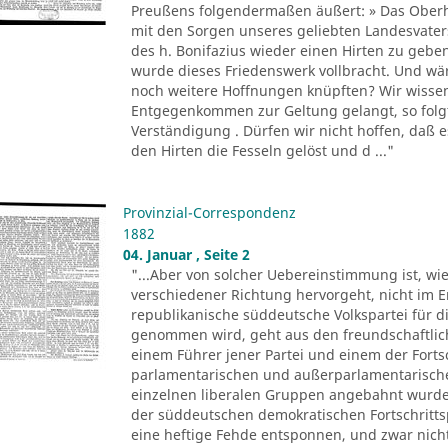
Preußens folgendermaßen äußert: » Das Oberha
mit den Sorgen unseres geliebten Landesvate
des h. Bonifazius wieder einen Hirten zu gebe
wurde dieses Friedenswerk vollbracht. Und wär
noch weitere Hoffnungen knüpften? Wir wissen j
Entgegenkommen zur Geltung gelangt, so folgt
Verständigung . Dürfen wir nicht hoffen, daß e
den Hirten die Fesseln gelöst und d ..."
Provinzial-Correspondenz
1882
04. Januar , Seite 2
"...Aber von solcher Uebereinstimmung ist, wie
verschiedener Richtung hervorgeht, nicht im E
republikanische süddeutsche Volkspartei für di
genommen wird, geht aus den freundschaftlic
einem Führer jener Partei und einem der Forts
parlamentarischen und außerparlamentarisch
einzelnen liberalen Gruppen angebahnt wurden
der süddeutschen demokratischen Fortschrittspa
eine heftige Fehde entsponnen, und zwar nich