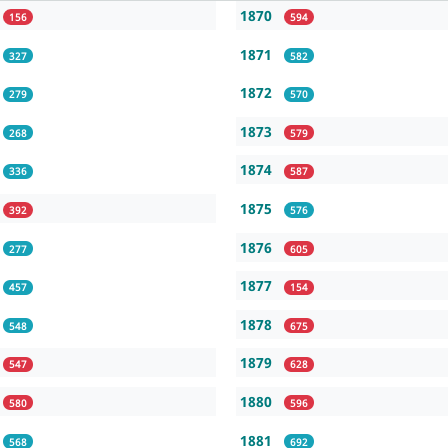
1870
156
594
1871
327
582
1872
279
570
1873
268
579
1874
336
587
1875
392
576
1876
277
605
1877
457
154
1878
548
675
1879
547
628
1880
580
596
1881
568
692