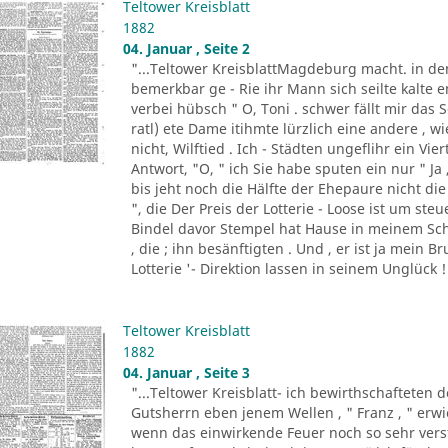
Teltower Kreisblatt
1882
04. Januar , Seite 2
"...Teltower KreisblattMagdeburg macht. in de
bemerkbar ge - Rie ihr Mann sich seilte kalte e
verbei hübsch " O, Toni . schwer fällt mir da
ratl) ete Dame itihmte lürzlich eine andere , 
nicht, Wilftied . Ich - Städten ungeflihr ein Vi
Antwort, "O, " ich Sie habe sputen ein nur " Ja
bis jeht noch die Hälfte der Ehepaure nicht die 
", die Der Preis der Lotterie - Loose ist um ste
Bindel davor Stempel hat Hause in meinem Sch
, die ; ihn besänftigten . Und , er ist ja mein B
Lotterie '- Direktion lassen in seinem Unglück ! 
Teltower Kreisblatt
1882
04. Januar , Seite 3
"...Teltower Kreisblatt- ich bewirthschafteten 
Gutsherrn eben jenem Wellen , " Franz , " erwied
wenn das einwirkende Feuer noch so sehr verst