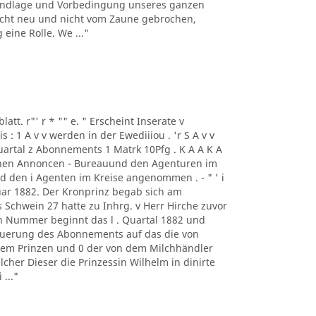
rundlage und Vorbedingung unseres ganzen
h nicht neu und nicht vom Zaune gebrochen,
eine Rolle. We ..."
blatt. r"' r * "" e. " Erscheint Inserate v
 1 A v v werden in der Ewediiiou . 'r S A v v
Quartal z Abonnements 1 Matrk 10Pfg . K A A K A
chen Annoncen - Bureauund den Agenturen im
und den i Agenten im Kreise angenommen . - " ' i
uar 1882. Der Kronprinz begab sich am
Schwein 27 hatte zu Inhrg. v Herr Hirche zuvor
n Nummer beginnt das l . Quartal 1882 und
neuerung des Abonnements auf das die von
dem Prinzen und 0 der von dem Milchhändler
lcher Dieser die Prinzessin Wilhelm in dinirte
..."