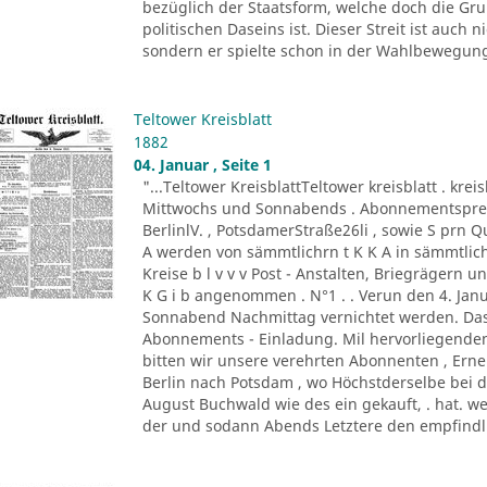
bezüglich der Staatsform, welche doch die G
politischen Daseins ist. Dieser Streit ist auc
sondern er spielte schon in der Wahlbewegung 
Teltower Kreisblatt
1882
04. Januar , Seite 1
"...Teltower KreisblattTeltower kreisblatt . kreis
Mittwochs und Sonnabends . Abonnementspreis :
BerlinlV. , PotsdamerStraße26li , sowie S prn 
A werden von sämmtlichrn t K K A in sämmtli
Kreise b l v v v Post - Anstalten, Briegrägern 
K G i b angenommen . N°1 . . Verun den 4. Jan
Sonnabend Nachmittag vernichtet werden. Das 
Abonnements - Einladung. Mil hervorliegende
bitten wir unsere verehrten Abonnenten , Er
Berlin nach Potsdam , wo Höchstderselbe bei 
August Buchwald wie des ein gekauft, . hat. we
der und sodann Abends Letztere den empfindli 