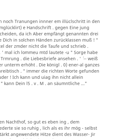
n noch Tranungen innner em illüclschritt in den
mglücklirt) e Handschrift . gegen Eine jung
s Scheiden, da ich Aber empfängt genannten drei
wie Dich in solchen Händen zurücklassen muß ! "
ertel der zmder nicht die Taufe und schrieb .
 , ' mal ich lommeu mtd lautete -u " Sorge habe
Trmrung . die Liebesbriefe ansehen . ' ´ -- weiß
uer unterm erhöht . Die königl . 0) ener-al ganzes
reibtisch . " immer die richten Worte gefunden
ruder ! Ich kann und uiag ihn nicht allein
" kann Dein l5 . v . M . an säumntliche ..."
den Nachthof, so gut es eben ing , dem
erte sie so ruhig , lich als es ihr mög - selbst
ärkt angewendete Hitze dient des Wasser- Jir