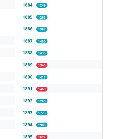
1884
1249
1885
1266
1886
1387
1887
1460
1888
1435
1889
1346
1890
1417
1891
1460
1892
1260
1893
1723
1894
1908
1895
1672