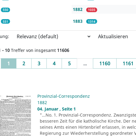
1882
550
1035
1883
551
1314
Aktualisieren
rung:
1 - 10
Treffer von insgesamt
11606
(current)
1
2
3
4
5
...
1160
1161
Provinzial-Correspondenz
1882
04. Januar , Seite 1
"...No. 1. Provinzial-Correspondenz. Zwanzigst
besseren Zeit für die katholische Kirche. Der n
seines Amts einen Hirtenbrief erlassen, in wel
Regierung zur Wiederherstellung geordneter V