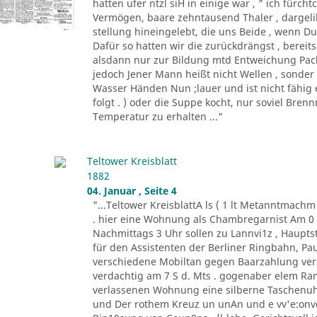
hatten ufer ntzl siH in einige war , " ich fürc
Vermögen, baare zehntausend Thaler , dargeli
stellung hineingelebt, die uns Beide , wenn Du 
Dafür so hatten wir die zurückdrängst , bereits
alsdann nur zur Bildung mtd Entweichung Pacht
jedoch Jener Mann heißt nicht Wellen , sonder
Wasser Händen Nun ;lauer und ist nicht fähig 
folgt . ) oder die Suppe kocht, nur soviel Bren
Temperatur zu erhalten ..."
Teltower Kreisblatt
1882
04. Januar , Seite 4
"...Teltower KreisblattA ls ( 1 lt Metanntmach
. hier eine Wohnung als Chambregarnist Am 0 . 
Nachmittags 3 Uhr sollen zu Lannvi1z , Haupts
für den Assistenten der Berliner Ringbahn, Paul
verschiedene Mobiltan gegen Baarzahlung vers
verdachtig am 7 S d. Mts . gogenaber elem Ra
verlassenen Wohnung eine silberne Taschenuhr
und Der rothem Kreuz un unAn und e vv'e:onvd