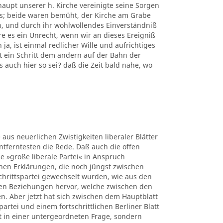
upt unserer h. Kirche vereinigte seine Sorgen
rs; beide waren bemüht, der Kirche am Grabe
n, und durch ihr wohlwollendes Einverständniß
e es ein Unrecht, wenn wir an dieses Ereigniß
a, ist einmal redlicher Wille und aufrichtiges
 ein Schritt dem andern auf der Bahn der
s auch hier so sei? daß die Zeit bald nahe, wo
 aus neuerlichen Zwistigkeiten liberaler Blätter
ntferntesten die Rede. Daß auch die offen
e »große liberale Partei« in Anspruch
hen Erklärungen, die noch jüngst zwischen
chrittspartei gewechselt wurden, wie aus den
en Beziehungen hervor, welche zwischen den
. Aber jetzt hat sich zwischen dem Hauptblatt
rtei und einem fortschrittlichen Berliner Blatt
t in einer untergeordneten Frage, sondern