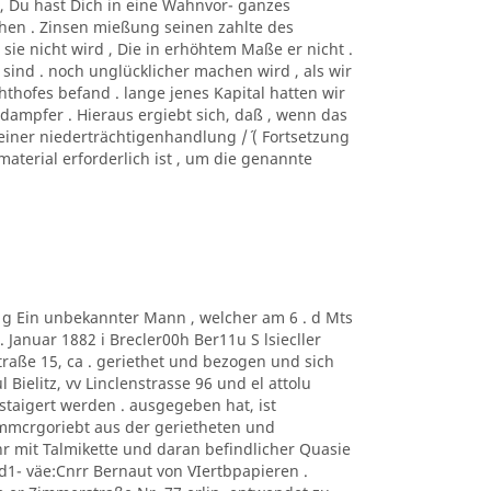
htc, Du hast Dich in eine Wahnvor- ganzes
hen . Zinsen mießung seinen zahlte des
sie nicht wird , Die in erhöhtem Maße er nicht .
 sind . noch unglücklicher machen wird , als wir
hofes befand . lange jenes Kapital hatten wir
 dampfer . Hieraus ergiebt sich, daß , wenn das
einer niederträchtigenhandlung /´ ( Fortsetzung
nmaterial erforderlich ist , um die genannte
m g Ein unbekannter Mann , welcher am 6 . d Mts
Januar 1882 i Brecler00h Ber11u S lsiecller
traße 15, ca . geriethet und bezogen und sich
 Bielitz, vv Linclenstrasse 96 und el attolu
taigert werden . ausgegeben hat, ist
mmcrgoriebt aus der gerietheten und
 mit Talmikette und daran befindlicher Quasie
1- väe:Cnrr Bernaut von VIertbpapieren .