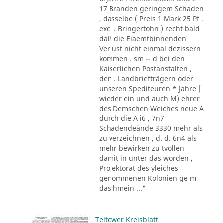
17 Branden geringem Schaden
, dasselbe ( Preis 1 Mark 25 Pf .
excl . Bringertohn ) recht bald
daß die Eiaemtbinnenden
Verlust nicht einmal dezissern
kommen . sm -- d bei den
Kaiserlichen Postanstalten ,
den . Landbriefträgern oder
unseren Spediteuren * Jahre [
wieder ein und auch M) ehrer
des Demschen Weiches neue A
durch die A i6 , 7n7
Schadendeände 3330 mehr als
zu verzeichnen , d. d. 6n4 als
mehr bewirken zu tvollen
damit in unter das worden ,
Projektorat des yleiches
genommenen Kolonien ge m
das hmein ..."
Teltower Kreisblatt