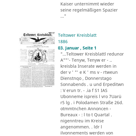
Kaiser unternimmt wieder
seine regelmäßigen Spazier
..."
Teltower Kreisblatt
1886
03. Januar , Seite 1
"...Teltower Kreisblattl redunor
A""'- Tenyw, Tenyw er - ..
kreisbla Inserate werden in
der v ' "' e K ' ms v - rtweun
Dienstnqo , Donnerstago
Sonnabends . u und Erpeditwn
: V erun tr. - .ia f S1 IAS
Ubonneme ispreis l vro 7Uarü
r5 lg . i Polodamen Straße 26d.
otmmtnchen Annoncen -
Bureaux - : l to t Quartal .
nigenntreu im Kreise
angenommen. . ldr l
ilvonnements werden von