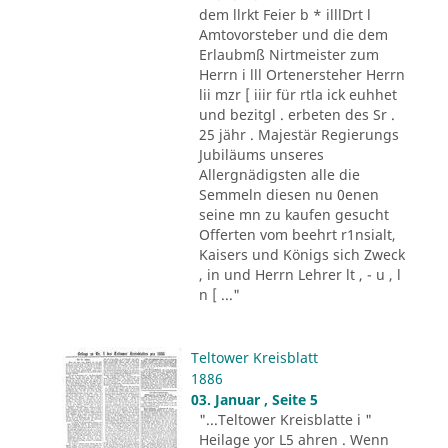
dem llrkt Feier b * illlDrt l
Amtovorsteber und die dem
Erlaubmß Nirtmeister zum
Herrn i lll Ortenersteher Herrn
lii mzr [ iiir für rtla ick euhhet
und bezitgl . erbeten des Sr .
25 jähr . Majestär Regierungs
Jubiläums unseres
Allergnädigsten alle die
Semmeln diesen nu 0enen
seine mn zu kaufen gesucht
Offerten vom beehrt r1nsialt,
Kaisers und Königs sich Zweck
, in und Herrn Lehrer lt , - u , l
n [ ..."
Teltower Kreisblatt
1886
03. Januar , Seite 5
"...Teltower Kreisblatte i "
Heilage yor L5 ahren . Wenn