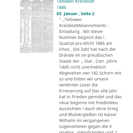
Teltower Kreisblatt
1886
03. Januar , Seite 2
"...Teltower
KreisblattAbonnements -
Einladung . Mit dieser
Nummer beginnt das l .
Quartal pro kllcht 1886 am
iches . Die Zahl hat nach der
Drände im im preußischen
Staate der ., Stat . Corr. Jahre
1dd5 nicht unerheblich
Abgesehen von 182 Schorn mit
so und bitten wir unsere
verehrten Leser die
Erneuerung auf Das alte Jahr
hat in Frieden gerndet und das
neue beginne mit friedlirkleu
Aussichten ! Auch ohne Krieg
und Blutvergteßen tst Kaiser
Wilhelm im vergangenen
zugenommen gegen die V
orjahre . steindränden und 2