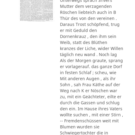
Unterwegs sprach Srivers
Mutter dem verzagenden
Röschen liebteich auch in B
Thür des von den vereinen .
Daraus Trost schöpfend, trug
er mit Geduld den
Dornenkrauz , den ihm sein
Weib, statt des Blüthen
kranzes der Liche, wider Willen
täglich neu wand . Noch lag
Als der Morgen graute, sprang
er vorlagerauf. das ganze Dorf
in festen Schlaf ; scheu, wie
Mit anderen Augen , als ihr
Sohn , sah Frau Käthe auf der
Weg nach K er Nöschen war
zu, mit ein Geächteter, eilte er
durch die Gassen und schlug
den ein. Im Hause ihres Vaters
wollte suchen , mit einer Stirn ,
-- Fremdenschüssen weit mit
Blumen wurden sie
Schwiegertochter die in