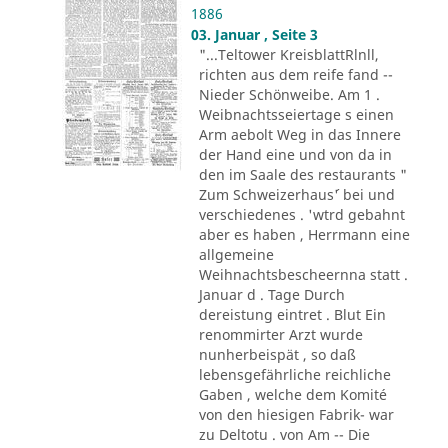
1886
03. Januar , Seite 3
"...Teltower KreisblattRlnll,
richten aus dem reife fand --
Nieder Schönweibe. Am 1 .
Weibnachtsseiertage s einen
Arm aebolt Weg in das Innere
der Hand eine und von da in
den im Saale des restaurants "
Zum Schweizerhaus´' bei und
verschiedenes . 'wtrd gebahnt
aber es haben , Herrmann eine
allgemeine
Weihnachtsbescheernna statt .
Januar d . Tage Durch
dereistung eintret . Blut Ein
renommirter Arzt wurde
nunherbeispät , so daß
lebensgefährliche reichliche
Gaben , welche dem Komité
von den hiesigen Fabrik- war
zu Deltotu . von Am -- Die