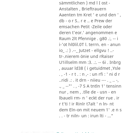
sämmtlichen ) md l I ost -
Anstalten , Brieftrauern
Aaenten tm Kret ' e und den ' ,
db - o r S.. r e .. e Prew der
emsachen Petit -Zeile oder
deren t'eor.' angenommen e
Raum 2lt Pfennige . g80 .:, -- i
i-'ot hl0lil.0T l. terrn. en - anun
io_ .: ) .--_ Jutzet - ellgvu ! ..-
tr-.nierem önie und rRaiser
U1illselm mm :3. .:. -- 6i . Inbrg
, auuar ld38 ( i getuidmet ,Ysle
. , -1 - r t . : n ,- : un rfi : ' ni d r
..ridi .: . it drn - niieu --- . _ .. -,
., _ --"' . , -7 S A tntln 1' tensinn
nur , nem , .tlle de - usn - en
lbaueli rm- n ' eckt der rue . ir
r t'ti ! ir Rinlr t7alt ' n ln- nt
dem Eln-on mit neuem 1' .e n s
. . - tr niln- un : irun lti - ..."