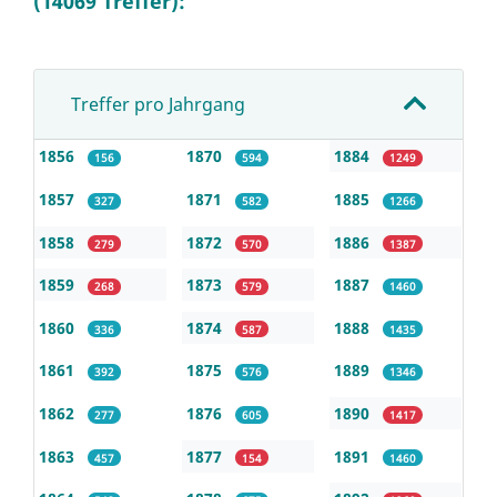
(14069 Treffer):
Treffer pro Jahrgang
1856
1870
1884
156
594
1249
1857
1871
1885
327
582
1266
1858
1872
1886
279
570
1387
1859
1873
1887
268
579
1460
1860
1874
1888
336
587
1435
1861
1875
1889
392
576
1346
1862
1876
1890
277
605
1417
1863
1877
1891
457
154
1460