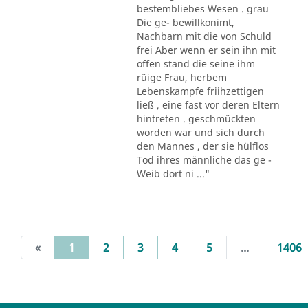
bestembliebes Wesen . grau
Die ge- bewillkonimt,
Nachbarn mit die von Schuld
frei Aber wenn er sein ihn mit
offen stand die seine ihm
rüige Frau, herbem
Lebenskampfe friihzettigen
ließ , eine fast vor deren Eltern
hintreten . geschmückten
worden war und sich durch
den Mannes , der sie hülflos
Tod ihres männliche das ge -
Weib dort ni ..."
(current)
«
1
2
3
4
5
...
1406