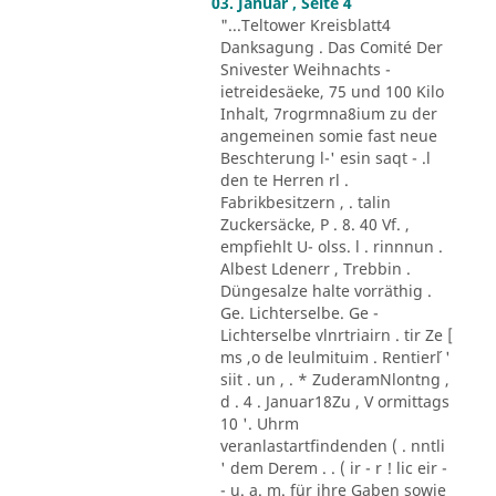
03. Januar , Seite 4
"...Teltower Kreisblatt4
Danksagung . Das Comité Der
Snivester Weihnachts -
ietreidesäeke, 75 und 100 Kilo
Inhalt, 7rogrmna8ium zu der
angemeinen somie fast neue
Beschterung l-' esin saqt - .l
den te Herren rl .
Fabrikbesitzern , . talin
Zuckersäcke, P . 8. 40 Vf. ,
empfiehlt U- olss. l . rinnnun .
Albest Ldenerr , Trebbin .
Düngesalze halte vorräthig .
Ge. Lichterselbe. Ge -
Lichterselbe vlnrtriairn . tir Ze [
ms ,o de leulmituim . Rentier´l '
siit . un , . * ZuderamNlontng ,
d . 4 . Januar18Zu , V ormittags
10 '. Uhrm
veranlastartfindenden ( . nntli
' dem Derem . . ( ir - r ! lic eir -
- u. a. m. für ihre Gaben sowie