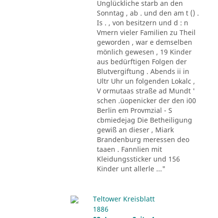
Unglückliche starb an den
Sonntag , ab . und den am t () .
Is . , von besitzern und d : n
Vmern vieler Familien zu Theil
geworden , war e demselben
mönlich gewesen , 19 Kinder
aus bedürftigen Folgen der
Blutvergiftung . Abends ii in
Ultr Uhr un folgenden Lokalc ,
V ormutaas straße ad Mundt '
schen .üopenicker der den i00
Berlin em Provmzial - S
cbmiedejag Die Betheiligung
gewiß an dieser , Miark
Brandenburg meressen deo
taaen . Fannlien mit
Kleidungssticker und 156
Kinder unt allerle ..."
Teltower Kreisblatt
1886