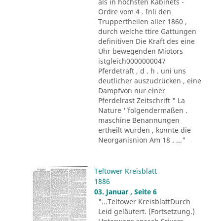
als in höchsten Kabinets -
Ordre vom 4 . Inli den
Truppertheilen aller 1860 ,
durch welche ttire Gattungen
definitiven Die Kraft des eine
Uhr bewegenden Miotors
istgleich0000000047
Pferdetraft , d . h . uni uns
deutlicher auszudrücken , eine
Dampfvon nur einer
Pferdelrast Zeitschrift " La
Nature '´ folgendermaßen .
maschine Benannungen
ertheilt wurden , konnte die
Neorganisnion Am 18 . ..."
Teltower Kreisblatt
1886
03. Januar , Seite 6
"...Teltower KreisblattDurch
Leid geläutert. (Fortsetzung.)