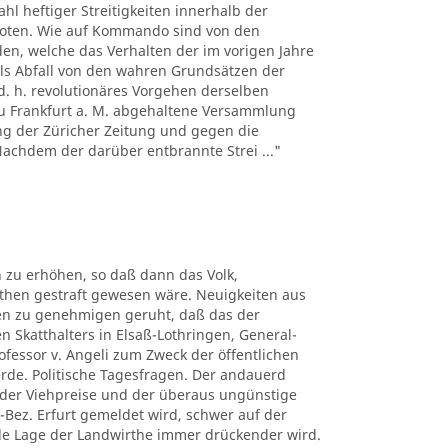
hl heftiger Streitigkeiten innerhalb der
boten. Wie auf Kommando sind von den
n, welche das Verhalten der im vorigen Jahre
ls Abfall von den wahren Grundsätzen der
d. h. revolutionäres Vorgehen derselben
 zu Frankfurt a. M. abgehaltene Versammlung
ng der Züricher Zeitung und gegen die
 Nachdem der darüber entbrannte Strei ..."
 zu erhöhen, so daß dann das Volk,
uthen gestraft gewesen wäre. Neuigkeiten aus
ben zu genehmigen geruht, daß das der
n Skatthalters in Elsaß-Lothringen, General-
rofessor v. Angeli zum Zweck der öffentlichen
erde. Politische Tagesfragen. Der andauerd
n der Viehpreise und der überaus ungünstige
-Bez. Erfurt gemeldet wird, schwer auf der
elle Lage der Landwirthe immer drückender wird.