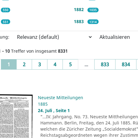
1882
550
1035
1883
551
1314
Aktualisieren
rung:
1 - 10
Treffer von insgesamt
8331
(current)
1
2
3
4
5
...
833
834
Neueste Mitteilungen
1885
24. Juli , Seite 1
"...IV. Jahrgang. No. 73. Neueste Mittheilungen.
Hammann. Berlin, Freitag, den 24. Juli 1885. R
welchen die Züricher Zeitung „Socialdemokrat" 
Reichstagsabgeordneten wegen ihrer Zustim