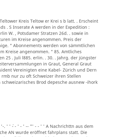
A Teltower Kreis Teltow er Krei s b latt. . Erscheint
s . S Inserate A werden in der Expedition :
rlin W. , Potsdamer Stratzen 26d. . sowie in
turen im Kreise angenommen. Preis der
ennige. " Abonnements werden von sämmtlichen
 im Kreise angenommen. " 85. Amtliches
n 25 . Juli l885. erlin. . 30. . Jahrg. der jüngster
beiterversammlungen in Graut, General Graut
sident Vereinigten eine Kabel- Zürich und Dern
rmb nur zu oft Schweizer ihren Stellen
eben schweizarisches Brod depesche ausnew -ihork
 '-. ' ' ´- - ' - ' -- "' - - ' ' A Nachrichttn aus dem
liche AN wurde eröffnet fahrplans statt. Die