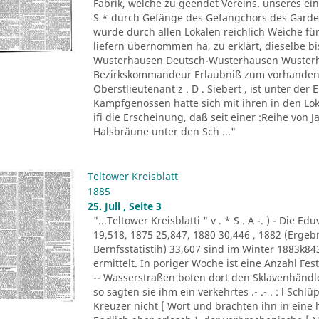
Fabrik, welche zu geendet Vereins. unseres ein
S * durch Gefänge des Gefangchors des Garde-
wurde durch allen Lokalen reichlich Weiche für
liefern übernommen ha, zu erklärt, dieselbe bi
Wusterhausen Deutsch-Wusterhausen Wusterha
Bezirkskommandeur Erlaubniß zum vorhandene
Oberstlieutenant z . D . Siebert , ist unter de
Kampfgenossen hatte sich mit ihren in den Lo
ifi die Erscheinung, daß seit einer :Reihe von Ja
Halsbräune unter den Sch ..."
Teltower Kreisblatt
1885
25. Juli , Seite 3
"...Teltower Kreisblatti " v . * S . A -. ) - Di
19,518, 1875 25,847, 1880 30,446 , 1882 (Erge
Bernfsstatistih) 33,607 sind im Winter 1883k8
ermittelt. In poriger Woche ist eine Anzahl F
-- Wasserstraßen boten dort den Sklavenhändl
so sagten sie ihm ein verkehrtes .- .- . : l Sch
Kreuzer nicht [ Wort und brachten ihn in eine 