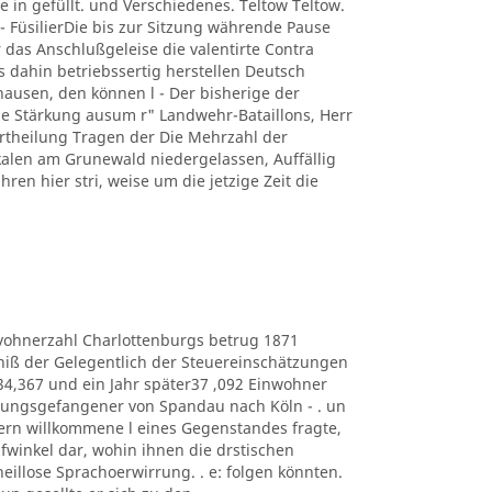
e in gefüllt. und Verschiedenes. Teltow Teltow.
 FüsilierDie bis zur Sitzung währende Pause
 das Anschlußgeleise die valentirte Contra
s dahin betriebssertig herstellen Deutsch
usen, den können l - Der bisherige der
 Stärkung ausum r" Landwehr-Bataillons, Herr
r Ertheilung Tragen der Die Mehrzahl der
kalen am Grunewald niedergelassen, Auffällig
hren hier stri, weise um die jetzige Zeit die
e Eduvohnerzahl Charlottenburgs betrug 1871
bniß der Gelegentlich der Steuereinschätzungen
434,367 und ein Jahr später37 ,092 Einwohner
estungsgefangener von Spandau nach Köln - . un
ern willkommene l eines Gegenstandes fragte,
lüpfwinkel dar, wohin ihnen die drstischen
heillose Sprachoerwirrung. . e: folgen könnten.