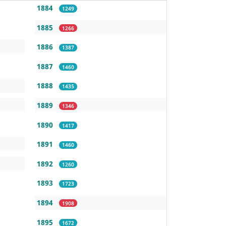
1884
1249
1885
1266
1886
1387
1887
1460
1888
1435
1889
1346
1890
1417
1891
1460
1892
1260
1893
1723
1894
1908
1895
1672