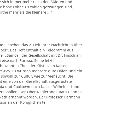
e sich immer mehr nach den Städten und
the hohe Löhne zu zahlen gezwungen sind.
the mehr als die kleinere ..."
det soeben das 2. Heft ihrer Nachrichten über
pel". Das Heft enthält ein Telegramm aus
r „Samoa" der Gesellschaft mit Dr. Finsch an
reise nach Europa. Seine letzte
nbekannten Theil der Küste vom Kaiser-
ts-Bay. Es wurden mehrere gute Häfen und ein
 sowohl zur Cultur, wie zur Viehzucht. Die
t eine von der Gesellschaft ausgerüstete
tavia und Cooktown nach Kaiser-Wilhelms-Land
Personalien. Der Ober-Regierungs-Rath Hahn in
Rath ernannt worden. Der Professor Hermann
sor an der Königlichen te ..."