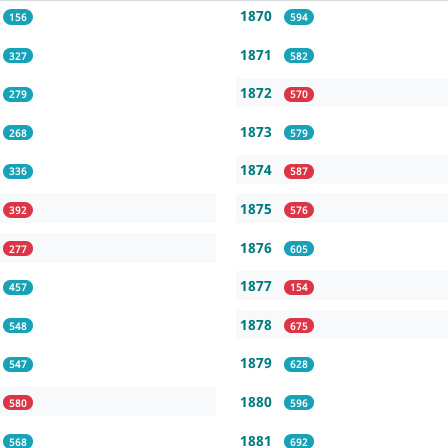
1870
156
594
1871
327
582
1872
279
570
1873
268
579
1874
336
587
1875
392
576
1876
277
605
1877
457
154
1878
548
675
1879
547
628
1880
580
596
1881
568
692