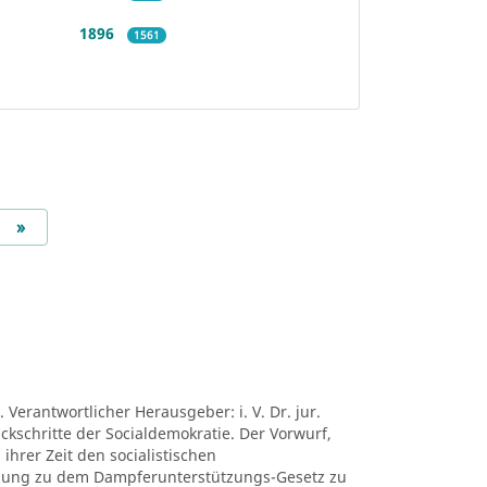
1896
1561
Next
»
 Verantwortlicher Herausgeber: i. V. Dr. jur.
ückschritte der Socialdemokratie. Der Vorwurf,
ihrer Zeit den socialistischen
mung zu dem Dampferunterstützungs-Gesetz zu