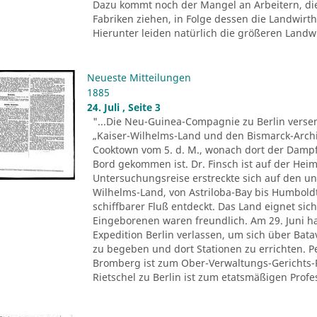
Dazu kommt noch der Mangel an Arbeitern, di
Fabriken ziehen, in Folge dessen die Landwir
Hierunter leiden natürlich die größeren Landwir
Neueste Mitteilungen
1885
24. Juli , Seite 3
"...Die Neu-Guinea-Compagnie zu Berlin versen
„Kaiser-Wilhelms-Land und den Bismarck-Archi
Cooktown vom 5. d. M., wonach dort der Dampfe
Bord gekommen ist. Dr. Finsch ist auf der Heim
Untersuchungsreise erstreckte sich auf den u
Wilhelms-Land, von Astriloba-Bay bis Humbold
schiffbarer Fluß entdeckt. Das Land eignet sich
Eingeborenen waren freundlich. Am 29. Juni ha
Expedition Berlin verlassen, um sich über Ba
zu begeben und dort Stationen zu errichten. 
Bromberg ist zum Ober-Verwaltungs-Gerichts-
Rietschel zu Berlin ist zum etatsmäßigen Profes