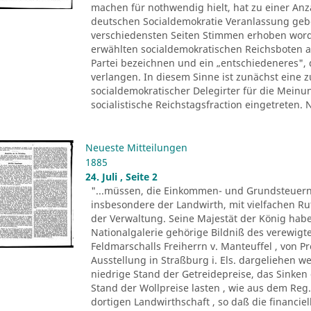
machen für nothwendig hielt, hat zu einer Anza
deutschen Socialdemokratie Veranlassung ge
verschiedensten Seiten Stimmen erhoben worde
erwählten socialdemokratischen Reichsboten a
Partei bezeichnen und ein „entschiedeneres", 
verlangen. In diesem Sinne ist zunächst eine
socialdemokratischer Delegirter für die Meinu
socialistische Reichstagsfraction eingetreten.
Neueste Mitteilungen
1885
24. Juli , Seite 2
"...müssen, die Einkommen- und Grundsteuern
insbesondere der Landwirth, mit vielfachen R
der Verwaltung. Seine Majestät der König ha
Nationalgalerie gehörige Bildniß des verewigte
Feldmarschalls Freiherrn v. Manteuffel , von P
Ausstellung in Straßburg i. Els. dargeliehen w
niedrige Stand der Getreidepreise, das Sinke
Stand der Wollpreise lasten , wie aus dem Reg.
dortigen Landwirthschaft , so daß die financi