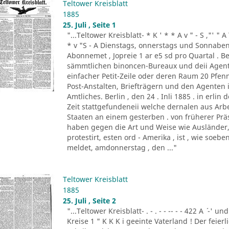
Teltower Kreisblatt
1885
25. Juli , Seite 1
"...Teltower Kreisblatt- * K ' * * A v " - S ,"' " 
* v "S - A Dienstags, onnerstags und Sonnabend
Abonnemet , Jopreie 1 ar e5 sd pro Quartal . Be
sämmtlichen binoncen-Bureaux und deii Agen
einfacher Petit-Zeile oder deren Raum 20 Pf
Post-Anstalten, Briefträgern und den Agenten
Amtliches. Berlin , den 24 . Inli 1885 . in erlin de
Zeit stattgefundeneii welche dernalen aus Ar
Staaten an einem gesterben . von früherer Prä
haben gegen die Art und Weise wie Ausländer, 
protestirt, esten ord - Amerika , ist , wie so
meldet, amdonnerstag , den ..."
Teltower Kreisblatt
1885
25. Juli , Seite 2
"...Teltower Kreisblatt- . - . - - -- - - 422 A ´ -' und
Kreise 1 " K K K i geeinte Vaterland ! Der feier