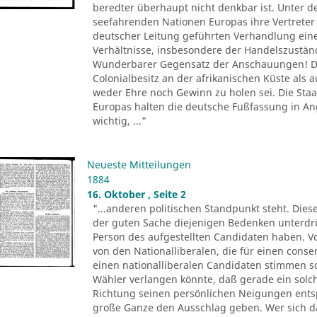
beredter überhaupt nicht denkbar ist. Unter d
seefahrenden Nationen Europas ihre Vertreter 
deutscher Leitung geführten Verhandlung ein
Verhältnisse, insbesondere der Handelszustä
Wunderbarer Gegensatz der Anschauungen! De
Colonialbesitz an der afrikanischen Küste als
weder Ehre noch Gewinn zu holen sei. Die Sta
Europas halten die deutsche Fußfassung in 
wichtig, ..."
Neueste Mitteilungen
1884
16. Oktober , Seite 2
"...anderen politischen Standpunkt steht. Dies
der guten Sache diejenigen Bedenken unterdr
Person des aufgestellten Candidaten haben. Vo
von den Nationalliberalen, die für einen conse
einen nationalliberalen Candidaten stimmen 
Wähler verlangen könnte, daß gerade ein solch
Richtung seinen persönlichen Neigungen entsp
große Ganze den Ausschlag geben. Wer sich 