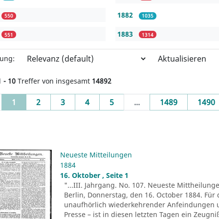
1882
550
1035
1883
551
1314
Aktualisieren
rung:
1 - 10
Treffer von insgesamt
14892
(current)
1
2
3
4
5
...
1489
1490
Neueste Mitteilungen
1884
16. Oktober , Seite 1
"...III. Jahrgang. No. 107. Neueste Mittheilung
Berlin, Donnerstag, den 16. October 1884. Für 
unaufhörlich wiederkehrender Anfeindungen u
Presse – ist in diesen letzten Tagen ein Zeug