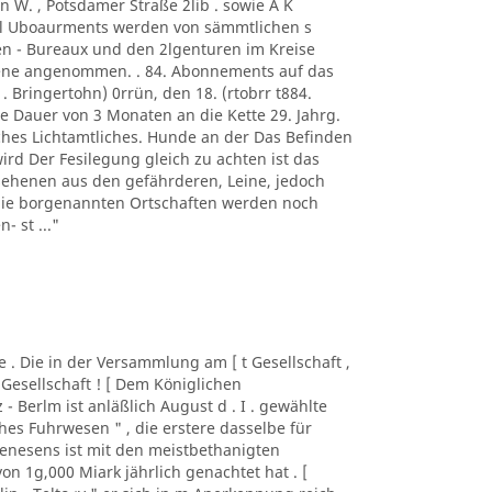
n W. , Potsdamer Straße 2lib . sowie A K
. l Uboaurments werden von sämmtlichen s
n - Bureaux und den 2lgenturen im Kreise
rene angenommen. . 84. Abonnements auf das
 . Bringertohn) 0rrün, den 18. (rtobrr t884.
e Dauer von 3 Monaten an die Kette 29. Jahrg.
iches Lichtamtliches. Hunde an der Das Befinden
wird Der Fesilegung gleich zu achten ist das
sehenen aus den gefährderen, Leine, jedoch
 die borgenannten Ortschaften werden noch
- st ..."
lde . Die in der Versammlung am [ t Gesellschaft ,
 Gesellschaft ! [ Dem Königlichen
z - Berlm ist anläßlich August d . I . gewählte
es Fuhrwesen " , die erstere dasselbe für
nesens ist mit den meistbethanigten
n 1g,000 Miark jährlich genachtet hat . [