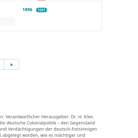
1896
1561
Next
»
en. Verantwortlicher Herausgeber: Dr. H. Klee.
die deutsche Colonialpolitik – den Gegenstand
nd Verdächtigungen der deutsch-freisinnigen
niß abgelegt worden, wie es mächtiger und