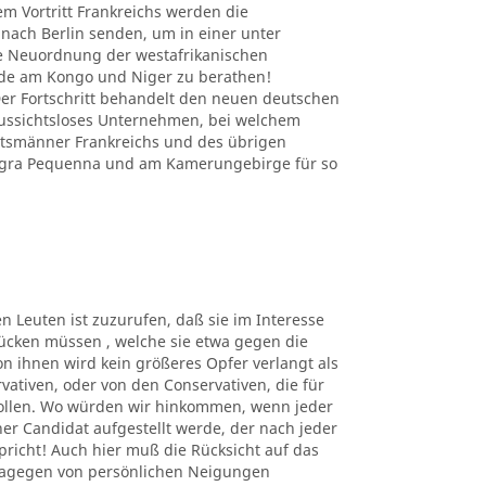
em Vortritt Frankreichs werden die
nach Berlin senden, um in einer unter
e Neuordnung der westafrikanischen
nde am Kongo und Niger zu berathen!
r Fortschritt behandelt den neuen deutschen
 aussichtsloses Unternehmen, bei welchem
atsmänner Frankreichs und des übrigen
Angra Pequenna und am Kamerungebirge für so
en Leuten ist zuzurufen, daß sie im Interesse
ücken müssen , welche sie etwa gegen die
n ihnen wird kein größeres Opfer verlangt als
rvativen, oder von den Conservativen, die für
sollen. Wo würden wir hinkommen, wenn jeder
er Candidat aufgestellt werde, der nach jeder
richt! Auch hier muß die Rücksicht auf das
dagegen von persönlichen Neigungen