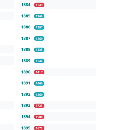
1884
1249
1885
1266
1886
1387
1887
1460
1888
1435
1889
1346
1890
1417
1891
1460
1892
1260
1893
1723
1894
1908
1895
1672