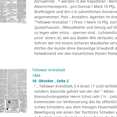
Zornadrnds . * werden in der Expedition : Berli
Abonnrmeutepreis : pro Ounnal l Mark 10 Pfg
Bnefträgem und drn t in sämmtlichen Annonce
angenommen. Post - Anstaltrn, Agenten im K
"Teltower Kreisblat " ( Preis 1 Mark 10 Pfg. excl
2Justerhausen , 9ReueMühle und Senzig auf di
zu legen oder einzu - sperren sind . Lichtamtl
unse' aisers ist, wie aus Baden Wie verlautet, 
Stihren der mit einem sicheren Maulkorbe ver
ditrfen die Hunde ohne diesseitige Erlaubniß
fortwährend von den Kaiserlichen Posten Posten
Teltower Kreisblatt
1884
18. Oktober , Seite 2
"...Teltower Kreisblatt,!) 4 Grost 17 Lick) terfe
sondern daosclde gehört von der der " Altien -
ttreisschnlinspektor Herrn Schul rath ) 1r . Liet
Kommisswn zur Verbesserung des far offentlich
scmeo Scheidens aus dem hiesigen Feuermelde
Bewilligung von einen Der Pachtzins Schaden vo