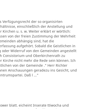
es Verfügungsrecht der so organisirten
hältnisse, einschließlich der Anstellung und
Kirchen u. s. w. Weiter erklärt er wörtlich:
üssen von der freien Zustimmung der Mehrheit
Gemeinden abhängig sind, hat die
erfassung aufgehört. Sobald die Geistlichen in
 oder Widerruf von den Gemeinden angestellt
h Consistorium und Oberkirchenrath zu
er Kirche nicht mehr die Rede sein können. Ich
istlichen von der Gemeinde ." Herr Richter
ntanen Anschauungen geradezu ins Gesicht, und
ntrumspartei. Daß l ..."
ltower blatt. eicheint Inserate ttiwocha und