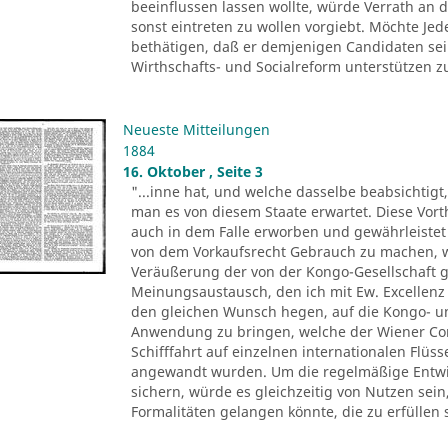
beeinflussen lassen wollte, würde Verrath an d
sonst eintreten zu wollen vorgiebt. Möchte Je
bethätigen, daß er demjenigen Candidaten sei
Wirthschafts- und Socialreform unterstützen zu 
Neueste Mitteilungen
1884
16. Oktober , Seite 3
"...inne hat, und welche dasselbe beabsichtigt
man es von diesem Staate erwartet. Diese Vor
auch in dem Falle erworben und gewährleistet 
von dem Vorkaufsrecht Gebrauch zu machen, we
Veräußerung der von der Kongo-Gesellschaft
Meinungsaustausch, den ich mit Ew. Excellenz
den gleichen Wunsch hegen, auf die Kongo- und
Anwendung zu bringen, welche der Wiener Co
Schifffahrt auf einzelnen internationalen Flüs
angewandt wurden. Um die regelmäßige Entwic
sichern, würde es gleichzeitig von Nutzen sei
Formalitäten gelangen könnte, die zu erfüllen 