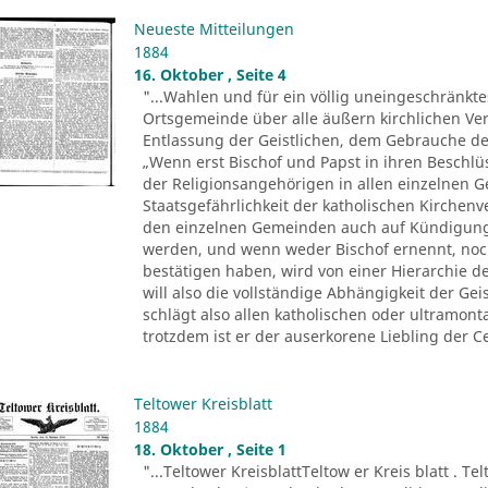
Neueste Mitteilungen
1884
16. Oktober , Seite 4
"...Wahlen und für ein völlig uneingeschränkt
Ortsgemeinde über alle äußern kirchlichen Ver
Entlassung der Geistlichen, dem Gebrauche der 
„Wenn erst Bischof und Papst in ihren Beschl
der Religionsangehörigen in allen einzelnen 
Staatsgefährlichkeit der katholischen Kirchenv
den einzelnen Gemeinden auch auf Kündigung
werden, und wenn weder Bischof ernennt, noc
bestätigen haben, wird von einer Hierarchie d
will also die vollständige Abhängigkeit der Ge
schlägt also allen katholischen oder ultramo
trotzdem ist er der auserkorene Liebling der Ce
Teltower Kreisblatt
1884
18. Oktober , Seite 1
"...Teltower KreisblattTeltow er Kreis blatt . Te