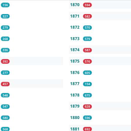
1870
156
594
1871
327
582
1872
279
570
1873
268
579
1874
336
587
1875
392
576
1876
277
605
1877
457
154
1878
548
675
1879
547
628
1880
580
596
1881
568
692