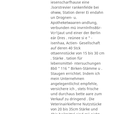
iesenscharfhause eine
.lsorstrevier rankenfelde bei
ohww, Station derer Ei endahn
un Drognen- u.
Apotheketwaaren-andlung,
verbunden mü invrnlnfns86r-
Vcr1Jaut und einer der Berlin
eär Dres . reünee si e " -
isenhaa, Actien- Gesellschaft
auf deren 40 Stck
ottaennstücke von 15 bis 30 cm
. Stärke . tation für
lebensmittel- ntersuchungen
8b0 " 116 " Birken-Stämme u .
Staugen errichtet. Indem ich
mein Unternehmen
angelegentlichst empfehle,
versichere ich , stets frische
und durchaus bette aare zum
Verkauf zu dringend . Die
Veterinairkieferne Nutzstücke
von 20 bis 35cm Stärke und