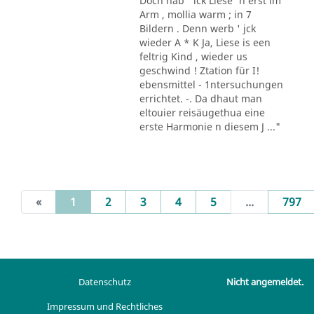
Doch hab ' ick Liese' n erst im
Arm , mollia warm ; in 7
Bildern . Denn werb ' jck
wieder A * K Ja, Liese is een
feltrig Kind , wieder us
geschwind ! Ztation für I!
ebensmittel - 1ntersuchungen
errichtet. -. Da dhaut man
eltouier reisäugethua eine
erste Harmonie n diesem J ..."
(current)
«
1
2
3
4
5
...
797
Datenschutz
Nicht angemeldet.
Impressum und Rechtliches