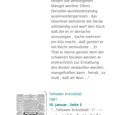
fordert die verborgenen
Mängel werther Ofens .
Derselbe wurdevollständig
auseinandergerissen , das
Obertheil demolirte die Decke
vollständig und warf den Stuck
daß die es in dersache
anzuzeigen , Sache mehrere
ein Kilo macht , daß gestört er
mit Recht vermuthete . , Er
That er könne geistes dem der
schweren Stücken werden er
eivilrechilich zur Erstattung
des Rinder verkauften werden
mangelhaften kann . herab , sa
muß , daß als Wun ..."
Teltower Kreisblatt
1881
15. Januar , Seite 3
"...Teltower Kreisblatt- 'r" - ---
-.. r - . ' ' S S - .* - v r - A s * s -