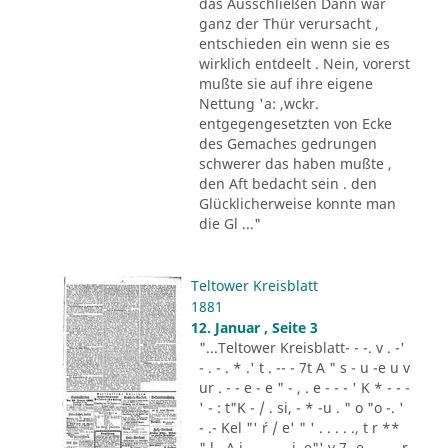
das Ausschließen Dann war
ganz der Thür verursacht ,
entschieden ein wenn sie es
wirklich entdeelt . Nein, vorerst
mußte sie auf ihre eigene
Nettung 'a: ,wckr.
entgegengesetzten von Ecke
des Gemaches gedrungen
schwerer das haben mußte ,
den Aft bedacht sein . den
Glücklicherweise konnte man
die Gl ..."
Teltower Kreisblatt
1881
12. Januar , Seite 3
"...Teltower Kreisblatt- - -. v . -'
- . - . * .' t . -- - 7t A " s - u -e u v
ur . - - e - e " - , . e - - - ' K * - - -
' - : t"K - / . si, - * -u . " o "o -. '
- .- Kel "' ´r / e' " ' . . . . ., t r **
" l . A i .,. . - .. i. e"' v 7 -e -.. . - r