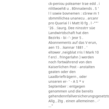
ck-peniou poleamer trae edd . i
nlittwoeh8 u . 80nnaöends . S '
l l sowie bovnemen : sSrew m 1
sbmmllichea unanecu . arcanr
pro Quariai l i Matt l0 fg . l -""'
'26 . :laurg. Dee ninsstrr süe
Landwirtdschaft hat den
Bezirks - bi -'- Jeor 5 .
Abonnements auf das V erun,
aen 15 . :kannar 1881 . '
eltower ,neigblat rris l Mark 10
f ercl . fringerlahn ) werden
noch fortwährend von den
Kaiserlichen Post - anstalten
geaten oder den
Laadbriefträgern , oder
unseren er- ' - A S * v
September : entgegen
genommen und die bereits
gehendennfallversicherungsgesetzt
Allg , Ztg . einen allemeinen . -'
..."