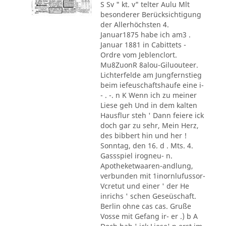
S Sv " kt. v" telter Aulu Mlt
besonderer Berücksichtigung
der Allerhöchsten 4.
Januar1875 habe ich am3 .
Januar 1881 in Cabittets -
Ordre vom Jeblenclort.
Mu8ZuonR 8alou-Giluouteer.
Lichterfelde am Jungfernstieg
beim iefeuschaftshaufe eine i-
- . -. n K Wenn ich zu meiner
Liese geh Und in dem kalten
Hausflur steh ' Dann feiere ick
doch gar zu sehr, Mein Herz,
des bibbert hin und her !
Sonntag, den 16. d . Mts. 4.
Gassspiel irogneu- n.
Apotheketwaaren-andlung,
verbunden mit 1inornlufussor-
Vcretut und einer ' der He
inrichs ' schen Geseüschaft.
Berlin ohne cas cas. Gruße
Vosse mit Gefang ir- er .) b A