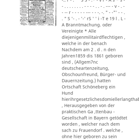
- . . . . . . . . - - - - . . - . --- - v - . -
- -- r - - - - - --- - - -. -. " - -"' - - .
. " S '- . - '-' rS ' ' i -T e 19 l . L -
A Branntmachung. oder
Vereinigte * Alle
diejenigenmilitairdflechtigen ,
welche in der benach
Nachdem am 2 . d . n den
Jahren1859 dis 1861 geboren
sind , (Allgem7nc
deutscheartenzeitung,
Obschounfreund, Bürger- und
Dauernzeitung.) hatten
Ortschaft Schöneberg ein
Hund
hierihrgesetzlichesdomiellerlangth
, Herausgegeben von der
praktischen Ga ,ttenbau -
Gesellschaft in Bayern getödtet
worden , welcher nach dem
sach zu Frauendorf . welche ,
ohne hier geboren zu sein