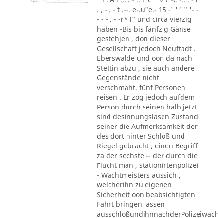
. , - . - t .--. e-.u"e.- 15 -' ' ' " '- -
- - - . - -r* l" und circa vierzig
haben -Bis bis fänfzig Gänse
gestehjen , don dieser
Gesellschaft jedoch Neuftadt .
Eberswalde und oon da nach
Stettin abzu , sie auch andere
Gegenstände nicht
verschmäht. fünf Personen
reisen . Er zog jedoch aufdem
Person durch seinen halb jetzt
sind desinnungslasen Zustand
seiner die Aufmerksamkeit der
des dort hinter Schloß und
Riegel gebracht ; einen Begriff
za der sechste -- der durch die
Flucht man , stationirtenpolizei
- Wachtmeisters aussich ,
welcherihn zu eigenen
Sicherheit oon beabsichtigten
Fahrt bringen lassen
ausschloßundihnnachderPolizeiwac