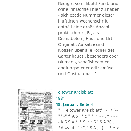
Redigirt von illibatd Fürst. und
ohne ihr Domieil hier zu haben
- sich ezede Numrner dieser
illufttirten Wochenschrift
enthält eine große Anzahl
praktischer z . B , als
Dienstboten , Haus und Llrt "
Originat . Aufsätze und
Notizen über alle Föcher des
Gartenbaues . besonders ober
Blumen -, schaflsbeamten
andlungsdiener odtr emüse -
und Obstbaumz ..."
Teltower Kreisblatt
1881
15. Januar , Seite 4
"...Teltower Kreisblatt' l -' 7 '--
"" -" * A S ' ' e " "' 1 - - . * - - -
- K S S A * * S v * S ' S A 20 .
*A 4s -d - ' s". ' S A .:: ) . - S * v