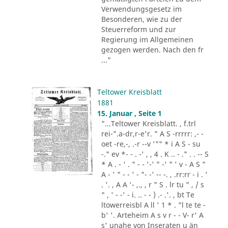
Verwendungsgesetz im
Besonderen, wie zu der
Steuerreform und zur
Regierung im Allgemeinen
gezogen werden. Nach den fr
..."
Teltower Kreisblatt
1881
15. Januar , Seite 1
"...Teltower Kreisblatt. , f.trl
rei-".a-dr,r-e'r. " A S -rrrrr: ,- -
oet -re,-, .-r --v '"" * i A S - su
-." ev *- - . -' , , 4 . K .. - ." . . -- S
* A . - ' . " - - '-' " -' " ' v - A S "
A - ' " - - ' - "- -' -- -. , .rr:rr - i . '
. '. , A A '- ,., , r " S . lr tu " , / s
" , ' - -' - i. .. - - ) .- .'. , bt Te
ltowerreisbl A ll ' 1 * . "l te te -
b' '. Arteheim A s v r - - V- r' A
s' unahe von Inseraten u än