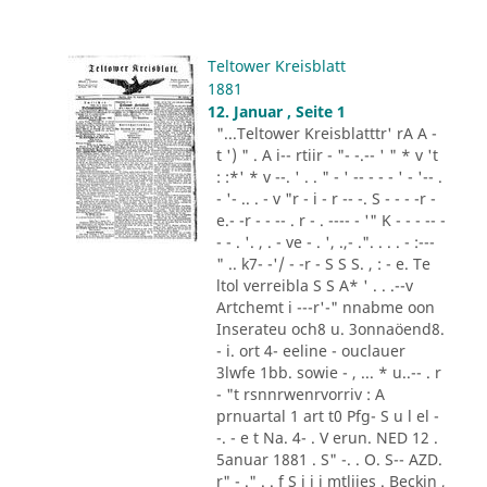
Teltower Kreisblatt
1881
12. Januar , Seite 1
"...Teltower Kreisblatttr' rA A -
t ') " . A i-- rtiir - "- -.-- ' " * v 't
: :*' * v --. ' . . " - ' -- - - - ' - '-- .
- '- .. . - v "r - i - r -- -. S - - - -r -
e.- -r - - -- . r - . ---- - '" K - - - -- -
- - . '. , . - ve - . ', .,- .". . . . - :---
" .. k7- -'/ - -r - S S S. , : - e. Te
ltol verreibla S S A* ' . . .--v
Artchemt i ---r'-" nnabme oon
Inserateu och8 u. 3onnaöend8.
- i. ort 4- eeline - ouclauer
3lwfe 1bb. sowie - , ... * u..-- . r
- "t rsnnrwenrvorriv : A
prnuartal 1 art t0 Pfg- S u l el -
-. - e t Na. 4- . V erun. NED 12 .
5anuar 1881 . S" -. . O. S-- AZD.
r" - ." . . f S i i i mtliies . Beckin ,