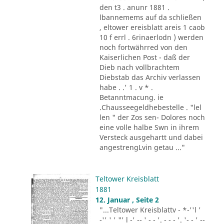
den t3 . anunr 1881 .
lbannemems auf da schließen
, eltower ereisblatt areis 1 caob
10 f errl . 6rinaerlodn ) werden
noch fortwährred von den
Kaiserlichen Post - daß der
Dieb nach vollbrachtem
Diebstab das Archiv verlassen
habe . .' 1 . v * .
Betanntmacung. ie
.Chausseegeldhebestelle . "lel
len " der Zos sen- Dolores noch
eine volle halbe Swn in ihrem
Versteck ausgehartt und dabei
angestrengLvin getau ..."
Teltower Kreisblatt
1881
12. Januar , Seite 2
"...Teltower Kreisblattv - *-''l '
-'' ' ' "' l -' -- ' - - '. - - - '. '- - ' --