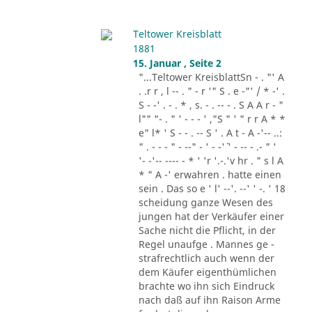
Teltower Kreisblatt
1881
15. Januar , Seite 2
"...Teltower KreisblattSn - . "' A
. .r r , l -- . " - r '" S . e -"' / * -' .
S - -' . - . * , s. - . -- - . S A A r - "
l"" "- . " ' - - - ' ,"S " ' " r r A * *
e" l* ' S - - . -- S ' . A t - A -'-- ..:
" . - - - " - --" - ' - -'´ ' - -- - .- " '
'- -'-- ---- - * ' 'r '.-.'v hr . " s l A
* " A -' erwahren . hatte einen
sein . Das so e ' l' --'. --' ' -. ' 18
scheidung ganze Wesen des
jungen hat der Verkäufer einer
Sache nicht die Pflicht, in der
Regel unaufge . Mannes ge -
strafrechtlich auch wenn der
dem Käufer eigenthümlichen
brachte wo ihn sich Eindruck
nach daß auf ihn Raison Arme