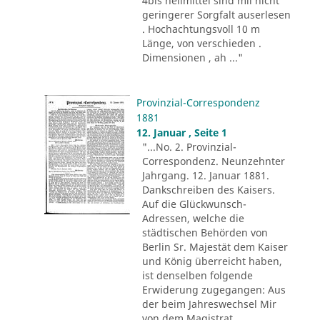
4bis heilmittel sind mii nicht
geringerer Sorgfalt auserlesen
. Hochachtungsvoll 10 m
Länge, von verschieden .
Dimensionen , ah ..."
Provinzial-Correspondenz
1881
12. Januar , Seite 1
"...No. 2. Provinzial-
Correspondenz. Neunzehnter
Jahrgang. 12. Januar 1881.
Dankschreiben des Kaisers.
Auf die Glückwunsch-
Adressen, welche die
städtischen Behörden von
Berlin Sr. Majestät dem Kaiser
und König überreicht haben,
ist denselben folgende
Erwiderung zugegangen: Aus
der beim Jahreswechsel Mir
von dem Magistrat