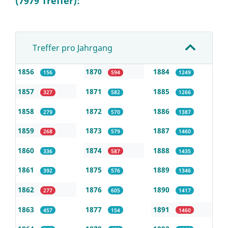
(7979 Treffer):
Treffer pro Jahrgang
1856
1870
1884
156
594
1249
1857
1871
1885
327
582
1266
1858
1872
1886
279
570
1387
1859
1873
1887
268
579
1460
1860
1874
1888
336
587
1435
1861
1875
1889
392
576
1346
1862
1876
1890
277
605
1417
1863
1877
1891
457
154
1460