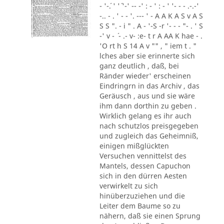
- '-´. ' '´ '-' -- -' : - ' : - ' '- - - .-.-'
-.. - . ' - - '. --- ' - A A K A S v A S
S S ". - i " . A - '-S -r '- - - "- . ' S
-' v - ´ - .- v- :e- t r A AA K hae - .
'O rt h S 14 A v "" , " iem t . "
lches aber sie erinnerte sich
ganz deutlich , daß, bei
Ränder wieder' erscheinen
Eindringrn in das Archiv , das
Geräusch , aus und sie wäre
ihm dann dorthin zu geben .
Wirklich gelang es ihr auch
nach schutzlos preisgegeben
und zugleich das Geheimniß,
einigen mißglückten
Versuchen vennittelst des
Mantels, dessen Capuchon
sich in den dürren Aesten
verwirkelt zu sich
hinüberzuziehen und die
Leiter dem Baume so zu
nähern, daß sie einen Sprung