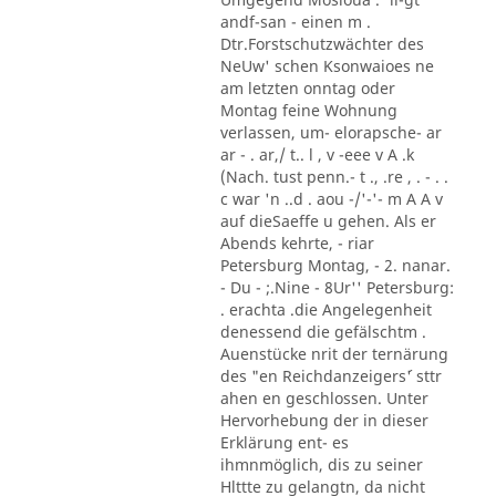
andf-san - einen m .
Dtr.Forstschutzwächter des
NeUw' schen Ksonwaioes ne
am letzten onntag oder
Montag feine Wohnung
verlassen, um- elorapsche- ar
ar - . ar,/ t.. l , v -eee v A .k
(Nach. tust penn.- t ., .re , . - . .
c war 'n ..d . aou -/'-'- m A A v
auf dieSaeffe u gehen. Als er
Abends kehrte, - riar
Petersburg Montag, - 2. nanar.
- Du - ;.Nine - 8Ur'' Petersburg:
. erachta .die Angelegenheit
denessend die gefälschtm .
Auenstücke nrit der ternärung
des "en Reichdanzeigers´' sttr
ahen en geschlossen. Unter
Hervorhebung der in dieser
Erklärung ent- es
ihmnmöglich, dis zu seiner
Hlttte zu gelangtn, da nicht