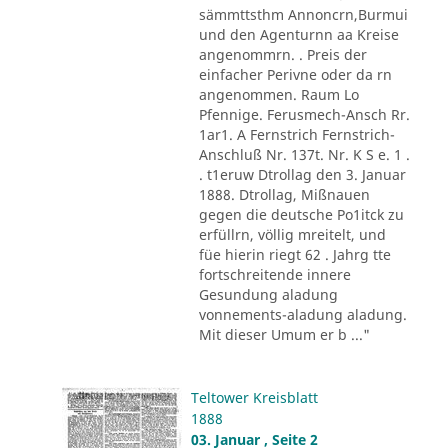
sämmttsthm Annoncrn,Burmui
und den Agenturnn aa Kreise
angenommrn. . Preis der
einfacher Perivne oder da rn
angenommen. Raum Lo
Pfennige. Ferusmech-Ansch Rr.
1ar1. A Fernstrich Fernstrich-
Anschluß Nr. 137t. Nr. K S e. 1 .
. t1eruw Dtrollag den 3. Januar
1888. Dtrollag, Mißnauen
gegen die deutsche Po1itck zu
erfüllrn, völlig mreitelt, und
füe hierin riegt 62 . Jahrg tte
fortschreitende innere
Gesundung aladung
vonnements-aladung aladung.
Mit dieser Umum er b ..."
Teltower Kreisblatt
1888
03. Januar , Seite 2