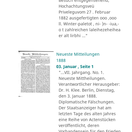
Besuch entgegensehend,
Hochachtungsveü
Priveleguvom 27 . Februar
1882 ausgefertigten ooo ,ooo
ll. Winter-paletot , ni- )n- -iua,-
o t zahlreichen laleihezeheihea
er alt lirbhi ..."
Neueste Mitteilungen
1888
03. Januar , Seite 1
"...VII. Jahrgang. No. 1.
Neueste Mittheilungen.
Verantwortlicher Herausgeber:
Dr. H. Klee. Berlin, Dienstag,
den 3. Januar 1888.
Diplomatische Fälschungen.
Der Staatsanzeiger hat am
letzten Tage des alten Jahres
eine Reihe von Actenstücken
veröffentlicht, deren
Vorhandensein für den Frieden