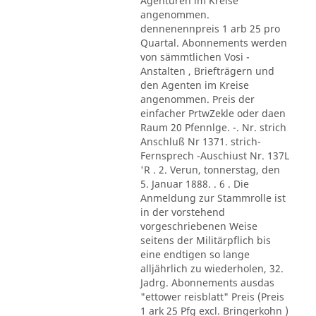
Agenturen im Kreise
angenommen.
dennenennpreis 1 arb 25 pro
Quartal. Abonnements werden
von sämmtlichen Vosi -
Anstalten , Briefträgern und
den Agenten im Kreise
angenommen. Preis der
einfacher PrtwZekle oder daen
Raum 20 Pfennlge. -. Nr. strich
Anschluß Nr 1371. strich-
Fernsprech -Auschiust Nr. 137L
'R . 2. Verun, tonnerstag, den
5. Januar 1888. . 6 . Die
Anmeldung zur Stammrolle ist
in der vorstehend
vorgeschriebenen Weise
seitens der Militärpflich bis
eine endtigen so lange
alljährlich zu wiederholen, 32.
Jadrg. Abonnements ausdas
"ettower reisblatt" Preis (Preis
1 ark 25 Pfg excl. Bringerkohn )