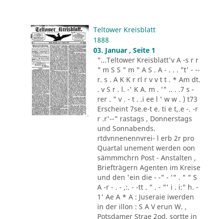
Teltower Kreisblatt
1888
03. Januar , Seite 1
"...Teltower Kreisblatt'v A -s r r
" m S S " m " A S . A - . . . "t' - --
r. s . A K K r rl r v v t t . * Am dt.
. v S r . l. -' K A. m . '" .. . .7 s -
rer . " v . - t . .i ee l ' w w . ) t73
Erscheint 7se.e-t e. ti e t,.e -. -r
r .r'--" rastags , Donnerstags
und Sonnabends.
rtdvnnenennvrei- l erb 2r pro
Quartal unement werden oon
sämmmchrn Post - Anstalten ,
Briefträgern Agenten im Kreise
und den 'ein die - -" - '" . " " S
A -r - . - ,:. - -tt . " . - "' i . i:" h. -
1' Ae A * A : Juseraie iwerden
in der illon : S A V erun W. ,
Potsdamer Strae 2od. sortte in