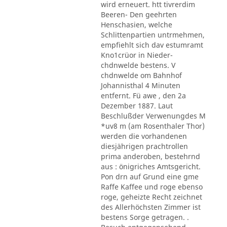
wird erneuert. htt tivrerdim
Beeren- Den geehrten
Henschasien, welche
Schlittenpartien untrmehmen,
empfiehlt sich dav estumramt
Kno1crüor in Nieder-
chdnwelde bestens. V
chdnwelde om Bahnhof
Johannisthal 4 Minuten
entfernt. Fü awe , den 2a
Dezember 1887. Laut
Beschlußder Verwenungdes M
*uv8 m (am Rosenthaler Thor)
werden die vorhandenen
diesjährigen prachtrollen
prima anderoben, bestehrnd
aus : önigriches Amtsgericht.
Pon drn auf Grund eine gme
Raffe Kaffee und roge ebenso
roge, geheizte Recht zeichnet
des Allerhöchsten Zimmer ist
bestens Sorge getragen. .