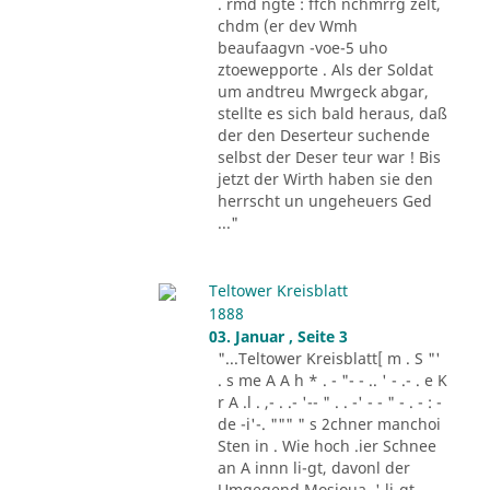
. rmd ngte : ffch nchmrrg zelt,
chdm (er dev Wmh
beaufaagvn -voe-5 uho
ztoewepporte . Als der Soldat
um andtreu Mwrgeck abgar,
stellte es sich bald heraus, daß
der den Deserteur suchende
selbst der Deser teur war ! Bis
jetzt der Wirth haben sie den
herrscht un ungeheuers Ged
..."
Teltower Kreisblatt
1888
03. Januar , Seite 3
"...Teltower Kreisblatt[ m . S "'
. s me A A h * . - "- - .. ' - .- . e K
r A .l . ,- . .- '-- " . . -' - - " - . - : -
de -i'-. """ " s 2chner manchoi
Sten in . Wie hoch .ier Schnee
an A innn li-gt, davonl der
Umgegend Mosioua .' li-gt