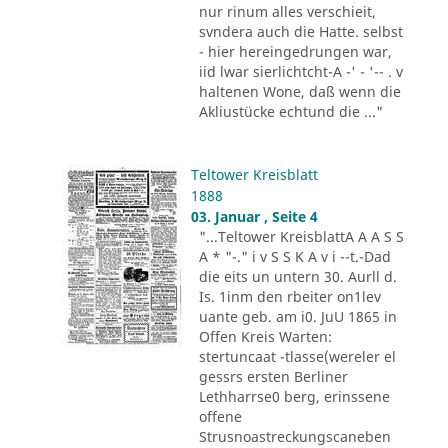
nur rinum alles verschieit,
svndera auch die Hatte. selbst
- hier hereingedrungen war,
iid lwar sierlichtcht-A -' - '-- . v
haltenen Wone, daß wenn die
Akliustücke echtund die ..."
Teltower Kreisblatt
1888
03. Januar , Seite 4
"...Teltower KreisblattA A A S S
A * "-." i v S S K A v i --t.-Dad
die eits un untern 30. Aurll d.
Is. 1inm den rbeiter on1lev
uante geb. am i0. JuU 1865 in
Offen Kreis Warten:
stertuncaat -tlasse(wereler el
gessrs ersten Berliner
Lethharrse0 berg, erinssene
offene
Strusnoastreckungscaneben