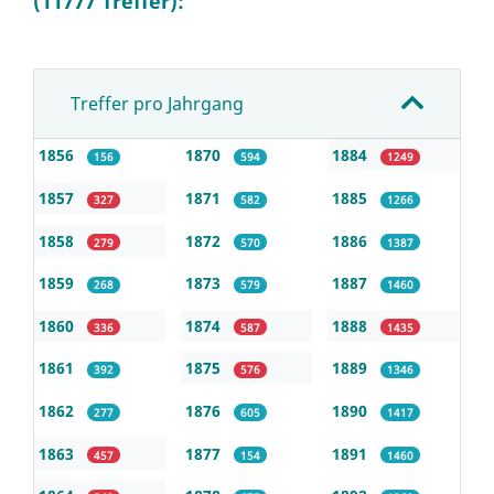
(11777 Treffer):
Treffer pro Jahrgang
1856
1870
1884
156
594
1249
1857
1871
1885
327
582
1266
1858
1872
1886
279
570
1387
1859
1873
1887
268
579
1460
1860
1874
1888
336
587
1435
1861
1875
1889
392
576
1346
1862
1876
1890
277
605
1417
1863
1877
1891
457
154
1460