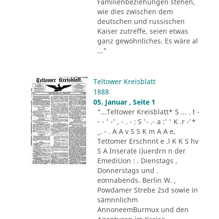
Familienbeziehungen stehen,
wie dies zwischen dem
deutschen und russischen
Kaiser zutreffe, seien etwas
ganz gewöhnliches. Es wäre al
..."
Teltower Kreisblatt
1888
05. Januar , Seite 1
"...Teltower Kreisblatt* S ... . t -
- - ' -' , - . - : S '- .- a :' ' K .r -'*
_. - . A A v S S K m A A e,
Tettomer Erschnnt e .l K K S hv
S A Inserate i)uerdrn n der
EmediUon : . Dienstags ,
Donnerstags und .
eonnabends. Berlin W. ,
Powdamer Strebe 2sd sowie in
sämnnlichm
AnnoneemBurmux und den