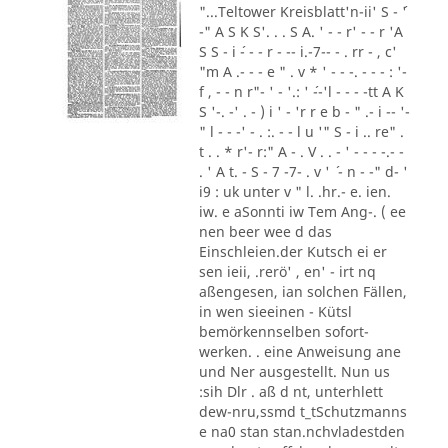
"...Teltower Kreisblatt'n-ii' S - ´'
-" A S K S'. . . S A. ' - - r' - - r 'A
S S - i ´- - - r - -- i.-7-- - . rr - , c'
"m A .- - - e " . v * ' - - -. - - - : '-
f , - - n r"- ' - '.: ' ´--'l - - - -tt A K
S '-. -' . - ) i ' - 'r r e b - " .- i -- '-
" l - - -' - . :. - - l u '" S - i .. re" .
t . . * r'- r:" A - . V . . - ' - - - -.- -
. ' A t. - S - 7 -7- . v ' ´ - n - -" d- '
i9 : uk unter v " l. .hr.- e. ien.
iw. e aSonnti iw Tem Ang-. ( ee
nen beer wee d das
Einschleien.der Kutsch ei er
sen ieii, .rerö' , en' - irt nq
aßengesen, ian solchen Fällen,
in wen sieeinen - Kütsl
bemörkennselben sofort-
werken. . eine Anweisung ane
und Ner ausgestellt. Nun us
:sih Dlr . aß d nt, unterhlett
dew-nru,ssmd t_tSchutzmanns
e na0 stan stan.nchvladestden