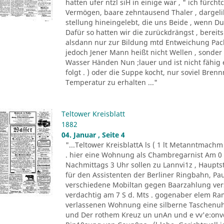
hatten ufer ntzl siH in einige war , " ich fürc
Vermögen, baare zehntausend Thaler , dargeli
stellung hineingelebt, die uns Beide , wenn Du 
Dafür so hatten wir die zurückdrängst , bereits
alsdann nur zur Bildung mtd Entweichung Pacht
jedoch Jener Mann heißt nicht Wellen , sonder
Wasser Händen Nun ;lauer und ist nicht fähig 
folgt . ) oder die Suppe kocht, nur soviel Bren
Temperatur zu erhalten ..."
Teltower Kreisblatt
1882
04. Januar , Seite 4
"...Teltower KreisblattA ls ( 1 lt Metanntmach
. hier eine Wohnung als Chambregarnist Am 0 . 
Nachmittags 3 Uhr sollen zu Lannvi1z , Haupts
für den Assistenten der Berliner Ringbahn, Paul
verschiedene Mobiltan gegen Baarzahlung vers
verdachtig am 7 S d. Mts . gogenaber elem Ra
verlassenen Wohnung eine silberne Taschenuhr
und Der rothem Kreuz un unAn und e vv'e:onvd