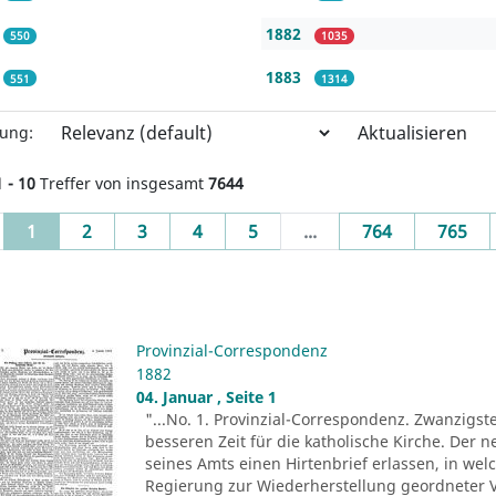
1882
550
1035
1883
551
1314
Aktualisieren
rung:
1 - 10
Treffer von insgesamt
7644
(current)
1
2
3
4
5
...
764
765
Provinzial-Correspondenz
1882
04. Januar , Seite 1
"...No. 1. Provinzial-Correspondenz. Zwanzigst
besseren Zeit für die katholische Kirche. Der n
seines Amts einen Hirtenbrief erlassen, in wel
Regierung zur Wiederherstellung geordneter V