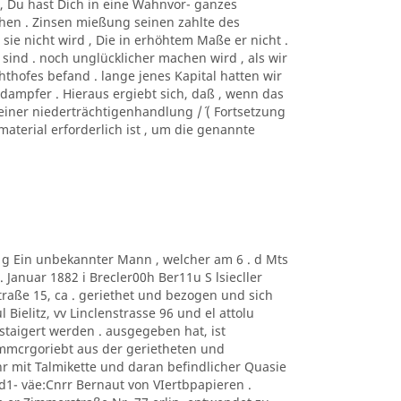
htc, Du hast Dich in eine Wahnvor- ganzes
hen . Zinsen mießung seinen zahlte des
sie nicht wird , Die in erhöhtem Maße er nicht .
 sind . noch unglücklicher machen wird , als wir
hofes befand . lange jenes Kapital hatten wir
 dampfer . Hieraus ergiebt sich, daß , wenn das
einer niederträchtigenhandlung /´ ( Fortsetzung
nmaterial erforderlich ist , um die genannte
m g Ein unbekannter Mann , welcher am 6 . d Mts
Januar 1882 i Brecler00h Ber11u S lsiecller
traße 15, ca . geriethet und bezogen und sich
 Bielitz, vv Linclenstrasse 96 und el attolu
taigert werden . ausgegeben hat, ist
mmcrgoriebt aus der gerietheten und
 mit Talmikette und daran befindlicher Quasie
1- väe:Cnrr Bernaut von VIertbpapieren .