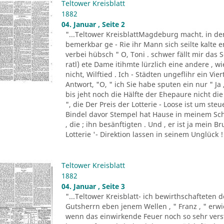
Teltower Kreisblatt
1882
04. Januar , Seite 2
"...Teltower KreisblattMagdeburg macht. in de
bemerkbar ge - Rie ihr Mann sich seilte kalte e
verbei hübsch " O, Toni . schwer fällt mir da
ratl) ete Dame itihmte lürzlich eine andere , 
nicht, Wilftied . Ich - Städten ungeflihr ein Vi
Antwort, "O, " ich Sie habe sputen ein nur " Ja
bis jeht noch die Hälfte der Ehepaure nicht die 
", die Der Preis der Lotterie - Loose ist um ste
Bindel davor Stempel hat Hause in meinem Sch
, die ; ihn besänftigten . Und , er ist ja mein B
Lotterie '- Direktion lassen in seinem Unglück ! 
Teltower Kreisblatt
1882
04. Januar , Seite 3
"...Teltower Kreisblatt- ich bewirthschafteten 
Gutsherrn eben jenem Wellen , " Franz , " erwied
wenn das einwirkende Feuer noch so sehr verst