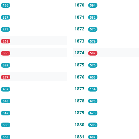
1870
156
594
1871
327
582
1872
279
570
1873
268
579
1874
336
587
1875
392
576
1876
277
605
1877
457
154
1878
548
675
1879
547
628
1880
580
596
1881
568
692