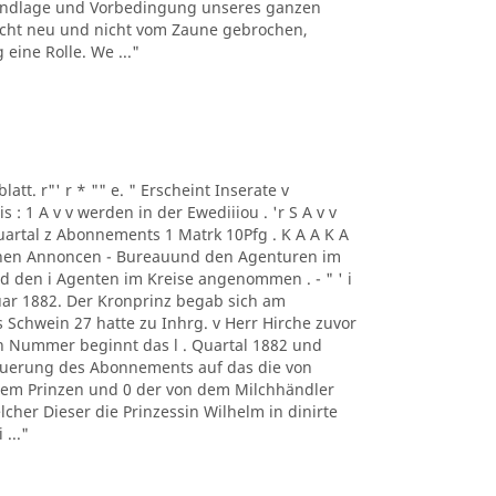
rundlage und Vorbedingung unseres ganzen
h nicht neu und nicht vom Zaune gebrochen,
eine Rolle. We ..."
blatt. r"' r * "" e. " Erscheint Inserate v
 1 A v v werden in der Ewediiiou . 'r S A v v
Quartal z Abonnements 1 Matrk 10Pfg . K A A K A
chen Annoncen - Bureauund den Agenturen im
und den i Agenten im Kreise angenommen . - " ' i
uar 1882. Der Kronprinz begab sich am
Schwein 27 hatte zu Inhrg. v Herr Hirche zuvor
n Nummer beginnt das l . Quartal 1882 und
neuerung des Abonnements auf das die von
dem Prinzen und 0 der von dem Milchhändler
lcher Dieser die Prinzessin Wilhelm in dinirte
..."