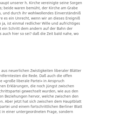
upt unserer h. Kirche vereinigte seine Sorgen
rs; beide waren bemüht, der Kirche am Grabe
n, und durch ihr wohlwollendes Einverständniß
e es ein Unrecht, wenn wir an dieses Ereigniß
a, ist einmal redlicher Wille und aufrichtiges
 ein Schritt dem andern auf der Bahn der
s auch hier so sei? daß die Zeit bald nahe, wo
 aus neuerlichen Zwistigkeiten liberaler Blätter
ntferntesten die Rede. Daß auch die offen
e »große liberale Partei« in Anspruch
hen Erklärungen, die noch jüngst zwischen
chrittspartei gewechselt wurden, wie aus den
en Beziehungen hervor, welche zwischen den
. Aber jetzt hat sich zwischen dem Hauptblatt
rtei und einem fortschrittlichen Berliner Blatt
t in einer untergeordneten Frage, sondern