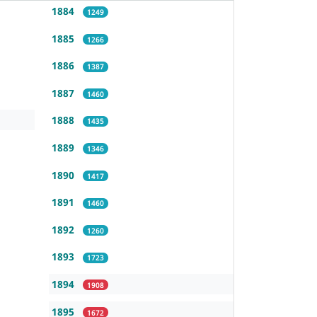
1884
1249
1885
1266
1886
1387
1887
1460
1888
1435
1889
1346
1890
1417
1891
1460
1892
1260
1893
1723
1894
1908
1895
1672