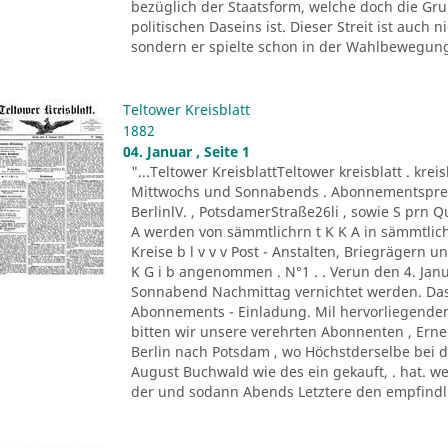
bezüglich der Staatsform, welche doch die G
politischen Daseins ist. Dieser Streit ist auc
sondern er spielte schon in der Wahlbewegung 
Teltower Kreisblatt
1882
04. Januar , Seite 1
"...Teltower KreisblattTeltower kreisblatt . kreis
Mittwochs und Sonnabends . Abonnementspreis :
BerlinlV. , PotsdamerStraße26li , sowie S prn 
A werden von sämmtlichrn t K K A in sämmtli
Kreise b l v v v Post - Anstalten, Briegrägern 
K G i b angenommen . N°1 . . Verun den 4. Jan
Sonnabend Nachmittag vernichtet werden. Das 
Abonnements - Einladung. Mil hervorliegende
bitten wir unsere verehrten Abonnenten , Er
Berlin nach Potsdam , wo Höchstderselbe bei 
August Buchwald wie des ein gekauft, . hat. we
der und sodann Abends Letztere den empfindli 