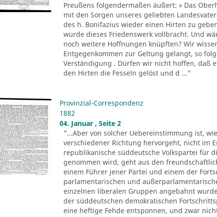
Preußens folgendermaßen äußert: » Das Oberha
mit den Sorgen unseres geliebten Landesvate
des h. Bonifazius wieder einen Hirten zu gebe
wurde dieses Friedenswerk vollbracht. Und wär
noch weitere Hoffnungen knüpften? Wir wissen j
Entgegenkommen zur Geltung gelangt, so folgt
Verständigung . Dürfen wir nicht hoffen, daß e
den Hirten die Fesseln gelöst und d ..."
Provinzial-Correspondenz
1882
04. Januar , Seite 2
"...Aber von solcher Uebereinstimmung ist, wie
verschiedener Richtung hervorgeht, nicht im E
republikanische süddeutsche Volkspartei für di
genommen wird, geht aus den freundschaftlic
einem Führer jener Partei und einem der Forts
parlamentarischen und außerparlamentarisch
einzelnen liberalen Gruppen angebahnt wurden
der süddeutschen demokratischen Fortschrittspa
eine heftige Fehde entsponnen, und zwar nich