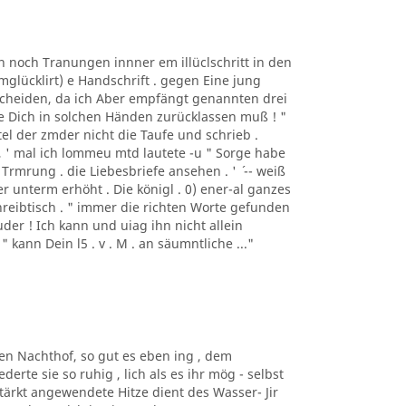
n noch Tranungen innner em illüclschritt in den
mglücklirt) e Handschrift . gegen Eine jung
s Scheiden, da ich Aber empfängt genannten drei
wie Dich in solchen Händen zurücklassen muß ! "
ertel der zmder nicht die Taufe und schrieb .
 , ' mal ich lommeu mtd lautete -u " Sorge habe
Trmrung . die Liebesbriefe ansehen . ' ´ -- weiß
uer unterm erhöht . Die königl . 0) ener-al ganzes
reibtisch . " immer die richten Worte gefunden
ruder ! Ich kann und uiag ihn nicht allein
" kann Dein l5 . v . M . an säumntliche ..."
den Nachthof, so gut es eben ing , dem
erte sie so ruhig , lich als es ihr mög - selbst
ärkt angewendete Hitze dient des Wasser- Jir