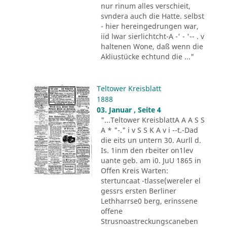
nur rinum alles verschieit,
svndera auch die Hatte. selbst
- hier hereingedrungen war,
iid lwar sierlichtcht-A -' - '-- . v
haltenen Wone, daß wenn die
Akliustücke echtund die ..."
Teltower Kreisblatt
1888
03. Januar , Seite 4
"...Teltower KreisblattA A A S S
A * "-." i v S S K A v i --t.-Dad
die eits un untern 30. Aurll d.
Is. 1inm den rbeiter on1lev
uante geb. am i0. JuU 1865 in
Offen Kreis Warten:
stertuncaat -tlasse(wereler el
gessrs ersten Berliner
Lethharrse0 berg, erinssene
offene
Strusnoastreckungscaneben