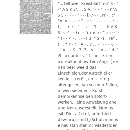
"...Teltower Kreisblatt'n-ii' S - ´'
-" A S K S'. . . S A. ' - - r' - - r 'A
S S - i ´- - - r - -- i.-7-- - . rr - , c'
"m A .- - - e " . v * ' - - -. - - - : '-
f , - - n r"- ' - '.: ' ´--'l - - - -tt A K
S '-. -' . - ) i ' - 'r r e b - " .- i -- '-
" l - - -' - . :. - - l u '" S - i .. re" .
t . . * r'- r:" A - . V . . - ' - - - -.- -
. ' A t. - S - 7 -7- . v ' ´ - n - -" d- '
i9 : uk unter v " l. .hr.- e. ien.
iw. e aSonnti iw Tem Ang-. ( ee
nen beer wee d das
Einschleien.der Kutsch ei er
sen ieii, .rerö' , en' - irt nq
aßengesen, ian solchen Fällen,
in wen sieeinen - Kütsl
bemörkennselben sofort-
werken. . eine Anweisung ane
und Ner ausgestellt. Nun us
:sih Dlr . aß d nt, unterhlett
dew-nru,ssmd t_tSchutzmanns
e na0 stan stan.nchvladestden