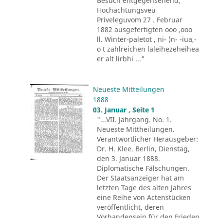
Besuch entgegensehend,
Hochachtungsveü
Priveleguvom 27 . Februar
1882 ausgefertigten ooo ,ooo
ll. Winter-paletot , ni- )n- -iua,-
o t zahlreichen laleihezeheihea
er alt lirbhi ..."
Neueste Mitteilungen
1888
03. Januar , Seite 1
"...VII. Jahrgang. No. 1.
Neueste Mittheilungen.
Verantwortlicher Herausgeber:
Dr. H. Klee. Berlin, Dienstag,
den 3. Januar 1888.
Diplomatische Fälschungen.
Der Staatsanzeiger hat am
letzten Tage des alten Jahres
eine Reihe von Actenstücken
veröffentlicht, deren
Vorhandensein für den Frieden