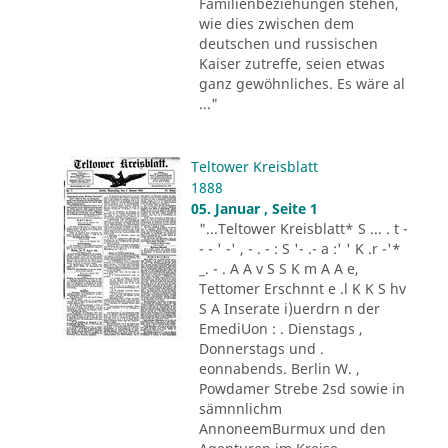
Familienbeziehungen stehen,
wie dies zwischen dem
deutschen und russischen
Kaiser zutreffe, seien etwas
ganz gewöhnliches. Es wäre al
..."
Teltower Kreisblatt
1888
05. Januar , Seite 1
"...Teltower Kreisblatt* S ... . t -
- - ' -' , - . - : S '- .- a :' ' K .r -'*
_. - . A A v S S K m A A e,
Tettomer Erschnnt e .l K K S hv
S A Inserate i)uerdrn n der
EmediUon : . Dienstags ,
Donnerstags und .
eonnabends. Berlin W. ,
Powdamer Strebe 2sd sowie in
sämnnlichm
AnnoneemBurmux und den