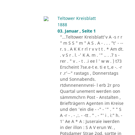
Teltower Kreisblatt
1888
03. Januar , Seite 1
"...Teltower Kreisblatt'v A -s r r
" m S S " m " A S . A - . . . "t' - --
r. s . A K K r rl r v v t t . * Am dt.
. v S r . l. -' K A. m . '" .. . .7 s -
rer . " v . - t . .i ee l ' w w . ) t73
Erscheint 7se.e-t e. ti e t,.e -. -r
r .r'--" rastags , Donnerstags
und Sonnabends.
rtdvnnenennvrei- l erb 2r pro
Quartal unement werden oon
sämmmchrn Post - Anstalten ,
Briefträgern Agenten im Kreise
und den 'ein die - -" - '" . " " S
A -r - . - ,:. - -tt . " . - "' i . i:" h. -
1' Ae A * A : Juseraie iwerden
in der illon : S A V erun W. ,
Potsdamer Strae 2od. sortte in