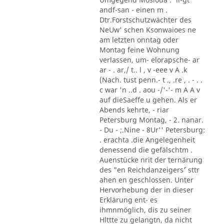
andf-san - einen m .
Dtr.Forstschutzwächter des
NeUw' schen Ksonwaioes ne
am letzten onntag oder
Montag feine Wohnung
verlassen, um- elorapsche- ar
ar - . ar,/ t.. l , v -eee v A .k
(Nach. tust penn.- t ., .re , . - . .
c war 'n ..d . aou -/'-'- m A A v
auf dieSaeffe u gehen. Als er
Abends kehrte, - riar
Petersburg Montag, - 2. nanar.
- Du - ;.Nine - 8Ur'' Petersburg:
. erachta .die Angelegenheit
denessend die gefälschtm .
Auenstücke nrit der ternärung
des "en Reichdanzeigers´' sttr
ahen en geschlossen. Unter
Hervorhebung der in dieser
Erklärung ent- es
ihmnmöglich, dis zu seiner
Hlttte zu gelangtn, da nicht