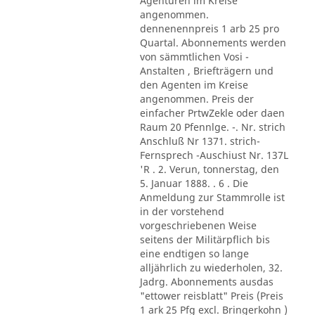
Agenturen im Kreise
angenommen.
dennenennpreis 1 arb 25 pro
Quartal. Abonnements werden
von sämmtlichen Vosi -
Anstalten , Briefträgern und
den Agenten im Kreise
angenommen. Preis der
einfacher PrtwZekle oder daen
Raum 20 Pfennlge. -. Nr. strich
Anschluß Nr 1371. strich-
Fernsprech -Auschiust Nr. 137L
'R . 2. Verun, tonnerstag, den
5. Januar 1888. . 6 . Die
Anmeldung zur Stammrolle ist
in der vorstehend
vorgeschriebenen Weise
seitens der Militärpflich bis
eine endtigen so lange
alljährlich zu wiederholen, 32.
Jadrg. Abonnements ausdas
"ettower reisblatt" Preis (Preis
1 ark 25 Pfg excl. Bringerkohn )