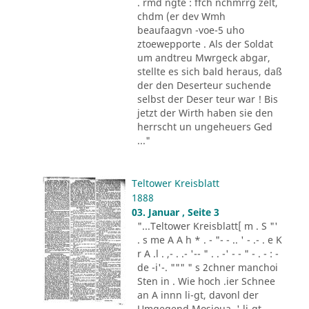
. rmd ngte : ffch nchmrrg zelt,
chdm (er dev Wmh
beaufaagvn -voe-5 uho
ztoewepporte . Als der Soldat
um andtreu Mwrgeck abgar,
stellte es sich bald heraus, daß
der den Deserteur suchende
selbst der Deser teur war ! Bis
jetzt der Wirth haben sie den
herrscht un ungeheuers Ged
..."
Teltower Kreisblatt
1888
03. Januar , Seite 3
"...Teltower Kreisblatt[ m . S "'
. s me A A h * . - "- - .. ' - .- . e K
r A .l . ,- . .- '-- " . . -' - - " - . - : -
de -i'-. """ " s 2chner manchoi
Sten in . Wie hoch .ier Schnee
an A innn li-gt, davonl der
Umgegend Mosioua .' li-gt