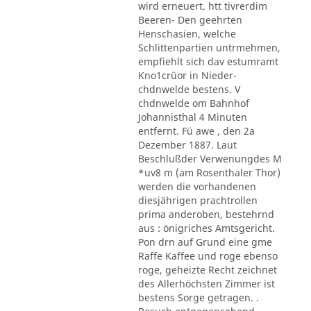
wird erneuert. htt tivrerdim
Beeren- Den geehrten
Henschasien, welche
Schlittenpartien untrmehmen,
empfiehlt sich dav estumramt
Kno1crüor in Nieder-
chdnwelde bestens. V
chdnwelde om Bahnhof
Johannisthal 4 Minuten
entfernt. Fü awe , den 2a
Dezember 1887. Laut
Beschlußder Verwenungdes M
*uv8 m (am Rosenthaler Thor)
werden die vorhandenen
diesjährigen prachtrollen
prima anderoben, bestehrnd
aus : önigriches Amtsgericht.
Pon drn auf Grund eine gme
Raffe Kaffee und roge ebenso
roge, geheizte Recht zeichnet
des Allerhöchsten Zimmer ist
bestens Sorge getragen. .