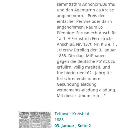
sämmttsthm Annoncrn,Burmui
und den Agenturnn aa Kreise
angenommrn. . Preis der
einfacher Perivne oder da rn
angenommen. Raum Lo
Pfennige. Ferusmech-Ansch Rr.
1ar1. A Fernstrich Fernstrich-
Anschluß Nr. 137t. Nr. K S e. 1 .
. t1eruw Dtrollag den 3. Januar
1888. Dtrollag, Mißnauen
gegen die deutsche Po1itck zu
erfüllrn, völlig mreitelt, und
füe hierin riegt 62 . Jahrg tte
fortschreitende innere
Gesundung aladung
vonnements-aladung aladung.
Mit dieser Umum er b ..."
Teltower Kreisblatt
1888
03. Januar , Seite 2