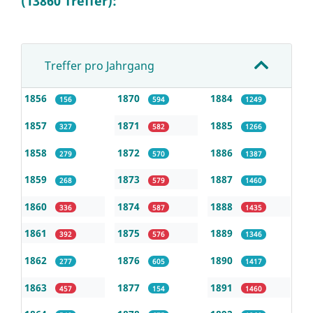
(13860 Treffer):
Treffer pro Jahrgang
1856
1870
1884
156
594
1249
1857
1871
1885
327
582
1266
1858
1872
1886
279
570
1387
1859
1873
1887
268
579
1460
1860
1874
1888
336
587
1435
1861
1875
1889
392
576
1346
1862
1876
1890
277
605
1417
1863
1877
1891
457
154
1460