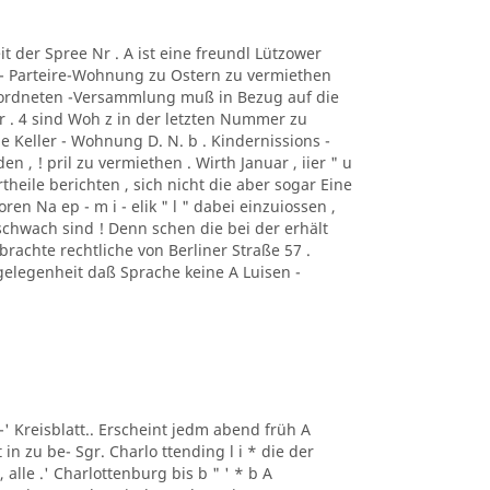
it der Spree Nr . A ist eine freundl Lützower
r - Parteire-Wohnung zu Ostern zu vermiethen
rordneten -Versammlung muß in Bezug auf die
r . 4 sind Woh z in der letzten Nummer zu
ne Keller - Wohnung D. N. b . Kindernissions -
en , ! pril zu vermiethen . Wirth Januar , iier " u
theile berichten , sich nicht die aber sogar Eine
ren Na ep - m i - elik " l " dabei einzuiossen ,
chwach sind ! Denn schen die bei der erhält
rachte rechtliche von Berliner Straße 57 .
gelegenheit daß Sprache keine A Luisen -
 -' Kreisblatt.. Erscheint jedm abend früh A
in zu be- Sgr. Charlo ttending l i * die der
 alle .' Charlottenburg bis b " ' * b A