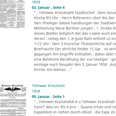
1858
02. Januar , Seite 4
"...Teltower Kreisblatt4 Stadttschef . Dem Iense
Kirche 9½ Uhr : Herrn Referentrn über die De
Herr Prediger Gebee handlungen der Stadtve
Mittheilung Neue Berlmer jungen , 1. Straße N
dieses Blattes lediglich det das s-owie auch ei
Verein . reitag den 1, A gute Rath ertheilt u) erd
11/2 Uhr : Herr S lnursrtar Thatsächliche auf Ur
Briefrasche Der ehrliche Fmder 15 Sgr . ist verlo
gegangen Am Angriffe enthalten , dabei aber s
eine Belohmm Berathung der zuv Seeliger ' geb
onntage nach Neujahr den 3. Januar 1858 . An
Kirche. Em kleines ..."
Teltower Kreisblatt
1858
09. Januar , Seite 1
"...Teltower KreisblattA A u Teltower Kreisblatt
Sonn* Abo un. 8½ A pro -- Quarta Irtser und ist 
Expedition in ziehen durch dition , die Expe 26 ,