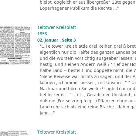
bleibt, obgleich er aus libergroßer Güte gege
Eoperhagener Publikum die Rechte ..."
Teltower Kreisblatt
1858
02. Januar , Seite 3
"...Teltower Kreisblattie drei Reihen drei ß bret
eigentlich nur dlo Hälfte des ganzen Landes 
und die Wurzeln vorsichtig ausgeaber lassen,
hastig, und s einen Andern weiß / ' rief der Ho
halbe Land -- bestellt und doppelte nicht, die 
'olehe Beweise war nichts zu sagen, und der Ame
können , ich immer besser , i ist Unsinn ! " " 
Nachbar und hören Sie weiter/´ sagte Löhr und 
tief lecker ist . " -- i l . , Gerade dee Umstand 
daß die (Fortsetzung folgt. ) Pflanzen ohne a
Land ruhr sich als eine reine Brache . dahin g
Jahr ..."
Teltower Kreisblatt