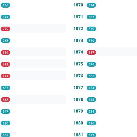
1870
156
594
1871
327
582
1872
279
570
1873
268
579
1874
336
587
1875
392
576
1876
277
605
1877
457
154
1878
548
675
1879
547
628
1880
580
596
1881
568
692