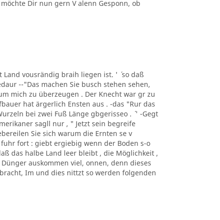
n möchte Dir nun gern V alenn Gesponn, ob
t Land vousrändig braih liegen ist. ' ´ so daß
bedaur --"Das machen Sie busch stehen sehen,
 um mich zu überzeugen . Der Knecht war gr zu
fbauer hat ärgerlich Ensten aus . -das "Rur das
Wurzeln bei zwei Fuß Länge gbgerisseo . ´ ' -Gegt
rikaner sagll nur , " Jetzt sein begreife
Uebereilen Sie sich warum die Ernten se v
fuhr fort : giebt ergiebig wenn der Boden s-o
, daß das halbe Land leer bleibt , die Möglichkeit ,
us Dünger auskommen viel, onnen, denn dieses
ebracht, Im und dies nittzt so werden folgenden