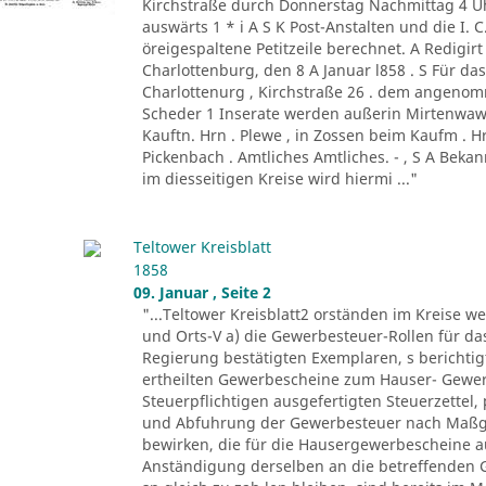
Kirchstraße durch Donnerstag Nachmittag 4 Uh
auswärts 1 * i A S K Post-Anstalten und die I. 
öreigespaltene Petitzeile berechnet. A Redigir
Charlottenburg, den 8 A Januar l858 . S Für das
Charlottenurg , Kirchstraße 26 . dem angenom
Scheder 1 Inserate werden außerin Mirtenwawe
Kauftn. Hrn . Plewe , in Zossen beim Kaufm . Hr
Pickenbach . Amtliches Amtliches. - , S A Be
im diesseitigen Kreise wird hiermi ..."
Teltower Kreisblatt
1858
09. Januar , Seite 2
"...Teltower Kreisblatt2 orständen im Kreise 
und Orts-V a) die Gewerbesteuer-Rollen für da
Regierung bestätigten Exemplaren, s berichtig
ertheilten Gewerbescheine zum Hauser- Gewerb
Steuerpflichtigen ausgefertigten Steuerzettel
und Abfuhrung der Gewerbesteuer nach Maßgabe
bewirken, die für die Hausergewerbescheine 
Anständigung derselben an die betreffenden 