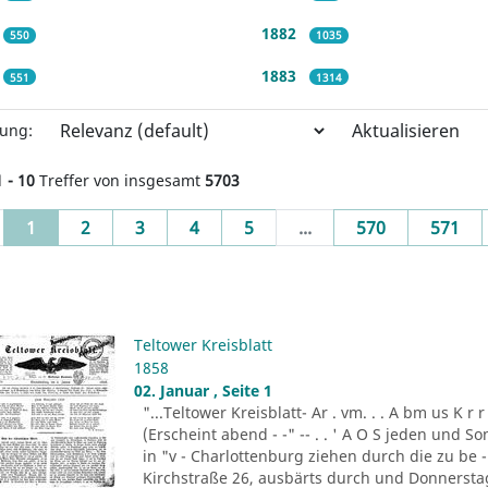
1882
550
1035
1883
551
1314
Aktualisieren
rung:
1 - 10
Treffer von insgesamt
5703
(current)
1
2
3
4
5
...
570
571
Teltower Kreisblatt
1858
02. Januar , Seite 1
"...Teltower Kreisblatt- Ar . vm. . . A bm us K r 
(Erscheint abend - -" -- . . ' A O S jeden und Son
in "v - Charlottenburg ziehen durch die zu be -
Kirchstraße 26, ausbärts durch und Donnerstag