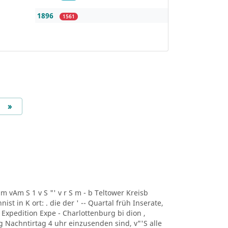
1896
1561
Next
»
r m vAm S 1 v S "' v r S m - b Teltower Kreisb
nist in K ort: . die der ' -- Quartal früh Inserate,
 Expedition Expe - Charlottenburg bi dion ,
 Nachntirtag 4 uhr einzusenden sind, v"'S alle