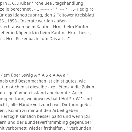
 prn I. C. .Huber ' rche Bee . tagshandlung
ile berechnet . - .. ------ - ' ' '--- r i , ,- !iedigirc
 Für das idanotteubnrg, den 2 Teltower Kreisblatt
26 . 1858 . Inserate werden außer-
sterh-ausen beim Kaufm . Hrn . helm Kaufm .
eber in Köpenick in beim Kaufm . Hrn . Liese ,
 . Hrn. Pickenbach . um Das alt ..."
S i -'em über Sswig A * A S e A AA a "
innals und Besenmachen ist ein st gutes. wie
t. m A chen si dieselbe - xe . ´etenz A die Zukun
 den . getöonnen tsstand anerkannte. Auch
 umgem kann, wenigwo es bald Hof S r W ' sind
 , alle Hände voll zu ich will Dir thun giebt.
en , Komm zu mir auf den Arbeit geben ,
-Herzog K siir Dich besser paßd und wenn Du
ümern und der Bundesverfrsmmbing gegenüber
 mit verbornett, wieder frrthelfen . " verbunden '