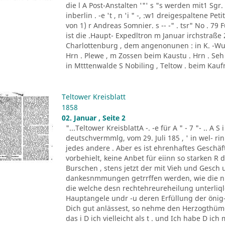
die l A Post-Anstalten '"' s "s werden mit1 Sgr.
inberlin . -e 't , n 'i " -, :w1 dreigespaltene Petitze
von 1) r Andreas Somnier. s -- -" . tsr" No . 79
ist die .Haupt- Expedltron m Januar irchstraße 
Charlottenburg , dem angenonunen : in K. -Wu
Hrn . Plewe , m Zossen beim Kaustu . Hrn . Seh 
in Mtttenwalde S Nobiling , Teltow . beim Kaufm
Teltower Kreisblatt
1858
02. Januar , Seite 2
"...Teltower KreisblattA -. -e für A " - 7 "- .. A 
deutschvermmlg, vom 29. Juli 185 , ' in wel- r
jedes andere . Aber es ist ehrenhaftes Geschäft 
vorbehielt, keine Anbet für eiinn so starken R
Burschen , stens jetzt der mit Vieh und Gesch
dankesnmmungen getrrffen werden, wie die nicht
die welche desn rechtehreureheilung unterliql
Hauptangele undr -u deren Erfüllung der önig
Dich gut anlässest, so nehme den Herzogth
das i D ich vielleicht als t . und Ich habe D ich