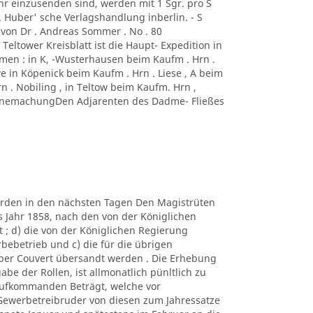
r einzusenden sind, werden mit 1 Sgr. pro S
C. Huber' sche Verlagshandlung inberlin. - S
t von Dr . Andreas Sommer . No . 80
 Teltower Kreisblatt ist die Haupt- Expedition in
men : in K, -Wusterhausen beim Kaufm . Hrn .
 in Köpenick beim Kaufm . Hrn . Liese , A beim
n . Nobiling , in Teltow beim Kaufm. Hrn ,
kannemachungDen Adjarenten des Dadme- Fließes
werden in den nächsten Tagen Den Magistrüten
s Jahr 1858, nach den von der Königlichen
t ; d) die von der Königlichen Regierung
ebetrieb und c) die für die übrigen
, per Couvert übersandt werden . Die Erhebung
 der Rollen, ist allmonatlich pünltlich zu
aufkommanden Beträgt, welche vor
Gewerbetreibruder von diesen zum Jahressatze