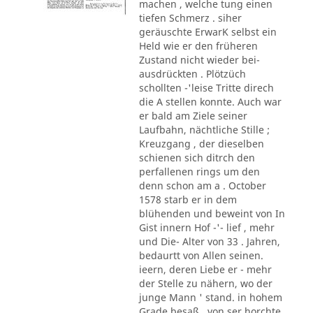
machen , welche tung einen
tiefen Schmerz . siher
geräuschte ErwarK selbst ein
Held wie er den früheren
Zustand nicht wieder bei-
ausdrückten . Plötzüch
schollten -'leise Tritte direch
die A stellen konnte. Auch war
er bald am Ziele seiner
Laufbahn, nächtliche Stille ;
Kreuzgang , der dieselben
schienen sich ditrch den
perfallenen rings um den
denn schon am a . October
1578 starb er in dem
blühenden und beweint von In
Gist innern Hof -'- lief , mehr
und Die- Alter von 33 . Jahren,
bedaurtt von Allen seinen.
ieern, deren Liebe er - mehr
der Stelle zu nähern, wo der
junge Mann ' stand. in hohem
Grade besaß . von ser horchte