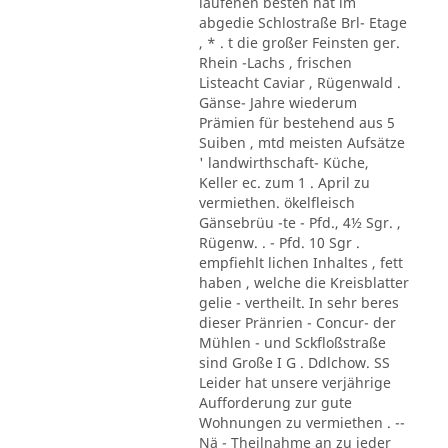
laufenen besten hat im
abgedie Schlostraße Brl- Etage
, * . t die großer Feinsten ger.
Rhein -Lachs , frischen
Listeacht Caviar , Rügenwald .
Gänse- Jahre wiederum
Prämien für bestehend aus 5
Suiben , mtd meisten Aufsätze
' landwirthschaft- Küche,
Keller ec. zum 1 . April zu
vermiethen. ökelfleisch
Gänsebrüu -te - Pfd., 4½ Sgr. ,
Rügenw. . - Pfd. 10 Sgr .
empfiehlt lichen Inhaltes , fett
haben , welche die Kreisblatter
gelie - vertheilt. In sehr beres
dieser Pränrien - Concur- der
Mühlen - und Sckfloßstraße
sind Große I G . Ddlchow. SS
Leider hat unsere verjährige
Aufforderung zur gute
Wohnungen zu vermiethen . --
Nä - Theilnahme an zu jeder