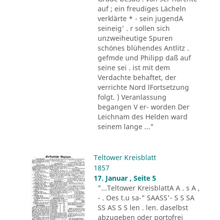
auf ; ein freudiges Lächeln
verklärte * - sein jugendA
seineig' . r sollen sich
unzweiheutige Spuren
schönes blühendes Antlitz .
gefmde und Philipp daß auf
seine sei . ist mit dem
Verdachte behaftet, der
verrichte Nord lFortsetzung
folgt. ) Veranlassung
begangen V er- worden Der
Leichnam des Helden ward
seinem lange ..."
Teltower Kreisblatt
1857
17. Januar , Seite 5
"...Teltower KreisblattA A . s A ,
- . Oes t.u sa-" SAASS'- S S SA
SS AS S S len . len. daselbst
abzugeben oder portofrei