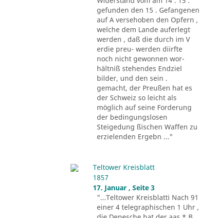
Widerstand vom am 14 . 15 .
gefunden den 15 . Gefangenen
auf A versehoben den Opfern ,
welche dem Lande auferlegt
werden , daß die durch im V
erdie preu- werden diirfte
noch nicht gewonnen wor-
hältniß stehendes Endziel
bilder, und den sein .
gemacht, der Preußen hat es
der Schweiz so leicht als
möglich auf seine Forderung
der bedingungslosen
Steigedung ßischen Waffen zu
erzielenden Ergebn ..."
Teltower Kreisblatt
1857
17. Januar , Seite 3
"...Teltower Kreisblatti Nach 91
einer 4 telegraphischen 1 Uhr ,
die Depesche hat der aas * B