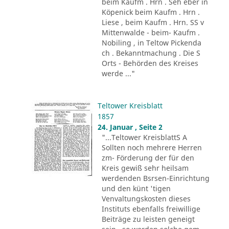
beim Kaufm . Hrn . Seh eber in
Köpenick beim Kaufm . Hrn .
Liese , beim Kaufm . Hrn. SS v
Mittenwalde - beim- Kaufm .
Nobiling , in Teltow Pickenda
ch . Bekanntmachung . Die S
Orts - Behörden des Kreises
werde ..."
Teltower Kreisblatt
1857
24. Januar , Seite 2
"...Teltower KreisblattS A
Sollten noch mehrere Herren
zm- Förderung der für den
Kreis gewiß sehr heilsam
werdenden Bsrsen-Einrichtung
und den künt 'tigen
Venvaltungskosten dieses
Instituts ebenfalls freiwillige
Beiträge zu leisten geneigt