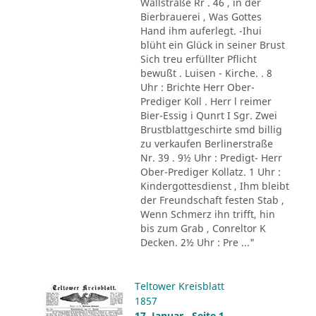
Wallstraße Rr . 46 , in der
Bierbrauerei , Was Gottes
Hand ihm auferlegt. -Ihui
blüht ein Glück in seiner Brust
Sich treu erfüllter Pflicht
bewußt . Luisen - Kirche. . 8
Uhr : Brichte Herr Ober-
Prediger Koll . Herr l reimer
Bier-Essig i Qunrt I Sgr. Zwei
Brustblattgeschirte smd billig
zu verkaufen Berlinerstraße
Nr. 39 . 9½ Uhr : Predigt- Herr
Ober-Prediger Kollatz. 1 Uhr :
Kindergottesdienst , Ihm bleibt
der Freundschaft festen Stab ,
Wenn Schmerz ihn trifft, hin
bis zum Grab , Conreltor K
Decken. 2½ Uhr : Pre ..."
Teltower Kreisblatt
1857
17. Januar , Seite 1