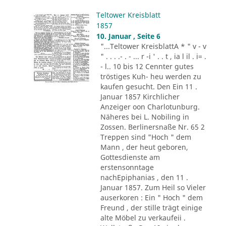
Teltower Kreisblatt
1857
10. Januar , Seite 6
"...Teltower KreisblattA * " v - v
" . . . .- . - ... r -i ' . . t , ia l il . i= .
- l.. 10 bis 12 Cennter gutes
tröstiges Kuh- heu werden zu
kaufen gesucht. Den Ein 11 .
Januar 1857 Kirchlicher
Anzeiger oon Charlotunburg.
Näheres bei L. Nobiling in
Zossen. Berlinersnaße Nr. 65 2
Treppen sind "Hoch " dem
Mann , der heut geboren,
Gottesdienste am
erstensonntage
nachEpiphanias , den 11 .
Januar 1857. Zum Heil so Vieler
auserkoren : Ein " Hoch " dem
Freund , der stille trägt einige
alte Möbel zu verkaufeii .