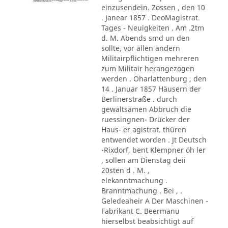
einzusendein. Zossen , den 10
. Janear 1857 . DeoMagistrat.
Tages - Neuigkeiten . Am .2tm
d. M. Abends smd un den
sollte, vor allen andern
Militairpflichtigen mehreren
zum Militair herangezogen
werden . Oharlattenburg , den
14 . Januar 1857 Häusern der
Berlinerstraße . durch
gewaltsamen Abbruch die
ruessingnen- Drücker der
Haus- er agistrat. thüren
entwendet worden . Jt Deutsch
-Rixdorf, bent Klempner öh ler
, sollen am Dienstag deii
20sten d . M. ,
elekanntmachung .
Branntmachung . Bei , .
Geledeaheir A Der Maschinen -
Fabrikant C. Beermanu
hierselbst beabsichtigt auf