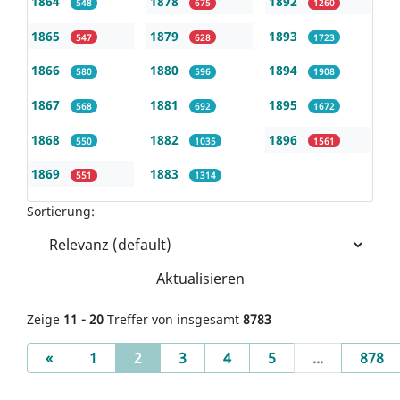
1864
1878
1892
548
675
1260
1865
1879
1893
547
628
1723
1866
1880
1894
580
596
1908
1867
1881
1895
568
692
1672
1868
1882
1896
550
1035
1561
1869
1883
551
1314
Sortierung:
Aktualisieren
Zeige
11 - 20
Treffer von insgesamt
8783
Previous
(current)
«
1
2
3
4
5
...
878