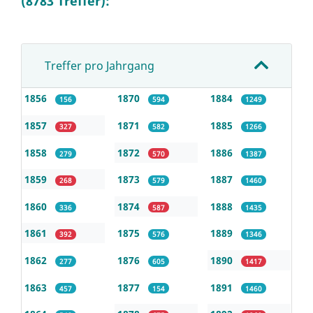
(8783 Treffer):
Treffer pro Jahrgang
1856
1870
1884
156
594
1249
1857
1871
1885
327
582
1266
1858
1872
1886
279
570
1387
1859
1873
1887
268
579
1460
1860
1874
1888
336
587
1435
1861
1875
1889
392
576
1346
1862
1876
1890
277
605
1417
1863
1877
1891
457
154
1460