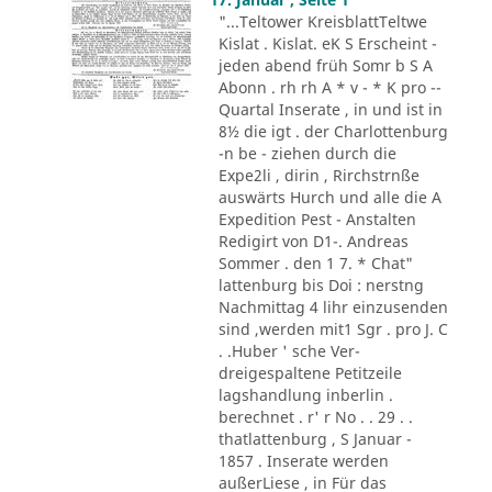
"...Teltower KreisblattTeltwe
Kislat . Kislat. eK S Erscheint -
jeden abend früh Somr b S A
Abonn . rh rh A * v - * K pro --
Quartal Inserate , in und ist in
8½ die igt . der Charlottenburg
-n be - ziehen durch die
Expe2li , dirin , Rirchstrnße
auswärts Hurch und alle die A
Expedition Pest - Anstalten
Redigirt von D1-. Andreas
Sommer . den 1 7. * Chat"
lattenburg bis Doi : nerstng
Nachmittag 4 lihr einzusenden
sind ,werden mit1 Sgr . pro J. C
. .Huber ' sche Ver-
dreigespaltene Petitzeile
lagshandlung inberlin .
berechnet . r' r No . . 29 . .
thatlattenburg , S Januar -
1857 . Inserate werden
außerLiese , in Für das