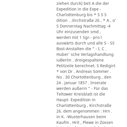
ziehen durck) beS A die der
Expedition in die Expe -
Charlottenburg bis * S S S
dition . .ilirchstraße 26 , * A , o'
S Donnerstag Nachmittag -4
Uhr einzusenden smd ,
werden mit 1 Sgr.- pro l
auswärts durch und alle S - SS
Bost-Anstalten die " - I. C .
Huber' sche Verlagshandlung
iuBerlin . dreigespaltene
Petitzeile berechnet. S Redigirt
* von Dr . Andreas Sommer .
No . 30 Chortottenburg , den
24 . Januar 1857 . Inserate
werden außerin " - Für das
Teltower Kreisblatt ist die
Haupt- Expedition in
Charlottenburg , Kirchstraße
26. dem angenommen : Hrn .
in K. -Wusterhausen beim
Kaufm . Hrit , Plewe in Zossen