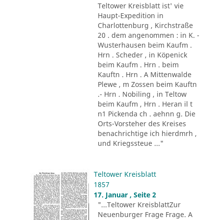
Teltower Kreisblatt ist' vie
Haupt-Expedition in
Charlottenburg , Kirchstraße
20 . dem angenommen : in K. -
Wusterhausen beim Kaufm .
Hrn . Scheder , in Köpenick
beim Kaufm . Hrn . beim
Kauftn . Hrn . A Mittenwalde
Plewe , m Zossen beim Kauftn
.- Hrn . Nobiling , in Teltow
beim Kaufm , Hrn . Heran il t
n1 Pickenda ch . aehnn g. Die
Orts-Vorsteher des Kreises
benachrichtige ich hierdmrh ,
und Kriegssteue ..."
Teltower Kreisblatt
1857
17. Januar , Seite 2
"...Teltower KreisblattZur
Neuenburger Frage Frage. A