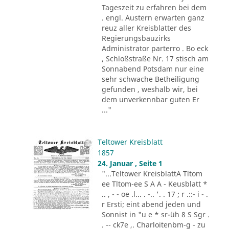
Tageszeit zu erfahren bei dem
. engl. Austern erwarten ganz
reuz aller Kreisblatter des
Regierungsbauzirks
Administrator parterro . Bo eck
, Schloßstraße Nr. 17 stisch am
Sonnabend Potsdam nur eine
sehr schwache Betheiligung
gefunden , weshalb wir, bei
dem unverkennbar guten Er
..."
Teltower Kreisblatt
1857
24. Januar , Seite 1
"...Teltower KreisblattA Tltom
ee Tltom-ee S A A - Keusblatt *
.. , - - oe .l... . -.. '. . 17 ; r .::- i - .
r Ersti; eint abend jeden und
Sonnist in "u e * sr-üh 8 S Sgr .
. -- ck7e ,. Charloitenbm-g - zu