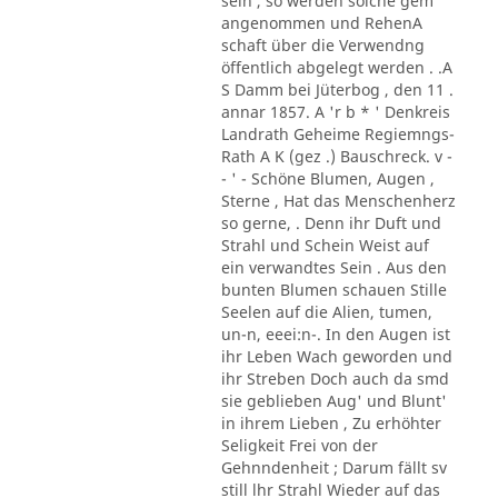
sein , so werden solche gem
angenommen und RehenA
schaft über die Verwendng
öffentlich abgelegt werden . .A
S Damm bei Jüterbog , den 11 .
annar 1857. A 'r b * ' Denkreis
Landrath Geheime Regiemngs-
Rath A K (gez .) Bauschreck. v -
- ' - Schöne Blumen, Augen ,
Sterne , Hat das Menschenherz
so gerne, . Denn ihr Duft und
Strahl und Schein Weist auf
ein verwandtes Sein . Aus den
bunten Blumen schauen Stille
Seelen auf die Alien, tumen,
un-n, eeei:n-. In den Augen ist
ihr Leben Wach geworden und
ihr Streben Doch auch da smd
sie geblieben Aug' und Blunt'
in ihrem Lieben , Zu erhöhter
Seligkeit Frei von der
Gehnndenheit ; Darum fällt sv
still lhr Strahl Wieder auf das