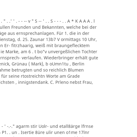
. .' ' . - - -- v " S -- ' . . S - - - . . A * K A A A . l
ung. ullen Freunden und Bekannten, welche bei der
ge aus ernsprechanlagen. Für 1. die in der
enstag, d. 25. Zaunar 13b7 V ormittags 10 Uhr,
en Er- fitrzhaarig, weiß mit braungeflecktem
e Marke, am 6 . t bo"v unvergeßlichen Tochter
rnsprech- verlaufen. Wiederbringer erhält gute
enick, Grünau ( Mark), b oUmn1tu , Berlin
ilnahme betrugten und so reichlich Blumen
für seine rtostreichtn Worte am Grade
chsten , innigstendank. C. Prleno nebst Frau,
 ' ' - ' -.-." agarm stir Uolr- und etall8ärge lfrnse
5 P1. . un . Isertie 8üre ulir unen o1me 17lnr