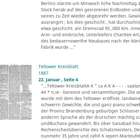
Berlins stärzte um Minwoch liche Nachmittag 
Stock herab auf den gesrorenen Erdboden und 
seines zu Zeit wieder abgeorehr werden. Gewich
ausrangirt ; bis dies geschicht , hat durchschn
etwa geschicht. ein Dremsrad 95 ,000 Km. inn
Arm- und einbrüche, Unterkiefers Charttee Art
des bedauernswerthe Neubaues nach der königl
Fabrik wurde ..."
Teltower Kreisblatt
1887
22. Januar , Seite 4
"...Teltower KreisblattA K " ca A K A - - - . saa
44 * n,ie - beresne und versammlungen. Die a
wurde mit dem des Teltower eröffnet. landwireh
schwerrn Gewichte, die und ganz piano schwebe 
der Provinz Brandenburg geburtiger Schlosser. O
andernn Sprache als der drurschen mächtig zu
undBuchara gewandert. Bis über Saisabad hina
Rechenschestsberichte des Schatzmeisters, De
nunmehr 35 Jahre und zählt K iepert-Marteufel