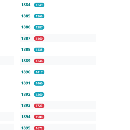
1884
1249
1885
1266
1886
1387
1887
1460
1888
1435
1889
1346
1890
1417
1891
1460
1892
1260
1893
1723
1894
1908
1895
1672