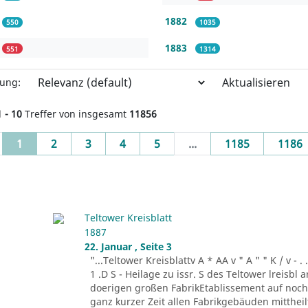
1882
550
1035
1883
551
1314
Aktualisieren
rung:
1 - 10
Treffer von insgesamt
11856
(current)
1
2
3
4
5
...
1185
1186
Teltower Kreisblatt
1887
22. Januar , Seite 3
"...Teltower Kreisblattv A * AA v " A " " K / v - . . . -r
1 .D S - Heilage zu issr. S des Teltower lreisbl 
doerigen großen FabrikEtablissement auf noch n
ganz kurzer Zeit allen Fabrikgebäuden mitthei