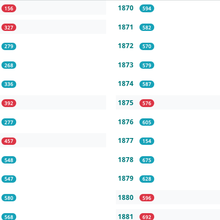
1870
156
594
1871
327
582
1872
279
570
1873
268
579
1874
336
587
1875
392
576
1876
277
605
1877
457
154
1878
548
675
1879
547
628
1880
580
596
1881
568
692