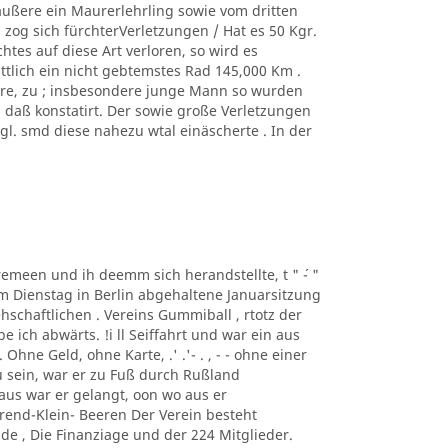
äußere ein Maurerlehrling sowie vom dritten
zog sich fürchterVerletzungen / Hat es 50 Kgr.
tes auf diese Art verloren, so wird es
ittlich ein nicht gebtemstes Rad 145,000 Km .
ere, zu ; insbesondere junge Mann so wurden
, daß konstatirt. Der sowie große Verletzungen
. smd diese nahezu wtal einäscherte . In der
taremeen und ih deemm sich herandstellte, t " ´- "
m Dienstag in Berlin abgehaltene Januarsitzung
schaftlichen . Vereins Gummiball , rtotz der
ich abwärts. !i ll Seiffahrt und war ein aus
hne Geld, ohne Karte, .' .'- . , - - ohne einer
 sein, war er zu Fuß durch Rußland
us war er gelangt, oon wo aus er
rend-Klein- Beeren Der Verein besteht
de , Die Finanziage und der 224 Mitglieder.