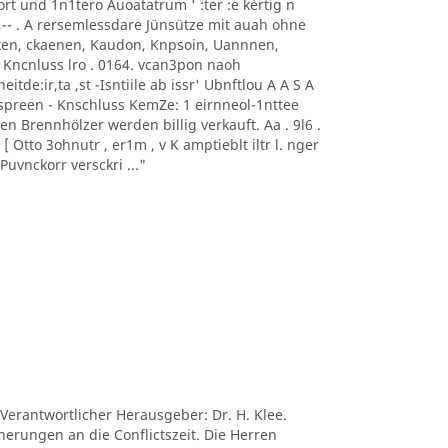
0nort und 1n1tero Auoatatrum ' :ter :e kèrtig n
, -- ,-- . A rersemlessdare Jünsütze mit auah ohne
aoeken, ckaenen, Kaudon, Knpsoin, Uannnen,
 Kncnluss lro . 0164. vcan3pon naoh
itde:ir,ta ,st -Isntiile ab issr' Ubnftlou A A S A
sonnspreen - Knschluss KemZe: 1 eirnneol-1nttee
ten Brennhölzer werden billig verkauft. Aa . 9l6 .
 Otto 3ohnutr , er1m , v K amptieblt iltr l. nger
uvnckorr versckri ..."
 Verantwortlicher Herausgeber: Dr. H. Klee.
nerungen an die Conflictszeit. Die Herren