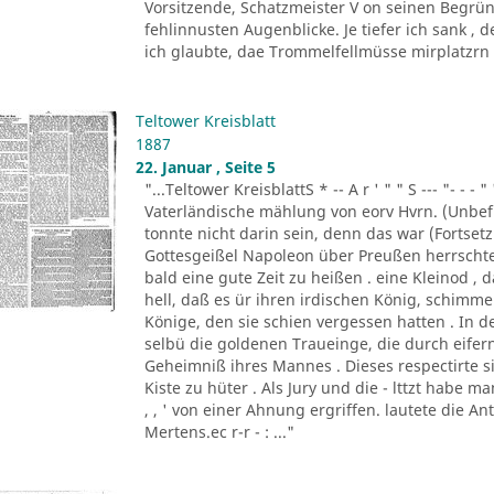
Vorsitzende, Schatzmeister V on seinen Begrün
fehlinnusten Augenblicke. Je tiefer ich sank ,
ich glaubte, dae Trommelfellmüsse mirplatzrn . 
Teltower Kreisblatt
1887
22. Januar , Seite 5
"...Teltower KreisblattS * -- A r ' " " S --- "- - - " '
Vaterländische mählung von eorv Hvrn. (Unbefu
tonnte nicht darin sein, denn das war (Fortsetzu
Gottesgeißel Napoleon über Preußen herrscht
bald eine gute Zeit zu heißen . eine Kleinod ,
hell, daß es ür ihren irdischen König, schim
Könige, den sie schien vergessen hatten . In d
selbü die goldenen Traueinge, die durch eifern
Geheimniß ihres Mannes . Dieses respectirte si
Kiste zu hüter . Als Jury und die - lttzt habe 
, , ' von einer Ahnung ergriffen. lautete die A
Mertens.ec r-r - : ..."