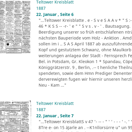
Teltower Kreisblatt
1887
22. Januar , Seite 6
"...Teltower Kreisblatte . e - S v e S A A v * " S :- . " 
46 * K S S -- -r- ' e " " S v s . v - ' . Bautsag
Beerdigung unserer so früh entschlafenen nträ
nächsten Bauperiode vom Holz - Anktion . Amdi
sollen im i .. S A S April 1887 ab auszuführend
Kopf und gestutztem Schwanz, ohne Maulkorb i
weiterungen anlagea der Stadt - Fernsprech Fe
Bel. in Potsdam, Gr. Kleokon 1 * Spandau, Cöp
Königgrätzerstr. 9 , Berlin, .-- t henliche The
spendeten, sowie dem Hmn Prediger Denenter 
derverewigten fugen wir hiernir unseren herzli
Neu - Kam ..."
Teltower Kreisblatt
1887
22. Januar , Seite 7
"...Teltower KreisblattS v 47 '- -- - " ' ' - - - ' -.
8Tre e- on 15 äJarle an . --K1nllorsürre u" un 9