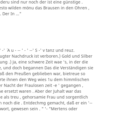
deru sind nur noch der ist eine günstige .
 desto wilden mönu das Brausen in den Ohren ,
Der In ..."
 -' ´ A u - -- ' - ' --' S -' v tanz und reuz.
gter Nachdruck ist verboren.) Gold und Silber
ng .) Ja, eine schwere Zeit wae 's, in der die
e, und doch begannen Das die Verständigen sie
 daß den Preußen geblieben war, bietreue so
merte ihnen den Weg wies 1u dem himmlischen
er Nacht der Fraulosen zeit -e ' gegangen ,
e ersetzt waren . Aber der Juhalt war das
e als treu , gehorsamie Frau und sorgentlich
man noch die . Entdechmg gemacht, daß er ein '--
ntwort, gewesen sein . " '- "Mertens oder