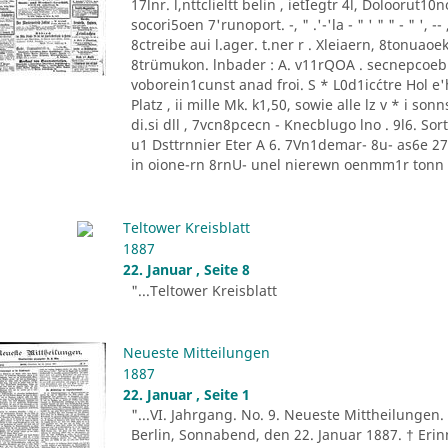
17lnr. l,nttclieltt belin , ietIegtr 4l, Doloorut1
socori5oen 7'runoport. -, " .'-'la - " ' " " - " '
8ctreibe aui l.ager. t.ner r . Xleiaern, 8tonu
8trümukon. lnbader : A. v11rQOA . secnepcoeb
voborein1cunst anad froi. S * L0d1ic´ctre Hol e'he
Platz , ii mille Mk. k1,50, sowie alle lz v * i 
di.si dll , 7vcn8pcecn - Knecblugo lno . 9l6. Sor
u1 Dsttrnnier Eter A 6. 7Vn1demar- 8u- as6e 27 [
in oione-rn 8rnU- unel nierewn oenmm1r tonn P
Teltower Kreisblatt
1887
22. Januar , Seite 8
"...Teltower Kreisblatt
Neueste Mitteilungen
1887
22. Januar , Seite 1
"...VI. Jahrgang. No. 9. Neueste Mittheilungen.
Berlin, Sonnabend, den 22. Januar 1887. † Erin