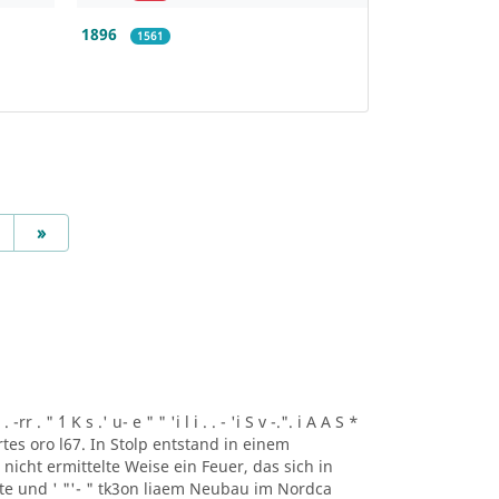
1896
1561
Next
»
r . " ´1 K s .' u- e " " 'i l i . . - 'i S v -.". i A A S *
artes oro l67. In Stolp entstand in einem
icht ermittelte Weise ein Feuer, das sich in
lte und ' "'- " tk3on liaem Neubau im Nordca