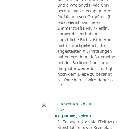
und e vv'e:onvd1- väe:Cnrr
Bernaut von VIertbpapieren .
Rin10sung von Coup0ns . (l-
lebe, Gerichtsvoll ie er
Zimmerstraße Nr. 77 erlin.
entwendet zu haben .
angebliche Bielitz ist hierher
nicht zurückgekehrt ; die
angestellten * Ermittlungen
haben ergeben, daß derselbe
bei der Berliner Stadt- und
Ringbahn weder beschäftigt
noch dem Diebe zu bekannt
ist. forschen Es wird daher --
..."
Teltower Kreisblatt
1882
07. Januar , Seite 1
"...Teltower KreisblattTeltow er
Kreisblat Teltower Kreisblat.