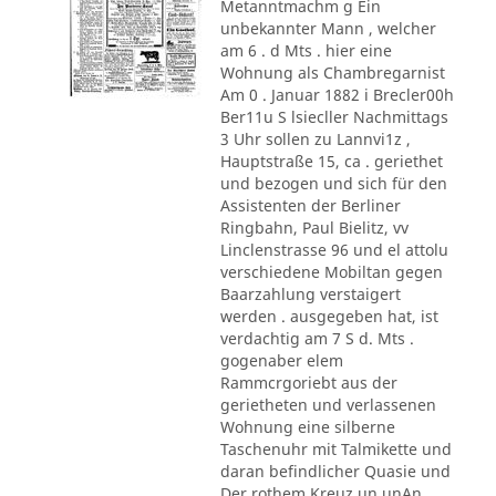
Metanntmachm g Ein
unbekannter Mann , welcher
am 6 . d Mts . hier eine
Wohnung als Chambregarnist
Am 0 . Januar 1882 i Brecler00h
Ber11u S lsiecller Nachmittags
3 Uhr sollen zu Lannvi1z ,
Hauptstraße 15, ca . geriethet
und bezogen und sich für den
Assistenten der Berliner
Ringbahn, Paul Bielitz, vv
Linclenstrasse 96 und el attolu
verschiedene Mobiltan gegen
Baarzahlung verstaigert
werden . ausgegeben hat, ist
verdachtig am 7 S d. Mts .
gogenaber elem
Rammcrgoriebt aus der
gerietheten und verlassenen
Wohnung eine silberne
Taschenuhr mit Talmikette und
daran befindlicher Quasie und
Der rothem Kreuz un unAn