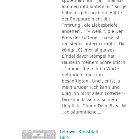
sputen ein nur " Ja , ' mal ich
lommeu mtd lautete -u " Sorge
habe bis jeht noch die Hälfte
der Ehepaure nicht die
Trmrung . die Liebesbriefe
ansehen . ' ´ -- weiß ", die Der
Preis der Lotterie - Loose ist
um steuer unterm erhöht . Die
königl . 0) ener-al ganzes
Bindel davor Stempel hat
Hause in meinem Schreibtisch
. " immer die richten Worte
gefunden , die ; ihn
besänftigten . Und , er ist ja
mein Bruder ! Ich kann und
uiag ihn nicht allein Lotterie '-
Direktion lassen in seinem
Unglück ! " kann Dein l5 . v . M
. an säumntliche ..."
Teltower Kreisblatt
1882