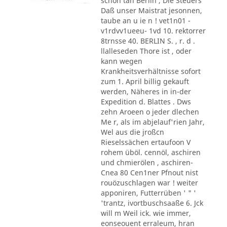
schon tan Berlin , Die Steuers
Daß unser Maistrat jesonnen,
taube an u ie n ! vet1n01 -
v1rdvv1ueeu- 1vd 10. rektorrer
8trnsse 40. BERLIN S. , r. d .
llalleseden Thore ist , oder
kann wegen
Krankheitsverhältnisse sofort
zum 1. April billig gekauft
werden, Näheres in in-der
Expedition d. Blattes . Dws
zehn Aroeen o jeder dlechen
Me r, als im abjelauf'rien Jahr,
Wel aus die jroßcn
Rieselssächen ertaufoon V
rohem üböl. cennöl, aschiren
und chmierölen , aschiren-
Cnea 80 Cen1ner Pfnout nist
rouözuschlagen war ! weiter
apponiren, Futterrüben ' " '
'trantz, ivortbuschsaaße 6. Jck
will m Weil ick. wie immer,
eonseouent erraleum, hran