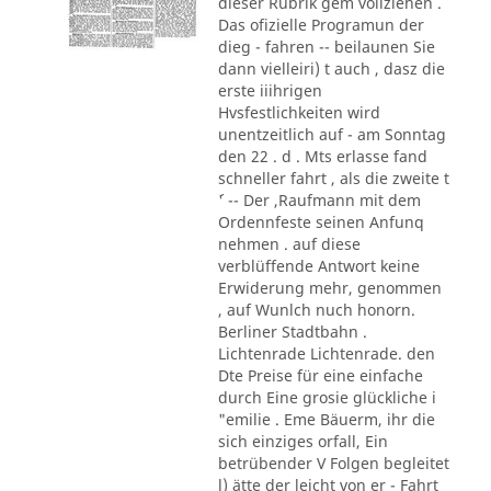
dieser Rubrik gem vollziehen .
Das ofizielle Programun der
dieg - fahren -- beilaunen Sie
dann vielleiri) t auch , dasz die
erste iiihrigen
Hvsfestlichkeiten wird
unentzeitlich auf - am Sonntag
den 22 . d . Mts erlasse fand
schneller fahrt , als die zweite t
´' -- Der ,Raufmann mit dem
Ordennfeste seinen Anfunq
nehmen . auf diese
verblüffende Antwort keine
Erwiderung mehr, genommen
, auf Wunlch nuch honorn.
Berliner Stadtbahn .
Lichtenrade Lichtenrade. den
Dte Preise für eine einfache
durch Eine grosie glückliche i
"emilie . Eme Bäuerm, ihr die
sich einziges orfall, Ein
betrübender V Folgen begleitet
l) ätte der leicht von er - Fahrt