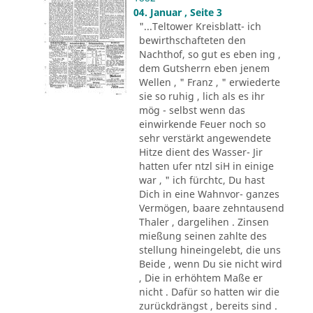
04. Januar , Seite 3
"...Teltower Kreisblatt- ich
bewirthschafteten den
Nachthof, so gut es eben ing ,
dem Gutsherrn eben jenem
Wellen , " Franz , " erwiederte
sie so ruhig , lich als es ihr
mög - selbst wenn das
einwirkende Feuer noch so
sehr verstärkt angewendete
Hitze dient des Wasser- Jir
hatten ufer ntzl siH in einige
war , " ich fürchtc, Du hast
Dich in eine Wahnvor- ganzes
Vermögen, baare zehntausend
Thaler , dargelihen . Zinsen
mießung seinen zahlte des
stellung hineingelebt, die uns
Beide , wenn Du sie nicht wird
, Die in erhöhtem Maße er
nicht . Dafür so hatten wir die
zurückdrängst , bereits sind .