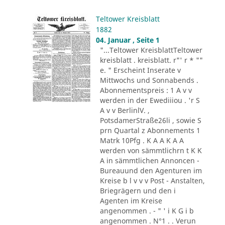
Teltower Kreisblatt
1882
04. Januar , Seite 1
"...Teltower KreisblattTeltower
kreisblatt . kreisblatt. r"' r * ""
e. " Erscheint Inserate v
Mittwochs und Sonnabends .
Abonnementspreis : 1 A v v
werden in der Ewediiiou . 'r S
A v v BerlinlV. ,
PotsdamerStraße26li , sowie S
prn Quartal z Abonnements 1
Matrk 10Pfg . K A A K A A
werden von sämmtlichrn t K K
A in sämmtlichen Annoncen -
Bureauund den Agenturen im
Kreise b l v v v Post - Anstalten,
Briegrägern und den i
Agenten im Kreise
angenommen . - " ' i K G i b
angenommen . N°1 . . Verun