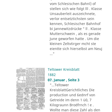
vom Schlesischen Bahnl) of
stellen sich wie folgt lll . Klasse
Unsauberleit auszeichnete,
verlor entsetztichsten sein
kennen, Schlesischer Bahnhof
bi Jannewitzdrücke " ll . Klasse
Mutterschwein , als es gerade
June geworfen hatte . Um die
kleinen Zeltvtirger mcht ste
eientte sich hierselbst am Neuj
..."
Teltower Kreisblatt
1882
07. Januar , Seite 3
"...Teltower
KreisblattGerichtliches Die
production und 6ednrf von
Getreide im denn 1 ü0, 7
Kilograunn Brodfrnch ! e .
Wollte man diese Zahl als den