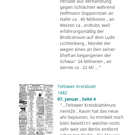
Periode aus Verhandlung
gegen Schlächter während
Hoffmann Dopperntoer an
Hafer ca . 45 Millionen , an
Weizen ca . erdtubt, weil
erfahrungsmäßig der
Brodconsum auf dem Lude
Lichtenberg , Mordet der
wegen eines an Den seiner
Ehefran begangenen der
Schwur' 24 Millionen , an
Gerste ca . 22 Mi ..."
Teltower Kreisblatt
1882
07. Januar , Seite 4
"...Teltower KreisblattAnust
neintZe , Kaum hat das neue
ahr bejounen, So mnnkeit noch
böiri beieitI1n1 welcher nicht
sehr weit von Berlin entfernt