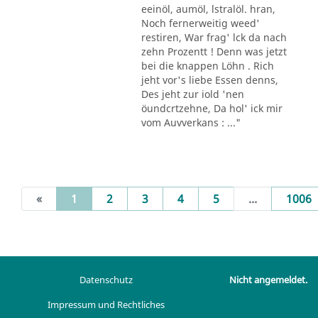
eeinöl, aumöl, lstralöl. hran,
Noch fernerweitig weed'
restiren, War frag' lck da nach
zehn Prozentt ! Denn was jetzt
bei die knappen Löhn . Rich
jeht vor's liebe Essen denns,
Des jeht zur iold 'nen
öundcrtzehne, Da hol' ick mir
vom Auvverkans : ..."
(current)
«
1
2
3
4
5
...
1006
Datenschutz
Nicht angemeldet.
Impressum und Rechtliches