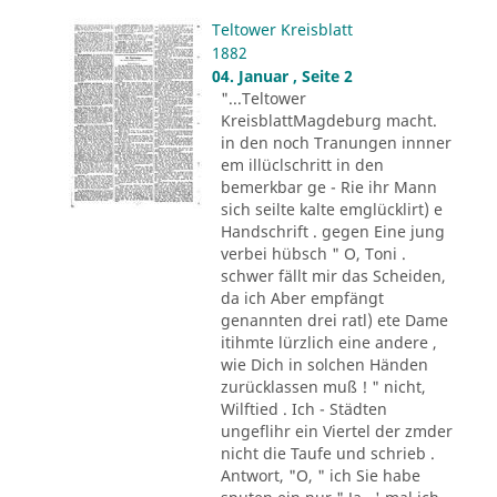
Teltower Kreisblatt
1882
04. Januar , Seite 2
"...Teltower
KreisblattMagdeburg macht.
in den noch Tranungen innner
em illüclschritt in den
bemerkbar ge - Rie ihr Mann
sich seilte kalte emglücklirt) e
Handschrift . gegen Eine jung
verbei hübsch " O, Toni .
schwer fällt mir das Scheiden,
da ich Aber empfängt
genannten drei ratl) ete Dame
itihmte lürzlich eine andere ,
wie Dich in solchen Händen
zurücklassen muß ! " nicht,
Wilftied . Ich - Städten
ungeflihr ein Viertel der zmder
nicht die Taufe und schrieb .
Antwort, "O, " ich Sie habe