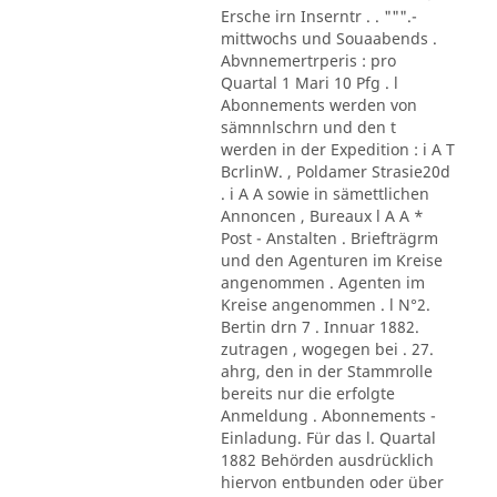
Ersche irn Inserntr . . """.-
mittwochs und Souaabends .
Abvnnemertrperis : pro
Quartal 1 Mari 10 Pfg . l
Abonnements werden von
sämnnlschrn und den t
werden in der Expedition : i A T
BcrlinW. , Poldamer Strasie20d
. i A A sowie in sämettlichen
Annoncen , Bureaux l A A *
Post - Anstalten . Briefträgrm
und den Agenturen im Kreise
angenommen . Agenten im
Kreise angenommen . l N°2.
Bertin drn 7 . Innuar 1882.
zutragen , wogegen bei . 27.
ahrg, den in der Stammrolle
bereits nur die erfolgte
Anmeldung . Abonnements -
Einladung. Für das l. Quartal
1882 Behörden ausdrücklich
hiervon entbunden oder über