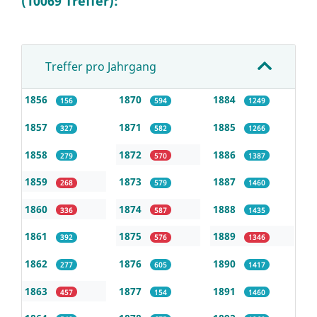
(10069 Treffer):
Treffer pro Jahrgang
1856
1870
1884
156
594
1249
1857
1871
1885
327
582
1266
1858
1872
1886
279
570
1387
1859
1873
1887
268
579
1460
1860
1874
1888
336
587
1435
1861
1875
1889
392
576
1346
1862
1876
1890
277
605
1417
1863
1877
1891
457
154
1460