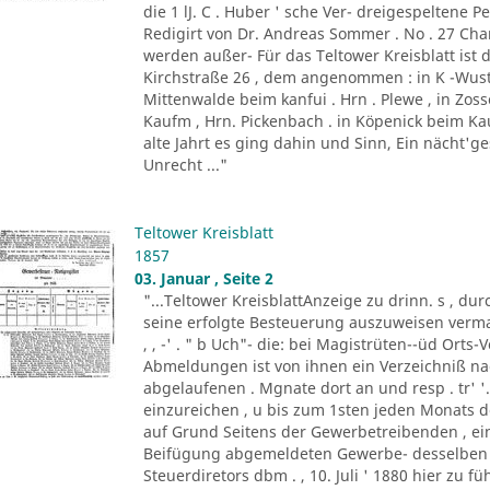
die 1 lJ. C . Huber ' sche Ver- dreigespeltene Pe
Redigirt von Dr. Andreas Sommer . No . 27 Charl
werden außer- Für das Teltower Kreisblatt ist 
Kirchstraße 26 , dem angenommen : in K -Wust
Mittenwalde beim kanfui . Hrn . Plewe , in Zos
Kaufm , Hrn. Pickenbach . in Köpenick beim Kauf
alte Jahrt es ging dahin und Sinn, Ein nächt'g
Unrecht ..."
Teltower Kreisblatt
1857
03. Januar , Seite 2
"...Teltower KreisblattAnzeige zu drinn. s , dur
seine erfolgte Besteuerung auszuweisen vermag
, , -' . " b Uch"- die: bei Magistrüten--üd Ort
Abmeldungen ist von ihnen ein Verzeichniß 
abgelaufenen . Mgnate dort an und resp . tr' '
einzureichen , u bis zum 1sten jeden Monats
auf Grund Seitens der Gewerbetreibenden , ein
Beifügung abgemeldeten Gewerbe- desselben 
Steuerdiretors dbm . , 10. Juli ' 1880 hier zu f