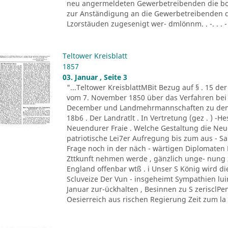
neu angermeldeten Gewerbetreibenden die bor
zur Anständigung an die Gewerbetreibenden d
Lzorstäuden zugesenigt wer- dmlönnm. . -. . . - '
Teltower Kreisblatt
1857
03. Januar , Seite 3
"...Teltower KreisblattMBit Bezug auf § . 15 de
vom 7. November 1850 über das Verfahren bei 
December und Landmehrmannschaften zu den Fa
18b6 . Der Landratlt . In Vertretung (gez . ) -H
Neuendurer Fraie . Welche Gestaltung die Neu
patriotische Lei7er Aufregung bis zum aus - S
Frage noch in der näch - wärtigen Diplomaten B
Zttkunft nehmen werde , gänzlich unge- nung 
England offenbar wtß . i Unser S König wird di
Scluveize Der Vun - insgeheimt Sympathien lui
Januar zur-ückhalten , Besinnen zu S zerisclPe
Oesierreich aus rischen Regierung Zeit zum la .