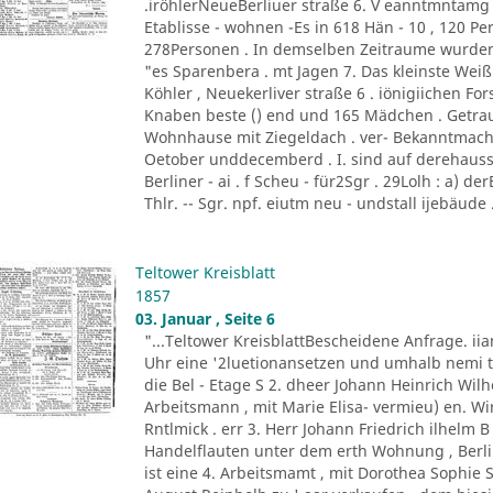
.iröhlerNeueBerliuer straße 6. V eanntmntamg
Etablisse - wohnen -Es in 618 Hän - 10 , 120 Per
278Personen . In demselben Zeitraume wurden c
"es Sparenbera . mt Jagen 7. Das kleinste Weißb
Köhler , Neuekerliver straße 6 . iönigiichen F
Knaben beste () end und 165 Mädchen . Getra
Wohnhause mit Ziegeldach . ver- Bekanntmach
Oetober unddecemberd . I. sind auf derehauss
Berliner - ai . f Scheu - für2Sgr . 29Lolh : a) der
Thlr. -- Sgr. npf. eiutm neu - undstall ijebäude .
Teltower Kreisblatt
1857
03. Januar , Seite 6
"...Teltower KreisblattBescheidene Anfrage. 
Uhr eine '2luetionansetzen und umhalb nemi t
die Bel - Etage S 2. dheer Johann Heinrich Wilh
Arbeitsmann , mit Marie Elisa- vermieu) en. Wi
Rntlmick . err 3. Herr Johann Friedrich ilhelm 
Handelflauten unter dem erth Wohnung , Berli
ist eine 4. Arbeitsmamt , mit Dorothea Sophie