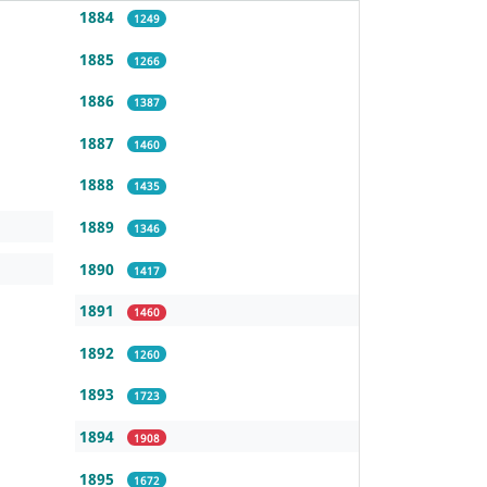
1884
1249
1885
1266
1886
1387
1887
1460
1888
1435
1889
1346
1890
1417
1891
1460
1892
1260
1893
1723
1894
1908
1895
1672