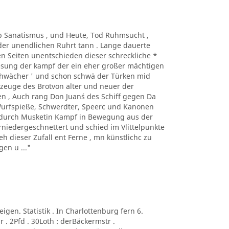
Taub Sanatismus , und Heute, Tod Ruhmsucht ,
der unendlichen Ruhrt tann . Lange dauerte
n Seiten unentschieden dieser schreckliche *
Lesung der kampf der ein eher großer mächtigen
sehwächer ' und schon schwä der Türken mid
kzeuge des Brotvon alter und neuer der
n , Auch rang Don Juan´s des Schiff gegen Da
 Wurfspieße, Schwerdter, Speerc und Kanonen
e durch Musketin Kampf in Bewegung aus der
niedergeschnettert und schied im Vlittelpunkte
eh dieser Zufall ent Ferne , mn künstlichc zu
en u ..."
neigen. Statistik . In Charlottenburg fern 6.
 . 2Pfd . 30Loth : derBäckermstr .