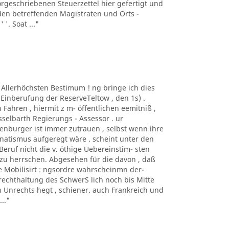
geschriebenen Steuerzettel hier gefertigt und
en betreffenden Magistraten und Orts -
 '. Soat ..."
r Allerhöchsten Bestimum ! ng bringe ich dies
Einberufung der ReserveTeltow , den 1s) .
hren , hiermit z m- öffentlichen eemitniß ,
esselbarth Regierungs - Assessor . ur
enburger ist immer zutrauen , selbst wenn ihre
anatismus aufgeregt wäre . scheint unter den
eruf nicht die v. öthige Uebereinstim- sten
zu herrschen. Abgesehen für die davon , daß
e Mobilisirt : ngsordre wahrscheinmn der-
rechthaltung des SchwerS lich noch bis Mitte
n Unrechts hegt , schiener. auch Frankreich und
.."