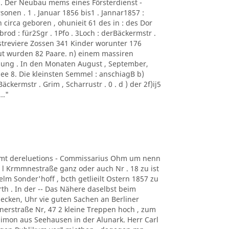
 . Der Neubau mems eines Försterdienst -
sonen . 1 . Januar 1856 bis1 . Jannar1857 :
irca geboren , ohunieit 61 des in : des Dor
rod : für2Sgr . 1Pfo . 3Loch : derBäckermstr .
orstreviere Zossen 341 Kinder worunter 176
ut wurden 82 Paare. n) einem massiren
ung . In den Monaten August , September,
ee 8. Die kleinsten Semmel : anschiagB b)
Bäckermstr . Grim , Scharrustr . 0 . d ) der 2f)ij5
.."
iiamt dereluetions - Commissarius Ohm um nenn
 l Krmmnestraße ganz oder auch Nr . 18 zu ist
elm Sonder'hoff , bcth getlieilt Ostern 1857 zu
rth . In der -- Das Nähere daselbst beim
B ecken, Uhr vie guten Sachen an Berliner
nerstraße Nr, 47 2 kleine Treppen hoch , zum
 Simon aus Seehausen in der Alunark. Herr Carl