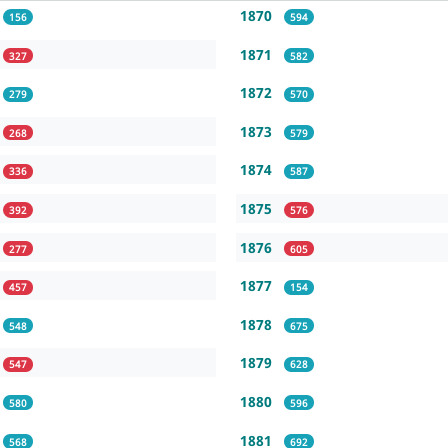
1870
156
594
1871
327
582
1872
279
570
1873
268
579
1874
336
587
1875
392
576
1876
277
605
1877
457
154
1878
548
675
1879
547
628
1880
580
596
1881
568
692