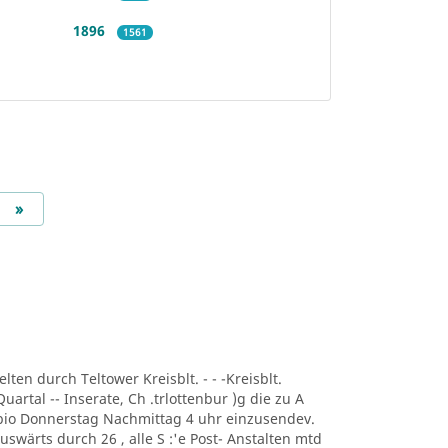
1896
1561
Next
»
lten durch Teltower Kreisblt. - - -Kreisblt.
uartal -- Inserate, Ch .trlottenbur )g die zu A
r bio Donnerstag Nachmittag 4 uhr einzusendev.
uswärts durch 26 , alle S :'e Post- Anstalten mtd