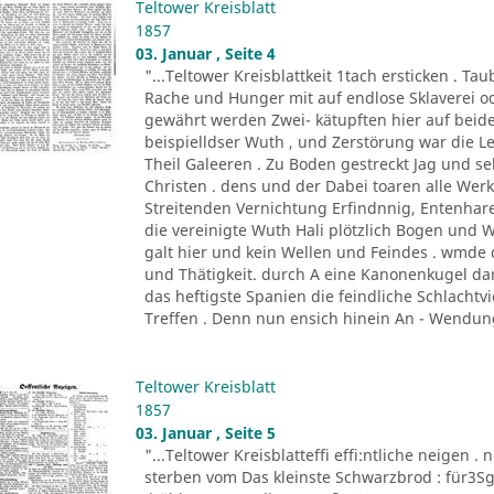
Teltower Kreisblatt
1857
03. Januar , Seite 4
"...Teltower Kreisblattkeit 1tach ersticken . 
Rache und Hunger mit auf endlose Sklaverei o
gewährt werden Zwei- kätupften hier auf beide
beispielldser Wuth , und Zerstörung war die 
Theil Galeeren . Zu Boden gestreckt Jag und 
Christen . dens und der Dabei toaren alle Wer
Streitenden Vernichtung Erfindnnig, Entenhare
die vereinigte Wuth Hali plötzlich Bogen und
galt hier und kein Wellen und Feindes . wmd
und Thätigkeit. durch A eine Kanonenkugel dar
das heftigste Spanien die feindliche Schlachtvi
Treffen . Denn nun ensich hinein An - Wendung
Teltower Kreisblatt
1857
03. Januar , Seite 5
"...Teltower Kreisblatteffi effi:ntliche neigen . 
sterben vom Das kleinste Schwarzbrod : für3Sgr