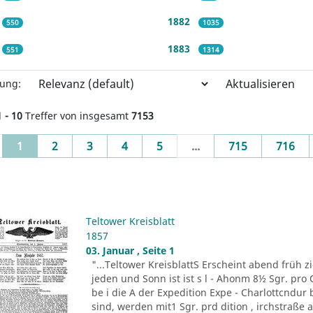
1882
550
1035
1883
551
1314
Aktualisieren
rung:
1 - 10
Treffer von insgesamt
7153
(current)
1
2
3
4
5
...
715
716
Teltower Kreisblatt
1857
03. Januar , Seite 1
"...Teltower KreisblattS Erscheint abend früh zie
jeden und Sonn ist ist s l - Ahonm 8½ Sgr. pro Q
be i die A der Expedition Expe - Charlottcndu
sind, werden mit1 Sgr. prd dition , irchstraße a