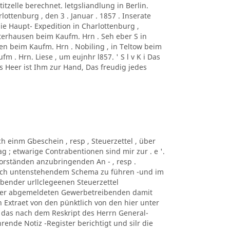
titzelle berechnet. letgsliandlung in Berlin.
ottenburg , den 3 . Januar . 1857 . Inserate
die Haupt- Expedition in Charlottenburg ,
erhausen beim Kaufm. Hrn . Seh eber S in
sen beim Kaufm. Hrn . Nobiling , in Teltow beim
m . Hrn. Liese , um eujnhr l857. ' S l v K i Das
es Heer ist Ihm zur Hand, Das freudig jedes
ch einm Gbeschein , resp , Steuerzettel , über
 ; etwarige Contrabentionen sind mir zur . e '.
s-Vorständen anzubringenden An - , resp .
nach untenstehendem Schema zu führen -und im
.bender urllclegeenen Steuerzettel
 der abgemeldeten Gewerbetreibenden damit
 Extraet von den pünktlich von den hier unter
das nach dem Reskript des Herrn General-
ührende Notiz -Register berichtigt und silr die