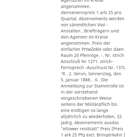
Agenturen im Kreise
angenommen.
dennenennpreis 1 arb 25 pro
Quartal. Abonnements werden
von sämmtlichen Vosi -
Anstalten , Briefträgern und
den Agenten im Kreise
angenommen. Preis der
einfacher PrtwZekle oder daen
Raum 20 Pfennlge. -. Nr. strich
Anschluß Nr 1371. strich-
Fernsprech -Auschiust Nr. 137L
'R . 2. Verun, tonnerstag, den
5. Januar 1888. . 6 . Die
Anmeldung zur Stammrolle ist
in der vorstehend
vorgeschriebenen Weise
seitens der Militärpflich bis
eine endtigen so lange
alljährlich zu wiederholen, 32.
Jadrg. Abonnements ausdas
"ettower reisblatt" Preis (Preis
1 ark 25 Pfg excl. Bringerkohn )