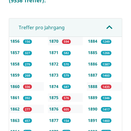
(9536 Treffer):
Treffer pro Jahrgang
1856
1870
1884
156
594
1249
1857
1871
1885
327
582
1266
1858
1872
1886
279
570
1387
1859
1873
1887
268
579
1460
1860
1874
1888
336
587
1435
1861
1875
1889
392
576
1346
1862
1876
1890
277
605
1417
1863
1877
1891
457
154
1460