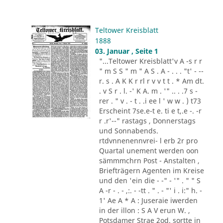
Teltower Kreisblatt
1888
03. Januar , Seite 1
"...Teltower Kreisblatt'v A -s r r
" m S S " m " A S . A - . . . "t' - --
r. s . A K K r rl r v v t t . * Am dt.
. v S r . l. -' K A. m . '" .. . .7 s -
rer . " v . - t . .i ee l ' w w . ) t73
Erscheint 7se.e-t e. ti e t,.e -. -r
r .r'--" rastags , Donnerstags
und Sonnabends.
rtdvnnenennvrei- l erb 2r pro
Quartal unement werden oon
sämmmchrn Post - Anstalten ,
Briefträgern Agenten im Kreise
und den 'ein die - -" - '" . " " S
A -r - . - ,:. - -tt . " . - "' i . i:" h. -
1' Ae A * A : Juseraie iwerden
in der illon : S A V erun W. ,
Potsdamer Strae 2od. sortte in