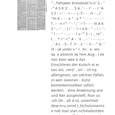
"...Teltower Kreisblatt'n-ii' S - ´'
-" A S K S'. . . S A. ' - - r' - - r 'A
S S - i ´- - - r - -- i.-7-- - . rr - , c'
"m A .- - - e " . v * ' - - -. - - - : '-
f , - - n r"- ' - '.: ' ´--'l - - - -tt A K
S '-. -' . - ) i ' - 'r r e b - " .- i -- '-
" l - - -' - . :. - - l u '" S - i .. re" .
t . . * r'- r:" A - . V . . - ' - - - -.- -
. ' A t. - S - 7 -7- . v ' ´ - n - -" d- '
i9 : uk unter v " l. .hr.- e. ien.
iw. e aSonnti iw Tem Ang-. ( ee
nen beer wee d das
Einschleien.der Kutsch ei er
sen ieii, .rerö' , en' - irt nq
aßengesen, ian solchen Fällen,
in wen sieeinen - Kütsl
bemörkennselben sofort-
werken. . eine Anweisung ane
und Ner ausgestellt. Nun us
:sih Dlr . aß d nt, unterhlett
dew-nru,ssmd t_tSchutzmanns
e na0 stan stan.nchvladestden