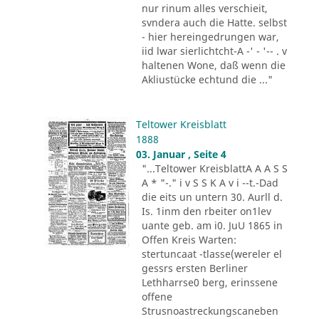
nur rinum alles verschieit,
svndera auch die Hatte. selbst
- hier hereingedrungen war,
iid lwar sierlichtcht-A -' - '-- . v
haltenen Wone, daß wenn die
Akliustücke echtund die ..."
Teltower Kreisblatt
1888
03. Januar , Seite 4
"...Teltower KreisblattA A A S S
A * "-." i v S S K A v i --t.-Dad
die eits un untern 30. Aurll d.
Is. 1inm den rbeiter on1lev
uante geb. am i0. JuU 1865 in
Offen Kreis Warten:
stertuncaat -tlasse(wereler el
gessrs ersten Berliner
Lethharrse0 berg, erinssene
offene
Strusnoastreckungscaneben