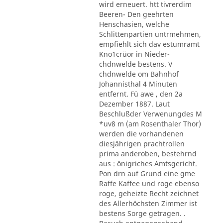
wird erneuert. htt tivrerdim
Beeren- Den geehrten
Henschasien, welche
Schlittenpartien untrmehmen,
empfiehlt sich dav estumramt
Kno1crüor in Nieder-
chdnwelde bestens. V
chdnwelde om Bahnhof
Johannisthal 4 Minuten
entfernt. Fü awe , den 2a
Dezember 1887. Laut
Beschlußder Verwenungdes M
*uv8 m (am Rosenthaler Thor)
werden die vorhandenen
diesjährigen prachtrollen
prima anderoben, bestehrnd
aus : önigriches Amtsgericht.
Pon drn auf Grund eine gme
Raffe Kaffee und roge ebenso
roge, geheizte Recht zeichnet
des Allerhöchsten Zimmer ist
bestens Sorge getragen. .