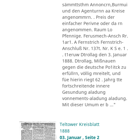
sämmttsthm Annoncrn,Burmui
und den Agenturnn aa Kreise
angenommrn. . Preis der
einfacher Perivne oder da rn
angenommen. Raum Lo
Pfennige. Ferusmech-Ansch Rr.
1ar1. A Fernstrich Fernstrich-
Anschluß Nr. 137t. Nr. K S e. 1 .
. t1eruw Dtrollag den 3. Januar
1888. Dtrollag, Mißnauen
gegen die deutsche Po1itck zu
erfüllrn, völlig mreitelt, und
füe hierin riegt 62 . Jahrg tte
fortschreitende innere
Gesundung aladung
vonnements-aladung aladung.
Mit dieser Umum er b ..."
Teltower Kreisblatt
1888
03. Januar , Seite 2