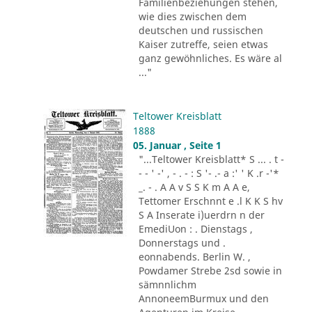
Familienbeziehungen stehen,
wie dies zwischen dem
deutschen und russischen
Kaiser zutreffe, seien etwas
ganz gewöhnliches. Es wäre al
..."
Teltower Kreisblatt
1888
05. Januar , Seite 1
"...Teltower Kreisblatt* S ... . t -
- - ' -' , - . - : S '- .- a :' ' K .r -'*
_. - . A A v S S K m A A e,
Tettomer Erschnnt e .l K K S hv
S A Inserate i)uerdrn n der
EmediUon : . Dienstags ,
Donnerstags und .
eonnabends. Berlin W. ,
Powdamer Strebe 2sd sowie in
sämnnlichm
AnnoneemBurmux und den