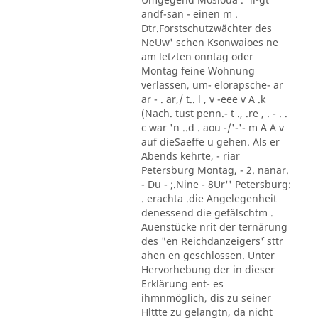
andf-san - einen m .
Dtr.Forstschutzwächter des
NeUw' schen Ksonwaioes ne
am letzten onntag oder
Montag feine Wohnung
verlassen, um- elorapsche- ar
ar - . ar,/ t.. l , v -eee v A .k
(Nach. tust penn.- t ., .re , . - . .
c war 'n ..d . aou -/'-'- m A A v
auf dieSaeffe u gehen. Als er
Abends kehrte, - riar
Petersburg Montag, - 2. nanar.
- Du - ;.Nine - 8Ur'' Petersburg:
. erachta .die Angelegenheit
denessend die gefälschtm .
Auenstücke nrit der ternärung
des "en Reichdanzeigers´' sttr
ahen en geschlossen. Unter
Hervorhebung der in dieser
Erklärung ent- es
ihmnmöglich, dis zu seiner
Hlttte zu gelangtn, da nicht