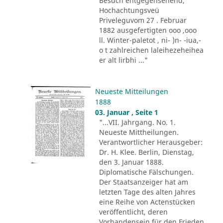
Besuch entgegensehend,
Hochachtungsveü
Priveleguvom 27 . Februar
1882 ausgefertigten ooo ,ooo
ll. Winter-paletot , ni- )n- -iua,-
o t zahlreichen laleihezeheihea
er alt lirbhi ..."
Neueste Mitteilungen
1888
03. Januar , Seite 1
"...VII. Jahrgang. No. 1.
Neueste Mittheilungen.
Verantwortlicher Herausgeber:
Dr. H. Klee. Berlin, Dienstag,
den 3. Januar 1888.
Diplomatische Fälschungen.
Der Staatsanzeiger hat am
letzten Tage des alten Jahres
eine Reihe von Actenstücken
veröffentlicht, deren
Vorhandensein für den Frieden