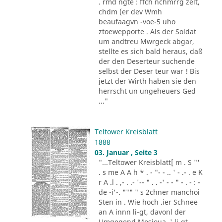
. rmd ngte : ffch nchmrrg zelt,
chdm (er dev Wmh
beaufaagvn -voe-5 uho
ztoewepporte . Als der Soldat
um andtreu Mwrgeck abgar,
stellte es sich bald heraus, daß
der den Deserteur suchende
selbst der Deser teur war ! Bis
jetzt der Wirth haben sie den
herrscht un ungeheuers Ged
..."
Teltower Kreisblatt
1888
03. Januar , Seite 3
"...Teltower Kreisblatt[ m . S "'
. s me A A h * . - "- - .. ' - .- . e K
r A .l . ,- . .- '-- " . . -' - - " - . - : -
de -i'-. """ " s 2chner manchoi
Sten in . Wie hoch .ier Schnee
an A innn li-gt, davonl der
Umgegend Mosioua .' li-gt