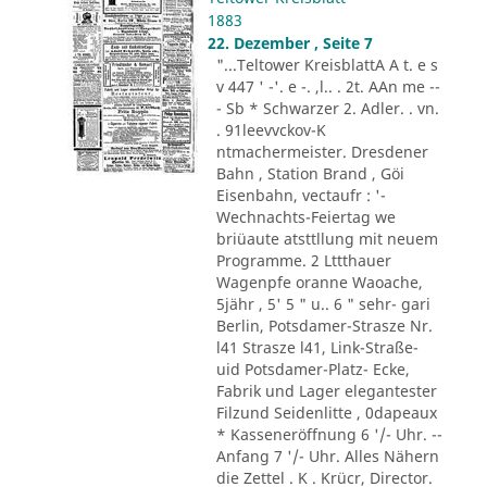
1883
22. Dezember , Seite 7
"...Teltower KreisblattA A t. e s
v 447 ' -'. e -. ,l.. . 2t. AAn me --
- Sb * Schwarzer 2. Adler. . vn.
. 91leevvckov-K
ntmachermeister. Dresdener
Bahn , Station Brand , Göi
Eisenbahn, vectaufr : '-
Wechnachts-Feiertag we
briüaute atsttllung mit neuem
Programme. 2 Lttthauer
Wagenpfe oranne Waoache,
5jähr , 5' 5 " u.. 6 " sehr- gari
Berlin, Potsdamer-Strasze Nr.
l41 Strasze l41, Link-Straße-
uid Potsdamer-Platz- Ecke,
Fabrik und Lager elegantester
Filzund Seidenlitte , 0dapeaux
* Kasseneröffnung 6 '/- Uhr. --
Anfang 7 '/- Uhr. Alles Nähern
die Zettel . K . Krücr, Director.