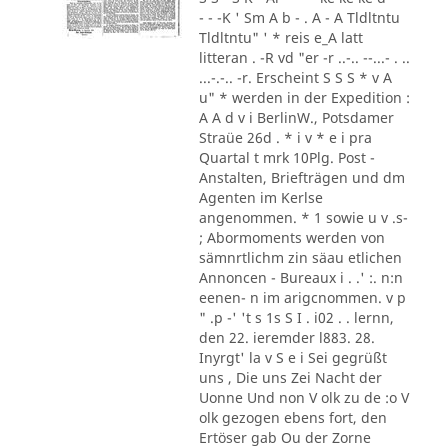
- - -K ' Sm A b - . A - A Tldltntu
Tldltntu" ' * reis e_A latt
litteran . -R vd "er -r ..-.. --...- . ..
...-.-.. -r. Erscheint S S S * v A
u" * werden in der Expedition :
A A d v i BerlinW., Potsdamer
Straüe 26d . * i v * e i pra
Quartal t mrk 10Plg. Post -
Anstalten, Briefträgen und dm
Agenten im Kerlse
angenommen. * 1 sowie u v .s-
; Abormoments werden von
sämnrtlichm zin säau etlichen
Annoncen - Bureaux i . .' :. n:n
eenen- n im arigcnommen. v p
" .p -' 't s 1s S I . i02 . . lernn,
den 22. ieremder l883. 28.
Inyrgt' la v S e i Sei gegrüßt
uns , Die uns Zei Nacht der
Uonne Und non V olk zu de :o V
olk gezogen ebens fort, den
Ertöser gab Ou der Zorne