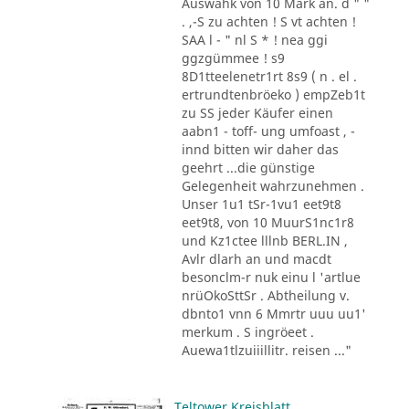
Auswahk von 10 Mark an. d " "
. ,-S zu achten ! S vt achten !
SAA l - " nl S * ! nea ggi
ggzgümmee ! s9
8D1tteelenetr1rt 8s9 ( n . el .
ertrundtenbröeko ) empZeb1t
zu SS jeder Käufer einen
aabn1 - toff- ung umfoast , -
innd bitten wir daher das
geehrt ...die günstige
Gelegenheit wahrzunehmen .
Unser 1u1 tSr-1vu1 eet9t8
eet9t8, von 10 MuurS1nc1r8
und Kz1ctee lllnb BERL.IN ,
Avlr dlarh an und macdt
besonclm-r nuk einu l 'artlue
nrüOkoSttSr . Abtheilung v.
dbnto1 vnn 6 Mmrtr uuu uu1'
merkum . S ingröeet .
Auewa1tlzuiiillitr. reisen ..."
Teltower Kreisblatt