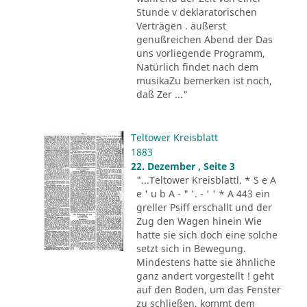
Stunde v deklaratorischen
Verträgen . äußerst
genußreichen Abend der Das
uns vorliegende Programm,
Natürlich findet nach dem
musikaZu bemerken ist noch,
daß Zer ..."
Teltower Kreisblatt
1883
22. Dezember , Seite 3
"...Teltower Kreisblattl. * S e A
e ' u b A - " '. - ' ' * A 443 ein
greller Psiff erschallt und der
Zug den Wagen hinein Wie
hatte sie sich doch eine solche
setzt sich in Bewegung.
Mindestens hatte sie ähnliche
ganz andert vorgestellt ! geht
auf den Boden, um das Fenster
zu schließen, kommt dem