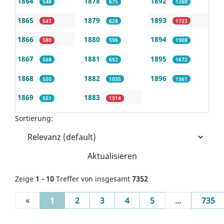
1864
1878
1892
548
675
1260
1865
1879
1893
547
628
1723
1866
1880
1894
580
596
1908
1867
1881
1895
568
692
1672
1868
1882
1896
550
1035
1561
1869
1883
551
1314
Sortierung:
Aktualisieren
Zeige
1 - 10
Treffer von insgesamt
7352
(current)
«
1
2
3
4
5
...
735