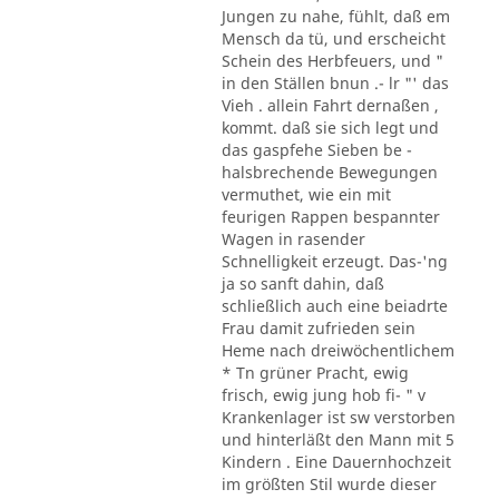
Jungen zu nahe, fühlt, daß em
Mensch da tü, und erscheicht
Schein des Herbfeuers, und "
in den Ställen bnun .- lr "' das
Vieh . allein Fahrt dernaßen ,
kommt. daß sie sich legt und
das gaspfehe Sieben be -
halsbrechende Bewegungen
vermuthet, wie ein mit
feurigen Rappen bespannter
Wagen in rasender
Schnelligkeit erzeugt. Das-'ng
ja so sanft dahin, daß
schließlich auch eine beiadrte
Frau damit zufrieden sein
Heme nach dreiwöchentlichem
* Tn grüner Pracht, ewig
frisch, ewig jung hob fi- " v
Krankenlager ist sw verstorben
und hinterläßt den Mann mit 5
Kindern . Eine Dauernhochzeit
im größten Stil wurde dieser