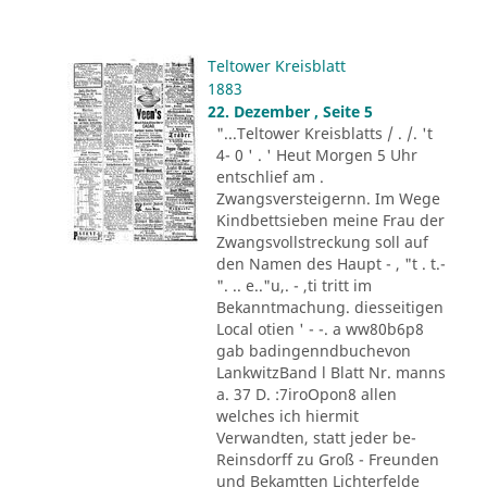
Teltower Kreisblatt
1883
22. Dezember , Seite 5
"...Teltower Kreisblatts / . /. 't
4- 0 ' . ' Heut Morgen 5 Uhr
entschlief am .
Zwangsversteigernn. Im Wege
Kindbettsieben meine Frau der
Zwangsvollstreckung soll auf
den Namen des Haupt - , "t . t.-
". .. e.."u,. - ,ti tritt im
Bekanntmachung. diesseitigen
Local otien ' - -. a ww80b6p8
gab badingenndbuchevon
LankwitzBand l Blatt Nr. manns
a. 37 D. :7iroOpon8 allen
welches ich hiermit
Verwandten, statt jeder be-
Reinsdorff zu Groß - Freunden
und Bekamtten Lichterfelde