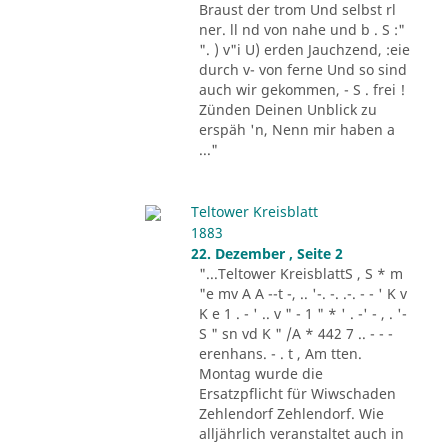
Braust der trom Und selbst rl
ner. ll nd von nahe und b . S :"
". ) v"i U) erden Jauchzend, :eie
durch v- von ferne Und so sind
auch wir gekommen, - S . frei !
Zünden Deinen Unblick zu
erspäh 'n, Nenn mir haben a
..."
Teltower Kreisblatt
1883
22. Dezember , Seite 2
"...Teltower KreisblattS , S * m
"e mv A A --t -, .. '-. -. .-. - - ' K v
K e 1 . - ' .. v " - 1 " * ' . -' - , . '-
S " sn vd K " /A * 442 7 .. - - -
erenhans. - . t , Am tten.
Montag wurde die
Ersatzpflicht für Wiwschaden
Zehlendorf Zehlendorf. Wie
alljährlich veranstaltet auch in