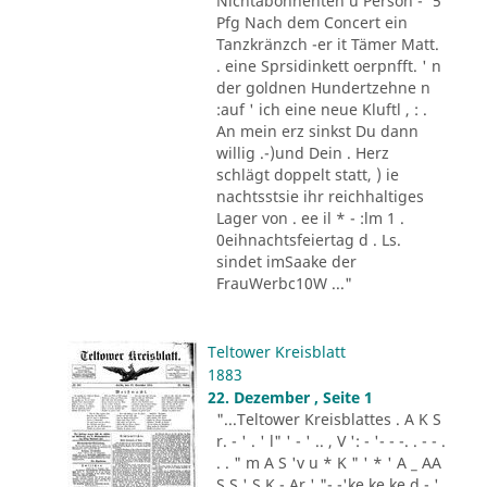
Nichtabonnenten u Person -' 5
Pfg Nach dem Concert ein
Tanzkränzch -er it Tämer Matt.
. eine Sprsidinkett oerpnfft. ' n
der goldnen Hundertzehne n
:auf ' ich eine neue Kluftl , : .
An mein erz sinkst Du dann
willig .-)und Dein . Herz
schlägt doppelt statt, ) ie
nachtsstsie ihr reichhaltiges
Lager von . ee il * - :lm 1 .
0eihnachtsfeiertag d . Ls.
sindet imSaake der
FrauWerbc10W ..."
Teltower Kreisblatt
1883
22. Dezember , Seite 1
"...Teltower Kreisblattes . A K S
r. - ' . ' l" ' - ' .. , V ': - '- - -. . - - .
. . " m A S 'v u * K " ' * ' A _ AA
S S ' S K - Ar ' "- -'ke ke ke d - '