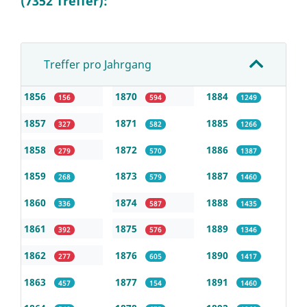
(7352 Treffer):
Treffer pro Jahrgang
1856
1870
1884
156
594
1249
1857
1871
1885
327
582
1266
1858
1872
1886
279
570
1387
1859
1873
1887
268
579
1460
1860
1874
1888
336
587
1435
1861
1875
1889
392
576
1346
1862
1876
1890
277
605
1417
1863
1877
1891
457
154
1460