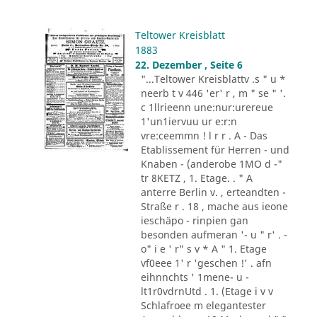
Teltower Kreisblatt
1883
22. Dezember , Seite 6
"...Teltower Kreisblattv .s " u *
neerb t v 446 'er' r , m " se " '.
c 1llrieenn une:nur:urereue
1'un1iervuu ur e:r:n
vre:ceemmn ! l r r . A - Das
Etablissement für Herren - und
Knaben - (anderobe 1MO d -"
tr 8KETZ , 1. Etage. . " A
anterre Berlin v. , erteandten -
Straße r . 18 , mache aus ieone
ieschäpo - rinpien gan
besonden aufmeran '- u " r' . -
o" i e ' r" s v * A " 1. Etage
vf0eee 1' r 'geschen !' . afn
eihnnchts ' 1mene- u -
lt1r0vdrnUtd . 1. (Etage i v v
Schlafroee m elegantester