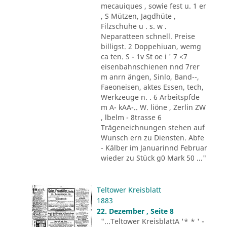
mecauiques , sowie fest u. 1 er
, S Mützen, Jagdhüte ,
Filzschuhe u . s. w .
Neparatteen schnell. Preise
billigst. 2 Doppehiuan, wemg
ca ten. S - 1v St oe i ' 7 <7
eisenbahnschienen nnd 7rer
m anrn ängen, Sinlo, Band--,
Faeoneisen, aktes Essen, tech,
Werkzeuge n. . 6 Arbeitspfde
m A- kAA-.. W. liöne , Zerlin ZW
, lbelm - 8trasse 6
Trägeneichnungen stehen auf
Wunsch ern zu Diensten. Abfe
- Kälber im Januarinnd Februar
wieder zu Stück g0 Mark 50 ..."
Teltower Kreisblatt
1883
22. Dezember , Seite 8
"...Teltower KreisblattA '* * ' -