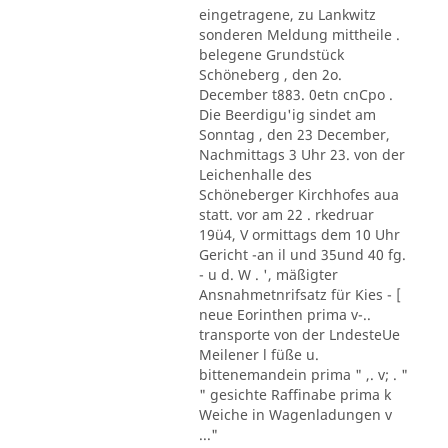
eingetragene, zu Lankwitz
sonderen Meldung mittheile .
belegene Grundstück
Schöneberg , den 2o.
December t883. 0etn cnCpo .
Die Beerdigu'ig sindet am
Sonntag , den 23 December,
Nachmittags 3 Uhr 23. von der
Leichenhalle des
Schöneberger Kirchhofes aua
statt. vor am 22 . rkedruar
19ü4, V ormittags dem 10 Uhr
Gericht -an il und 35und 40 fg.
- u d. W . ', mäßigter
Ansnahmetnrifsatz für Kies - [
neue Eorinthen prima v-..
transporte von der LndesteUe
Meilener l füße u.
bittenemandein prima " ,. v; . "
" gesichte Raffinabe prima k
Weiche in Wagenladungen v
..."