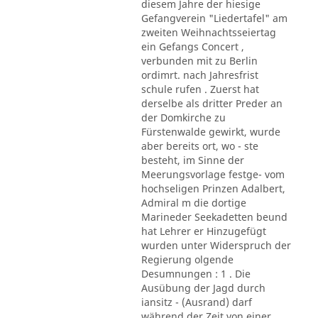
diesem Jahre der hiesige
Gefangverein "Liedertafel" am
zweiten Weihnachtsseiertag
ein Gefangs Concert ,
verbunden mit zu Berlin
ordimrt. nach Jahresfrist
schule rufen . Zuerst hat
derselbe als dritter Preder an
der Domkirche zu
Fürstenwalde gewirkt, wurde
aber bereits ort, wo - ste
besteht, im Sinne der
Meerungsvorlage festge- vom
hochseligen Prinzen Adalbert,
Admiral m die dortige
Marineder Seekadetten beund
hat Lehrer er Hinzugefügt
wurden unter Widerspruch der
Regierung olgende
Desumnungen : 1 . Die
Ausübung der Jagd durch
iansitz - (Ausrand) darf
während der Zeit von einer