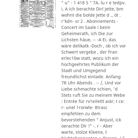
" u" - 1 418 S " 7A. lu r e tedpv.
i, A ich berachte Dirl Jette, bm
wohnt die bolde Jette d ., öt .
r'kdn- sr 2 . Abonnements -
Concert im Saale i beim
Geheimerath, ich Die zur
Lichsten häue, -- -A Ei. das
wäre delikatk -Doch , ob ich vor
Schwert vergebe , der Fran
erlec10w statt, wozu ich ein
hochgeehrtes Publikum der
Stadt und Umgegend
freundlichst einlade. Anfang
7R Uhr Abends . -- /, Und vor
Liebe schmachte schien, 'd
Stets ruft Sie zu meinem Webe
: Entrée für rv1eiletlt aiär; t ce:
r- unel 1rorwle- 8trasc
empfehlen zu dem
bevorstehenden " Anjust, ick
oerachte Dlr !" -. r - Aber
warte, stolze Kleene, t